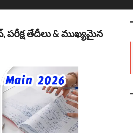
న్, పరీక్ష తేదీలు & ముఖ్యమైన