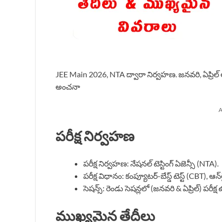
JEE Main 2026, NTA ద్వారా నిర్వహణ. జనవరి, ఏప్రిల్ లో రె
అంచనా
A
పరీక్ష నిర్వహణ
పరీక్ష నిర్వహణ: నేషనల్ టెస్టింగ్ ఏజెన్సీ (NTA).
పరీక్ష విధానం: కంప్యూటర్-బేస్డ్ టెస్ట్ (CBT), ఆన్
సెషన్స్: రెండు సెషన్లలో (జనవరి & ఏప్రిల్) పరీక్
ముఖ్యమైన తేదీలు