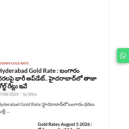
JOIN
US ON
ODAYS GOLD RATE
Hyderabad Gold Rate : బంగారం
రలపై భారీ అప్‌డేట్.. హైదరాబాద్‌లో తాజా
ోల్డ్ రేట్లు ఇవే
7/08/2026
-
by
Shiva
yderabad Gold Rate: హైదరాబాద్‌లో బంగారం ధరలు
ళ్లీ …
Gold Rates August 5 2026 :