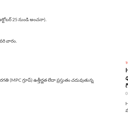
 (అక్టోబర్ 25 నుండి అంచనా).
ివరి వారం.
T
ధ
తరగతి (MPC గ్రూప్) ఉత్తీర్ణత లేదా ప్రస్తుతం చదువుతున్న
గ
0
H
మ