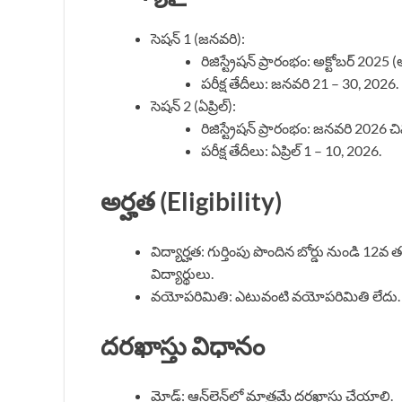
సెషన్ 1 (జనవరి):
రిజిస్ట్రేషన్ ప్రారంభం: అక్టోబర్ 2025
పరీక్ష తేదీలు: జనవరి 21 – 30, 2026.
సెషన్ 2 (ఏప్రిల్):
రిజిస్ట్రేషన్ ప్రారంభం: జనవరి 2026 చ
పరీక్ష తేదీలు: ఏప్రిల్ 1 – 10, 2026.
అర్హత (Eligibility)
విద్యార్హత: గుర్తింపు పొందిన బోర్డు నుండి 12వ 
విద్యార్థులు.
వయోపరిమితి: ఎటువంటి వయోపరిమితి లేదు.
దరఖాస్తు విధానం
మోడ్: ఆన్‌లైన్‌లో మాత్రమే దరఖాస్తు చేయాలి.