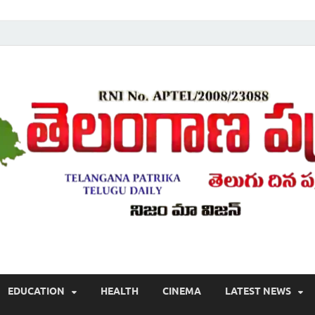
Telugu ,Latest Telangana News, Rajanna Sircilla News, Telangana Break
EDUCATION
HEALTH
CINEMA
LATEST NEWS
వార్తలు , తెలుగు వార్తలు , బ్రేకింగ్ న్యూస్ తెలుగులో , తెలంగాణ లో తాజా అప్‌డేట్