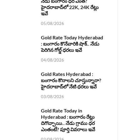
నేడు బంగారం ధర ఎంత?
హైదరాబాద్‌లో 22K, 24K రేట్లు
ఇవే
05/08/2026
Gold Rate Today Hyderabad
: బంగారం కొనేవారికి షాక్.. నేడు
పెరిగిన గోల్డ్ ధరలు ఇవే
04/08/2026
Gold Rates Hyderabad :
బంగారం కొనాలని చూస్తున్నారా?
హైదరాబాద్‌లో నేటి ధరలు ఇవే
03/08/2026
Gold Rate Today in
Hyderabad : బంగారం రేట్లు
దిగొచ్చాయి.. నేడు గ్రాము ధర
ఎంతంటే? పూర్తి వివరాలు ఇవే
02/08/2026