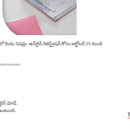
ండు సెషన్లు. ఆన్‌లైన్ రిజిస్ట్రేషన్ కోసం అక్టోబర్ 25 నుండి
dvertisement
‌లైన్ మోడ్.
ష ఉంటుంది.