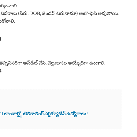
్శించాలి.
 వివరాలు (పేరు, DOB, జెండర్, చిరునామా) ఆటో-ఫెచ్ అవుతాయి.
ుకోవాలి.
ు
ప్పనిసరిగా అప్‌డేట్ చేసి, చెల్లుబాటు అయ్యేదిగా ఉండాలి.
).
ాంబార్డ్లో టెలికాలింగ్ ఎగ్జిక్యూటివ్ ఉద్యోగాలు!