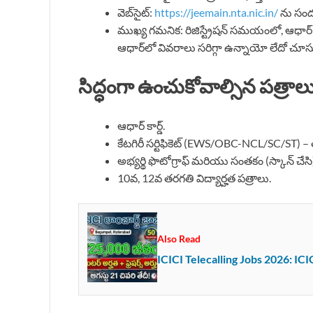
వెబ్‌సైట్:
https://jeemain.nta.nic.in/
ను సందర
ముఖ్య గమనిక: రిజిస్ట్రేషన్ సమయంలో, ఆధార్
ఆధార్‌లో వివరాలు సరిగ్గా ఉన్నాయో లేదో చూస
సిద్ధంగా ఉంచుకోవాల్సిన పత్రాల
ఆధార్ కార్డ్.
కేటగిరీ సర్టిఫికెట్ (EWS/OBC-NCL/SC/ST) – త
అభ్యర్థి ఫొటోగ్రాఫ్ మరియు సంతకం (స్కాన్ చేసి
10వ, 12వ తరగతి విద్యార్హత పత్రాలు.
Also Read
ICICI Telecalling Jobs 2026: ICICI ల