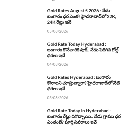
Gold Rates August 5 2026 : నేడు
బంగారం ధర ఎంత? హైదరాబాద్‌లో 22K,
24K రేట్లు ఇవే
05/08/2026
Gold Rate Today Hyderabad :
బంగారం కొనేవారికి షాక్.. నేడు పెరిగిన గోల్డ్
ధరలు ఇవే
04/08/2026
Gold Rates Hyderabad : బంగారం
కొనాలని చూస్తున్నారా? హైదరాబాద్‌లో నేటి
ధరలు ఇవే
03/08/2026
Gold Rate Today in Hyderabad :
బంగారం రేట్లు దిగొచ్చాయి.. నేడు గ్రాము ధర
ఎంతంటే? పూర్తి వివరాలు ఇవే