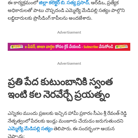
ఈ కార్యక్రమంలో
జిల్లా కలెక్టర్ బి. సత్య ప్రసాద్,
ఆర్‌డిఒ, ప్రత్యేక
అధికారులతో పాటు చొప్పదండి ఎమ్మెల్యే మేడిపల్లి సత్యం పాల్గొని
లబ్ధిదారులకు ప్రొసీడింగ్ కాపీలను అందజేశారు.
Advertisement
Advertisement
ప్రతి పేద కుటుంబానికి స్వంత
ఇంటి కల నెరవేర్చే ప్రయత్నం
ఎన్నికల ముందు ప్రజలకు ఇచ్చిన హామీ ప్రకారం సీఎం శ్రీ రేవంత్ రెడ్డి
నేతృత్వంలో పేదలకు ఇండ్లు మంజూరు చేయడం జరుగుతుందని
ఎమ్మెల్యే మేడిపల్లి సత్యం
తెలిపారు. ఈ సందర్భంగా ఆయన
చెప్పారు: