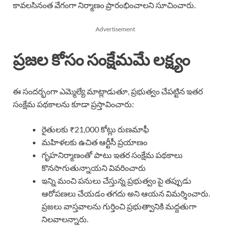
కావలసినంత వేగంగా నిర్మాణం ప్రారంభించాలని సూచించారు.
Advertisement
ప్రజల కోసం సంక్షేమమే లక్ష్యం
ఈ సందర్భంగా ఎమ్మెల్యే మాట్లాడుతూ, ప్రభుత్వం చేపట్టిన ఇతర
సంక్షేమ పథకాలను కూడా ప్రస్తావించారు:
రైతులకు ₹21,000 కోట్లు రుణమాఫీ
మహిళలకు ఉచిత ఆర్టీసీ ప్రయాణం
గృహనిర్మాణంతో పాటు ఇతర సంక్షేమ పథకాలు
కొనసాగుతున్నాయని వివరించారు
ఇన్ని మంచి పనులు చేస్తున్న ప్రభుత్వం పై తప్పుడు
ఆరోపణలు చేయడం తగదు అని ఆయన విమర్శించారు.
ప్రజలు వాస్తవాలను గుర్తించి ప్రభుత్వానికి మద్దతుగా
నిలవాలన్నారు.