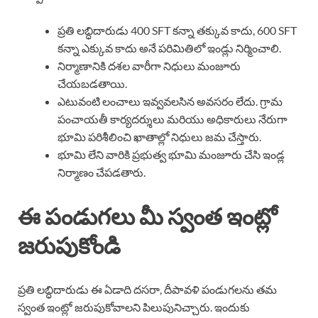
ప్రతి లబ్ధిదారుడు 400 SFT కన్నా తక్కువ కాదు, 600 SFT
కన్నా ఎక్కువ కాదు అనే పరిమితిలో ఇండ్లు నిర్మించాలి.
నిర్మాణానికి దశల వారీగా నిధులు మంజూరు
చేయబడతాయి.
ఎటువంటి లంచాలు ఇవ్వవలసిన అవసరం లేదు. గ్రామ
పంచాయతీ కార్యదర్శులు మరియు అధికారులు నేరుగా
భూమి పరిశీలించి ఖాతాల్లో నిధులు జమ చేస్తారు.
భూమి లేని వారికి ప్రభుత్వ భూమి మంజూరు చేసి ఇండ్ల
నిర్మాణం చేపడతారు.
ఈ పండుగలు మీ స్వంత ఇంట్లో
జరుపుకోండి
ప్రతి లబ్ధిదారుడు ఈ ఏడాది దసరా, దీపావళి పండుగలను తమ
స్వంత ఇంట్లో జరుపుకోవాలని పిలుపునిచ్చారు. ఇందుకు