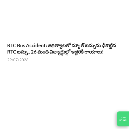
RTC Bus Accident: జగిత్యాలలో స్కూల్ బస్సును ఢీకొట్టిన
RTC బస్సు.. 26 మంది విద్యార్థుల్లో ఇద్దరికి గాయాలు!
29/07/2026
JOIN
US ON