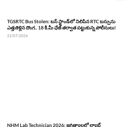
TGSRTC Bus Stolen: బస్ స్టాండ్‌లో నిలిపిన RTC బస్సును
ఎత్తుకెళ్లిన దొంగ.. 18 కి.మీ ఛేజ్ తర్వాత పట్టుకున్న పోలీసులు!
22/07/2026
NHM Lab Technician 2026: జగిత్యాలలో ల్యాబ్