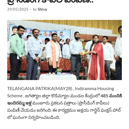
29/05/2025
-
by
Shiva
TELANGANA PATRIKA(MAY28) , Indiramma Housing
Scheme , జగిత్యాల జిల్లా కొడిమ్యాల మండల కేంద్రంలో
485 మందికి
ఇందిరమ్మ ఇళ్ల
మంజూరు ప్రకటన పత్రాలు (ప్రొసీడింగ్ కాపీలు)
పంపిణీ చేయడం జరిగింది. ఈ కార్యక్రమం అక్షయ గార్డెన్ ఫంక్షన్ హాల్
లో ఘనంగా నిర్వహించబడింది.