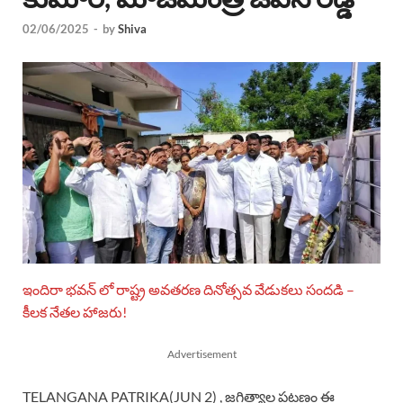
02/06/2025
-
by
Shiva
ఇందిరా భవన్‌ లో రాష్ట్ర అవతరణ దినోత్సవ వేడుకలు సందడి –
కీలక నేతల హాజరు!
Advertisement
TELANGANA PATRIKA(JUN 2) , జగిత్యాల పట్టణం ఈ