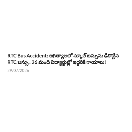
RTC Bus Accident: జగిత్యాలలో స్కూల్ బస్సును ఢీకొట్టిన
RTC బస్సు.. 26 మంది విద్యార్థుల్లో ఇద్దరికి గాయాలు!
29/07/2026