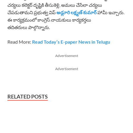
చర్యలు కలెక్టర్ దృష్టికి తీసుకెళ్లి, అమలు చేసేలా చర్యలు
చేపడుతామని ప్రభుత్వ విప్
అడ్లూరి లక్ష్మణ్ కుమార్
హామీ ఇచ్చారు.
ఈ కార్యక్రమంలో కాంగ్రెస్ నాయకులు కార్యకర్తలు
తదితరులు పాల్గొన్నారు.
Read More:
Read Today’s E-paper News in Telugu
Advertisement
Advertisement
RELATED POSTS