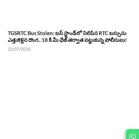
TGSRTC Bus Stolen: బస్ స్టాండ్‌లో నిలిపిన RTC బస్సును
ఎత్తుకెళ్లిన దొంగ.. 18 కి.మీ ఛేజ్ తర్వాత పట్టుకున్న పోలీసులు!
22/07/2026