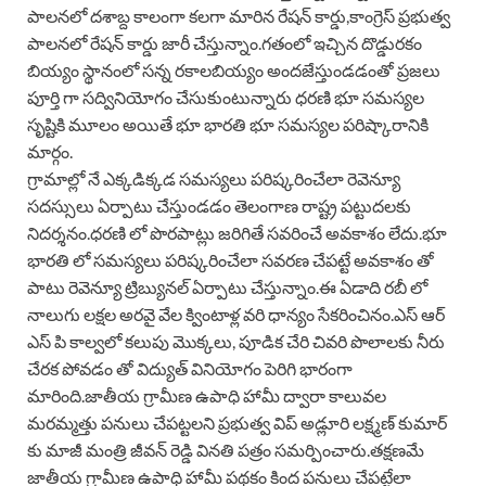
పాలనలో దశాబ్ద కాలంగా కలగా మారిన రేషన్ కార్డు,కాంగ్రెస్ ప్రభుత్వ
పాలనలో రేషన్ కార్డు జారీ చేస్తున్నాం.గతంలో ఇచ్చిన దొడ్డురకం
బియ్యం స్థానంలో సన్న రకాలబియ్యం అందజేస్తుండడంతో ప్రజలు
పూర్తి గా సద్వినియోగం చేసుకుంటున్నారు ధరణి భూ సమస్యల
సృష్టికి మూలం అయితే భూ భారతి భూ సమస్యల పరిష్కారానికి
మార్గం.
గ్రామాల్లో నే ఎక్కడిక్కడ సమస్యలు పరిష్కరించేలా రెవెన్యూ
సదస్సులు ఏర్పాటు చేస్తుండడం తెలంగాణ రాష్ట్ర పట్టుదలకు
నిదర్శనం.ధరణి లో పొరపాట్లు జరిగితే సవరించే అవకాశం లేదు.భూ
భారతి లో సమస్యలు పరిష్కరించేలా సవరణ చేపట్టే అవకాశం తో
పాటు రెవెన్యూ ట్రిబ్యునల్ ఏర్పాటు చేస్తున్నాం.ఈ ఏడాది రబీ లో
నాలుగు లక్షల అరవై వేల క్వింటాళ్ల వరి ధాన్యం సేకరించినం.ఎస్ ఆర్
ఎస్ పి కాల్వలో కలుపు మొక్కలు, పూడిక చేరి చివరి పొలాలకు నీరు
చేరక పోవడం తో విద్యుత్ వినియోగం పెరిగి భారంగా
మారింది.జాతీయ గ్రామీణ ఉపాధి హామీ ద్వారా కాలువల
మరమ్మత్తు పనులు చేపట్టలని ప్రభుత్వ విప్ అడ్లూరి లక్ష్మణ్ కుమార్
కు మాజీ మంత్రి జీవన్ రెడ్డి వినతి పత్రం సమర్పించారు.తక్షణమే
జాతీయ గ్రామీణ ఉపాధి హామీ పథకం కింద పనులు చేపట్టేలా