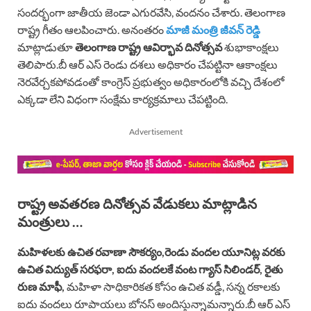
సందర్భంగా జాతీయ జెండా ఎగురవేసి, వందనం చేశారు. తెలంగాణ
రాష్ట్ర గీతం ఆలపించారు. అనంతరం
మాజీ మంత్రి జీవన్ రెడ్డి
మాట్లాడుతూ
తెలంగాణ రాష్ట్ర ఆవిర్భావ దినోత్సవ
శుభాకాంక్షలు
తెలిపారు.బీ ఆర్ ఎస్ రెండు దశలు అధికారం చేపట్టినా ఆకాంక్షలు
నెరవేర్చకపోవడంతో కాంగ్రెస్ ప్రభుత్వం అధికారంలోకి వచ్చి దేశంలో
ఎక్కడా లేని విధంగా సంక్షేమ కార్యక్రమాలు చేపట్టింది.
Advertisement
రాష్ట్ర అవతరణ దినోత్సవ వేడుకలు మాట్లాడిన
మంత్రులు …
మహిళలకు ఉచిత రవాణా సౌకర్యం,రెండు వందల యూనిట్ల వరకు
ఉచిత విద్యుత్ సరఫరా, ఐదు వందలకే వంట గ్యాస్ సిలిండర్, రైతు
రుణ మాఫీ,
మహిళా సాధికారికత కోసం ఉచిత వడ్డీ, సన్న రకాలకు
ఐదు వందలు రూపాయలు బోనస్ అందిస్తున్నామన్నారు.బీ ఆర్ ఎస్