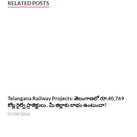
RELATED POSTS
Telangana Railway Projects: తెలంగాణలో రూ.40,769
కోట్ల రైల్వే ప్రాజెక్టులు.. మీ జిల్లాకు లాభం ఉంటుందా?
07/08/2026