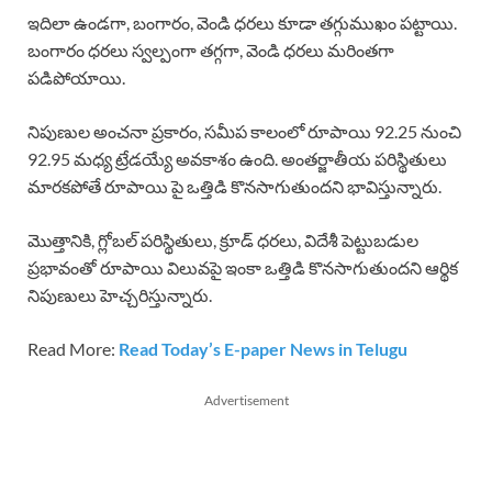
ఇదిలా ఉండగా, బంగారం, వెండి ధరలు కూడా తగ్గుముఖం పట్టాయి.
బంగారం ధరలు స్వల్పంగా తగ్గగా, వెండి ధరలు మరింతగా
పడిపోయాయి.
నిపుణుల అంచనా ప్రకారం, సమీప కాలంలో రూపాయి 92.25 నుంచి
92.95 మధ్య ట్రేడయ్యే అవకాశం ఉంది. అంతర్జాతీయ పరిస్థితులు
మారకపోతే రూపాయి పై ఒత్తిడి కొనసాగుతుందని భావిస్తున్నారు.
మొత్తానికి, గ్లోబల్ పరిస్థితులు, క్రూడ్ ధరలు, విదేశీ పెట్టుబడుల
ప్రభావంతో రూపాయి విలువపై ఇంకా ఒత్తిడి కొనసాగుతుందని ఆర్థిక
నిపుణులు హెచ్చరిస్తున్నారు.
Read More:
Read Today’s E-paper News in Telugu
Advertisement