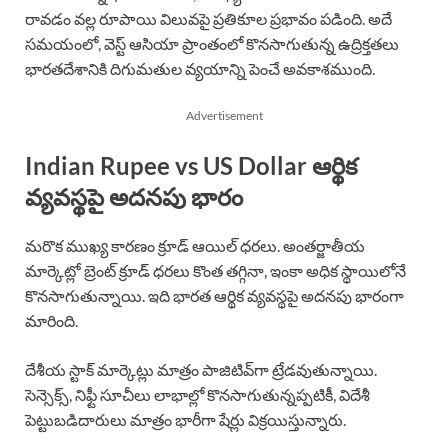
రావడం వల్ల రూపాయి విలువపై ప్రతికూల ప్రభావం పడింది. అదే
సమయంలో, వెస్ట్ ఆసియా ప్రాంతంలో కొనసాగుతున్న ఉద్రిక్తతలు
భారతదేశానికి దిగుమతుల వ్యయాన్ని పెంచే అవకాశముంది.
Advertisement
Indian Rupee vs US Dollar ఆర్థిక
వ్యవస్థపై అదనపు భారం
మరొక ముఖ్య కారణం క్రూడ్ ఆయిల్ ధరలు. అంతర్జాతీయ
మార్కెట్లో బ్రెంట్ క్రూడ్ ధరలు కొంత తగ్గినా, ఇంకా అధిక స్థాయిలోనే
కొనసాగుతున్నాయి. ఇది భారత ఆర్థిక వ్యవస్థపై అదనపు భారంగా
మారింది.
దేశీయ స్టాక్ మార్కెట్లు మాత్రం పాజిటివ్‌గా ట్రేడవుతున్నాయి.
సెన్సెక్స్, నిఫ్టీ సూచీలు లాభాల్లో కొనసాగుతున్నప్పటికీ, విదేశీ
పెట్టుబడిదారులు మాత్రం భారీగా షేర్లు విక్రయిస్తున్నారు.