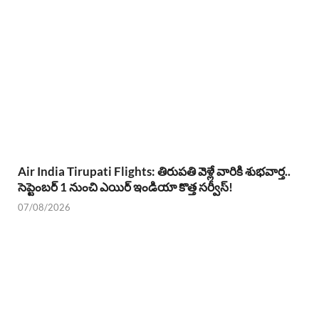
Air India Tirupati Flights: తిరుపతి వెళ్లే వారికి శుభవార్త..
సెప్టెంబర్ 1 నుంచి ఎయిర్ ఇండియా కొత్త సర్వీస్!
07/08/2026