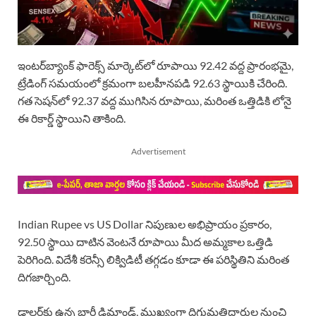
ఇంటర్‌బ్యాంక్ ఫారెక్స్ మార్కెట్‌లో రూపాయి 92.42 వద్ద ప్రారంభమై,
ట్రేడింగ్ సమయంలో క్రమంగా బలహీనపడి 92.63 స్థాయికి చేరింది.
గత సెషన్‌లో 92.37 వద్ద ముగిసిన రూపాయి, మరింత ఒత్తిడికి లోనై
ఈ రికార్డ్ స్థాయిని తాకింది.
Advertisement
Indian Rupee vs US Dollar నిపుణుల అభిప్రాయం ప్రకారం,
92.50 స్థాయి దాటిన వెంటనే రూపాయి మీద అమ్మకాల ఒత్తిడి
పెరిగింది. విదేశీ కరెన్సీ లిక్విడిటీ తగ్గడం కూడా ఈ పరిస్థితిని మరింత
దిగజార్చింది.
డాలర్‌కు ఉన్న భారీ డిమాండ్, ముఖ్యంగా దిగుమతిదారుల నుంచి