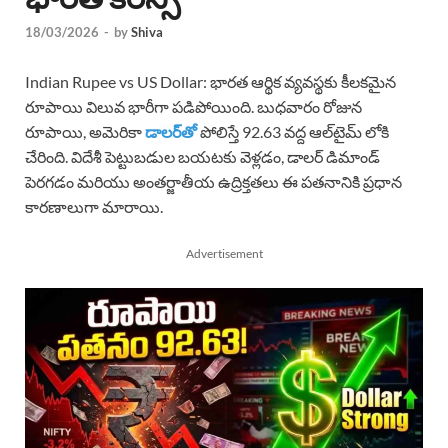
18/03/2026
-
by
Shiva
Indian Rupee vs US Dollar: భారత ఆర్థిక వ్యవస్థకు కీలకమైన
రూపాయి విలువ భారీగా పడిపోయింది. బుధవారం రోజున
రూపాయి, అమెరికా
డాలర్‌తో
పోలిస్తే 92.63 వద్ద ఆల్‌టైమ్ లోకి
చేరింది. విదేశీ పెట్టుబడుల బయటకు వెళ్లడం, డాలర్ డిమాండ్
పెరగడం మరియు అంతర్జాతీయ ఉద్రిక్తతలు ఈ పతనానికి ప్రధాన
కారణాలుగా మారాయి.
Advertisement