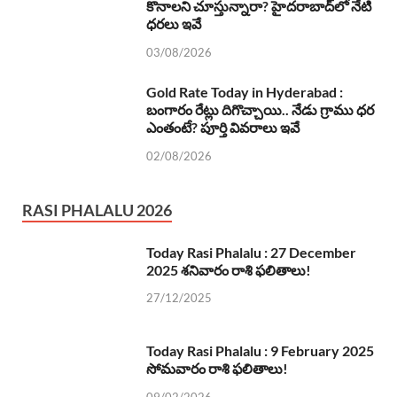
కొనాలని చూస్తున్నారా? హైదరాబాద్‌లో నేటి
ధరలు ఇవే
03/08/2026
Gold Rate Today in Hyderabad :
బంగారం రేట్లు దిగొచ్చాయి.. నేడు గ్రాము ధర
ఎంతంటే? పూర్తి వివరాలు ఇవే
02/08/2026
RASI PHALALU 2026
Today Rasi Phalalu : 27 December
2025 శనివారం రాశి ఫలితాలు!
27/12/2025
Today Rasi Phalalu : 9 February 2025
సోమవారం రాశి ఫలితాలు!
09/02/2026