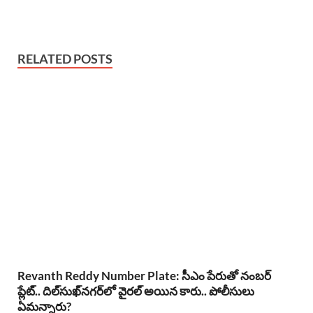
RELATED POSTS
Revanth Reddy Number Plate: సీఎం పేరుతో నంబర్
ప్లేట్.. దిల్‌సుఖ్‌నగర్‌లో వైరల్ అయిన కారు.. పోలీసులు
ఏమన్నారు?