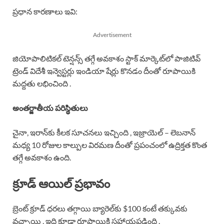
ప్రధాన కారణాలు ఇవి:
Advertisement
జియోపాలిటికల్ టెన్షన్స్ తగ్గే అవకాశం స్టాక్ మార్కెట్‌లో పాజిటివ్
ట్రెండ్ విదేశీ ఇన్వెస్టర్లు ఇండియా షేర్లు కొనడం దీంతో రూపాయికి
మద్దతు లభించింది .
అంతర్జాతీయ పరిస్థితులు
చైనా, ఇరాన్‌కు కీలక సూచనలు ఇచ్చింది , ఇజ్రాయెల్ – లెబనాన్
మధ్య 10 రోజుల కాల్పుల విరమణ దీంతో ప్రపంచంలో ఉద్రిక్తత కొంత
తగ్గే అవకాశం ఉంది.
క్రూడ్ ఆయిల్ ప్రభావం
బ్రెంట్ క్రూడ్ ధరలు తగ్గాయి బ్యారెల్‌కు $100 కంటే తక్కువకు
వచ్చాయి , ఇది కూడా రూపాయికి సహాయపడింది .