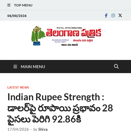
TOP MENU
06/08/2026
Telanganapatrika
Telangana News, Telugu News Today, Breaking News Telugu
MAIN MENU
,Latest Telangana News, Rajanna Sircilla News, Telangana
Breaking News, Telugu Newspaper Online, Today Telugu News,
Telangana Politics News, Hyderabad Breaking News , తాజా వార్తలు ,
తెలుగు వార్తలు , బ్రేకింగ్ న్యూస్ తెలుగులో , తెలంగాణ లో తాజా అప్‌డేట్స్ ,
LATEST NEWS
తెలుగు న్యూస్ పేపర్
Indian Rupee Strength :
డాలర్‌పై రూపాయి ప్రభావం 28
పైసలు పెరిగి 92.86కి
17/04/2026
-
by
Shiva