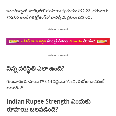
ఇంటర్‌బ్యాంక్ మార్కెట్‌లో రూపాయి ప్రారంభం: ₹92.93 , తరువాత:
₹92.86 అంటే గత క్లోజింగ్‌తో పోలిస్తే 28 పైసలు పెరిగింది .
Advertisement
Advertisement
నిన్న పరిస్థితి ఎలా ఉంది?
గురువారం రూపాయి ₹93.14 వద్ద ముగిసింది , ఈరోజు దానికంటే
బలపడింది .
Indian Rupee Strength ఎందుకు
రూపాయి బలపడింది?