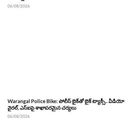
06/08/2026
Warangal Police Bike: పోలీస్ బైక్‌తో బైక్ ట్యాక్సీ.. వీడియో
వైరల్, ఎస్‌ఐపై శాఖాపరమైన చర్యలు
06/08/2026