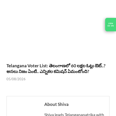
JOIN
US ON
Telangana Voter List: తెలంగాణలో 60 లక్షల ఓట్లు ఔట్..?
అసలు నిజం ఏంటి.. ఎన్నికల కమిషన్ ఏమంటోంది?
05/08/2026
About Shiva
Shiva leads Telanganapatrika with