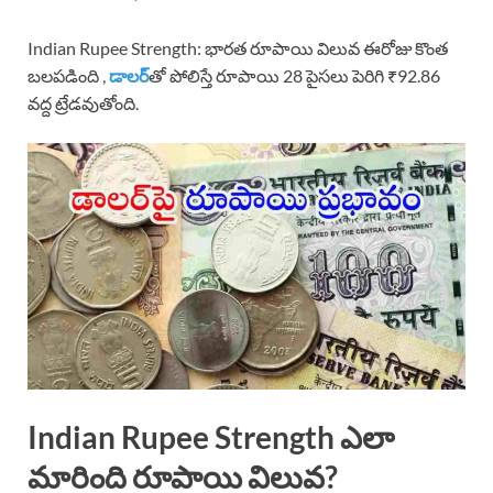
Indian Rupee Strength: భారత రూపాయి విలువ ఈరోజు కొంత
బలపడింది ,
డాలర్‌
తో పోలిస్తే రూపాయి 28 పైసలు పెరిగి ₹92.86
వద్ద ట్రేడవుతోంది.
Indian Rupee Strength ఎలా
మారింది రూపాయి విలువ?