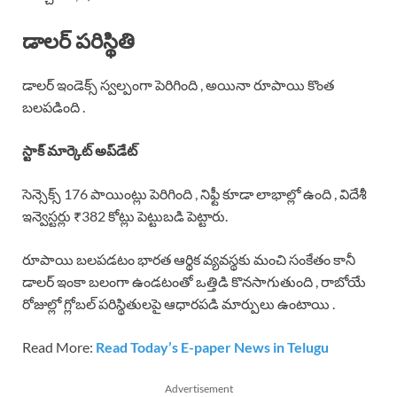
డాలర్ పరిస్థితి
డాలర్ ఇండెక్స్ స్వల్పంగా పెరిగింది , అయినా రూపాయి కొంత
బలపడింది .
స్టాక్ మార్కెట్ అప్‌డేట్
సెన్సెక్స్ 176 పాయింట్లు పెరిగింది , నిఫ్టీ కూడా లాభాల్లో ఉంది , విదేశీ
ఇన్వెస్టర్లు ₹382 కోట్లు పెట్టుబడి పెట్టారు.
రూపాయి బలపడటం భారత ఆర్థిక వ్యవస్థకు మంచి సంకేతం కానీ
డాలర్ ఇంకా బలంగా ఉండటంతో ఒత్తిడి కొనసాగుతుంది , రాబోయే
రోజుల్లో గ్లోబల్ పరిస్థితులపై ఆధారపడి మార్పులు ఉంటాయి .
Read More:
Read Today’s E-paper News in Telugu
Advertisement