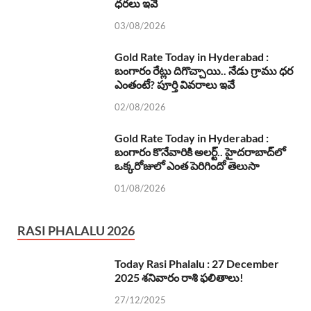
ధరలు ఇవే
03/08/2026
Gold Rate Today in Hyderabad :
బంగారం రేట్లు దిగొచ్చాయి.. నేడు గ్రాము ధర
ఎంతంటే? పూర్తి వివరాలు ఇవే
02/08/2026
Gold Rate Today in Hyderabad :
బంగారం కొనేవారికి అలర్ట్.. హైదరాబాద్‌లో
ఒక్కరోజులో ఎంత పెరిగిందో తెలుసా
01/08/2026
RASI PHALALU 2026
Today Rasi Phalalu : 27 December
2025 శనివారం రాశి ఫలితాలు!
27/12/2025