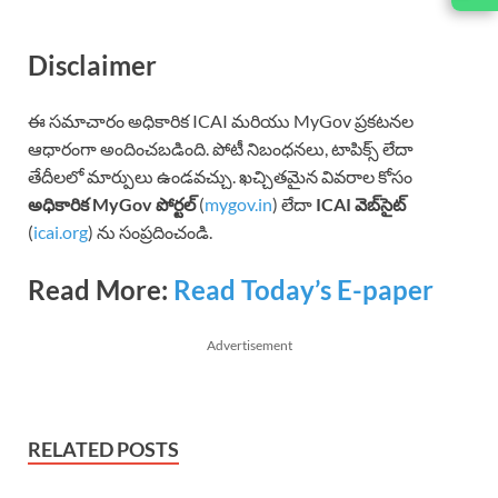
Disclaimer
ఈ సమాచారం అధికారిక ICAI మరియు MyGov ప్రకటనల
ఆధారంగా అందించబడింది. పోటీ నిబంధనలు, టాపిక్స్ లేదా
తేదీలలో మార్పులు ఉండవచ్చు. ఖచ్చితమైన వివరాల కోసం
అధికారిక MyGov పోర్టల్
(
mygov.in
) లేదా
ICAI వెబ్‌సైట్
(
icai.org
) ను సంప్రదించండి.
Read More:
Read Today’s E-paper
Advertisement
RELATED POSTS