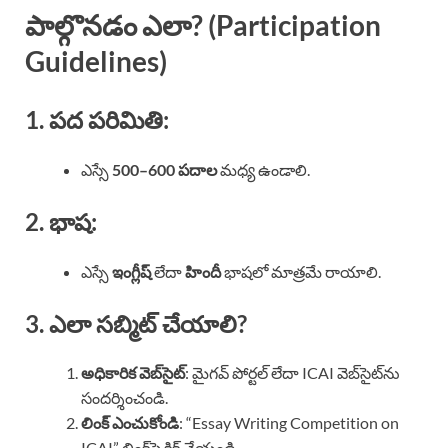
పాల్గొనడం ఎలా? (Participation
Guidelines)
1. పద పరిమితి:
ఎస్సే
500–600 పదాల
మధ్య ఉండాలి.
2. భాష:
ఎస్సే
ఇంగ్లీష్
లేదా
హిందీ
భాషలో మాత్రమే రాయాలి.
3. ఎలా సబ్మిట్ చేయాలి?
అధికారిక వెబ్‌సైట్
: మైగవ్ పోర్టల్ లేదా ICAI వెబ్‌సైట్‌ను
సందర్శించండి.
లింక్ ఎంచుకోండి
: “Essay Writing Competition on
ICAI” లింక్‌పై క్లిక్ చేయండి.