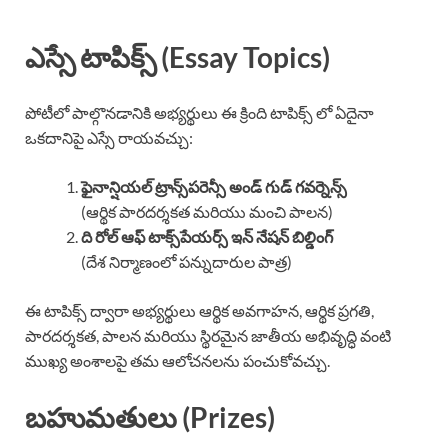
ఎస్సే టాపిక్స్ (Essay Topics)
పోటీలో పాల్గొనడానికి అభ్యర్థులు ఈ క్రింది టాపిక్స్ లో ఏదైనా
ఒకదానిపై ఎస్సే రాయవచ్చు:
ఫైనాన్షియల్ ట్రాన్స్‌పరెన్సీ అండ్ గుడ్ గవర్నెన్స్
(ఆర్థిక పారదర్శకత మరియు మంచి పాలన)
ది రోల్ ఆఫ్ టాక్స్‌పేయర్స్ ఇన్ నేషన్ బిల్డింగ్
(దేశ నిర్మాణంలో పన్నుదారుల పాత్ర)
ఈ టాపిక్స్ ద్వారా అభ్యర్థులు ఆర్థిక అవగాహన, ఆర్థిక ప్రగతి,
పారదర్శకత, పాలన మరియు స్థిరమైన జాతీయ అభివృద్ధి వంటి
ముఖ్య అంశాలపై తమ ఆలోచనలను పంచుకోవచ్చు.
బహుమతులు (Prizes)