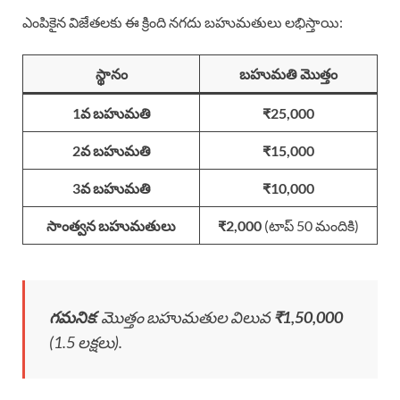
ఎంపికైన విజేతలకు ఈ క్రింది నగదు బహుమతులు లభిస్తాయి:
స్థానం
బహుమతి మొత్తం
1వ బహుమతి
₹25,000
2వ బహుమతి
₹15,000
3వ బహుమతి
₹10,000
సాంత్వన బహుమతులు
₹2,000
(టాప్ 50 మందికి)
గమనిక
: మొత్తం బహుమతుల విలువ
₹1,50,000
(1.5 లక్షలు).