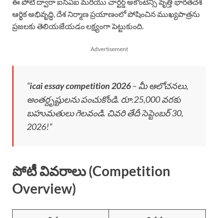
ఈ పోటీ ద్వారా ఐసీఏఐ మరియు చార్టర్డ్ అకౌంటెన్సీ వృత్తి భారతదేశ
ఆర్థిక అభివృద్ధి, దేశ నిర్మాణ ప్రయాణంలో పోషించిన ముఖ్యపాత్రను
ప్రజలకు తెలియజేయడం లక్ష్యంగా పెట్టుకుంది.
Advertisement
“
icai essay competition 2026
– మీ ఆలోచనలు,
అంతర్దృష్టులను పంచుకోండి. రూ.25,000 వరకు
బహుమతులు గెలవండి. చివరి తేదీ సెప్టెంబర్ 30,
2026!”
పోటీ వివరాలు (Competition
Overview)