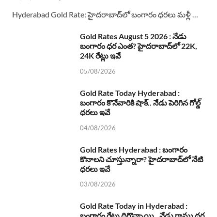
Hyderabad Gold Rate: హైదరాబాద్‌లో బంగారం ధరలు మళ్లీ …
Gold Rates August 5 2026 : నేడు
బంగారం ధర ఎంత? హైదరాబాద్‌లో 22K,
24K రేట్లు ఇవే
05/08/2026
Gold Rate Today Hyderabad :
బంగారం కొనేవారికి షాక్.. నేడు పెరిగిన గోల్డ్
ధరలు ఇవే
04/08/2026
Gold Rates Hyderabad : బంగారం
కొనాలని చూస్తున్నారా? హైదరాబాద్‌లో నేటి
ధరలు ఇవే
03/08/2026
Gold Rate Today in Hyderabad :
బంగారం రేట్లు దిగొచ్చాయి.. నేడు గ్రాము ధర