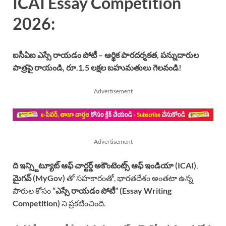
ICAI Essay Competition
2026:
ఐసీఏఐ ఎస్సే రాయడం పోటీ – ఆర్థిక పారదర్శకత, పన్నుదారుల
పాత్రపై రాయండి, రూ.1.5 లక్షల బహుమతులు గెలవండి!
Advertisement
Advertisement
ది ఇన్స్టిట్యూట్ ఆఫ్ చార్టర్డ్ అకౌంటెంట్స్ ఆఫ్ ఇండియా (ICAI)
,
మైగవ్ (MyGov)
తో సహకారంతో, భారతదేశం అంతటా ఉన్న
పౌరుల కోసం
“ఎస్సే రాయడం పోటీ” (Essay Writing
Competition)
ని ప్రకటించింది.