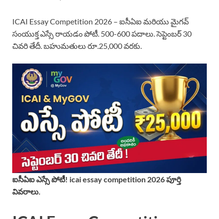
ICAI Essay Competition 2026 – ఐసీఏఐ మరియు మైగవ్
సంయుక్త ఎస్సే రాయడం పోటీ. 500-600 పదాలు. సెప్టెంబర్ 30
చివరి తేదీ. బహుమతులు రూ.25,000 వరకు.
ఐసీఏఐ ఎస్సే పోటీ! icai essay competition 2026 పూర్తి
వివరాలు.