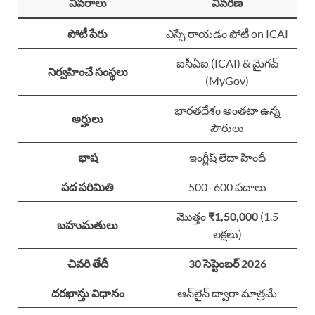
వివరాలు
వివరణ
పోటీ పేరు
ఎస్సే రాయడం పోటీ on ICAI
ఐసీఏఐ (ICAI) & మైగవ్
నిర్వహించే సంస్థలు
(MyGov)
భారతదేశం అంతటా ఉన్న
అర్హులు
పౌరులు
భాష
ఇంగ్లీష్ లేదా హిందీ
పద పరిమితి
500–600 పదాలు
మొత్తం
₹1,50,000
(1.5
బహుమతులు
లక్షలు)
చివరి తేదీ
30 సెప్టెంబర్ 2026
దరఖాస్తు విధానం
ఆన్‌లైన్ ద్వారా మాత్రమే