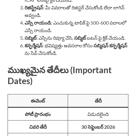
రిజిస్ట్రేషన్
: మీ వివరాలతో రిజిస్టర్ చేసుకోండి లేదా లాగిన్
అవ్వండి.
ఎస్సే రాయండి
: ఎంచుకున్న టాపిక్ పై 500-600 పదాలలో
ఎస్సే రాయండి.
సబ్మిట్
: ఎస్సేను రివ్యూ చేసి,
సబ్మిట్
బటన్ పై క్లిక్ చేయండి.
కన్ఫర్మేషన్
: భవిష్యత్తు అవసరాల కోసం
సబ్మిషన్ కన్ఫర్మేషన్
ను సేవ్ చేసుకోండి.
ముఖ్యమైన తేదీలు (Important
Dates)
ఈవెంట్
తేదీ
పోటీ ప్రారంభం
విడుదలైంది
చివరి తేదీ
30 సెప్టెంబర్ 2026