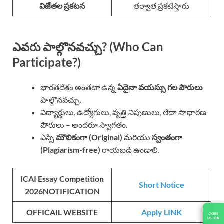
విజేతల ప్రకటన
తర్వాత ప్రకటిస్తారు
ఎవరు పాల్గొనవచ్చు? (Who Can
Participate?)
భారతదేశం అంతటా ఉన్న
ఏదైనా వయస్సు గల పౌరులు
పాల్గొనవచ్చు.
విద్యార్థులు, ఉద్యోగులు, వృత్తి నిపుణులు, లేదా సాధారణ
పౌరులు – అందరూ స్వాగతం.
ఎస్సే
మౌలికంగా (Original)
మరియు
స్వంతంగా
(Plagiarism-free)
రాయబడి ఉండాలి.
ICAI Essay Competition
Short Notice
2026NOTIFICATION
OFFICAIL WEBSITE
Apply LINK