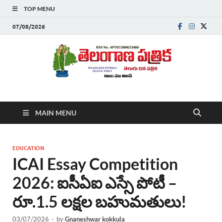
TOP MENU
07/08/2026
Telanganapatrika
Telangana News, Telugu News Today, Breaking News Telugu
MAIN MENU
,Latest Telangana News, Rajanna Sircilla News, Telangana
Breaking News, Telugu Newspaper Online, Today Telugu News,
Telangana Politics News, Hyderabad Breaking News , తాజా వార్తలు ,
తెలుగు వార్తలు , బ్రేకింగ్ న్యూస్ తెలుగులో , తెలంగాణ లో తాజా అప్‌డేట్స్ ,
EDUCATION
తెలుగు న్యూస్ పేపర్
ICAI Essay Competition
2026: ఐసీఏఐ ఎస్సే పోటీ –
రూ.1.5 లక్షల బహుమతులు!
03/07/2026
-
by
Gnaneshwar kokkula