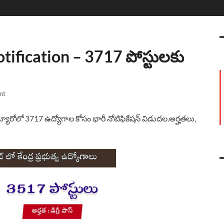
ification – 3717 పోస్టులకు
nt
బ్యూరోలో 3717 ఉద్యోగాల కోసం భారీ నోటిఫికేషన్ విడుదల.అర్హతలు,