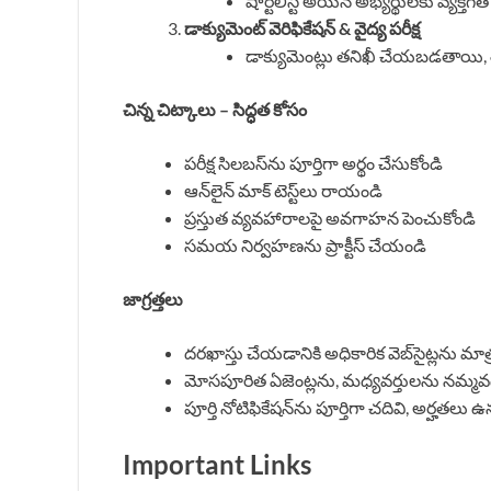
షార్ట్‌లిస్ట్ అయిన అభ్యర్థులకు వ్యక్త
డాక్యుమెంట్ వెరిఫికేషన్ & వైద్య పరీక్ష
డాక్యుమెంట్లు తనిఖీ చేయబడతాయి, 
చిన్న చిట్కాలు – సిద్ధత కోసం
పరీక్ష సిలబస్‌ను పూర్తిగా అర్థం చేసుకోండి
ఆన్‌లైన్ మాక్ టెస్ట్‌లు రాయండి
ప్రస్తుత వ్యవహారాలపై అవగాహన పెంచుకోండి
సమయ నిర్వహణను ప్రాక్టీస్ చేయండి
జాగ్రత్తలు
దరఖాస్తు చేయడానికి అధికారిక వెబ్‌సైట్లను 
మోసపూరిత ఏజెంట్లను, మధ్యవర్తులను నమ్మవద్
పూర్తి నోటిఫికేషన్‌ను పూర్తిగా చదివి, అర్హతలు ఉ
Important Links