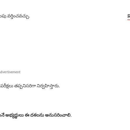
పు వర్తించవచ్చు.
dvertisement
రీక్షలు తప్పనిసరిగా నిర్వహిస్తారు.
ునే అభ్యర్థులు ఈ దశలను అనుసరించాలి.