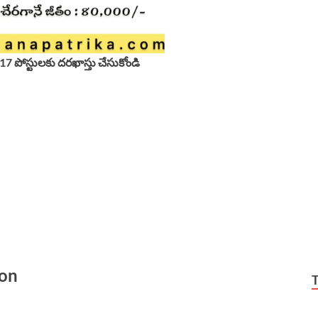
717 పోస్టులకు దరఖాస్తు చేసుకోండి
ion