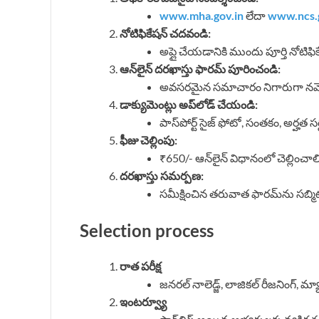
www.mha.gov.in
లేదా
www.ncs.g
నోటిఫికేషన్ చదవండి:
అప్లై చేయడానికి ముందు పూర్తి నోటి
ఆన్‌లైన్ దరఖాస్తు ఫారమ్ పూరించండి:
అవసరమైన సమాచారం నిగారుగా నమ
డాక్యుమెంట్లు అప్‌లోడ్ చేయండి:
పాస్‌పోర్ట్ సైజ్ ఫోటో, సంతకం, అర్హత సర్
ఫీజు చెల్లింపు:
₹650/- ఆన్‌లైన్ విధానంలో చెల్లించాలి
దరఖాస్తు సమర్పణ:
సమీక్షించిన తరువాత ఫారమ్‌ను సబ్మి
Selection process
రాత పరీక్ష
జనరల్ నాలెడ్జ్, లాజికల్ రీజనింగ్, మ్యాథ
ఇంటర్వ్యూ