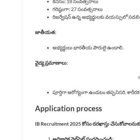
కనీసం: 18 సంవత్సరాలు
గరిష్ఠంగా: 27 సంవత్సరాలు
రిజర్వేషన్ ఉన్న అభ్యర్థులకు వయస్సులో సడలిం
జాతీయత:
అభ్యర్థులు భారతీయ పౌరులై ఉండాలి.
వైద్య ప్రమాణాలు:
A
పూర్తిగా ఆరోగ్యంగా ఉండటం తప్పనిసరి. శారీరక ప
Application process
IB Recruitment 2025 కోసం దరఖాస్తు చేసుకోవాలనుక
అధికారిక వెబ్‌సైట్ సందర్శించండి: