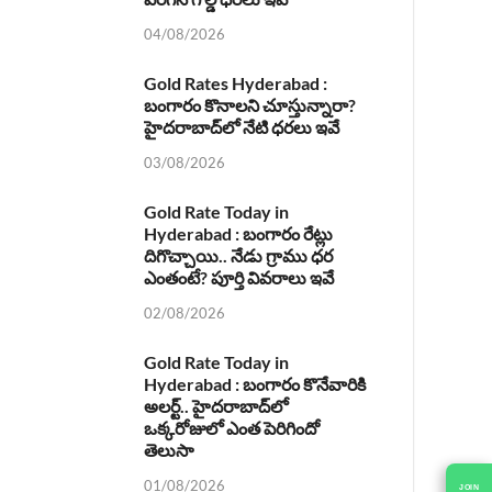
04/08/2026
Gold Rates Hyderabad :
బంగారం కొనాలని చూస్తున్నారా?
హైదరాబాద్‌లో నేటి ధరలు ఇవే
03/08/2026
Gold Rate Today in
Hyderabad : బంగారం రేట్లు
దిగొచ్చాయి.. నేడు గ్రాము ధర
ఎంతంటే? పూర్తి వివరాలు ఇవే
02/08/2026
Gold Rate Today in
Hyderabad : బంగారం కొనేవారికి
అలర్ట్.. హైదరాబాద్‌లో
ఒక్కరోజులో ఎంత పెరిగిందో
తెలుసా
01/08/2026
JOIN