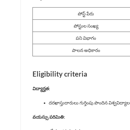
పోస్ట్ పేరు
పోస్టుల సంఖ్య
పని విభాగం
పాలన అధికారం
Eligibility criteria
విద్యార్హత:
దరఖాస్తుదారులు గుర్తింపు పొందిన విశ్వవిద్యాలయ
వయస్సు పరిమితి: