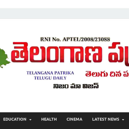
Telugu ,Latest Telangana News, Rajanna Sircilla News, Telangana Break
EDUCATION
HEALTH
CINEMA
LATEST NEWS
వార్తలు , తెలుగు వార్తలు , బ్రేకింగ్ న్యూస్ తెలుగులో , తెలంగాణ లో తాజా అప్‌డేట్