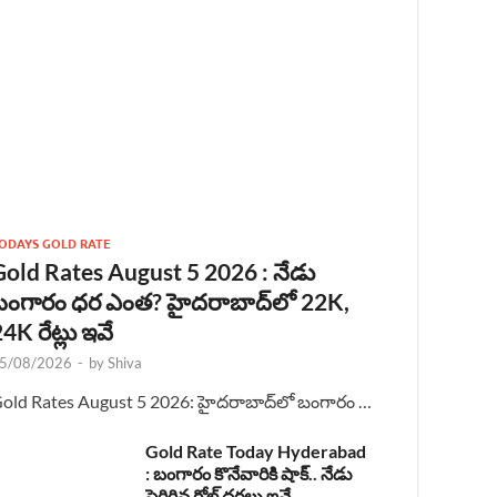
ODAYS GOLD RATE
Gold Rates August 5 2026 : నేడు
బంగారం ధర ఎంత? హైదరాబాద్‌లో 22K,
4K రేట్లు ఇవే
5/08/2026
-
by
Shiva
old Rates August 5 2026: హైదరాబాద్‌లో బంగారం …
Gold Rate Today Hyderabad
: బంగారం కొనేవారికి షాక్.. నేడు
పెరిగిన గోల్డ్ ధరలు ఇవే