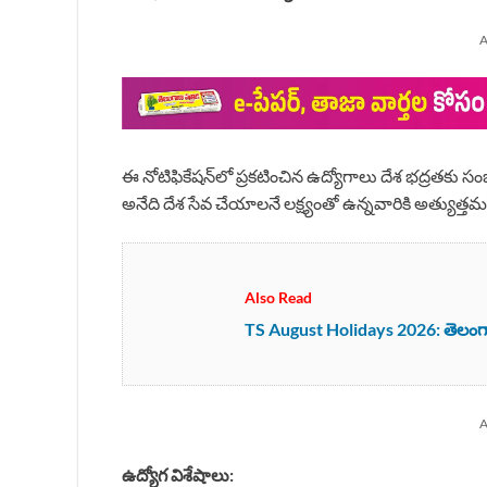
A
ఈ నోటిఫికేషన్‌లో ప్రకటించిన ఉద్యోగాలు దేశ భద్రతకు
అనేది దేశ సేవ చేయాలనే లక్ష్యంతో ఉన్నవారికి అత్యుత్తమ 
Also Read
TS August Holidays 2026: తెలంగ
A
ఉద్యోగ విశేషాలు: