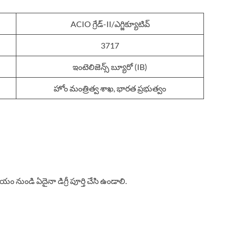
ACIO గ్రేడ్-II/ఎగ్జిక్యూటివ్
3717
ఇంటెలిజెన్స్ బ్యూరో (IB)
హోం మంత్రిత్వ శాఖ, భారత ప్రభుత్వం
ం నుండి ఏదైనా డిగ్రీ పూర్తి చేసి ఉండాలి.