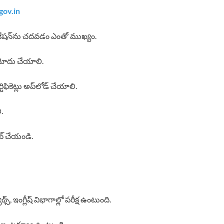
ov.in
ఫికేషన్‌ను చదవడం ఎంతో ముఖ్యం.
ోదు చేయాలి.
టిఫికెట్లు అప్‌లోడ్ చేయాలి.
.
ట్ చేయండి.
్స్, ఇంగ్లీష్ విభాగాల్లో పరీక్ష ఉంటుంది.