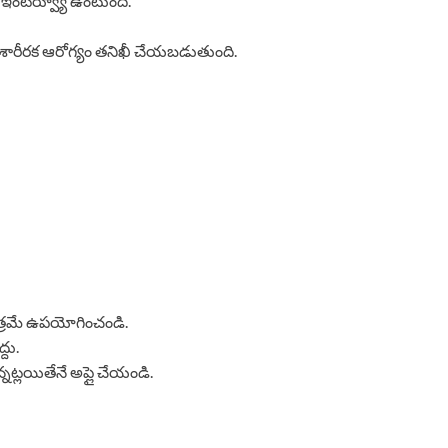
ిగత ఇంటర్వ్యూ ఉంటుంది.
శారీరక ఆరోగ్యం తనిఖీ చేయబడుతుంది.
మాత్రమే ఉపయోగించండి.
దు.
న్నట్లయితేనే అప్లై చేయండి.