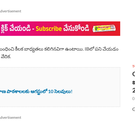
dvertisement
 సంబంధించి కీలక బాధ్యతలు కలిగినవిగా ఉంటాయి. IBలో పని చేయడం
వేదిక.
T
2
ాణ పాఠశాలలకు ఆగస్టులో 10 సెలవులు!
0
G
dvertisement