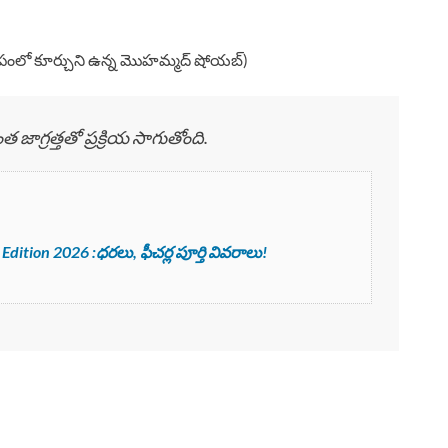
మీపంలో కూర్చుని ఉన్న మొహమ్మద్ షోయబ్)
జాగ్రత్తతో ప్రక్రియ సాగుతోంది.
tion 2026 :ధరలు, ఫీచర్ల పూర్తి వివరాలు!