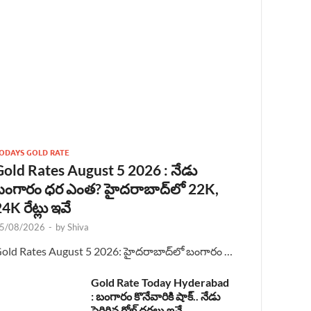
ODAYS GOLD RATE
Gold Rates August 5 2026 : నేడు
బంగారం ధర ఎంత? హైదరాబాద్‌లో 22K,
4K రేట్లు ఇవే
5/08/2026
-
by
Shiva
old Rates August 5 2026: హైదరాబాద్‌లో బంగారం …
Gold Rate Today Hyderabad
: బంగారం కొనేవారికి షాక్.. నేడు
పెరిగిన గోల్డ్ ధరలు ఇవే