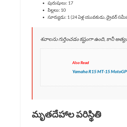
పురుషులు: 17
పిల్లలు: 10
సూర్యుడు: 1 (24 ఏళ్ల యువకుడు, డ్రైవర్ స
శవాలను గుర్తించడం కష్టంగా ఉంది, కానీ అత్యంత 
Also Read
Yamaha R15 MT-15 MotoGP Edi
మృతదేహాల పరిస్థితి