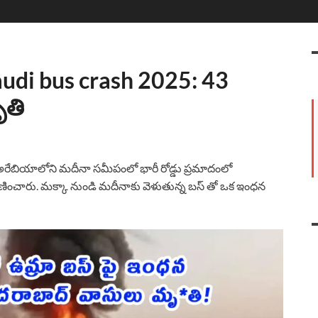
audi bus crash 2025: 43
ృతి
 అరేబియాలోని మదీనా సమీపంలో భారీ రోడ్డు ప్రమాదంలో
ణించారు. మక్కా నుండి మదీనాకు వెళుతున్న బస్ తో ఒక ఇంధన