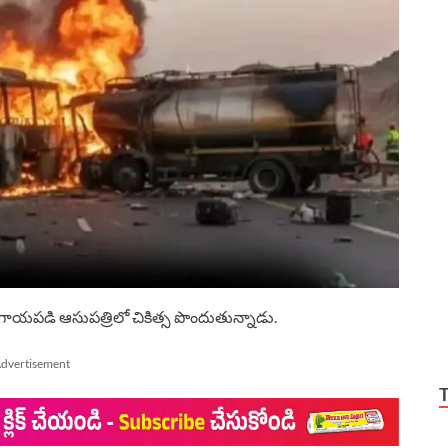
 గాయపడి ఆసుపత్రిలో చికిత్స పొందుతున్నాడు.
dvertisement