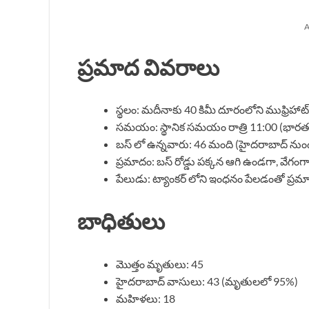
A
ప్రమాద వివరాలు
స్థలం: మదీనాకు 40 కిమీ దూరంలోని ముఫ్రిహాట్
సమయం: స్థానిక సమయం రాత్రి 11:00 (భ
బస్ లో ఉన్నవారు: 46 మంది (హైదరాబాద్ నుం
ప్రమాదం: బస్ రోడ్డు పక్కన ఆగి ఉండగా, వేగంగా 
పేలుడు: ట్యాంకర్ లోని ఇంధనం పేలడంతో ప్ర
బాధితులు
మొత్తం మృతులు: 45
హైదరాబాద్ వాసులు: 43 (మృతులలో 95%)
మహిళలు: 18