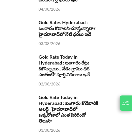
04/08/2026
Gold Rates Hyderabad :
బంగారం కొనాలని చూస్తున్నారా?
హైదరాబాద్‌లో నేటి ధరలు ఇవే
03/08/2026
Gold Rate Today in
Hyderabad : బంగారం రేట్లు
దిగొచ్చాయి.. నేడు గ్రాము ధర
ఎంతంటే? పూర్తి వివరాలు ఇవే
02/08/2026
Gold Rate Today in
Hyderabad : బంగారం కొనేవారికి
అలర్ట్.. హైదరాబాద్‌లో
ఒక్కరోజులో ఎంత పెరిగిందో
తెలుసా
01/08/2026