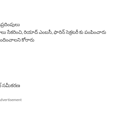
ప్రదింపులు
ు సేకరించి, రియాద్ ఎంబసీ, ఫారిన్ సెక్రటరీ కు పంపించారు
ందించాలని కోరారు
ేట్ సమీకరణ
dvertisement