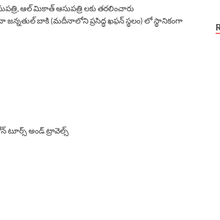
సుపత్రి, ఆల్ మికాత్ ఆసుపత్రి లకు తరలించారు
జన్నతుల్ బాకి (మదీనాలోని ప్రసిద్ధ ఖఫన్ స్థలం) లో స్థానికంగా
న్ టూర్స్ అండ్ ట్రావెల్స్