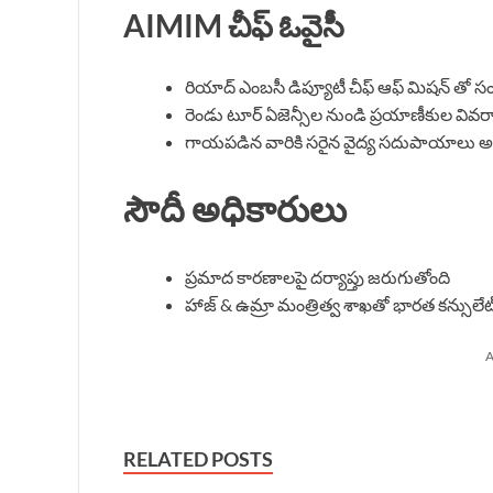
AIMIM చీఫ్ ఓవైసీ
రియాద్ ఎంబసీ డిప్యూటీ చీఫ్ ఆఫ్ మిషన్ తో సం
రెండు టూర్ ఏజెన్సీల నుండి ప్రయాణీకుల వివరాల
గాయపడిన వారికి సరైన వైద్య సదుపాయాలు అ
సౌదీ అధికారులు
ప్రమాద కారణాలపై దర్యాప్తు జరుగుతోంది
హాజ్ & ఉమ్రా మంత్రిత్వ శాఖతో భారత కన్సుల
A
RELATED POSTS