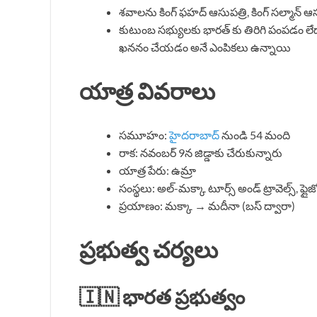
శవాలను కింగ్ ఫహద్ ఆసుపత్రి, కింగ్ సల్మాన్ ఆ
కుటుంబ సభ్యులకు భారత్ కు తిరిగి పంపడం లేదా 
ఖననం చేయడం అనే ఎంపికలు ఉన్నాయి
యాత్ర వివరాలు
సమూహం:
హైదరాబాద్
నుండి 54 మంది
రాక: నవంబర్ 9న జిడ్డాకు చేరుకున్నారు
యాత్ర పేరు: ఉమ్రా
సంస్థలు: అల్-మక్కా టూర్స్ అండ్ ట్రావెల్స్, ఫ్లైజో
ప్రయాణం: మక్కా → మదీనా (బస్ ద్వారా)
ప్రభుత్వ చర్యలు
🇮🇳 భారత ప్రభుత్వం