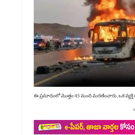
ఈ ప్రమాదంలో మొత్తం 45 మంది మరణించారు, ఒక వ్యక్తి
A