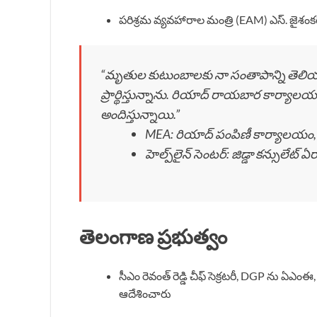
పరిశ్రమ వ్యవహారాల మంత్రి (EAM) ఎస్. జైశంకర
“మృతుల కుటుంబాలకు నా సంతాపాన్ని తెలియజే
ప్రార్థిస్తున్నాను. రియాద్ రాయబార కార్యాలయ
అందిస్తున్నాయి.”
MEA: రియాద్ పంపిణీ కార్యాలయం, జిడ
హెల్ప్‌లైన్ సెంటర్: జిడ్డా కన్సులేట్ ఏ
తెలంగాణ ప్రభుత్వం
సీఎం రెవంత్ రెడ్డి చీఫ్ సెక్రటరీ, DGP న
ఆదేశించారు