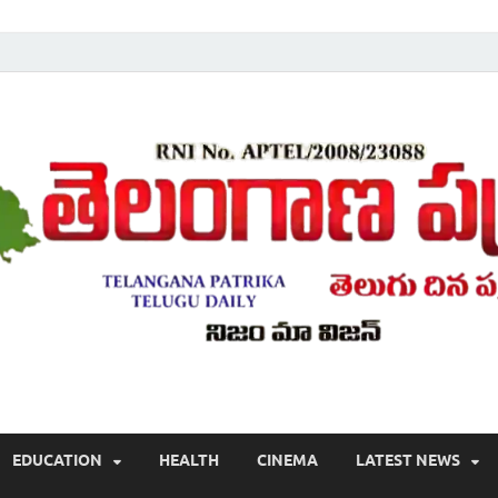
Telugu ,Latest Telangana News, Rajanna Sircilla News, Telangana Break
EDUCATION
HEALTH
CINEMA
LATEST NEWS
వార్తలు , తెలుగు వార్తలు , బ్రేకింగ్ న్యూస్ తెలుగులో , తెలంగాణ లో తాజా అప్‌డేట్