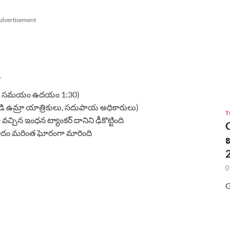
dvertisement
ారత సమయం ఉదయం 1:30)
డి ఉమ్రా యాత్రికులు, సదుపాయ అధికారులు)
T
వచ్చిన ఇంధన ట్యాంకర్ దానిని ఢీకొట్టింది
మాదం మరింత ఘోరంగా మారింది
2
0
G