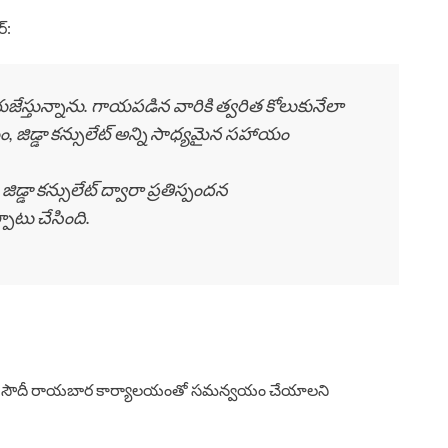
్:
స్తున్నాను. గాయపడిన వారికి త్వరిత కోలుకునేలా
ం, జిడ్డా కన్సులేట్ అన్ని సాధ్యమైన సహాయం
్డా కన్సులేట్ ద్వారా ప్రతిస్పందన
ర్పాటు చేసింది.
ు ఏఎంఈ, సౌదీ రాయబార కార్యాలయంతో సమన్వయం చేయాలని