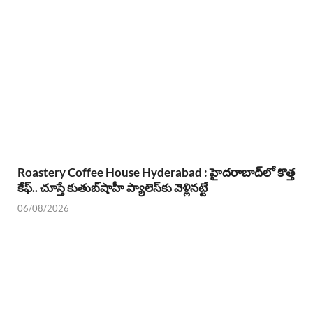
Roastery Coffee House Hyderabad : హైదరాబాద్‌లో కొత్త
కేఫ్.. చూస్తే కుతుబ్‌షాహీ ప్యాలెస్‌కు వెళ్లినట్టే
06/08/2026