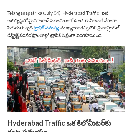
Telanganapatrika (July 04): Hyderabad Traffic , ఐటీ
అభివృద్ధిలో హైదరాబాద్ ముందంజలో ఉంది. కానీ అంతే వేగంగా
పెరుగుతున్నది
ట్రాఫిక్ సమస్య
. ముఖ్యంగా గచ్చిబౌలి, ఫైనాన్షియల్
డిస్ట్రిక్ట్ పరిసర ప్రాంతాల్లో ట్రాఫిక్ తీవ్రంగా పెరిగిపోయింది.
Hyderabad Traffic ఒక కిలోమీటర్‌కు
గంట సమయం