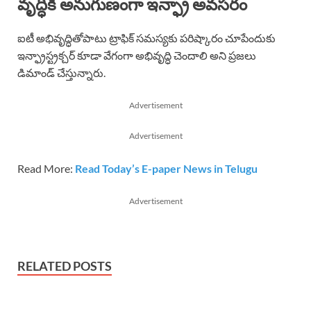
వృద్ధికి అనుగుణంగా ఇన్ఫ్రా అవసరం
ఐటీ అభివృద్ధితోపాటు ట్రాఫిక్ సమస్యకు పరిష్కారం చూపేందుకు
ఇన్ఫ్రాస్ట్రక్చర్ కూడా వేగంగా అభివృద్ధి చెందాలి అని ప్రజలు
డిమాండ్ చేస్తున్నారు.
Advertisement
Advertisement
Read More:
Read Today’s E-paper News in Telugu
Advertisement
RELATED POSTS