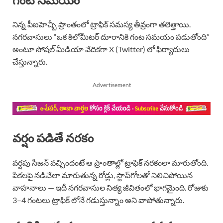
నిన్న పీఐహెచ్బీ ప్రాంతంలో ట్రాఫిక్ సమస్య తీవ్రంగా తలెత్తాయి.
నగరవాసులు “ఒక కిలోమీటర్ దూరానికి గంట సమయం పడుతోంది”
అంటూ సోషల్ మీడియా వేదికగా X (Twitter) లో ఫిర్యాదులు
చేస్తున్నారు.
Advertisement
వర్షం పడితే నరకం
వర్షపు సీజన్ వచ్చిందంటే ఆ ప్రాంతాల్లో ట్రాఫిక్ నరకంలా మారుతోంది.
పేకలపై నడిచేలా మారుతున్న రోడ్లు, స్టాప్‌గోలతో నిలిచిపోయిన
వాహనాలు — ఇదీ నగరవాసుల నిత్య జీవితంలో భాగమైంది. రోజుకు
3–4 గంటలు ట్రాఫిక్ లోనే గడుస్తున్నాం అని వాపోతున్నారు.