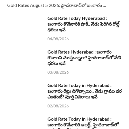
Gold Rates August 5 2026: హైదరాబాద్‌లో బంగారం …
Gold Rate Today Hyderabad :
బంగారం కొనేవారికి షాక్.. నేడు పెరిగిన గోల్డ్
ధరలు ఇవే
04/08/2026
Gold Rates Hyderabad : బంగారం
కొనాలని చూస్తున్నారా? హైదరాబాద్‌లో నేటి
ధరలు ఇవే
03/08/2026
Gold Rate Today in Hyderabad :
బంగారం రేట్లు దిగొచ్చాయి.. నేడు గ్రాము ధర
ఎంతంటే? పూర్తి వివరాలు ఇవే
02/08/2026
Gold Rate Today in Hyderabad :
బంగారం కొనేవారికి అలర్ట్.. హైదరాబాద్‌లో