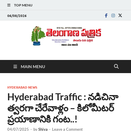
TOP MENU
06/08/2026
Telanganapatrika
Telangana News, Telugu News Today, Breaking News Telugu
MAIN MENU
,Latest Telangana News, Rajanna Sircilla News, Telangana
Breaking News, Telugu Newspaper Online, Today Telugu News,
Telangana Politics News, Hyderabad Breaking News , తాజా వార్తలు ,
తెలుగు వార్తలు , బ్రేకింగ్ న్యూస్ తెలుగులో , తెలంగాణ లో తాజా అప్‌డేట్స్ ,
HYDERABAD NEWS
తెలుగు న్యూస్ పేపర్
Hyderabad Traffic : నడిచినా
త్వరగా చేరేవాళ్లం – కిలోమీటర్
ప్రయాణానికి గంట..!
04/07/2025
-
by
Shiva
-
Leave a Comment