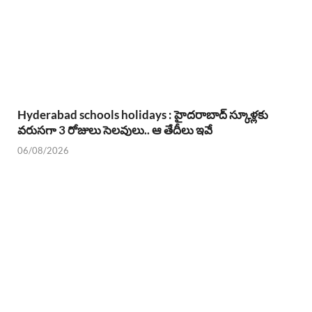
Hyderabad schools holidays : హైదరాబాద్ స్కూళ్లకు
వరుసగా 3 రోజులు సెలవులు.. ఆ తేదీలు ఇవే
06/08/2026