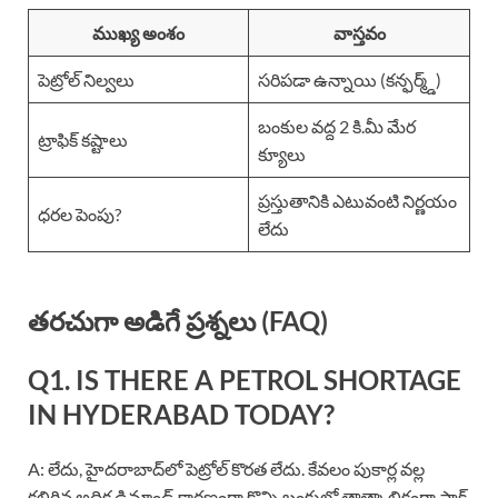
ముఖ్య అంశం
వాస్తవం
పెట్రోల్ నిల్వలు
సరిపడా ఉన్నాయి (కన్ఫర్మ్డ్)
బంకుల వద్ద 2 కి.మీ మేర
ట్రాఫిక్ కష్టాలు
క్యూలు
ప్రస్తుతానికి ఎటువంటి నిర్ణయం
ధరల పెంపు?
లేదు
తరచుగా అడిగే ప్రశ్నలు (FAQ)
Q1. IS THERE A PETROL SHORTAGE
IN HYDERABAD TODAY?
A: లేదు, హైదరాబాద్‌లో పెట్రోల్ కొరత లేదు. కేవలం పుకార్ల వల్ల
కలిగిన అధిక డిమాండ్ కారణంగా కొన్ని బంకుల్లో తాత్కాలికంగా స్టాక్