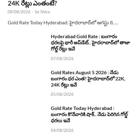
24K రేట్లు ఎంతంటే?
08/08/2026
-
by
Shiva
Gold Rate Today Hyderabad: హైదరాబాద్‌లో ఆగస్టు 8, …
Hyderabad Gold Rate : బంగారం
ధరలపై భారీ అప్‌డేట్.. హైదరాబాద్‌లో తాజా
గోల్డ్ రేట్లు ఇవే
07/08/2026
Gold Rates August 5 2026 : నేడు
బంగారం ధర ఎంత? హైదరాబాద్‌లో 22K,
24K రేట్లు ఇవే
05/08/2026
Gold Rate Today Hyderabad :
బంగారం కొనేవారికి షాక్.. నేడు పెరిగిన గోల్డ్
ధరలు ఇవే
04/08/2026