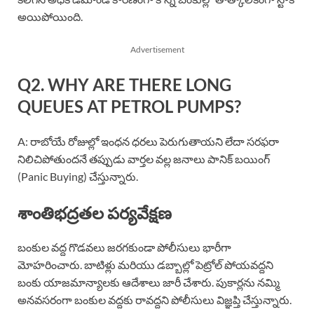
అయిపోయింది.
Advertisement
Q2. WHY ARE THERE LONG
QUEUES AT PETROL PUMPS?
A: రాబోయే రోజుల్లో ఇంధన ధరలు పెరుగుతాయని లేదా సరఫరా
నిలిచిపోతుందనే తప్పుడు వార్తల వల్ల జనాలు పానిక్ బయింగ్
(Panic Buying) చేస్తున్నారు.
శాంతిభద్రతల పర్యవేక్షణ
బంకుల వద్ద గొడవలు జరగకుండా పోలీసులు భారీగా
మోహరించారు. బాటిళ్లు మరియు డబ్బాల్లో పెట్రోల్ పోయవద్దని
బంకు యాజమాన్యాలకు ఆదేశాలు జారీ చేశారు. పుకార్లను నమ్మి
అనవసరంగా బంకుల వద్దకు రావద్దని పోలీసులు విజ్ఞప్తి చేస్తున్నారు.