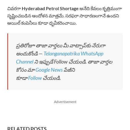
చివరగా
Hyderabad Petrol Shortage
అనేది కేవలం కృత్రిమంగా
సృష్టించబడిన ఆందోళన మాత్రమే. సరఫరా సాధారణంగానే ఉందని
ఆయిల్ కంపెనీలు కూడా ధృవీకరించాయి.
ప్రతిరోజూ తాజా వార్తలు మీ వాట్సాప్‌కు నేరుగా
అందుకోండి —
Telanganapatrika WhatsApp
Channel
ని ఇప్పుడే Follow చేయండి. తాజా వార్తల
కోసం మా
Google News
పేజీని
కూడా
Follow
చేయండి.
Advertisement
RELATED POSTS