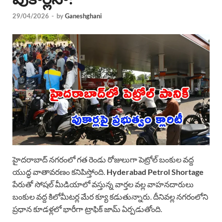
29/04/2026
-
by
Ganeshghani
హైదరాబాద్ నగరంలో గత రెండు రోజులుగా పెట్రోల్ బంకుల వద్ద
యుద్ధ వాతావరణం కనిపిస్తోంది.
Hyderabad Petrol Shortage
పేరుతో సోషల్ మీడియాలో వస్తున్న వార్తల వల్ల వాహనదారులు
బంకుల వద్ద కిలోమీటర్ల మేర క్యూ కడుతున్నారు. దీనివల్ల నగరంలోని
ప్రధాన కూడళ్లలో భారీగా ట్రాఫిక్ జామ్ ఏర్పడుతోంది.