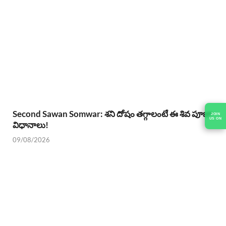
Second Sawan Somwar: శని దోషం తగ్గాలంటే ఈ శివ పూజా
JOIN
US ON
విధానాలు!
09/08/2026