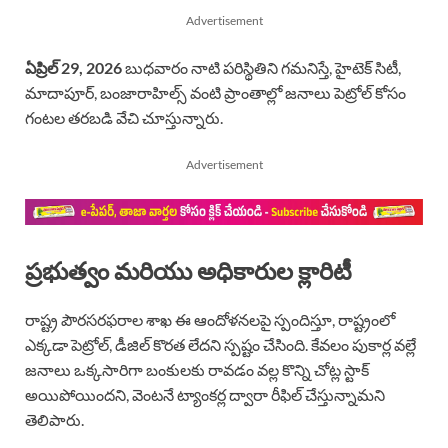
Advertisement
ఏప్రిల్ 29, 2026
బుధవారం నాటి పరిస్థితిని గమనిస్తే, హైటెక్ సిటీ,
మాదాపూర్, బంజారాహిల్స్ వంటి ప్రాంతాల్లో జనాలు పెట్రోల్ కోసం
గంటల తరబడి వేచి చూస్తున్నారు.
Advertisement
ప్రభుత్వం మరియు అధికారుల క్లారిటీ
రాష్ట్ర పౌరసరఫరాల శాఖ ఈ ఆందోళనలపై స్పందిస్తూ, రాష్ట్రంలో
ఎక్కడా పెట్రోల్, డీజిల్ కొరత లేదని స్పష్టం చేసింది. కేవలం పుకార్ల వల్లే
జనాలు ఒక్కసారిగా బంకులకు రావడం వల్ల కొన్ని చోట్ల స్టాక్
అయిపోయిందని, వెంటనే ట్యాంకర్ల ద్వారా రీఫిల్ చేస్తున్నామని
తెలిపారు.