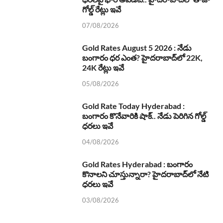
గోల్డ్ రేట్లు ఇవే
07/08/2026
Gold Rates August 5 2026 : నేడు
బంగారం ధర ఎంత? హైదరాబాద్‌లో 22K,
24K రేట్లు ఇవే
05/08/2026
Gold Rate Today Hyderabad :
బంగారం కొనేవారికి షాక్.. నేడు పెరిగిన గోల్డ్
ధరలు ఇవే
04/08/2026
Gold Rates Hyderabad : బంగారం
కొనాలని చూస్తున్నారా? హైదరాబాద్‌లో నేటి
ధరలు ఇవే
03/08/2026