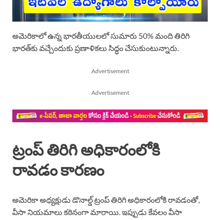
అమెరికాలో ఉన్న భారతీయులలో సుమారు 50% మంది తిరిగి
భారత్‌కు వచ్చేందుకు ప్రణాళికలు సిద్ధం చేసుకుంటున్నారు.
Advertisement
Advertisement
ట్రంప్ తిరిగి అధికారంలోకి
రావడం కారణం
అమెరికా అధ్యక్షుడు డొనాల్డ్ ట్రంప్ తిరిగి అధికారంలోకి రావడంతో,
వీసా నియమాలు కఠినంగా మారాయి. ఇప్పుడు కేవలం వీసా