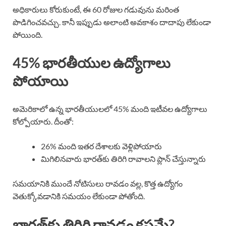
అధికారులు కోరుకుంటే, ఈ 60 రోజుల గడువును మరింత
పొడిగించవచ్చు. కానీ ఇప్పుడు అలాంటి అవకాశం దాదాపు లేకుండా
పోయింది.
45% భారతీయుల ఉద్యోగాలు
పోయాయి
అమెరికాలో ఉన్న భారతీయులలో 45% మంది ఇటీవల ఉద్యోగాలు
కోల్పోయారు. దీంతో:
26% మంది ఇతర దేశాలకు వెళ్లిపోయారు
మిగిలినవారు భారత్‌కు తిరిగి రావాలని ప్లాన్ చేస్తున్నారు
సమయానికి ముందే నోటిసులు రావడం వల్ల, కొత్త ఉద్యోగం
వెతుక్కోవడానికి సమయం లేకుండా పోతోంది.
భారత్‌కు తిరిగి రావడం కష్టమే?