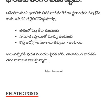
అమెరికా నుంచి భారత్‌కు తిరిగి రావడం కేవలం స్థలాంతరం మాత్రమే
కాదు. ఇది జీవిత శైలిలో పెద్ద మార్పు:
జీతంలో పెద్ద తేడా ఉంటుంది
సామాజిక స్థాయిలో మార్పు ఉంటుంది
కొత్త ఉద్యోగ అవకాశాలు తక్కువగా ఉంటాయి
అయినప్పటికీ, భద్రత మరియు స్థిరత కోసం చాలామంది భారత్‌కు
తిరిగి రావాలని భావిస్తున్నారు.
Advertisement
RELATED POSTS