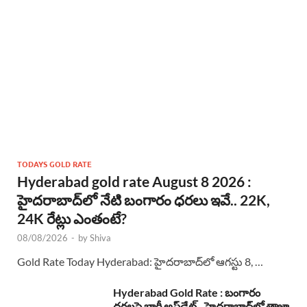
TODAYS GOLD RATE
Hyderabad gold rate August 8 2026 :
హైదరాబాద్‌లో నేటి బంగారం ధరలు ఇవే.. 22K,
24K రేట్లు ఎంతంటే?
08/08/2026
-
by
Shiva
Gold Rate Today Hyderabad: హైదరాబాద్‌లో ఆగస్టు 8, …
Hyderabad Gold Rate : బంగారం
ధరలపై భారీ అప్‌డేట్.. హైదరాబాద్‌లో తాజా