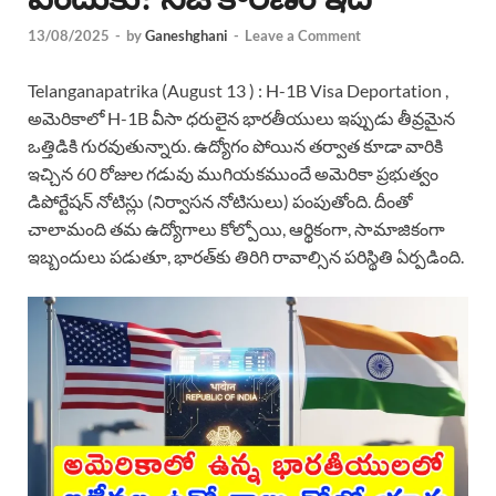
13/08/2025
-
by
Ganeshghani
-
Leave a Comment
Telanganapatrika (August 13 ) : H-1B Visa Deportation ,
అమెరికాలో H-1B వీసా ధరులైన భారతీయులు ఇప్పుడు తీవ్రమైన
ఒత్తిడికి గురవుతున్నారు. ఉద్యోగం పోయిన తర్వాత కూడా వారికి
ఇచ్చిన 60 రోజుల గడువు ముగియకముందే అమెరికా ప్రభుత్వం
డిపోర్టేషన్ నోటిస్లు (నిర్వాసన నోటిసులు) పంపుతోంది. దీంతో
చాలామంది తమ ఉద్యోగాలు కోల్పోయి, ఆర్థికంగా, సామాజికంగా
ఇబ్బందులు పడుతూ, భారత్‌కు తిరిగి రావాల్సిన పరిస్థితి ఏర్పడింది.