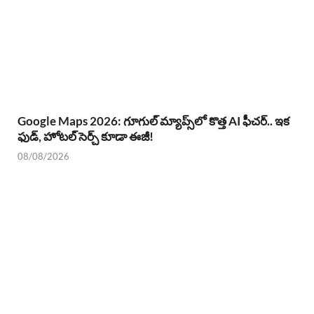
Google Maps 2026: గూగుల్ మ్యాప్స్‌లో కొత్త AI ఫీచర్.. ఇక
ఫుడ్, హోటల్ సెర్చ్ కూడా ఈజీ!
08/08/2026