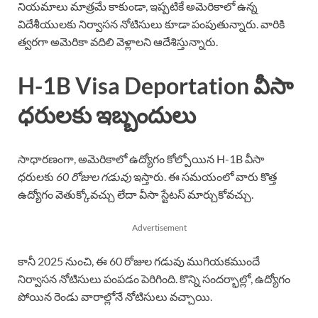
నియమాలు మాత్రమే కాకుండా, ఇప్పటికే అమెరికాలో ఉన్న
విదేశీయులకు నిర్వాసన నోటిసులు కూడా పంపుతున్నారు. వారికి
త్వరగా అమెరికా వదిలి వెళ్లాలని ఆదేశిస్తున్నారు.
H-1B Visa Deportation వీసా
ధరులకు ఇబ్బందులు
సాధారణంగా, అమెరికాలో ఉద్యోగం కోల్పోయిన H-1B వీసా
ధరులకు
60 రోజుల గడువు
ఇస్తారు. ఈ సమయంలో వారు కొత్త
ఉద్యోగం వెతుక్కోవచ్చు లేదా వీసా స్టేటస్ మార్చుకోవచ్చు.
Advertisement
కానీ 2025 నుంచి, ఈ 60 రోజుల గడువు ముగియకముందే
నిర్వాసన నోటిసులు పంపడం పెరిగింది. కొన్ని సందర్భాల్లో, ఉద్యోగం
పోయిన రెండు వారాల్లోనే నోటిసులు వచ్చాయి.