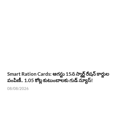
Smart Ration Cards: ఆగస్టు 15న స్మార్ట్ రేషన్ కార్డుల
పంపిణీ.. 1.05 కోట్ల కుటుంబాలకు గుడ్ న్యూస్!
08/08/2026