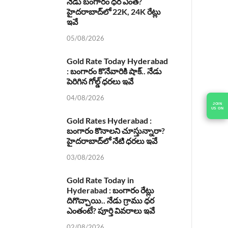
నేడు బంగారం ధర ఎంత?
హైదరాబాద్‌లో 22K, 24K రేట్లు
ఇవే
05/08/2026
Gold Rate Today Hyderabad
: బంగారం కొనేవారికి షాక్.. నేడు
పెరిగిన గోల్డ్ ధరలు ఇవే
04/08/2026
Gold Rates Hyderabad :
బంగారం కొనాలని చూస్తున్నారా?
హైదరాబాద్‌లో నేటి ధరలు ఇవే
03/08/2026
Gold Rate Today in
Hyderabad : బంగారం రేట్లు
దిగొచ్చాయి.. నేడు గ్రాము ధర
ఎంతంటే? పూర్తి వివరాలు ఇవే
02/08/2026