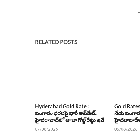
A
RELATED POSTS
Hyderabad Gold Rate :
Gold Rates
బంగారం ధరలపై భారీ అప్‌డేట్..
నేడు బంగా
హైదరాబాద్‌లో తాజా గోల్డ్ రేట్లు ఇవే
హైదరాబాద్‌ల
07/08/2026
05/08/2026