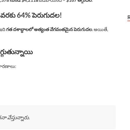
ివరకు 64% పెరుగుదల!
ఇది
గత దశాబ్దాలలో అత్యంత వేగవంతమైన పెరుగుదల
. అయితే,
్గుతున్నాయి
 కారణాలు:
 వేస్తున్నారు.