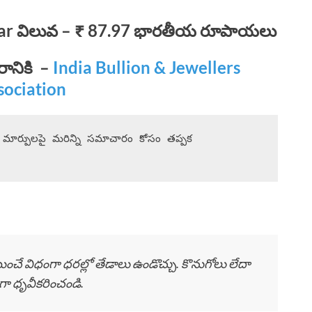
ollar విలువ – ₹ 87.97 భారతీయ రూపాయలు
ానికి
–
India Bullion & Jewellers
sociation
ఇలాంటి తాజా బంగారం ధరలు మరియు మార్కెట్ మార్పులపై మరిన్ని సమాచారం కోసం తప్పక 
ర్ణయించే విధంగా ధరల్లో తేడాలు ఉండొచ్చు. కొనుగోలు లేదా
ిగా ధృవీకరించండి.