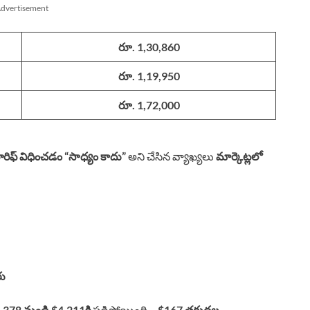
dvertisement
రూ. 1,30,860
రూ. 1,19,950
రూ. 1,72,000
రిఫ్ విధించడం “సాధ్యం కాదు”
అని చేసిన వ్యాఖ్యలు
మార్కెట్లలో
రు
,378 నుండి $4,211కి
పడిపోయింది –
$167 తగ్గుదల
.