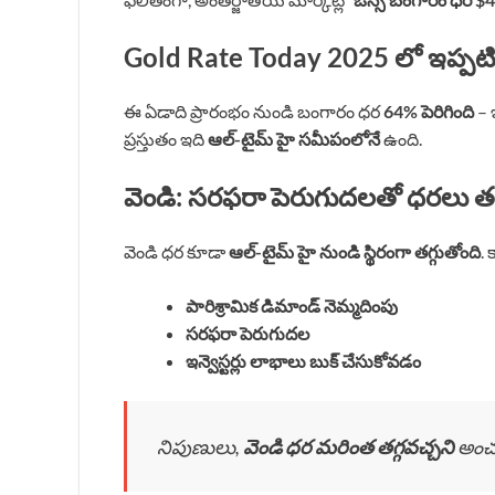
Gold Rate Today
2025 లో ఇప్పట
ఈ ఏడాది ప్రారంభం నుండి బంగారం ధర
64% పెరిగింది
– 
ప్రస్తుతం ఇది
ఆల్-టైమ్ హై సమీపంలోనే
ఉంది.
వెండి: సరఫరా పెరుగుదలతో ధరలు తగ
వెండి ధర కూడా
ఆల్-టైమ్ హై నుండి స్థిరంగా తగ్గుతోంది
.
పారిశ్రామిక డిమాండ్ నెమ్మదింపు
సరఫరా పెరుగుదల
ఇన్వెస్టర్లు లాభాలు బుక్ చేసుకోవడం
నిపుణులు,
వెండి ధర మరింత తగ్గవచ్చని
అంచనా