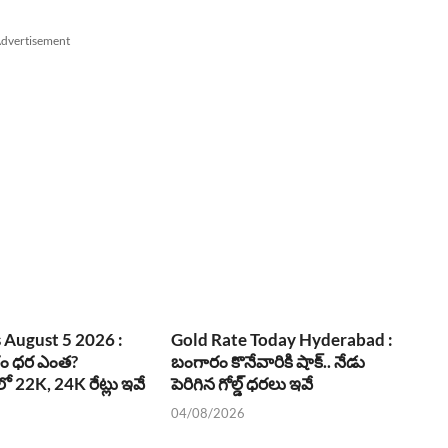
dvertisement
 August 5 2026 :
Gold Rate Today Hyderabad :
రం ధర ఎంత?
బంగారం కొనేవారికి షాక్.. నేడు
ో 22K, 24K రేట్లు ఇవే
పెరిగిన గోల్డ్ ధరలు ఇవే
04/08/2026