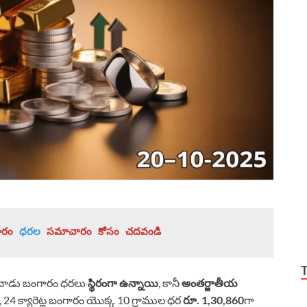
ారం 
ధరల 
సమాచారం కోసం చదవండి
నాడు బంగారం ధరలు
స్థిరంగా ఉన్నాయి
, కానీ
అంతర్జాతీయ
ో, 24 క్యారెట్ల బంగారం యొక్క 10 గ్రాముల ధర
రూ. 1,30,860
గా