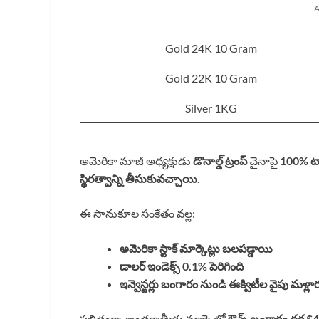
A
Gold 24K 10 Gram
Gold 22K 10 Gram
Silver 1KG
అమెరికా మాజీ అధ్యక్షుడు
డొనాల్డ్ ట్రంప్
చైనాపై
100% టా
స్థిరత్వాన్ని తీసుకువచ్చాయి
.
ఈ సానుకూల సంకేతం వల్ల:
అమెరికా స్టాక్ మార్కెట్లు బలపడ్డాయి
డాలర్ ఇండెక్స్ 0.1% పెరిగింది
ఇన్వెస్టర్లు బంగారం నుండి ఈక్విటీల వైపు మళ్లా
ఫలితంగా, అంతర్జాతీయ మార్కెట్లో
ఔన్స్ బంగారం ధర $4