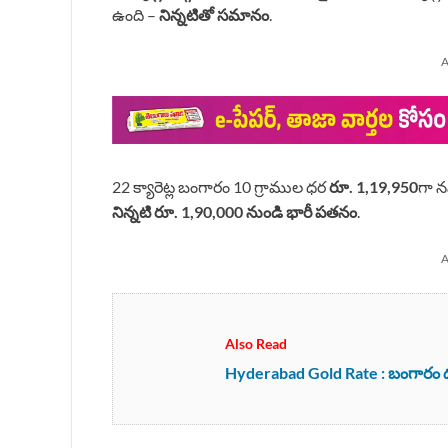
ఉంది –
నిన్నటితో సమానం
.
A
22 క్యారెట్ల బంగారం 10 గ్రాముల ధర
రూ. 1,19,950
గా న
నిన్నటి రూ. 1,90,000 నుండి భారీ పతనం
.
A
Also Read
Hyderabad Gold Rate : బంగారం ధరలపై