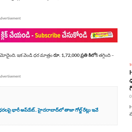
dvertisement
మోదైంది. ఇక వెండి ధర మాత్రం
రూ. 1,72,000 ప్రతి కిలో
కి తగ్గింది –
T
dvertisement
ధ
గ
0
H
 భారీ అప్‌డేట్.. హైదరాబాద్‌లో తాజా గోల్డ్ రేట్లు ఇవే
మ