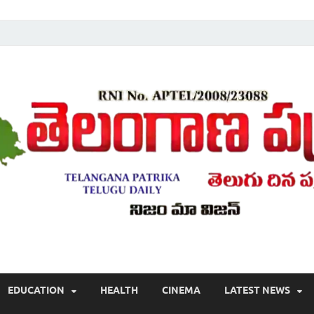
Telugu ,Latest Telangana News, Rajanna Sircilla News, Telangana Break
EDUCATION
HEALTH
CINEMA
LATEST NEWS
వార్తలు , తెలుగు వార్తలు , బ్రేకింగ్ న్యూస్ తెలుగులో , తెలంగాణ లో తాజా అప్‌డేట్