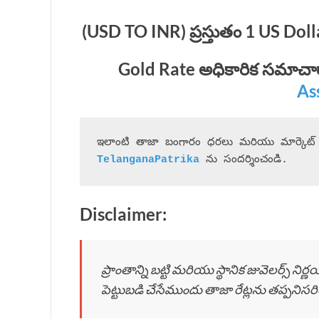
(USD TO INR) ప్రస్తుతం 1 US D
Gold Rate
అధికారిక సమాచార
As
 ను సందర్శించండి.
Disclaimer:
ప్రాంతాన్ని బట్టి మరియు స్థానిక జువెలర్స్ ని
పెట్టుబడి చేసేముందు తాజా రేట్లను తప్పనిసర