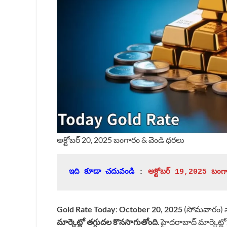
అక్టోబర్ 20, 2025 బంగారం & వెండి ధరలు
ఇది కూడా చదువండి
 : 
అక్టోబర్ 19,2025 బంగ
Gold Rate Today
:
October 20, 2025
(సోమవారం) 
మార్కెట్లో తగ్గుదల కొనసాగుతోంది
. హైదరాబాద్ మార్కెట్ల