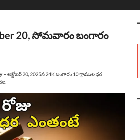
ober 20, సోమవారం బంగారం
ay
– అక్టోబర్ 20, 2025న 24K బంగారం 10 గ్రాముల ధర
దల.