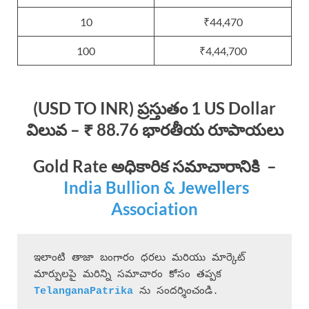
10
₹44,470
100
₹4,44,700
(USD TO INR) ప్రస్తుతం 1 US Dollar
విలువ – ₹ 88.76 భారతీయ రూపాయలు
Gold Rate
అధికారిక సమాచారానికి
–
India Bullion & Jewellers
Association
ఇలాంటి తాజా బంగారం ధరలు మరియు మార్కెట్ 
మార్పులపై మరిన్ని సమాచారం కోసం తప్పక 
 ను సందర్శించండి.