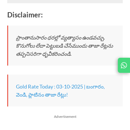
Disclaimer:
ప్రాంతానుసారం ధరల్లో వ్యత్యాసం ఉండవచ్చు.
కొనుగోలు లేదా పెట్టుబడి చేసేముందు తాజా రేట్లను
తప్పనిసరిగా ధృవీకరించండి.
JOIN
US ON
Gold Rate Today : 03-10-2025 | బంగారం,
వెండి, ప్లాటినం తాజా రేట్లు!
Advertisement