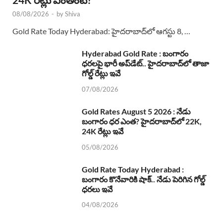
08/08/2026
-
by
Shiva
Gold Rate Today Hyderabad: హైదరాబాద్‌లో ఆగస్టు 8, …
Hyderabad Gold Rate : బంగారం
ధరలపై భారీ అప్‌డేట్.. హైదరాబాద్‌లో తాజా
గోల్డ్ రేట్లు ఇవే
07/08/2026
Gold Rates August 5 2026 : నేడు
బంగారం ధర ఎంత? హైదరాబాద్‌లో 22K,
24K రేట్లు ఇవే
05/08/2026
Gold Rate Today Hyderabad :
బంగారం కొనేవారికి షాక్.. నేడు పెరిగిన గోల్డ్
ధరలు ఇవే
04/08/2026