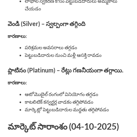
లాభాల స్వీకరణ కోసం పెట్టుబడిదారులు అమ్మకాలు
చేయడం
వెండి (Silver) – స్వల్పంగా తగ్గింది
కారణాలు:
పరిశ్రమల అవసరాలు తగ్గడం
పెట్టుబడిదారుల నుంచి మళ్లీ ఆసక్తి రావడం
ప్లాటినం (Platinum) – రేట్లు గణనీయంగా తగ్గాయి.
కారణాలు:
ఆటోమొబైల్ రంగంలో వినియోగం తగ్గడం
కాటలిటిక్ కన్వర్టర్ల వాడకం తగ్గిపోవడం
మార్కెట్లో పెట్టుబడిదారుల మద్దతు తగ్గిపోవడం
మార్కెట్ సారాంశం (04-10-2025)