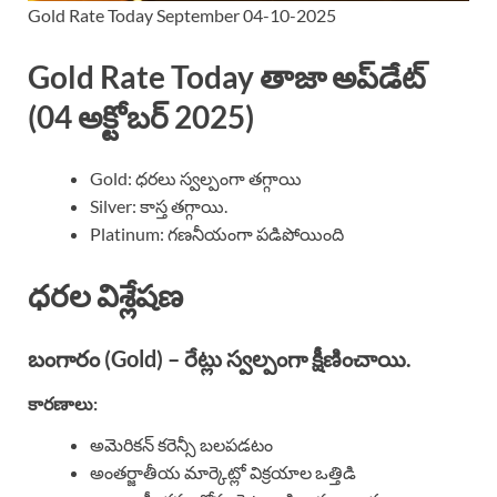
Gold Rate Today September 04-10-2025
Gold Rate Today తాజా అప్‌డేట్
(04 అక్టోబర్ 2025)
Gold: ధరలు స్వల్పంగా తగ్గాయి
Silver: కాస్త తగ్గాయి.
Platinum: గణనీయంగా పడిపోయింది
ధరల విశ్లేషణ
బంగారం (Gold) – రేట్లు స్వల్పంగా క్షీణించాయి.
కారణాలు:
అమెరికన్ కరెన్సీ బలపడటం
అంతర్జాతీయ మార్కెట్లో విక్రయాల ఒత్తిడి