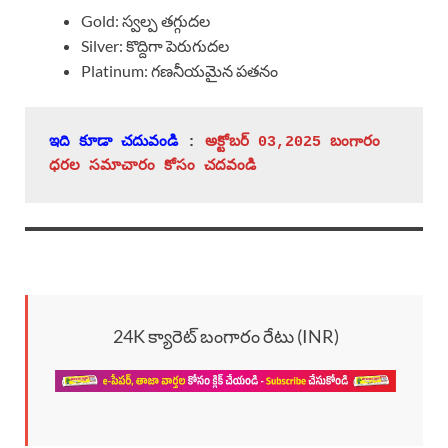
Gold: స్వల్ప తగ్గుదల
Silver: కొద్దిగా పెరుగుదల
Platinum: గణనీయమైన పతనం
ఇది కూడా చదువండి
 : 
అక్టోబర్ 03,2025 బంగారం 
ధరల సమాచారం కోసం చదవండి
24K క్యారెట్ బంగారం రేటు (INR)