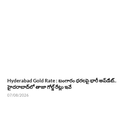
Hyderabad Gold Rate : బంగారం ధరలపై భారీ అప్‌డేట్..
హైదరాబాద్‌లో తాజా గోల్డ్ రేట్లు ఇవే
07/08/2026