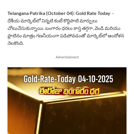
Telangana Patrika (October 04): Gold Rate Today
–
దేశీయ మార్కెట్‌లో నిన్నటి కంటే కొద్దిపాటి మార్పులు
చోటుచేసుకున్నాయి. బంగారం ధరలు కాస్త తగ్గగా, వెండి మరియు
ప్లాటినం మాత్రం గణనీయంగా పడిపోవడంతో మార్కెట్‌లో ఆందోళన
నెలకొంది.
Advertisement