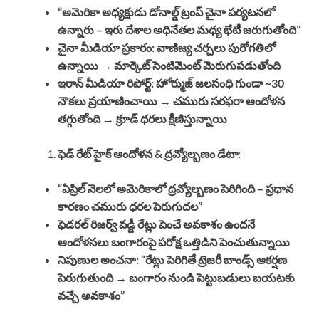
“అమెరికా అధ్యక్షుడు డోనాల్డ్ ట్రంప్ చైనా పర్యటనలో
ఉన్నారు – ఇరు దేశాల అధినేతల మధ్య భేటీ జరుగుతోంది”
చైనా మీడియా ప్రకారం: వాణిజ్య చర్చలు పురోగతిలో
ఉన్నాయి → మార్కెట్ సెంటిమెంట్ మెరుగుపడుతోంది
ఇరాన్ మీడియా రిపోర్ట్: హోర్ముజ్ జలసంధి గుండా ~30
నౌకలు ప్రయాణించాయి → చమురు సరఫరా ఆందోళన
తగ్గుతోంది → క్రూడ్ ధరలు క్షీణిస్తున్నాయి
ఫెడ్ రేట్ హైక్ ఆందోళన & ద్రవ్యోల్బణం డేటా
:
“ఏప్రిల్ నెలలో అమెరికాలో ద్రవ్యోల్బణం పెరిగింది – ప్రధాన
కారణం చమురు ధరల పెరుగుదల”
ఫెడరల్ రిజర్వ్ వడ్డీ రేట్లు పెంచే అవకాశం ఉందనే
ఆందోళనలు బంగారంపై పరోక్ష ఒత్తిడిని పెంచుతున్నాయి
నిపుణుల అంచనా: “రేట్లు పెరిగితే ట్రెజరీ బాండ్స్ ఆకర్షణ
పెరుగుతుంది → బంగారం నుండి పెట్టుబడులు బయటకు
వచ్చే అవకాశం”