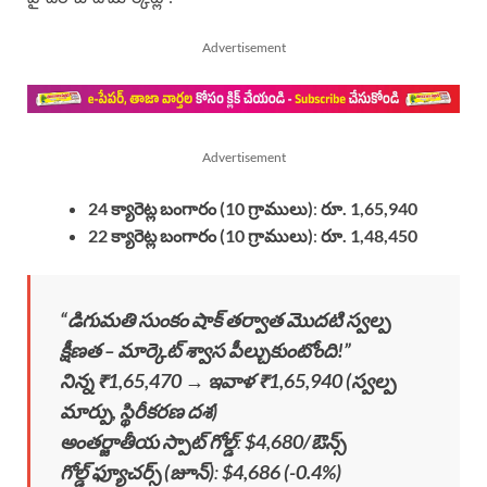
Advertisement
Advertisement
24 క్యారెట్ల బంగారం (10 గ్రాములు)
:
రూ. 1,65,940
22 క్యారెట్ల బంగారం (10 గ్రాములు)
:
రూ. 1,48,450
“డిగుమతి సుంకం షాక్ తర్వాత మొదటి స్వల్ప
క్షీణత – మార్కెట్ శ్వాస పీల్చుకుంటోంది!”
నిన్న ₹1,65,470 → ఇవాళ ₹1,65,940 (స్వల్ప
మార్పు, స్థిరీకరణ దశ)
అంతర్జాతీయ స్పాట్ గోల్డ్
:
$4,680/ఔన్స్
గోల్డ్ ఫ్యూచర్స్ (జూన్)
:
$4,686 (-0.4%)