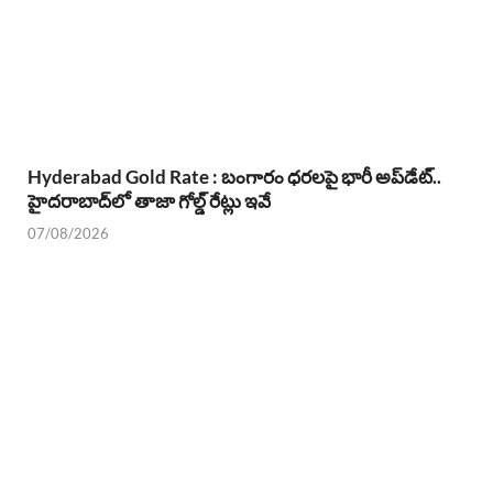
Hyderabad Gold Rate : బంగారం ధరలపై భారీ అప్‌డేట్..
హైదరాబాద్‌లో తాజా గోల్డ్ రేట్లు ఇవే
07/08/2026