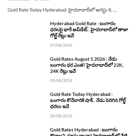
Gold Rate Today Hyderabad: హైదరాబాద్‌లో ఆగస్టు 8, …
Hyderabad Gold Rate : బంగారం
ధరలపై భారీ అప్‌డేట్.. హైదరాబాద్‌లో తాజా
గోల్డ్ రేట్లు ఇవే
07/08/2026
Gold Rates August 5 2026 : నేడు
బంగారం ధర ఎంత? హైదరాబాద్‌లో 22K,
24K రేట్లు ఇవే
05/08/2026
Gold Rate Today Hyderabad :
బంగారం కొనేవారికి షాక్.. నేడు పెరిగిన గోల్డ్
ధరలు ఇవే
04/08/2026
Gold Rates Hyderabad : బంగారం
కొనాలని చూస్తున్నారా? హైదరాబాద్‌లో నేటి