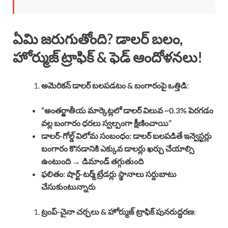
ఏమి జరుగుతోంది? డాలర్ బలం,
హోర్ముజ్ ట్రాఫిక్ & ఫెడ్ ఆందోళనలు!
అమెరికన్ డాలర్ బలపడటం & బంగారంపై ఒత్తిడి
:
“అంతర్జాతీయ మార్కెట్లలో డాలర్ విలువ ~0.3% పెరగడం
వల్ల బంగారం ధరలు స్వల్పంగా క్షీణించాయి”
డాలర్-గోల్డ్ విలోమ సంబంధం: డాలర్ బలపడితే ఇన్వెస్టర్లు
బంగారం కొనడానికి ఎక్కువ డాలర్లు ఖర్చు చేయాల్సి
ఉంటుంది → డిమాండ్ తగ్గుతుంది
ఫలితం: షార్ట్-టర్మ్ ట్రేడర్లు స్థానాలు సర్దుబాటు
చేసుకుంటున్నారు
ట్రంప్-చైనా చర్చలు & హోర్ముజ్ ట్రాఫిక్ పునరుద్ధరణ
: