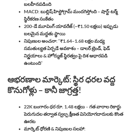
బలహీనపడింది
MACD
:
బుల్లిష్ హిస్టోగ్రామ్ మందగిస్తోంది – షార్ట్-టర్మ్
స్థిరీకరణ సంకేతం
200-డే మూవింగ్ యావరేజ్ (~₹1.50 లక్షలు) ఇప్పుడు
బలమైన మద్దతు స్థాయి
నిపుణుల అంచనా
: “
₹1.64–1.68 లక్షల మధ్య
సమతుల్యత ఏర్పడే అవకాశం – డాలర్ ట్రెండ్, ఫెడ్
నిర్ణయాలు & హోర్ముజ్ స్థిరత్వం పై దిశ ఆధారపడి
ఉంటుంది
“
ఆభరణాల మార్కెట్: స్థిర ధరల వద్ద
కొనుగోళ్లు – కానీ జాగ్రత్త!
22K బంగారం ధర రూ. 1.48 లక్షలు
–
గత వారాల రికార్డు
పెరుగుదల తర్వాత స్వల్ప క్షీణత వినియోగదారులకు కొంత
ఊరట
మార్కెట్ ధోరణి & నిపుణుల సలహా
: