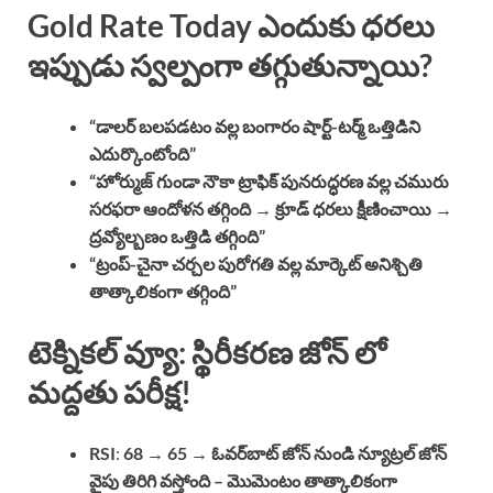
Gold Rate Today
ఎందుకు ధరలు
ఇప్పుడు స్వల్పంగా తగ్గుతున్నాయి?
“డాలర్ బలపడటం వల్ల బంగారం షార్ట్-టర్మ్ ఒత్తిడిని
ఎదుర్కొంటోంది”
“హోర్ముజ్ గుండా నౌకా ట్రాఫిక్ పునరుద్ధరణ వల్ల చమురు
సరఫరా ఆందోళన తగ్గింది → క్రూడ్ ధరలు క్షీణించాయి →
ద్రవ్యోల్బణం ఒత్తిడి తగ్గింది”
“ట్రంప్-చైనా చర్చల పురోగతి వల్ల మార్కెట్ అనిశ్చితి
తాత్కాలికంగా తగ్గింది”
టెక్నికల్ వ్యూ: స్థిరీకరణ జోన్ లో
మద్దతు పరీక్ష!
RSI
:
68 → 65
→
ఓవర్‌బాట్ జోన్ నుండి న్యూట్రల్ జోన్
వైపు తిరిగి వస్తోంది – మొమెంటం తాత్కాలికంగా