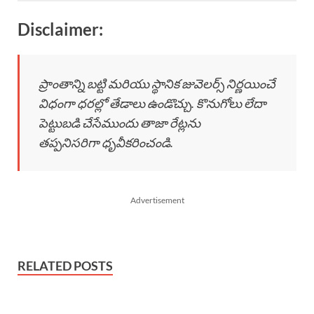
Disclaimer:
ప్రాంతాన్ని బట్టి మరియు స్థానిక జువెలర్స్ నిర్ణయించే
విధంగా ధరల్లో తేడాలు ఉండొచ్చు. కొనుగోలు లేదా
పెట్టుబడి చేసేముందు తాజా రేట్లను
తప్పనిసరిగా ధృవీకరించండి.
Advertisement
RELATED POSTS