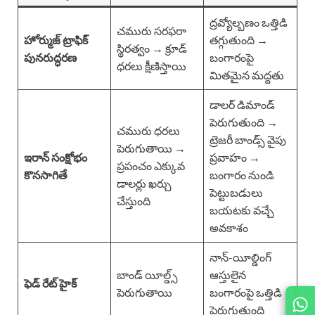
ద్రవ్యోల్బణం ఒత్తిడి
చమురు సరఫరా
హోర్ముజ్ ట్రాఫిక్
తగ్గుతుంది →
స్థిరత్వం → క్రూడ్
పునరుద్ధరణ
బంగారంపై
ధరలు క్షీణిస్తాయి
మితమైన మద్దతు
డాలర్ డిమాండ్
పెరుగుతుంది →
చమురు ధరలు
ట్రెజరీ బాండ్స్ వైపు
పెరుగుతాయి →
ఇరాన్ సంక్షోభం
ప్రవాహం →
ప్రపంచం ఎక్కువ
కొనసాగితే
బంగారం నుండి
డాలర్లు ఖర్చు
పెట్టుబడులు
చేస్తుంది
బయటకు వచ్చే
అవకాశం
నాన్-యీల్డింగ్
బాండ్ యీల్డ్స్
ఆస్తులైన
ఫెడ్ రేట్ హైక్
పెరుగుతాయి
బంగారంపై ఒత్తిడి
పెరుగుతుంది