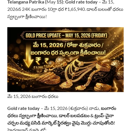
Telangana Patrika (
May
15):
Gold rate today
– మే 15,
2026న 24K బంగారం 10గ్రా ధర ₹1,65,940. డాలర్ బలంతో ధరలు
స్వల్పంగా క్షీణించాయి!
మే 15, 2026 బంగారం ధరలు
Gold rate today
– మే 15, 2026 (శుక్రవారం) నాడు,
బంగారం
ధరలు స్వల్పంగా క్షీణించాయి
,
డాలర్ బలపడటం & ట్రంప్-చైనా
చర్చల మధ్య పసిడి మార్కెట్ స్థిరత్వం వైపు మొగ్గు చూపుతోంది!
హైదరాబాద్ మార్కెట్లో: