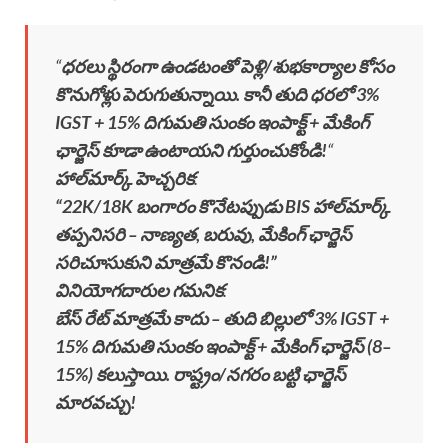
“
ధరలు స్థిరంగా ఉండటంతో పెళ్లి/శుభకార్యాల కోసం
కొనుగోళ్లు పెరుగుతున్నాయి. కానీ తుది ధరలో 3%
IGST + 15% దిగుమతి సుంకం ఇంపాక్ట్ + మేకింగ్
ఛార్జెస్ కూడా ఉంటాయని గుర్తుంచుకోండి!
“
హాల్‌మార్క్ హెచ్చరిక
:
“22K/18K బంగారం కొనేటప్పుడు BIS హాల్‌మార్క్
తప్పనిసరి – నాణ్యత, బరువు, మేకింగ్ ఛార్జెస్
సరిచూసుకుని మాత్రమే కొనండి!”
వినియోగదారుల గమనిక
:
బేస్ రేట్ మాత్రమే కాదు – తుది బిల్లులో 3% IGST +
15% దిగుమతి సుంకం ఇంపాక్ట్ + మేకింగ్ ఛార్జెస్ (8–
15%) కలుస్తాయి. రాష్ట్రం/నగరం బట్టి ఛార్జెస్
మారవచ్చు!