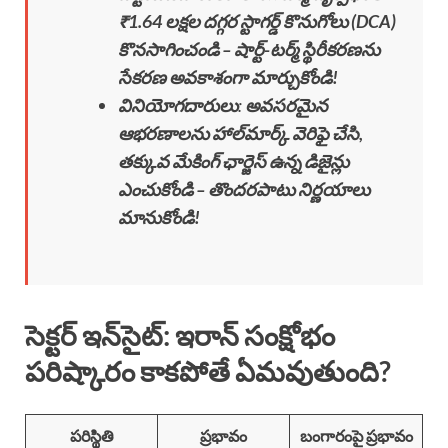
₹1.64 లక్షల దగ్గర స్టాగర్డ్ కొనుగోలు (DCA)
కొనసాగించండి – షార్ట్-టర్మ్ స్థిరీకరణను
సేకరణ అవకాశంగా మార్చుకోండి!
వినియోగదారులు
:
అవసరమైన
ఆభరణాలను హాల్‌మార్క్ వెరిఫై చేసి,
తక్కువ మేకింగ్ ఛార్జెస్ ఉన్న డిజైన్లు
ఎంచుకోండి – తొందరపాటు నిర్ణయాలు
మానుకోండి!
సెక్టర్ ఇన్‌సైట్: ఇరాన్ సంక్షోభం
పరిష్కారం కాకపోతే ఏమవుతుంది?
పరిస్థితి
ప్రభావం
బంగారంపై ప్రభావం