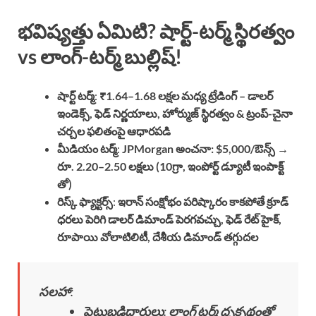
భవిష్యత్తు ఏమిటి? షార్ట్-టర్మ్ స్థిరత్వం
vs లాంగ్-టర్మ్ బుల్లిష్!
షార్ట్ టర్మ్
:
₹1.64–1.68 లక్షల మధ్య ట్రేడింగ్ – డాలర్
ఇండెక్స్, ఫెడ్ నిర్ణయాలు, హోర్ముజ్ స్థిరత్వం & ట్రంప్-చైనా
చర్చల ఫలితంపై ఆధారపడి
మీడియం టర్మ్
:
JPMorgan అంచనా: $5,000/ఔన్స్ →
రూ. 2.20–2.50 లక్షలు (10గ్రా, ఇంపోర్ట్ డ్యూటీ ఇంపాక్ట్
తో)
రిస్క్ ఫ్యాక్టర్స్
:
ఇరాన్ సంక్షోభం పరిష్కారం కాకపోతే క్రూడ్
ధరలు పెరిగి డాలర్ డిమాండ్ పెరగవచ్చు, ఫెడ్ రేట్ హైక్,
రూపాయి వోలాటిలిటీ, దేశీయ డిమాండ్ తగ్గుదల
సలహా
:
పెట్టుబడిదారులు
:
లాంగ్ టర్మ్ దృక్పథంతో