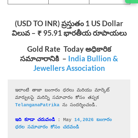
(USD TO INR) ప్రస్తుతం 1 US Dollar
విలువ – ₹ 95.91 భారతీయ రూపాయలు
Gold Rate Today
అధికారిక
సమాచారానికి
–
India Bullion &
Jewellers Association
ఇలాంటి తాజా బంగారం ధరలు మరియు మార్కెట్ 
మార్పులపై మరిన్ని సమాచారం కోసం తప్పక 
 ను సందర్శించండి.
ఇది కూడా చదువండి
 : 
May 
14,2026 బం
గా
రం 
ధరల 
సమాచారం 
కోసం చదవండి