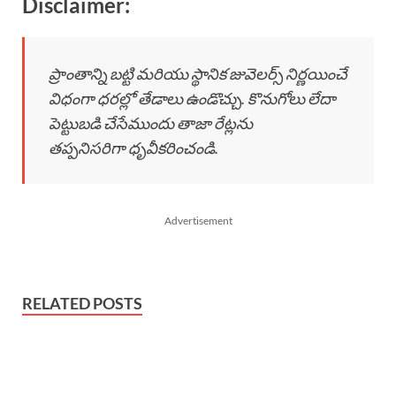
Disclaimer:
ప్రాంతాన్ని బట్టి మరియు స్థానిక జువెలర్స్ నిర్ణయించే
విధంగా ధరల్లో తేడాలు ఉండొచ్చు. కొనుగోలు లేదా
పెట్టుబడి చేసేముందు తాజా రేట్లను
తప్పనిసరిగా ధృవీకరించండి.
Advertisement
RELATED POSTS