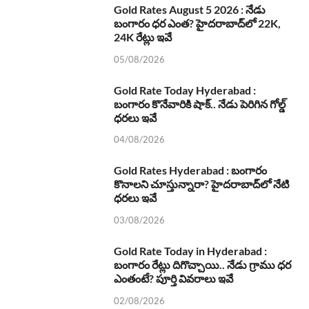
Gold Rates August 5 2026 : నేడు
బంగారం ధర ఎంత? హైదరాబాద్‌లో 22K,
24K రేట్లు ఇవే
05/08/2026
Gold Rate Today Hyderabad :
బంగారం కొనేవారికి షాక్.. నేడు పెరిగిన గోల్డ్
ధరలు ఇవే
04/08/2026
Gold Rates Hyderabad : బంగారం
కొనాలని చూస్తున్నారా? హైదరాబాద్‌లో నేటి
ధరలు ఇవే
03/08/2026
Gold Rate Today in Hyderabad :
బంగారం రేట్లు దిగొచ్చాయి.. నేడు గ్రాము ధర
ఎంతంటే? పూర్తి వివరాలు ఇవే
02/08/2026