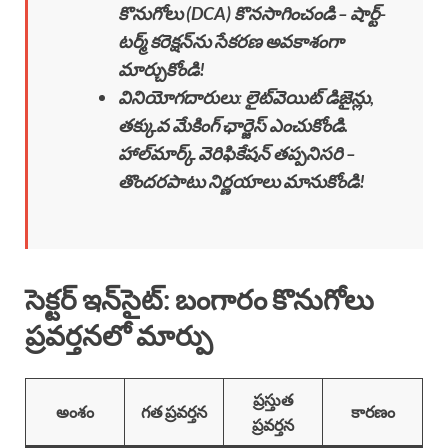
కొనుగోలు (DCA) కొనసాగించండి – షార్ట్-
టర్మ్ కరెక్షన్‌ను సేకరణ అవకాశంగా
మార్చుకోండి!
వినియోగదారులు
:
లైట్‌వెయిట్ డిజైన్లు,
తక్కువ మేకింగ్ ఛార్జెస్ ఎంచుకోండి.
హాల్‌మార్క్ వెరిఫికేషన్ తప్పనిసరి –
తొందరపాటు నిర్ణయాలు మానుకోండి!
సెక్టర్ ఇన్‌సైట్: బంగారం కొనుగోలు
ప్రవర్తనలో మార్పు
ప్రస్తుత
అంశం
గత ప్రవర్తన
కారణం
ప్రవర్తన