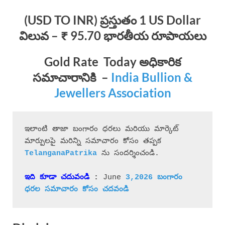
(USD TO INR) ప్రస్తుతం 1 US Dollar
విలువ – ₹ 95.70 భారతీయ రూపాయలు
Gold Rate Today
అధికారిక
సమాచారానికి
–
India Bullion &
Jewellers Association
ఇలాంటి తాజా బంగారం ధరలు మరియు మార్కెట్ 
మార్పులపై మరిన్ని సమాచారం కోసం తప్పక 
 ను సందర్శించండి.
ఇది కూడా చదువండి
 : 
June 
3,2026 బం
గా
రం 
ధరల 
సమాచారం 
కోసం చదవండి