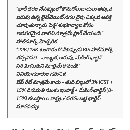
“
భారీ ధరల నేపథ్యంలో కొనుగోలుదారులు తక్కువ
బరువు ఉన్న లైట్‌వెయిట్ నగల వైపు ఎక్కువ ఆసక్తి
చూపుతున్నారు. పెళ్లి/శుభకార్యాల కోసం
అవసరమైన వాటిని మాత్రమే ప్లాన్ చేయండి!
“
హాల్‌మార్క్ హెచ్చరిక
:
“22K/18K బంగారం కొనేటప్పుడు BIS హాల్‌మార్క్
తప్పనిసరి – నాణ్యత, బరువు, మేకింగ్ ఛార్జెస్
సరిచూసుకుని మాత్రమే కొనండి!”
వినియోగదారుల గమనిక
:
బేస్ రేట్ మాత్రమే కాదు – తుది బిల్లులో 3% IGST +
15% దిగుమతి సుంకం ఇంపాక్ట్ + మేకింగ్ ఛార్జెస్ (8–
15%) కలుస్తాయి. రాష్ట్రం/నగరం బట్టి ఛార్జెస్
మారవచ్చు!