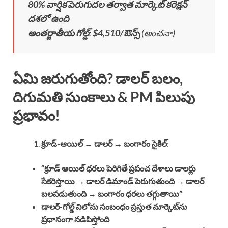
80% వార్షిక పెరుగుదల తర్వాత మార్కెట్ కరెక్షన్
దశలో ఉంది
అంతర్జాతీయ గోల్డ్
:
$4,510/ఔన్స్
(అంచనా)
ఏమి జరుగుతోంది? డాలర్ బలం,
దిగుమతి సుంకాలు & PM పిలుపు
ప్రభావం!
క్రూడ్-ఆయిల్ → డాలర్ → బంగారం సైకిల్
:
“క్రూడ్ ఆయిల్ ధరలు పెరిగితే ప్రపంచ దేశాలు డాలర్లు
సేకరిస్తాయి → డాలర్ డిమాండ్ పెరుగుతుంది → డాలర్
బలపడుతుంది → బంగారం ధరలు తగ్గుతాయి”
డాలర్-గోల్డ్ విలోమ సంబంధం ప్రస్తుత మార్కెట్‌ను
ప్రధానంగా నడిపిస్తోంది