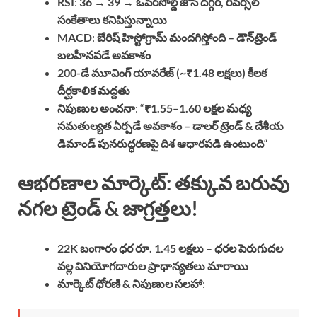
RSI
:
36 → 39
→
ఓవర్‌సోల్డ్ జోన్ దగ్గర, రివర్సల్
సంకేతాలు కనిపిస్తున్నాయి
MACD
:
బేరిష్ హిస్టోగ్రామ్ మందగిస్తోంది – డౌన్‌ట్రెండ్
బలహీనపడే అవకాశం
200-డే మూవింగ్ యావరేజ్ (~₹1.48 లక్షలు) కీలక
దీర్ఘకాలిక మద్దతు
నిపుణుల అంచనా
: “
₹1.55–1.60 లక్షల మధ్య
సమతుల్యత ఏర్పడే అవకాశం – డాలర్ ట్రెండ్ & దేశీయ
డిమాండ్ పునరుద్ధరణపై దిశ ఆధారపడి ఉంటుంది
“
ఆభరణాల మార్కెట్: తక్కువ బరువు
నగల ట్రెండ్ & జాగ్రత్తలు!
22K బంగారం ధర రూ. 1.45 లక్షలు
–
ధరల పెరుగుదల
వల్ల వినియోగదారుల ప్రాధాన్యతలు మారాయి
మార్కెట్ ధోరణి & నిపుణుల సలహా
: