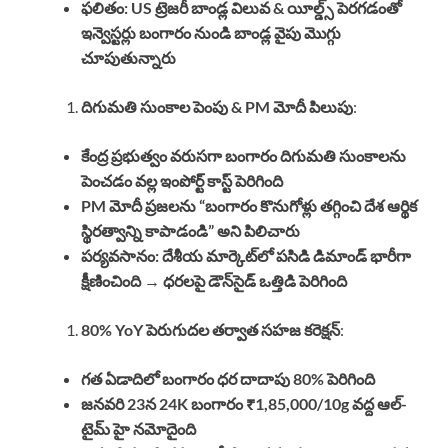
ఫలితం: US ట్రెజరీ బాండ్ల విలువ & యీల్డ్స్ పెరగడంతో
ఇన్వెస్టర్లు బంగారం నుండి బాండ్ల వైపు మొగ్గు
చూపుతున్నారు
దిగుమతి సుంకాల పెంపు & PM మోదీ పిలుపు
:
కేంద్ర ప్రభుత్వం వరుసగా బంగారం దిగుమతి సుంకాలను
పెంచడం వల్ల ఇంపోర్ట్ కాస్ట్ పెరిగింది
PM మోదీ ప్రజలను “బంగారం కొనుగోళ్లు తగ్గించి దేశ ఆర్థిక
స్థిరత్వాన్ని కాపాడండి” అని పిలిచారు
పర్యవసానం: దేశీయ మార్కెట్‌లో పసిడి డిమాండ్ భారీగా
క్షీణించింది → ధరలపై డౌన్‌సైడ్ ఒత్తిడి పెరిగింది
80% YoY పెరుగుదల తర్వాత సహజ కరెక్షన్
:
గత ఏడాదిలో బంగారం ధర దాదాపు 80% పెరిగింది
జనవరి 23న 24K బంగారం ₹1,85,000/10g వద్ద ఆల్-
టైమ్ హై నమోదైంది