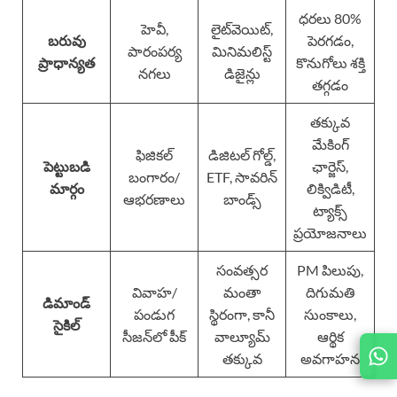
ధరలు 80%
హెవీ,
లైట్‌వెయిట్,
బరువు
పెరగడం,
పారంపర్య
మినిమలిస్ట్
ప్రాధాన్యత
కొనుగోలు శక్తి
నగలు
డిజైన్లు
తగ్గడం
తక్కువ
మేకింగ్
ఫిజికల్
డిజిటల్ గోల్డ్,
పెట్టుబడి
ఛార్జెస్,
బంగారం/
ETF, సావరిన్
మార్గం
లిక్విడిటీ,
ఆభరణాలు
బాండ్స్
ట్యాక్స్
ప్రయోజనాలు
సంవత్సర
PM పిలుపు,
వివాహ/
మంతా
దిగుమతి
డిమాండ్
పండుగ
స్థిరంగా, కానీ
సుంకాలు,
సైకిల్
సీజన్‌లో పీక్
వాల్యూమ్
ఆర్థిక
JOIN
తక్కువ
అవగాహన
US ON