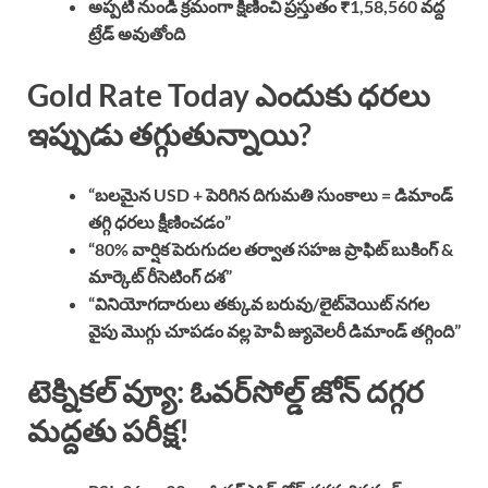
అప్పటి నుండి క్రమంగా క్షీణించి ప్రస్తుతం ₹1,58,560 వద్ద
ట్రేడ్ అవుతోంది
Gold Rate Today
ఎందుకు ధరలు
ఇప్పుడు తగ్గుతున్నాయి?
“బలమైన USD + పెరిగిన దిగుమతి సుంకాలు = డిమాండ్
తగ్గి ధరలు క్షీణించడం”
“80% వార్షిక పెరుగుదల తర్వాత సహజ ప్రాఫిట్ బుకింగ్ &
మార్కెట్ రీసెటింగ్ దశ”
“వినియోగదారులు తక్కువ బరువు/లైట్‌వెయిట్ నగల
వైపు మొగ్గు చూపడం వల్ల హెవీ జ్యువెలరీ డిమాండ్ తగ్గింది”
టెక్నికల్ వ్యూ: ఓవర్‌సోల్డ్ జోన్ దగ్గర
మద్దతు పరీక్ష!