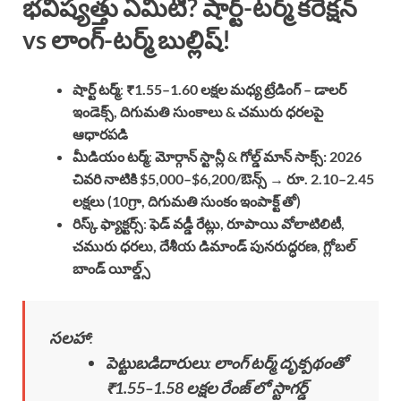
భవిష్యత్తు ఏమిటి? షార్ట్-టర్మ్ కరెక్షన్
vs లాంగ్-టర్మ్ బుల్లిష్!
షార్ట్ టర్మ్
:
₹1.55–1.60 లక్షల మధ్య ట్రేడింగ్ – డాలర్
ఇండెక్స్, దిగుమతి సుంకాలు & చమురు ధరలపై
ఆధారపడి
మీడియం టర్మ్
:
మోర్గాన్ స్టాన్లీ & గోల్డ్ మాన్ సాక్స్: 2026
చివరి నాటికి $5,000–$6,200/ఔన్స్ → రూ. 2.10–2.45
లక్షలు (10గ్రా, దిగుమతి సుంకం ఇంపాక్ట్ తో)
రిస్క్ ఫ్యాక్టర్స్
:
ఫెడ్ వడ్డీ రేట్లు, రూపాయి వోలాటిలిటీ,
చమురు ధరలు, దేశీయ డిమాండ్ పునరుద్ధరణ, గ్లోబల్
బాండ్ యీల్డ్స్
సలహా
:
పెట్టుబడిదారులు
:
లాంగ్ టర్మ్ దృక్పథంతో
₹1.55–1.58 లక్షల రేంజ్ లో స్టాగర్డ్