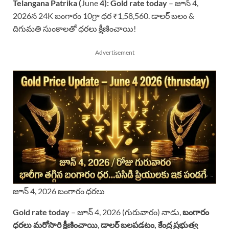
Telangana Patrika (
June
4):
Gold rate today
– జూన్ 4,
2026న 24K బంగారం 10గ్రా ధర ₹1,58,560. డాలర్ బలం &
దిగుమతి సుంకాలతో ధరలు క్షీణించాయి!
Advertisement
జూన్ 4, 2026 బంగారం ధరలు
Gold rate today
– జూన్ 4, 2026 (గురువారం) నాడు,
బంగారం
ధరలు మరోసారి క్షీణించాయి
,
డాలర్ బలపడటం, కేంద్ర ప్రభుత్వ