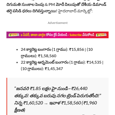
దిగుమతి సుంకాల పెంపు & PM మోదీ పిలుపుతో దేశీయ డిమాండ్
తగ్గి పసిడి ధరలు దిగివస్తున్నాయి!
హైదరాబాద్ మార్కెట్లో:
Advertisement
24 క్యారెట్ల బంగారం (1 గ్రాము)
:
₹15,856 | (10
గ్రాములు): ₹1,58,560
22 క్యారెట్ల ఆర్నమెంట్ బంగారం (1 గ్రాము)
:
₹14,535 |
(10 గ్రాములు): ₹1,45,347
“జనవరి ₹1.85 లక్షల హై నుండి ~₹26,440
తక్కువ! తక్కువ బరువు నగల ట్రెండ్ పెరుగుతోంది!”
నిన్న ₹1,60,520 → ఇవాళ ₹1,58,560 (₹1,960
క్షీణత)