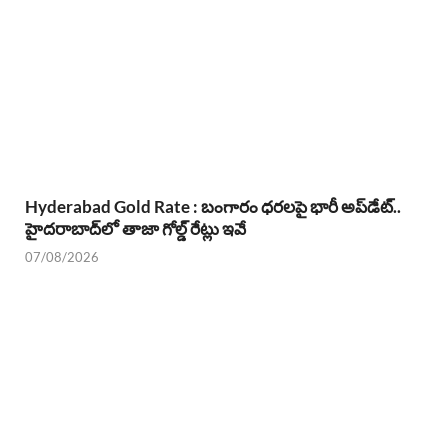
Hyderabad Gold Rate : బంగారం ధరలపై భారీ అప్‌డేట్..
హైదరాబాద్‌లో తాజా గోల్డ్ రేట్లు ఇవే
07/08/2026