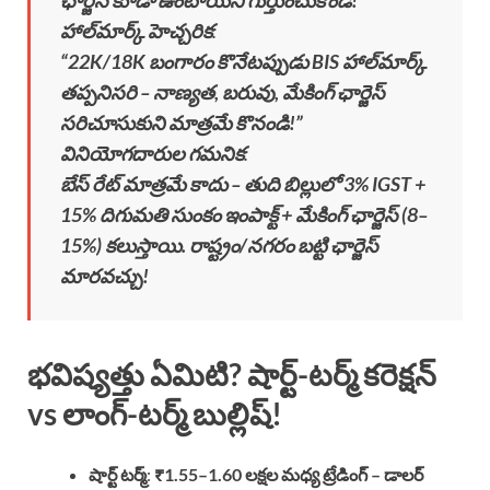
హాల్‌మార్క్ హెచ్చరిక
:
“22K/18K బంగారం కొనేటప్పుడు BIS హాల్‌మార్క్
తప్పనిసరి – నాణ్యత, బరువు, మేకింగ్ ఛార్జెస్
సరిచూసుకుని మాత్రమే కొనండి!”
వినియోగదారుల గమనిక
:
బేస్ రేట్ మాత్రమే కాదు – తుది బిల్లులో 3% IGST +
15% దిగుమతి సుంకం ఇంపాక్ట్ + మేకింగ్ ఛార్జెస్ (8–
15%) కలుస్తాయి. రాష్ట్రం/నగరం బట్టి ఛార్జెస్
మారవచ్చు!
భవిష్యత్తు ఏమిటి? షార్ట్-టర్మ్ కరెక్షన్
vs లాంగ్-టర్మ్ బుల్లిష్!
షార్ట్ టర్మ్
:
₹1.55–1.60 లక్షల మధ్య ట్రేడింగ్ – డాలర్