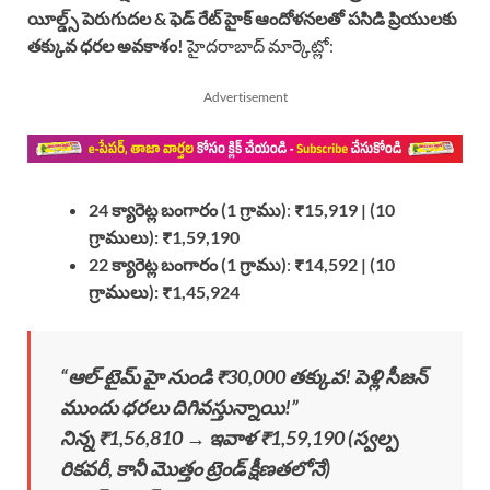
యీల్డ్స్ పెరుగుదల & ఫెడ్ రేట్ హైక్ ఆందోళనలతో పసిడి ప్రియులకు
తక్కువ ధరల అవకాశం!
హైదరాబాద్ మార్కెట్లో:
Advertisement
24 క్యారెట్ల బంగారం (1 గ్రాము)
:
₹15,919 | (10
గ్రాములు): ₹1,59,190
22 క్యారెట్ల బంగారం (1 గ్రాము)
:
₹14,592 | (10
గ్రాములు): ₹1,45,924
“ఆల్-టైమ్ హై నుండి ₹30,000 తక్కువ! పెళ్లి సీజన్
ముందు ధరలు దిగివస్తున్నాయి!”
నిన్న ₹1,56,810 → ఇవాళ ₹1,59,190 (స్వల్ప
రికవరీ, కానీ మొత్తం ట్రెండ్ క్షీణతలోనే)