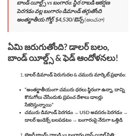
బాండ్ యీల్డ్స్ vs బంగారం
:
స్థిర రాబడి ఆకర్షణ
పెరగడం వల్ల బంగారం డిమాండ్ తగ్గుతోంది
అంతర్జాతీయ గోల్డ్
:
$4,530/ఔన్స్
(అంచనా)
ఏమి జరుగుతోంది? డాలర్ బలం,
బాండ్ యీల్డ్స్ & ఫెడ్ ఆందోళనలు!
డాలర్ డిమాండ్ పెరుగుదల & చమురు మార్కెట్ ప్రభావం
:
“అంతర్జాతీయంగా చమురు ధరలు స్థిరంగా ఉన్నా, దాన్ని
కొనుగోలు చేసేందుకు ప్రపంచ దేశాలు డాలర్లు
సేకరిస్తున్నాయి”
చమురు డిమాండ్ పెరగడం → USD అవసరం పెరగడం →
డాలర్ ఇండెక్స్ బలపడటం → బంగారంపై నేరుగా ఒత్తిడి
ట్రెజరీ బాండ్స్ రాబడి vs బంగారం నాన్-యీల్డ్ స్థితి
: