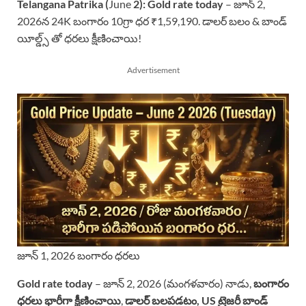
Telangana Patrika (
June
2):
Gold rate today
– జూన్ 2,
2026న 24K బంగారం 10గ్రా ధర ₹1,59,190. డాలర్ బలం & బాండ్
యీల్డ్స్ తో ధరలు క్షీణించాయి!
Advertisement
జూన్ 1, 2026 బంగారం ధరలు
Gold rate today
– జూన్ 2, 2026 (మంగళవారం) నాడు,
బంగారం
ధరలు భారీగా క్షీణించాయి
,
డాలర్ బలపడటం, US ట్రెజరీ బాండ్