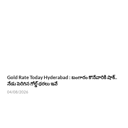
Gold Rate Today Hyderabad : బంగారం కొనేవారికి షాక్..
నేడు పెరిగిన గోల్డ్ ధరలు ఇవే
04/08/2026