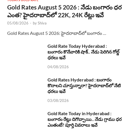
Gold Rates August 5 2026 : నేడు బంగారం ధర
ఎంత? హైదరాబాద్‌లో 22K, 24K రేట్లు ఇవే
05/08/2026
-
by
Shiva
Gold Rates August 5 2026: హైదరాబాద్‌లో బంగారం …
Gold Rate Today Hyderabad :
బంగారం కొనేవారికి షాక్.. నేడు పెరిగిన గోల్డ్
ధరలు ఇవే
04/08/2026
Gold Rates Hyderabad : బంగారం
కొనాలని చూస్తున్నారా? హైదరాబాద్‌లో నేటి
ధరలు ఇవే
03/08/2026
Gold Rate Today in Hyderabad :
బంగారం రేట్లు దిగొచ్చాయి.. నేడు గ్రాము ధర
ఎంతంటే? పూర్తి వివరాలు ఇవే