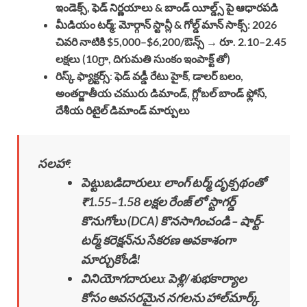
ఇండెక్స్, ఫెడ్ నిర్ణయాలు & బాండ్ యీల్డ్స్ పై ఆధారపడి
మీడియం టర్మ్
:
మోర్గాన్ స్టాన్లీ & గోల్డ్ మాన్ సాక్స్: 2026
చివరి నాటికి $5,000–$6,200/ఔన్స్ → రూ. 2.10–2.45
లక్షలు (10గ్రా, దిగుమతి సుంకం ఇంపాక్ట్ తో)
రిస్క్ ఫ్యాక్టర్స్
:
ఫెడ్ వడ్డీ రేటు హైక్, డాలర్ బలం,
అంతర్జాతీయ చమురు డిమాండ్, గ్లోబల్ బాండ్ ఫ్లోస్,
దేశీయ రిటైల్ డిమాండ్ మార్పులు
సలహా
:
పెట్టుబడిదారులు
:
లాంగ్ టర్మ్ దృక్పథంతో
₹1.55–1.58 లక్షల రేంజ్ లో స్టాగర్డ్
కొనుగోలు (DCA) కొనసాగించండి – షార్ట్-
టర్మ్ కరెక్షన్‌ను సేకరణ అవకాశంగా
మార్చుకోండి!
వినియోగదారులు
:
పెళ్లి/శుభకార్యాల
కోసం అవసరమైన నగలను హాల్‌మార్క్