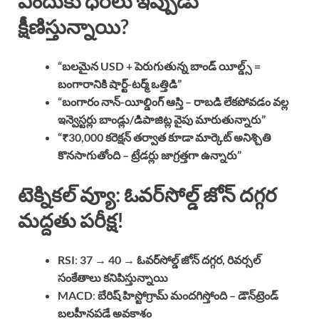
ఎందుకు ధరలు ఇప్పుడు
క్షీణిస్తున్నాయి?
“బలమైన USD + పెరుగుతున్న బాండ్ యీల్డ్స్ =
బంగారానికి షార్ట్-టర్మ్ ఒత్తిడి”
“బంగారం నాన్-యీల్డింగ్ ఆస్తి – రాబడి లేకపోవడం వల్ల
ఇన్వెస్టర్లు బాండ్లు/డిపాజిట్ల వైపు మారుతున్నారు”
“₹30,000 కరెక్షన్ తర్వాత కూడా మార్కెట్ అనిశ్చితి
కొనసాగుతోంది – ట్రేడర్లు జాగ్రత్తగా ఉన్నారు”
టెక్నికల్ వ్యూ: ఓవర్‌సోల్డ్ జోన్ దగ్గర
మద్దతు పరీక్ష!
RSI
:
37 → 40
→
ఓవర్‌సోల్డ్ జోన్ దగ్గర, రివర్సల్
సంకేతాలు కనిపిస్తున్నాయి
MACD
:
బేరిష్ హిస్టోగ్రామ్ మందగిస్తోంది – డౌన్‌ట్రెండ్
బలహీనపడే అవకాశం