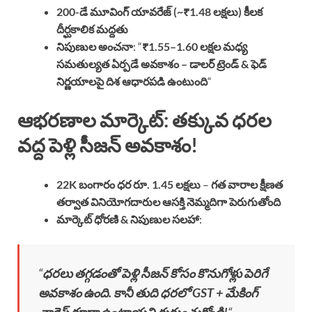
200-డే మూవింగ్ యావరేజ్ (~₹1.48 లక్షలు) కీలక
దీర్ఘకాలిక మద్దతు
నిపుణుల అంచనా
: “
₹1.55–1.60 లక్షల మధ్య
సమతుల్యత ఏర్పడే అవకాశం – డాలర్ ట్రెండ్ & ఫెడ్
నిర్ణయాలపై దిశ ఆధారపడి ఉంటుంది
“
ఆభరణాల మార్కెట్: తక్కువ ధరల
వద్ద పెళ్లి సీజన్ అవకాశం!
22K బంగారం ధర రూ. 1.45 లక్షలు
–
గత వారాల క్షీణత
తర్వాత వినియోగదారుల ఆసక్తి నెమ్మదిగా పెరుగుతోంది
మార్కెట్ ధోరణి & నిపుణుల సలహా
:
“
ధరలు తగ్గడంతో పెళ్లి సీజన్ కోసం కొనుగోళ్లు పెరిగే
అవకాశం ఉంది. కానీ తుది ధరలో GST + మేకింగ్
ఛార్జెస్ కూడా ఉంటాయని గుర్తుంచుకోండి!
“