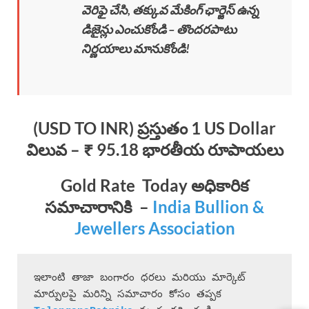
వెరిఫై చేసి, తక్కువ మేకింగ్ ఛార్జెస్ ఉన్న
డిజైన్లు ఎంచుకోండి – తొందరపాటు
నిర్ణయాలు మానుకోండి!
(USD TO INR) ప్రస్తుతం 1 US Dollar
విలువ – ₹ 95.18 భారతీయ రూపాయలు
Gold Rate Today
అధికారిక
సమాచారానికి
–
India Bullion &
Jewellers Association
ఇలాంటి తాజా బంగారం ధరలు మరియు మార్కెట్ 
మార్పులపై మరిన్ని సమాచారం కోసం తప్పక 