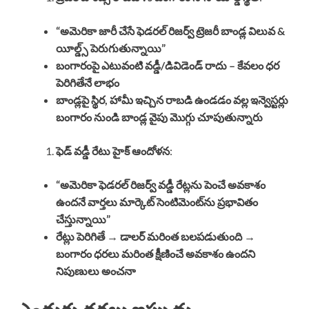
“అమెరికా జారీ చేసే ఫెడరల్ రిజర్వ్ ట్రెజరీ బాండ్ల విలువ &
యీల్డ్స్ పెరుగుతున్నాయి”
బంగారంపై ఎటువంటి వడ్డీ/డివిడెండ్ రాదు – కేవలం ధర
పెరిగితేనే లాభం
బాండ్లపై స్థిర, హామీ ఇచ్చిన రాబడి ఉండడం వల్ల ఇన్వెస్టర్లు
బంగారం నుండి బాండ్ల వైపు మొగ్గు చూపుతున్నారు
ఫెడ్ వడ్డీ రేటు హైక్ ఆందోళన
:
“అమెరికా ఫెడరల్ రిజర్వ్ వడ్డీ రేట్లను పెంచే అవకాశం
ఉందనే వార్తలు మార్కెట్ సెంటిమెంట్‌ను ప్రభావితం
చేస్తున్నాయి”
రేట్లు పెరిగితే → డాలర్ మరింత బలపడుతుంది →
బంగారం ధరలు మరింత క్షీణించే అవకాశం ఉందని
నిపుణులు అంచనా