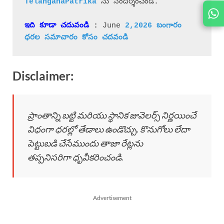
 ను సందర్శించండి.
JOIN
US ON
ఇది కూడా చదువండి
 : 
June 
2,2026 బం
గా
రం 
ధరల 
సమాచారం 
కోసం చదవండి
Disclaimer:
ప్రాంతాన్ని బట్టి మరియు స్థానిక జువెలర్స్ నిర్ణయించే
విధంగా ధరల్లో తేడాలు ఉండొచ్చు. కొనుగోలు లేదా
పెట్టుబడి చేసేముందు తాజా రేట్లను
తప్పనిసరిగా ధృవీకరించండి.
Advertisement