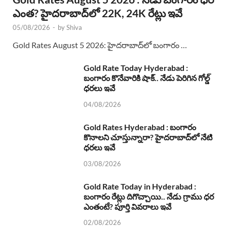
ఎంత? హైదరాబాద్‌లో 22K, 24K రేట్లు ఇవే
05/08/2026
-
by
Shiva
Gold Rates August 5 2026: హైదరాబాద్‌లో బంగారం …
Gold Rate Today Hyderabad :
బంగారం కొనేవారికి షాక్.. నేడు పెరిగిన గోల్డ్
ధరలు ఇవే
04/08/2026
Gold Rates Hyderabad : బంగారం
కొనాలని చూస్తున్నారా? హైదరాబాద్‌లో నేటి
ధరలు ఇవే
03/08/2026
Gold Rate Today in Hyderabad :
బంగారం రేట్లు దిగొచ్చాయి.. నేడు గ్రాము ధర
ఎంతంటే? పూర్తి వివరాలు ఇవే
02/08/2026