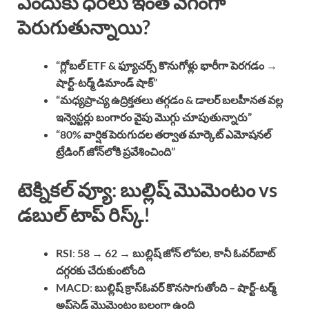
ఎందుకు ధరలు ఇంత వేగంగా
పెరుగుతున్నాయి?
“గ్లోబల్ ETF & ఫ్యూచర్స్ కొనుగోళ్లు భారీగా పెరగడం →
షార్ట్-టర్మ్ డిమాండ్ షాక్”
“మధ్యప్రాచ్య ఉద్రిక్తతలు తగ్గడం & డాలర్ బలహీనత వల్ల
ఇన్వెస్టర్లు బంగారం వైపు మొగ్గు చూపుతున్నారు”
“80% వార్షిక పెరుగుదల తర్వాత మార్కెట్ ఎమోషనల్
ట్రేడింగ్ జోన్‌లోకి ప్రవేశించింది”
టెక్నికల్ వ్యూ: బుల్లిష్ మొమెంటం vs
డబుల్ టాప్ రిస్క్!
RSI
:
58 → 62
→
బుల్లిష్ జోన్ లోపల, కానీ ఓవర్‌బాట్
దగ్గరకు చేరుకుంటోంది
MACD
:
బుల్లిష్ క్రాస్ఓవర్ కొనసాగుతోంది – షార్ట్-టర్మ్
అప్‌సైడ్ మొమెంటం బలంగా ఉంది