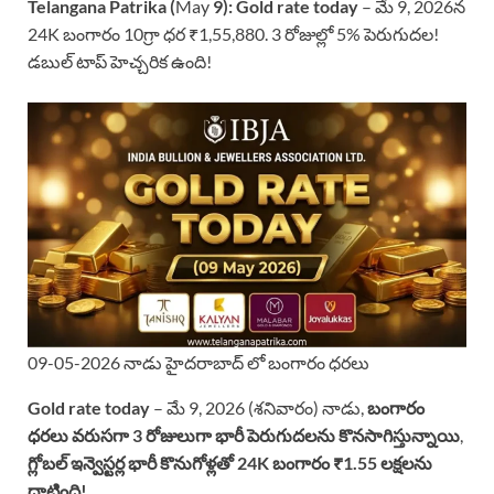
Telangana Patrika (
May
9):
Gold rate today
– మే 9, 2026న
24K బంగారం 10గ్రా ధర ₹1,55,880. 3 రోజుల్లో 5% పెరుగుదల!
డబుల్ టాప్ హెచ్చరిక ఉంది!
09-05-2026 నాడు హైదరాబాద్ లో బంగారం ధరలు
Gold rate today
– మే 9, 2026 (శనివారం) నాడు,
బంగారం
ధరలు వరుసగా 3 రోజులుగా భారీ పెరుగుదలను కొనసాగిస్తున్నాయి
,
గ్లోబల్ ఇన్వెస్టర్ల భారీ కొనుగోళ్లతో 24K బంగారం ₹1.55 లక్షలను
దాటింది!