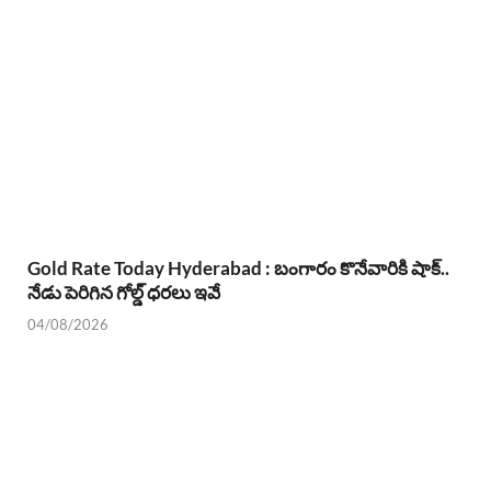
Gold Rate Today Hyderabad : బంగారం కొనేవారికి షాక్..
నేడు పెరిగిన గోల్డ్ ధరలు ఇవే
04/08/2026