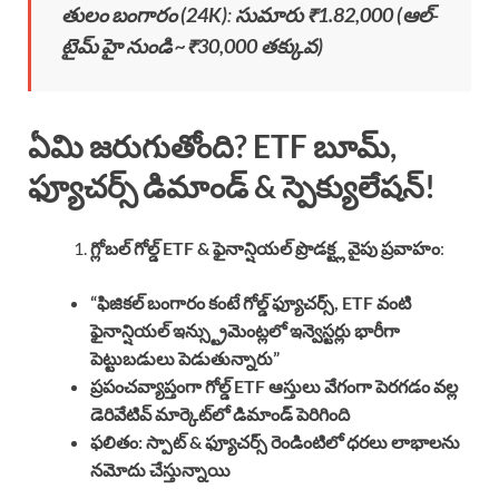
తులం బంగారం (24K)
:
సుమారు ₹1.82,000 (ఆల్-
టైమ్ హై నుండి ~₹30,000 తక్కువ)
ఏమి జరుగుతోంది? ETF బూమ్,
ఫ్యూచర్స్ డిమాండ్ & స్పెక్యులేషన్!
గ్లోబల్ గోల్డ్ ETF & ఫైనాన్షియల్ ప్రొడక్ట్ల వైపు ప్రవాహం
:
“ఫిజికల్ బంగారం కంటే గోల్డ్ ఫ్యూచర్స్, ETF వంటి
ఫైనాన్షియల్ ఇన్స్ట్రుమెంట్లలో ఇన్వెస్టర్లు భారీగా
పెట్టుబడులు పెడుతున్నారు”
ప్రపంచవ్యాప్తంగా గోల్డ్ ETF ఆస్తులు వేగంగా పెరగడం వల్ల
డెరివేటివ్ మార్కెట్‌లో డిమాండ్ పెరిగింది
ఫలితం: స్పాట్ & ఫ్యూచర్స్ రెండింటిలో ధరలు లాభాలను
నమోదు చేస్తున్నాయి