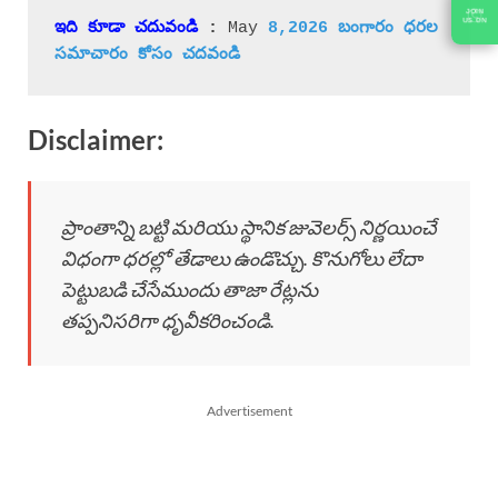
ఇది కూడా చదువండి
 : 
May 
8,2026 బంగారం ధరల 
సమాచారం 
కోసం చదవండి
Disclaimer:
ప్రాంతాన్ని బట్టి మరియు స్థానిక జువెలర్స్ నిర్ణయించే
విధంగా ధరల్లో తేడాలు ఉండొచ్చు. కొనుగోలు లేదా
పెట్టుబడి చేసేముందు తాజా రేట్లను
తప్పనిసరిగా ధృవీకరించండి.
Advertisement