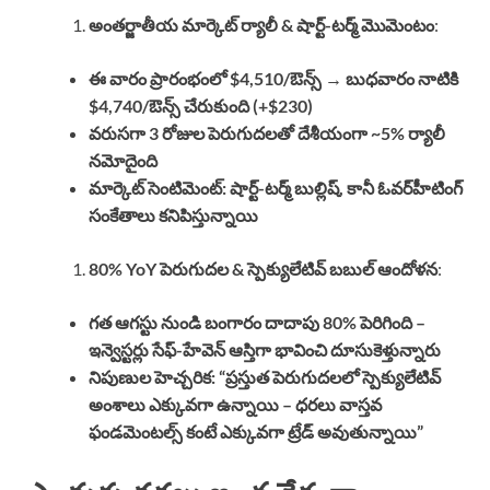
అంతర్జాతీయ మార్కెట్ ర్యాలీ & షార్ట్-టర్మ్ మొమెంటం
:
ఈ వారం ప్రారంభంలో $4,510/ఔన్స్ → బుధవారం నాటికి
$4,740/ఔన్స్ చేరుకుంది (+$230)
వరుసగా 3 రోజుల పెరుగుదలతో దేశీయంగా ~5% ర్యాలీ
నమోదైంది
మార్కెట్ సెంటిమెంట్: షార్ట్-టర్మ్ బుల్లిష్, కానీ ఓవర్‌హీటింగ్
సంకేతాలు కనిపిస్తున్నాయి
80% YoY పెరుగుదల & స్పెక్యులేటివ్ బబుల్ ఆందోళన
:
గత ఆగస్టు నుండి బంగారం దాదాపు 80% పెరిగింది –
ఇన్వెస్టర్లు సేఫ్-హేవెన్ ఆస్తిగా భావించి దూసుకెళ్తున్నారు
నిపుణుల హెచ్చరిక: “ప్రస్తుత పెరుగుదలలో స్పెక్యులేటివ్
అంశాలు ఎక్కువగా ఉన్నాయి – ధరలు వాస్తవ
ఫండమెంటల్స్ కంటే ఎక్కువగా ట్రేడ్ అవుతున్నాయి”