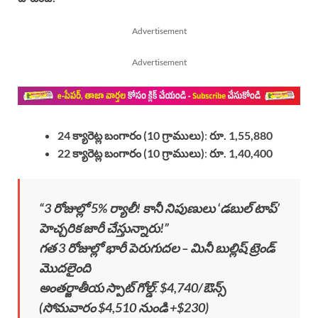
Advertisement
Advertisement
24 క్యారెట్ల బంగారం (10 గ్రాములు)
:
రూ. 1,55,880
22 క్యారెట్ల బంగారం (10 గ్రాములు)
:
రూ. 1,40,400
“3 రోజుల్లో 5% ర్యాలీ! కానీ నిపుణులు ‘డబుల్ టాప్’
హెచ్చరిక జారీ చేస్తున్నారు!”
గత 3 రోజుల్లో భారీ పెరుగుదల – మినీ బుల్లిష్ ట్రెండ్
మొదలైంది
అంతర్జాతీయ స్పాట్ గోల్డ్
:
$4,740/ఔన్స్
(సోమవారం $4,510 నుండి +$230)