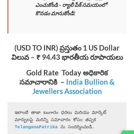
ఎంచుకోండి – ర్యాలీ పీక్ సమయంలో
కొనడం మానుకోండి!
(USD TO INR) ప్రస్తుతం 1 US Dollar
విలువ – ₹ 94.43 భారతీయ రూపాయలు
Gold Rate Today
అధికారిక
సమాచారానికి
–
India Bullion &
Jewellers Association
ఇలాంటి తాజా బంగారం ధరలు మరియు మార్కెట్ 
మార్పులపై మరిన్ని సమాచారం కోసం తప్పక 
 ను సందర్శించండి.