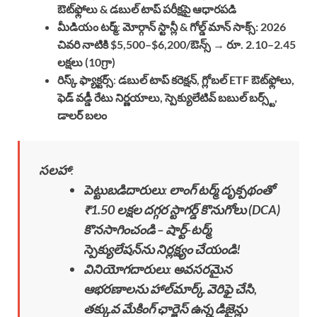
ఔట్‌ఫ్లోలు & డబుల్ టాప్ పరీక్షపై ఆధారపడి
మీడియం టర్మ్
:
మోర్గాన్ స్టాన్లీ & గోల్డ్ మాన్ సాక్స్: 2026
చివరి నాటికి $5,500–$6,200/ఔన్స్ → రూ. 2.10–2.45
లక్షలు (10గ్రా)
రిస్క్ ఫ్యాక్టర్స్
:
డబుల్ టాప్ కరెక్షన్, గ్లోబల్ ETF ఔట్‌ఫ్లోలు,
ఫెడ్ వడ్డీ రేటు నిర్ణయాలు, స్పెక్యులేటివ్ బబుల్ బర్స్ట్,
డాలర్ బలం
సలహా
:
పెట్టుబడిదారులు
:
లాంగ్ టర్మ్ దృక్పథంతో
₹1.50 లక్షల దగ్గర స్టాగర్డ్ కొనుగోలు (DCA)
కొనసాగించండి – షార్ట్-టర్మ్
స్పెక్యులేషన్‌ను నిర్లక్ష్యం చేయండి!
వినియోగదారులు
:
అవసరమైన
ఆభరణాలను హాల్‌మార్క్ వెరిఫై చేసి,
తక్కువ మేకింగ్ ఛార్జెస్ ఉన్న డిజైన్లు