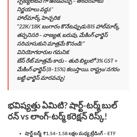
స్పెక్యులేటివ్ గా ఉండవచ్చు – తొందరపాటు
నిర్ణయాలు వద్దు!
“
హాల్‌మార్క్ హెచ్చరిక
:
“22K/18K బంగారం కొనేటప్పుడు BIS హాల్‌మార్క్
తప్పనిసరి – నాణ్యత, బరువు, మేకింగ్ ఛార్జెస్
సరిచూసుకుని మాత్రమే కొనండి!”
వినియోగదారుల గమనిక
:
బేస్ రేట్ మాత్రమే కాదు – తుది బిల్లులో 3% GST +
మేకింగ్ ఛార్జెస్ (8–15%) కలుస్తాయి. రాష్ట్రం/నగరం
బట్టి ఛార్జెస్ మారవచ్చు!
భవిష్యత్తు ఏమిటి? షార్ట్-టర్మ్ బుల్
రన్ vs లాంగ్-టర్మ్ కరెక్షన్ రిస్క్!
షార్ట్ టర్మ్
:
₹1.54–1.58 లక్షల మధ్య ట్రేడింగ్ – ETF