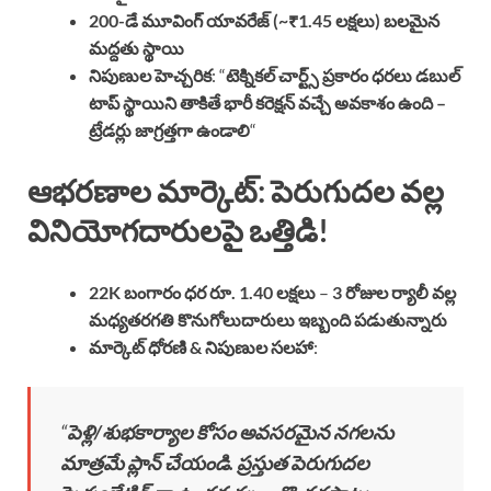
200-డే మూవింగ్ యావరేజ్ (~₹1.45 లక్షలు) బలమైన
మద్దతు స్థాయి
నిపుణుల హెచ్చరిక
: “
టెక్నికల్ చార్ట్స్ ప్రకారం ధరలు డబుల్
టాప్ స్థాయిని తాకితే భారీ కరెక్షన్ వచ్చే అవకాశం ఉంది –
ట్రేడర్లు జాగ్రత్తగా ఉండాలి
“
ఆభరణాల మార్కెట్: పెరుగుదల వల్ల
వినియోగదారులపై ఒత్తిడి!
22K బంగారం ధర రూ. 1.40 లక్షలు
–
3 రోజుల ర్యాలీ వల్ల
మధ్యతరగతి కొనుగోలుదారులు ఇబ్బంది పడుతున్నారు
మార్కెట్ ధోరణి & నిపుణుల సలహా
:
“
పెళ్లి/శుభకార్యాల కోసం అవసరమైన నగలను
మాత్రమే ప్లాన్ చేయండి. ప్రస్తుత పెరుగుదల