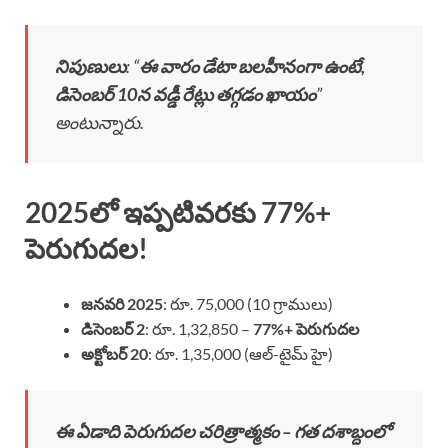
నిపుణులు
: “
ఈ వారం డేటా బలహీనంగా ఉంటే,
డిసెంబర్ 10న వడ్డీ రేట్లు తగ్గడం ఖాయం
”
అంటున్నారు.
2025లో ఇప్పటివరకు 77%+
పెరుగుదల!
జనవరి 2025
: రూ. 75,000 (10 గ్రాములు)
డిసెంబర్ 2
: రూ. 1,32,850 –
77%+ పెరుగుదల
అక్టోబర్ 20
: రూ. 1,35,000 (ఆల్-టైమ్ హై)
ఈ ఏడాది పెరుగుదల చరిత్రాత్మకం – గత దశాబ్దంలో