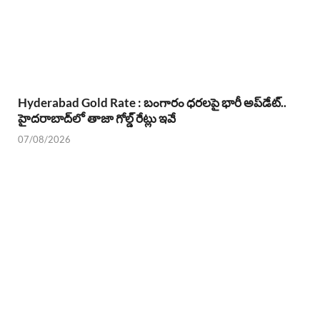
Hyderabad Gold Rate : బంగారం ధరలపై భారీ అప్‌డేట్..
హైదరాబాద్‌లో తాజా గోల్డ్ రేట్లు ఇవే
07/08/2026