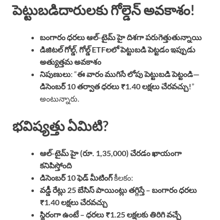
పెట్టుబడిదారులకు గోల్డెన్ అవకాశం!
బంగారం ధరలు ఆల్-టైమ్ హై దిశగా పరుగెత్తుతున్నాయి
డిజిటల్ గోల్డ్, గోల్డ్ ETFలలో పెట్టుబడి పెట్టడం ఇప్పుడు
అత్యుత్తమ అవకాశం
నిపుణులు
: “
ఈ వారం ముగిసే లోపు పెట్టుబడి పెట్టండి—
డిసెంబర్ 10 తర్వాత ధరలు ₹1.40 లక్షలు చేరవచ్చు!
”
అంటున్నారు.
భవిష్యత్తు ఏమిటి?
ఆల్-టైమ్ హై (రూ. 1,35,000) చేరడం ఖాయంగా
కనిపిస్తోంది
డిసెంబర్ 10 ఫెడ్ మీటింగ్
కీలకం:
వడ్డీ రేట్లు 25 బేసిస్ పాయింట్లు తగ్గిస్తే – బంగారం ధరలు
₹1.40 లక్షలు చేరవచ్చు
స్థిరంగా ఉంటే – ధరలు ₹1.25 లక్షలకు తిరిగి వచ్చే