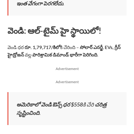
ఇంత వేగంగా పెరగలేదు
.
వెండి: ఆల్-టైమ్ హై స్థాయిలో!
వెండి ధర
రూ. 1,79,717/కిలో
కి చేరింది –
సోలార్ ఎనర్జీ, EVs, గ్రీన్
హైడ్రోజన్
వల్ల
పారిశ్రామిక డిమాండ్ భారీగా పెరిగింది
.
Advertisement
Advertisement
అమెరికాలో వెండి ఔన్స్ ధర $558
కి చేరి
చరిత్ర
సృష్టించింది
.