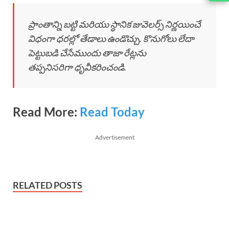
ప్రాంతాన్ని బట్టి మరియు స్థానిక జువెలర్స్ నిర్ణయించే
విధంగా ధరల్లో తేడాలు ఉండొచ్చు. కొనుగోలు లేదా
పెట్టుబడి చేసేముందు తాజా రేట్లను
తప్పనిసరిగా ధృవీకరించండి.
Read More:
Read Today
Advertisement
RELATED POSTS