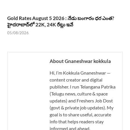
Gold Rates August 5 2026 : నేడు బంగారం ధర ఎంత?
హైదరాబాద్‌లో 22K, 24K రేట్లు ఇవే
05/08/2026
About Gnaneshwar kokkula
Hi, I’m Kokkula Gnaneshwar —
content creator and digital
publisher. I run Telangana Patrika
(Telugu news, culture & space
updates) and Freshers Job Dost
(govt & private job updates). My
goal is to share useful, accurate
info that helps readers stay
informed and ahead.