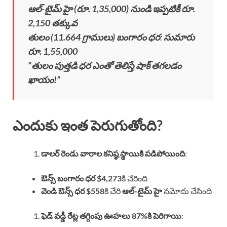
ఆల్-టైమ్ హై (రూ. 1,35,000) నుండి ఇప్పటికీ రూ.
2,150 తక్కువ
తులం (11.664 గ్రాములు) బంగారం ధర
:
సుమారు
రూ. 1,55,000
“తులం పుత్తడి ధర ఎంతో తెలిస్తే షాక్ తగలడం
ఖాయం!”
ఎందుకు ఇంత పెరుగుతోంది?
డాలర్ రెండు వారాల కనిష్ఠ స్థాయికి పడిపోయింది
:
ఔన్స్ బంగారం ధర $4,273
కి చేరింది
వెండి ఔన్స్ ధర $558
కి చేరి
ఆల్-టైమ్ హై
నమోదు చేసింది
ఫెడ్ వడ్డీ రేట్ల తగ్గింపు ఊహలు 87%కి పెరిగాయి
: