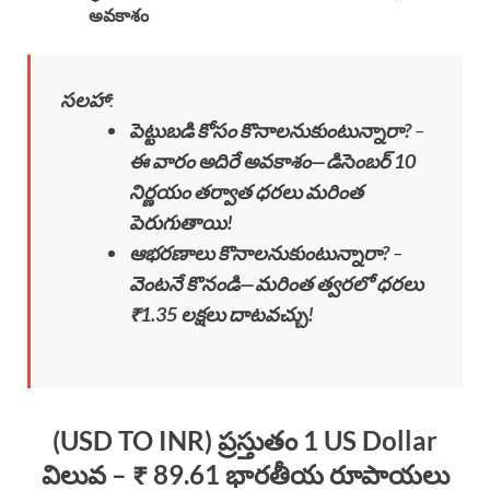
అవకాశం
సలహా
:
పెట్టుబడి కోసం కొనాలనుకుంటున్నారా?
–
ఈ వారం అదిరే అవకాశం—డిసెంబర్ 10
నిర్ణయం తర్వాత ధరలు మరింత
పెరుగుతాయి!
ఆభరణాలు కొనాలనుకుంటున్నారా?
–
వెంటనే కొనండి—మరింత త్వరలో ధరలు
₹1.35 లక్షలు దాటవచ్చు!
(USD TO INR) ప్రస్తుతం 1 US Dollar
విలువ – ₹ 89.61 భారతీయ రూపాయలు