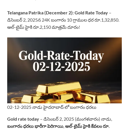
Telangana Patrika (December 2):
Gold Rate Today
–
డిసెంబర్ 2, 2025న 24K బంగారం 10 గ్రాముల ధర రూ.1,32,850.
ఆల్-టైమ్ హైకి రూ.2,150 మాత్రమే దూరం!
02-12-2025 నాడు హైదరాబాద్ లో బంగారం ధరలు
Gold rate today
– డిసెంబర్ 2, 2025 (మంగళవారం) నాడు,
బంగారం ధరలు భారీగా పెరిగాయి
,
ఆల్-టైమ్ హైకి కేవలం రూ.