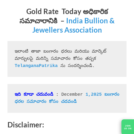
Gold Rate Today
అధికారిక
సమాచారానికి
–
India Bullion &
Jewellers Association
ఇలాంటి తాజా బంగారం ధరలు మరియు మార్కెట్ 
మార్పులపై మరిన్ని సమాచారం కోసం తప్పక 
 ను సందర్శించండి.
ఇది కూడా చదువండి
 : 
December 
1,2025 బంగారం 
ధరల సమాచారం కోసం చదవండి
Disclaimer: