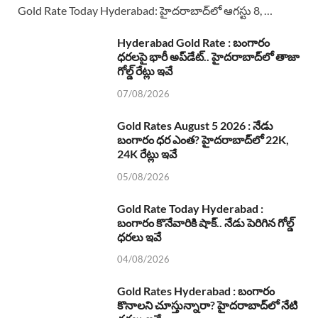
Gold Rate Today Hyderabad: హైదరాబాద్‌లో ఆగస్టు 8, …
Hyderabad Gold Rate : బంగారం
ధరలపై భారీ అప్‌డేట్.. హైదరాబాద్‌లో తాజా
గోల్డ్ రేట్లు ఇవే
07/08/2026
Gold Rates August 5 2026 : నేడు
బంగారం ధర ఎంత? హైదరాబాద్‌లో 22K,
24K రేట్లు ఇవే
05/08/2026
Gold Rate Today Hyderabad :
బంగారం కొనేవారికి షాక్.. నేడు పెరిగిన గోల్డ్
ధరలు ఇవే
04/08/2026
Gold Rates Hyderabad : బంగారం
కొనాలని చూస్తున్నారా? హైదరాబాద్‌లో నేటి