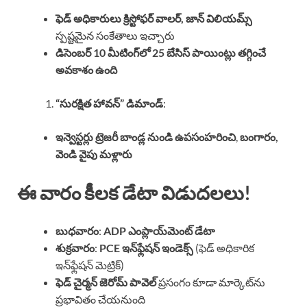
ఫెడ్ అధికారులు క్రిస్టోఫర్ వాలర్, జాన్ విలియమ్స్
స్పష్టమైన సంకేతాలు ఇచ్చారు
డిసెంబర్ 10 మీటింగ్‌లో 25 బేసిస్ పాయింట్లు తగ్గించే
అవకాశం ఉంది
“సురక్షిత హావన్” డిమాండ్
:
ఇన్వెస్టర్లు ట్రెజరీ బాండ్ల నుండి ఉపసంహరించి
,
బంగారం,
వెండి వైపు మళ్లారు
ఈ వారం కీలక డేటా విడుదలలు!
బుధవారం
:
ADP ఎంప్లాయ్‌మెంట్ డేటా
శుక్రవారం
:
PCE ఇన్‌ఫ్లేషన్ ఇండెక్స్
(ఫెడ్ అధికారిక
ఇన్‌ఫ్లేషన్ మెట్రిక్)
ఫెడ్ చైర్మన్ జెరోమ్ పావెల్
ప్రసంగం కూడా మార్కెట్‌ను
ప్రభావితం చేయనుంది