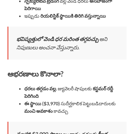
స్పెక్యులేటివ్ ట్రేడింగ్
వల్ల వెండి ధరలు
అసహజంగా
పెరిగాయి
ఇప్పుడు
రియలిస్టిక్ స్థాయికి తిరిగి వస్తున్నాయి
భవిష్యత్తులో వెండి ధర మరింత తగ్గవచ్చు
అని
నిపుణులు అంచనా వేస్తున్నారు.
ఆభరణాలు కొనాలా?
ధరలు తగ్గడం వల్ల
, జ్యువెలరీ షాపులకు
కస్టమర్ రద్దీ
పెరిగింది
ఈ స్థాయి ($3,970)
సుదీర్ఘకాలిక పెట్టుబడిదారులకు
మంచి అవకాశం
కావచ్చు