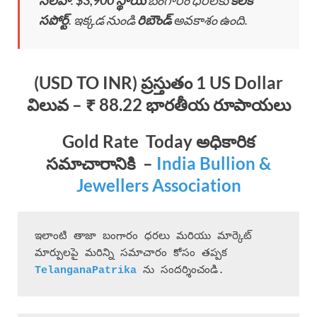
సలహా
:
$3,900 స్థాయి
బంగారం ధరలకు
కీలక
సపోర్ట్
. ఇక్కడ నుండి
రిబౌండ్
అవకాశం ఉంది.
(USD TO INR) ప్రస్తుతం 1 US Dollar
విలువ – ₹ 88.22 భారతీయ రూపాయలు
Gold Rate Today
అధికారిక
సమాచారానికి
–
India Bullion &
Jewellers Association
ఇలాంటి తాజా బంగారం ధరలు మరియు మార్కెట్ 
మార్పులపై మరిన్ని సమాచారం కోసం తప్పక 
 ను సందర్శించండి.