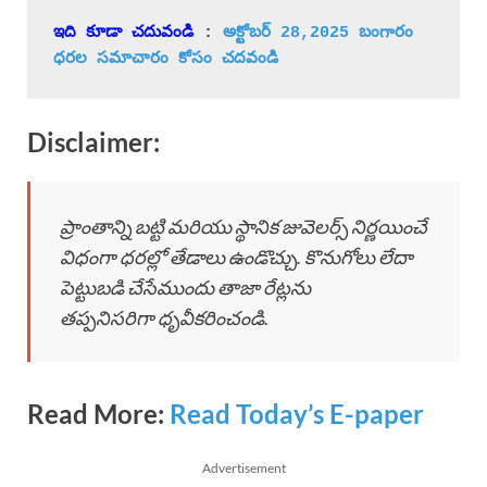
ఇది కూడా చదువండి
 : 
అక్టోబర్ 28,2025 బంగారం 
ధరల సమాచారం కోసం చదవండి
Disclaimer:
ప్రాంతాన్ని బట్టి మరియు స్థానిక జువెలర్స్ నిర్ణయించే
విధంగా ధరల్లో తేడాలు ఉండొచ్చు. కొనుగోలు లేదా
పెట్టుబడి చేసేముందు తాజా రేట్లను
తప్పనిసరిగా ధృవీకరించండి.
Read More:
Read Today’s E-paper
Advertisement