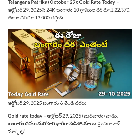
Telangana Patrika (October 29):
Gold Rate Today
–
అక్టోబర్ 29, 2025న 24K బంగారం 10 గ్రాముల ధర రూ.1,22,370.
తులం ధర రూ.13,000 తగ్గింది!
అక్టోబర్ 29, 2025 బంగారం & వెండి ధరలు
Gold rate today
– అక్టోబర్ 29, 2025 (బుధవారం) నాడు,
బంగారం ధరలు మరోసారి భారీగా పడిపోయాయి
. హైదరాబాద్
మార్కెట్లో: