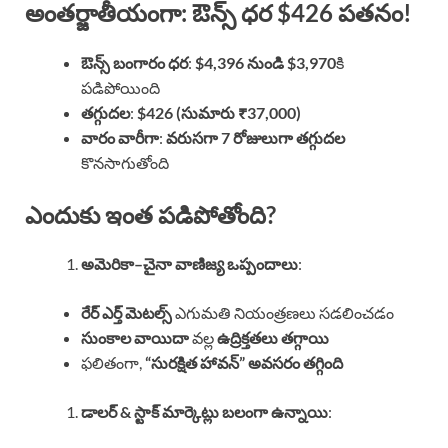
అంతర్జాతీయంగా: ఔన్స్ ధర $426 పతనం!
ఔన్స్ బంగారం ధర
:
$4,396 నుండి $3,970
కి
పడిపోయింది
తగ్గుదల
:
$426 (సుమారు ₹37,000)
వారం వారీగా
:
వరుసగా 7 రోజులుగా తగ్గుదల
కొనసాగుతోంది
ఎందుకు ఇంత పడిపోతోంది?
అమెరికా–చైనా వాణిజ్య ఒప్పందాలు
:
రేర్ ఎర్త్ మెటల్స్
ఎగుమతి నియంత్రణలు సడలించడం
సుంకాల వాయిదా
వల్ల
ఉద్రిక్తతలు తగ్గాయి
ఫలితంగా,
“సురక్షిత హావన్” అవసరం తగ్గింది
డాలర్ & స్టాక్ మార్కెట్లు బలంగా ఉన్నాయి
: