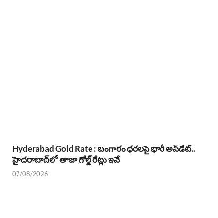
Hyderabad Gold Rate : బంగారం ధరలపై భారీ అప్‌డేట్..
హైదరాబాద్‌లో తాజా గోల్డ్ రేట్లు ఇవే
07/08/2026