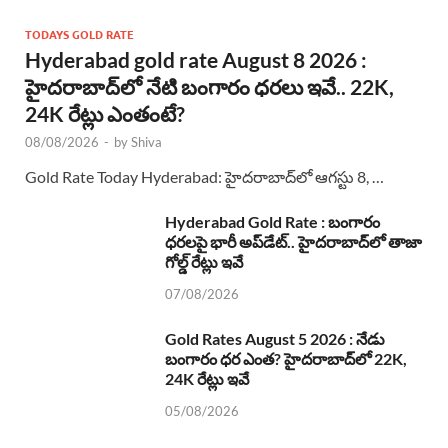
TODAYS GOLD RATE
Hyderabad gold rate August 8 2026 :
హైదరాబాద్‌లో నేటి బంగారం ధరలు ఇవే.. 22K,
24K రేట్లు ఎంతంటే?
08/08/2026
-
by
Shiva
Gold Rate Today Hyderabad: హైదరాబాద్‌లో ఆగస్టు 8, …
Hyderabad Gold Rate : బంగారం
ధరలపై భారీ అప్‌డేట్.. హైదరాబాద్‌లో తాజా
గోల్డ్ రేట్లు ఇవే
07/08/2026
Gold Rates August 5 2026 : నేడు
బంగారం ధర ఎంత? హైదరాబాద్‌లో 22K,
24K రేట్లు ఇవే
05/08/2026