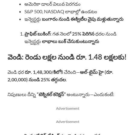
అమెరికా డాలర్ విలువ పెరగడం
S&P 500, NASDAQ లాభాల్లో ఉండటం
ఇన్వెస్టర్లు
బంగారం నుండి ఈక్విటీల వైపు మళ్లుతున్నారు
ప్రాఫిట్ బుకింగ్
: గత నెలలో
25% పెరిగిన
ధరల నుండి
ఇన్వెస్టర్లు
లాభాలు బుక్ చేసుకుంటున్నారు
వెండి: రెండు లక్షల నుండి రూ. 1.48 లక్షలకు!
వెండి ధర
రూ. 1,48,300/కిలో
కి చేరింది—
ఆల్-టైమ్ హై (రూ.
2,00,000) నుండి 25% తగ్గుదల
.
నిపుణులు దీన్ని
“టెక్నికల్ కరెక్షన్”
అంటున్నారు—ఎందుకంటే:
Advertisement
Advertisement