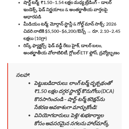
షార్ట్ టర్మ్
:
₹1.50–1.54 లక్షల మధ్య ట్రేడింగ్ – డాలర్
ఇండెక్స్, ఫెడ్ నిర్ణయాలు & అంతర్జాతీయ వార్తలపై
ఆధారపడి
మీడియం టర్మ్
:
మోర్గాన్ స్టాన్లీ & గోల్డ్ మాన్ సాక్స్: 2026
చివరి నాటికి $5,500–$6,200/ఔన్స్ → రూ. 2.10–2.45
లక్షలు (10గ్రా)
రిస్క్ ఫ్యాక్టర్స్
:
ఫెడ్ వడ్డీ రేటు హైక్, డాలర్ బలం,
అంతర్జాతీయ వోలాటిలిటీ, గ్లోబల్ ETF ఫ్లోస్, ద్రవ్యోల్బణం
సలహా
:
పెట్టుబడిదారులు
:
లాంగ్ టర్మ్ దృక్పథంతో
₹1.50 లక్షల దగ్గర స్టాగర్డ్ కొనుగోలు (DCA)
కొనసాగించండి – షార్ట్-టర్మ్ కరెక్షన్‌ను
సేకరణ అవకాశంగా మార్చుకోండి!
వినియోగదారులు
:
పెళ్లి/శుభకార్యాల
కోసం అవసరమైన నగలను హాల్‌మార్క్