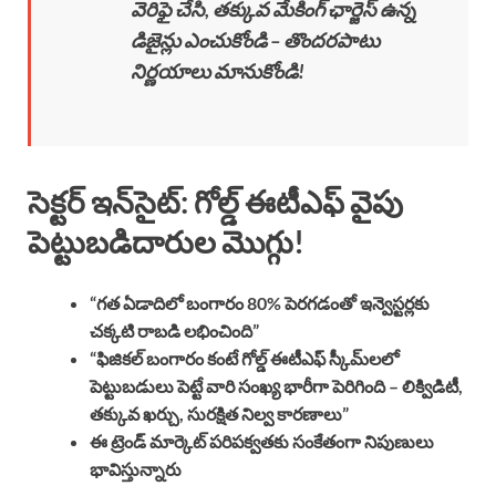
వెరిఫై చేసి, తక్కువ మేకింగ్ ఛార్జెస్ ఉన్న
డిజైన్లు ఎంచుకోండి – తొందరపాటు
నిర్ణయాలు మానుకోండి!
సెక్టర్ ఇన్‌సైట్: గోల్డ్ ఈటీఎఫ్ వైపు
పెట్టుబడిదారుల మొగ్గు!
“గత ఏడాదిలో బంగారం 80% పెరగడంతో ఇన్వెస్టర్లకు
చక్కటి రాబడి లభించింది”
“ఫిజికల్ బంగారం కంటే గోల్డ్ ఈటీఎఫ్ స్కీమ్‌లలో
పెట్టుబడులు పెట్టే వారి సంఖ్య భారీగా పెరిగింది – లిక్విడిటీ,
తక్కువ ఖర్చు, సురక్షిత నిల్వ కారణాలు”
ఈ ట్రెండ్ మార్కెట్ పరిపక్వతకు సంకేతంగా నిపుణులు
భావిస్తున్నారు