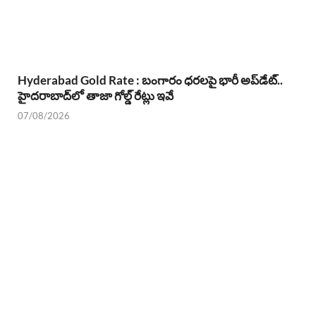
Hyderabad Gold Rate : బంగారం ధరలపై భారీ అప్‌డేట్..
హైదరాబాద్‌లో తాజా గోల్డ్ రేట్లు ఇవే
07/08/2026