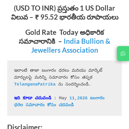
(USD TO INR) ప్రస్తుతం 1 US Dollar
విలువ – ₹ 95.52 భారతీయ రూపాయలు
Gold Rate Today
అధికారిక
సమాచారానికి
–
India Bullion &
Jewellers Association
ఇలాంటి తాజా బంగారం ధరలు మరియు మార్కెట్ 
మార్పులపై మరిన్ని సమాచారం కోసం తప్పక 
 ను సందర్శించండి.
ఇది కూడా చదువండి
 : 
May 
11,2026 బంగారం 
ధరల 
సమాచారం 
కోసం చదవండి
Disclaimer: