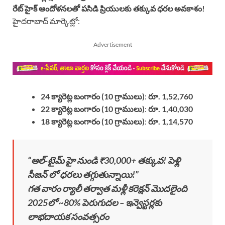
రేట్ హైక్ ఆందోళనలతో పసిడి ప్రియులకు తక్కువ ధరల అవకాశం!
హైదరాబాద్ మార్కెట్లో:
Advertisement
24 క్యారెట్ల బంగారం (10 గ్రాములు)
:
రూ. 1,52,760
22 క్యారెట్ల బంగారం (10 గ్రాములు)
:
రూ. 1,40,030
18 క్యారెట్ల బంగారం (10 గ్రాములు)
:
రూ. 1,14,570
“ఆల్-టైమ్ హై నుండి ₹30,000+ తక్కువ! పెళ్లి
సీజన్ లో ధరలు తగ్గుతున్నాయి!”
గత వారం ర్యాలీ తర్వాత మళ్లీ కరెక్షన్ మొదలైంది
2025లో ~80% పెరుగుదల – ఇన్వెస్టర్లకు
లాభదాయక సంవత్సరం