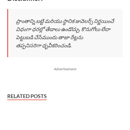
ప్రాంతాన్ని బట్టి మరియు స్థానిక జువెలర్స్ నిర్ణయించే
విధంగా ధరల్లో తేడాలు ఉండొచ్చు. కొనుగోలు లేదా
పెట్టుబడి చేసేముందు తాజా రేట్లను
తప్పనిసరిగా ధృవీకరించండి.
Advertisement
RELATED POSTS