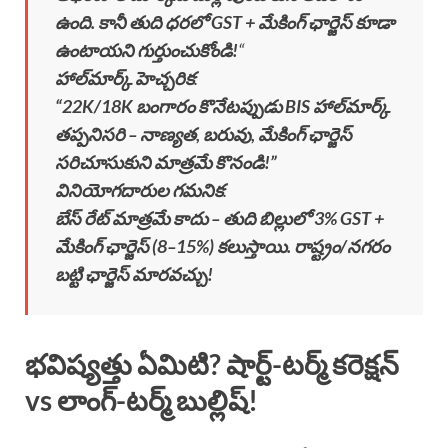
ఉంది. కానీ తుది ధరలో GST + మేకింగ్ ఛార్జెస్ కూడా
ఉంటాయని గుర్తుంచుకోండి!
“
హాల్‌మార్క్ హెచ్చరిక
:
“22K/18K బంగారం కొనేటప్పుడు BIS హాల్‌మార్క్
తప్పనిసరి – నాణ్యత, బరువు, మేకింగ్ ఛార్జెస్
సరిచూసుకుని మాత్రమే కొనండి!”
వినియోగదారుల గమనిక
:
బేస్ రేట్ మాత్రమే కాదు – తుది బిల్లులో 3% GST +
మేకింగ్ ఛార్జెస్ (8–15%) కలుస్తాయి. రాష్ట్రం/నగరం
బట్టి ఛార్జెస్ మారవచ్చు!
భవిష్యత్తు ఏమిటి? షార్ట్-టర్మ్ కరెక్షన్
vs లాంగ్-టర్మ్ బుల్లిష్!