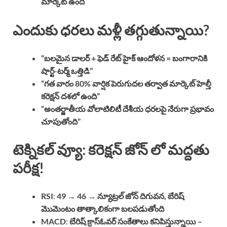
మార్కెట్ ఉంది
ఎందుకు ధరలు మళ్లీ తగ్గుతున్నాయి?
“బలమైన డాలర్ + ఫెడ్ రేట్ హైక్ ఆందోళన = బంగారానికి
షార్ట్-టర్మ్ ఒత్తిడి”
“గత వారం 80% వార్షిక పెరుగుదల తర్వాత మార్కెట్ హెల్తీ
కరెక్షన్ దశలో ఉంది”
“అంతర్జాతీయ వోలాటిలిటీ దేశీయ ధరలపై నేరుగా ప్రభావం
చూపుతోంది”
టెక్నికల్ వ్యూ: కరెక్షన్ జోన్ లో మద్దతు
పరీక్ష!
RSI
:
49 → 46
→
న్యూట్రల్ జోన్ దిగువన, బేరిష్
మొమెంటం తాత్కాలికంగా బలపడుతోంది
MACD
:
బేరిష్ క్రాస్ఓవర్ సంకేతాలు కనిపిస్తున్నాయి –