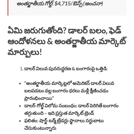
అంతర్జాతీయ గోల్డ్
:
$4,715/ఔన్స్ (అంచనా)
ఏమి జరుగుతోంది? డాలర్ బలం, ఫెడ్
ఆందోళనలు & అంతర్జాతీయ మార్కెట్
మార్పులు!
డాలర్ విలువ పునరుద్ధరణ & బంగారంపై ఒత్తిడి
:
“అంతర్జాతీయ మార్కెట్లలో అమెరికన్ డాలర్ విలువ
బలపడటం వల్ల బంగారం ధరలు మళ్లీ క్షీణించడం
ప్రారంభించాయి”
డాలర్-గోల్డ్ విలోమ సంబంధం: డాలర్ పెరిగితే బంగారం
తగ్గుతుంది – ఇది ప్రస్తుత మార్కెట్ ట్రెండ్
ఫలితం: షార్ట్-టర్మ్ ట్రేడర్లు స్థానాలు సర్దుబాటు
చేసుకుంటున్నారు