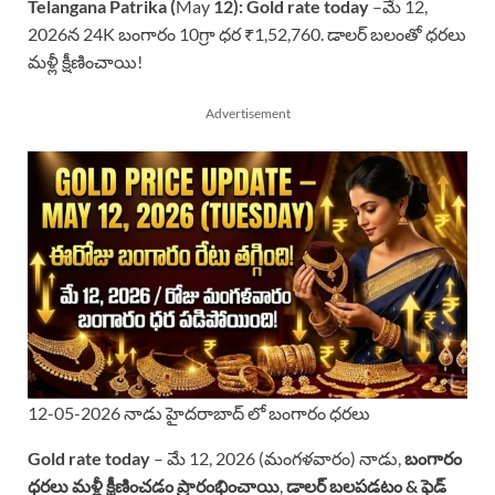
Telangana Patrika (
May
12):
Gold rate today
–మే 12,
2026న 24K బంగారం 10గ్రా ధర ₹1,52,760. డాలర్ బలంతో ధరలు
మళ్లీ క్షీణించాయి!
Advertisement
12-05-2026 నాడు హైదరాబాద్ లో బంగారం ధరలు
Gold rate today
– మే 12, 2026 (మంగళవారం) నాడు,
బంగారం
ధరలు మళ్లీ క్షీణించడం ప్రారంభించాయి
,
డాలర్ బలపడటం & ఫెడ్