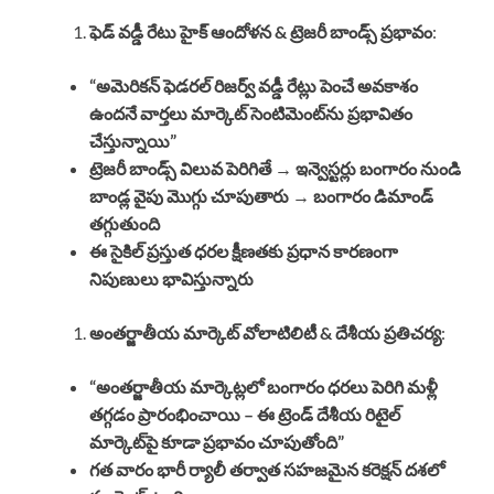
ఫెడ్ వడ్డీ రేటు హైక్ ఆందోళన & ట్రెజరీ బాండ్స్ ప్రభావం
:
“అమెరికన్ ఫెడరల్ రిజర్వ్ వడ్డీ రేట్లు పెంచే అవకాశం
ఉందనే వార్తలు మార్కెట్ సెంటిమెంట్‌ను ప్రభావితం
చేస్తున్నాయి”
ట్రెజరీ బాండ్స్ విలువ పెరిగితే → ఇన్వెస్టర్లు బంగారం నుండి
బాండ్ల వైపు మొగ్గు చూపుతారు → బంగారం డిమాండ్
తగ్గుతుంది
ఈ సైకిల్ ప్రస్తుత ధరల క్షీణతకు ప్రధాన కారణంగా
నిపుణులు భావిస్తున్నారు
అంతర్జాతీయ మార్కెట్ వోలాటిలిటీ & దేశీయ ప్రతిచర్య
:
“అంతర్జాతీయ మార్కెట్లలో బంగారం ధరలు పెరిగి మళ్లీ
తగ్గడం ప్రారంభించాయి – ఈ ట్రెండ్ దేశీయ రిటైల్
మార్కెట్‌పై కూడా ప్రభావం చూపుతోంది”
గత వారం భారీ ర్యాలీ తర్వాత సహజమైన కరెక్షన్ దశలో