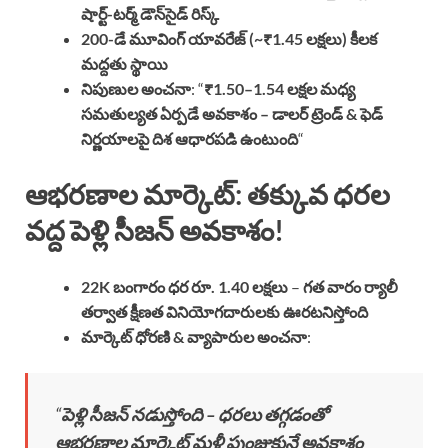
షార్ట్-టర్మ్ డౌన్‌సైడ్ రిస్క్
200-డే మూవింగ్ యావరేజ్ (~₹1.45 లక్షలు) కీలక
మద్దతు స్థాయి
నిపుణుల అంచనా
: “
₹1.50–1.54 లక్షల మధ్య
సమతుల్యత ఏర్పడే అవకాశం – డాలర్ ట్రెండ్ & ఫెడ్
నిర్ణయాలపై దిశ ఆధారపడి ఉంటుంది
“
ఆభరణాల మార్కెట్: తక్కువ ధరల
వద్ద పెళ్లి సీజన్ అవకాశం!
22K బంగారం ధర రూ. 1.40 లక్షలు
–
గత వారం ర్యాలీ
తర్వాత క్షీణత వినియోగదారులకు ఊరటనిస్తోంది
మార్కెట్ ధోరణి & వ్యాపారుల అంచనా
:
“
పెళ్లి సీజన్ నడుస్తోంది – ధరలు తగ్గడంతో
ఆభరణాల మార్కెట్ మళ్లీ పుంజుకునే అవకాశం