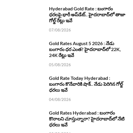
Hyderabad Gold Rate : బంగారం
ధరలపై భారీ అప్‌డేట్.. హైదరాబాద్‌లో తాజా
గోల్డ్ రేట్లు ఇవే
07/08/2026
Gold Rates August 5 2026 : నేడు
బంగారం ధర ఎంత? హైదరాబాద్‌లో 22K,
24K రేట్లు ఇవే
05/08/2026
Gold Rate Today Hyderabad :
బంగారం కొనేవారికి షాక్.. నేడు పెరిగిన గోల్డ్
ధరలు ఇవే
04/08/2026
Gold Rates Hyderabad : బంగారం
కొనాలని చూస్తున్నారా? హైదరాబాద్‌లో నేటి
ధరలు ఇవే