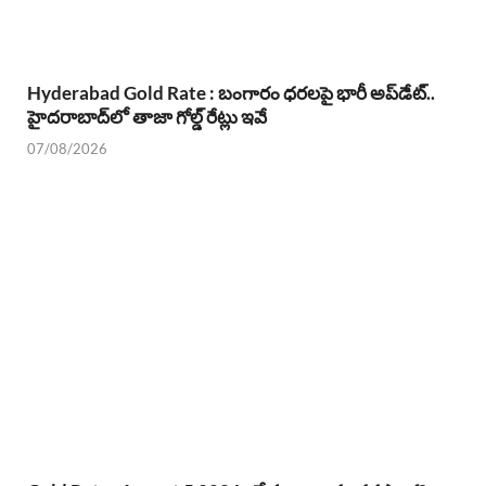
Hyderabad Gold Rate : బంగారం ధరలపై భారీ అప్‌డేట్..
హైదరాబాద్‌లో తాజా గోల్డ్ రేట్లు ఇవే
07/08/2026