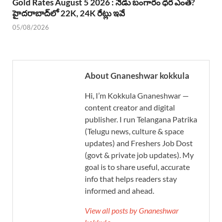
Gold Rates August 5 2026 : నేడు బంగారం ధర ఎంత?
హైదరాబాద్‌లో 22K, 24K రేట్లు ఇవే
05/08/2026
About Gnaneshwar kokkula
Hi, I’m Kokkula Gnaneshwar —
content creator and digital
publisher. I run Telangana Patrika
(Telugu news, culture & space
updates) and Freshers Job Dost
(govt & private job updates). My
goal is to share useful, accurate
info that helps readers stay
informed and ahead.
View all posts by Gnaneshwar