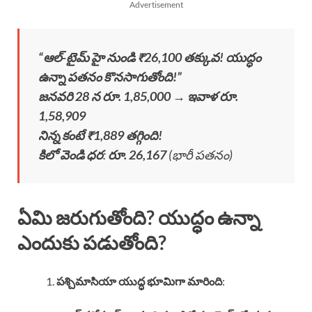
Advertisement
“ఆల్-టైమ్ హై నుండి ₹26,100 తక్కువ! యుద్ధం
ఉన్నా పతనం కొనసాగుతోంది!”
జనవరి 28 న రూ. 1,85,000 → ఇవాళ రూ.
1,58,909
నిన్న కంటే ₹1,889 తగ్గింది!
కిలో వెండి ధర
:
రూ. 26,167
(భారీ పతనం)
ఏమి జరుగుతోంది? యుద్ధం ఉన్నా
ఎందుకు పడుతోంది?
పశ్చిమాసియా యుద్ధ భూమిగా మారింది
: