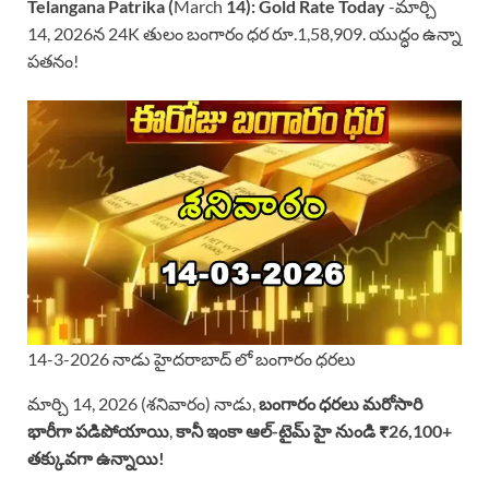
Telangana Patrika (
March
14):
Gold Rate Today
-మార్చి
14, 2026న 24K తులం బంగారం ధర రూ.1,58,909. యుద్ధం ఉన్నా
పతనం!
14-3-2026 నాడు హైదరాబాద్ లో బంగారం ధరలు
మార్చి 14, 2026 (శనివారం) నాడు,
బంగారం ధరలు మరోసారి
భారీగా పడిపోయాయి
,
కానీ ఇంకా ఆల్-టైమ్ హై నుండి ₹26,100+
తక్కువగా ఉన్నాయి!