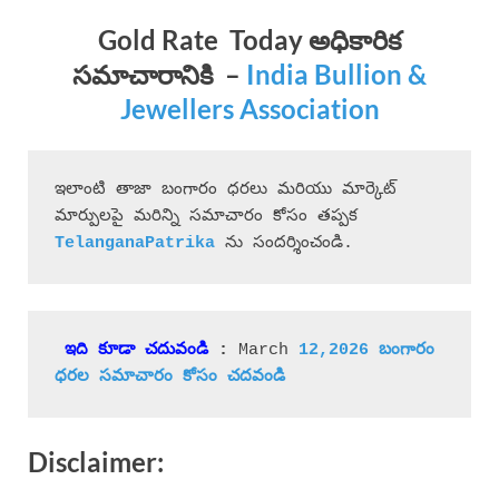
Gold Rate Today
అధికారిక
సమాచారానికి
–
India Bullion &
Jewellers Association
ఇలాంటి తాజా బంగారం ధరలు మరియు మార్కెట్ 
మార్పులపై మరిన్ని సమాచారం కోసం తప్పక 
 ను సందర్శించండి.
ఇది కూడా చదువండి
 : 
March 
12,2026 బంగారం 
ధరల సమాచారం కోసం చదవండి
Disclaimer: