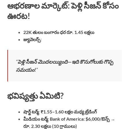
ఆభరణాల మార్కెట్: పెళ్లి సీజన్ కోసం
ఊరట!
22K తులం బంగారం ధర రూ. 1.45 లక్షలు
జ్యువెలర్స్
:
“
పెళ్లి సీజన్ మొదలయ్యింది—ఇది కొనుగోలుకు గొప్ప
సమయం!
”
భవిష్యత్తు ఏమిటి?
షార్ట్ టర్మ్
:
₹1.55–1.60 లక్షల మధ్య ట్రేడింగ్
మీడియం టర్మ్
:
Bank of America: $6,000/ఔన్స్ →
రూ. 2.30 లక్షలు (10 గ్రాములు)