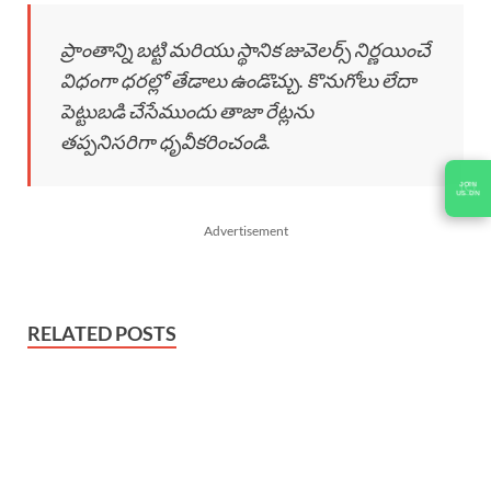
ప్రాంతాన్ని బట్టి మరియు స్థానిక జువెలర్స్ నిర్ణయించే
విధంగా ధరల్లో తేడాలు ఉండొచ్చు. కొనుగోలు లేదా
పెట్టుబడి చేసేముందు తాజా రేట్లను
తప్పనిసరిగా ధృవీకరించండి.
Advertisement
RELATED POSTS