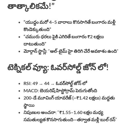
తాత్కాలికమే!”
“యుద్ధం మరో 4–5 వారాలు కొనసాగితే బంగారం మళ్లీ
కొండెక్కుతుంది”
“చమురు ధరలు పైకి ఎగిరితే బంగారం ₹2 లక్షలు
దాటుతుంది”
మోర్గాన్ స్టాన్లీ
: “
ఆల్-టైమ్ హై తిరిగి చేరే అవకాశం ఉంది
”
టెక్నికల్ వ్యూ: ఓవర్‌సోల్డ్ జోన్ లో!
RSI
:
49 → 44
→
ఓవర్‌సోల్డ్ జోన్ లో
MACD
:
బెయరిష్ హిస్టోగ్రామ్ పెరుగుతోంది
200-డే మూవింగ్ యావరేజ్ (~₹1.42 లక్షలు) మద్దతు
స్థాయి
నిపుణుల అంచనా
: “
₹1.55–1.60 లక్షల మధ్య
సమతుల్యత కొనసాగుతుంది—తర్వాత మళ్లీ బుల్ రన్
”