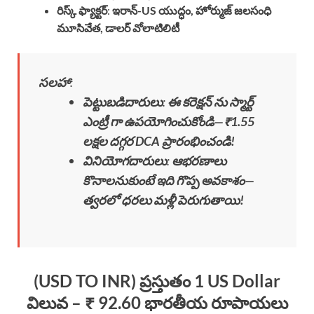
రిస్క్ ఫ్యాక్టర్
:
ఇరాన్-US యుద్ధం, హోర్ముజ్ జలసంధి
మూసివేత, డాలర్ వోలాటిలిటీ
సలహా
:
పెట్టుబడిదారులు
:
ఈ కరెక్షన్ ను స్మార్ట్
ఎంట్రీ గా ఉపయోగించుకోండి—₹1.55
లక్షల దగ్గర DCA ప్రారంభించండి!
వినియోగదారులు
:
ఆభరణాలు
కొనాలనుకుంటే ఇది గొప్ప అవకాశం—
త్వరలో ధరలు మళ్లీ పెరుగుతాయి!
(USD TO INR) ప్రస్తుతం 1 US Dollar
విలువ – ₹ 92.60 భారతీయ రూపాయలు