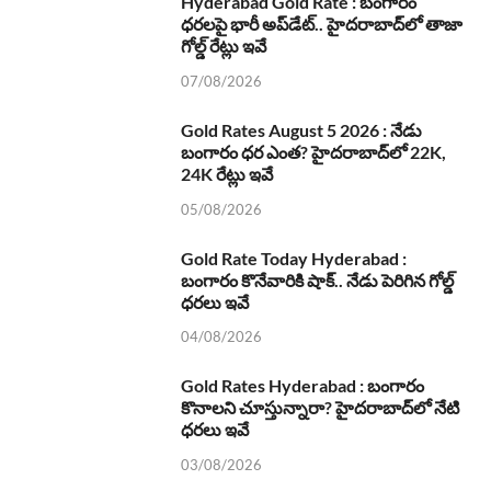
Hyderabad Gold Rate : బంగారం
ధరలపై భారీ అప్‌డేట్.. హైదరాబాద్‌లో తాజా
గోల్డ్ రేట్లు ఇవే
07/08/2026
Gold Rates August 5 2026 : నేడు
బంగారం ధర ఎంత? హైదరాబాద్‌లో 22K,
24K రేట్లు ఇవే
05/08/2026
Gold Rate Today Hyderabad :
బంగారం కొనేవారికి షాక్.. నేడు పెరిగిన గోల్డ్
ధరలు ఇవే
04/08/2026
Gold Rates Hyderabad : బంగారం
కొనాలని చూస్తున్నారా? హైదరాబాద్‌లో నేటి
ధరలు ఇవే
03/08/2026