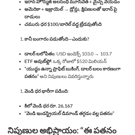
ఇరాన్ హోర్ముజ్ జలసంధి మూసివేత + మైన్స్ వేయడం
అమెరికా + ఇజ్రాయెల్ → డ్రోన్లు, క్షిపణులతో ఇరాన్ పై
దాడులు
చమురు ధర $100/బారెల్ వద్ద ట్రేడవుతోంది
కానీ బంగారం పడుతోంది—ఎందుకు?
డాలర్ బలోపేతం
: USD ఇండెక్స్ 103.0 → 103.7
ETF అవుట్‌ఫ్లో
: ఒక్క రోజులో $520 మిలియన్
“యుద్ధం ఉన్నా ప్రాఫిట్ బుకింగ్, డాలర్ బలం కారణంగా
పతనం”
అని నిపుణులు వివరిస్తున్నారు
వెండి ధర భారీగా పడింది
:
కిలో వెండి ధర రూ. 26,167
“వెండి ఇండస్ట్రియల్ డిమాండ్ తగ్గడం వల్ల పతనం”
నిపుణుల అభిప్రాయం: “ఈ పతనం