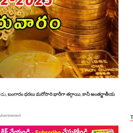
ాడు,
బంగారం ధరలు మరోసారి భారీగా తగ్గాయి
,
కానీ అంతర్జాతీయ
dvertisement