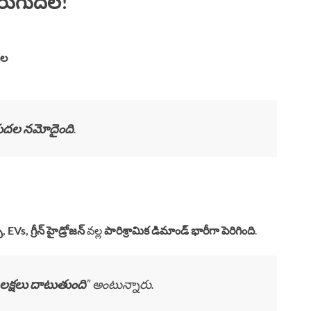
ెరుగుదల!
దల
గుదల నమోదైంది
.
, EVs, గ్రీన్ హైడ్రోజన్
వల్ల
పారిశ్రామిక డిమాండ్ భారీగా పెరిగింది
.
 లక్షలు దాటుతుంది
” అంటున్నారు.