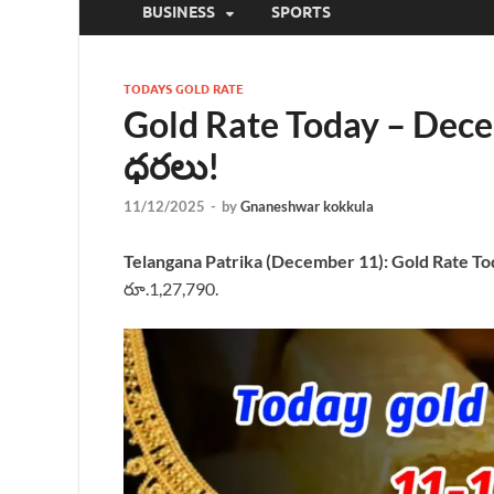
BUSINESS
SPORTS
TODAYS GOLD RATE
Gold Rate Today – Dec
ధరలు!
11/12/2025
-
by
Gnaneshwar kokkula
Telangana Patrika (December 11):
Gold Rate To
రూ.1,27,790.