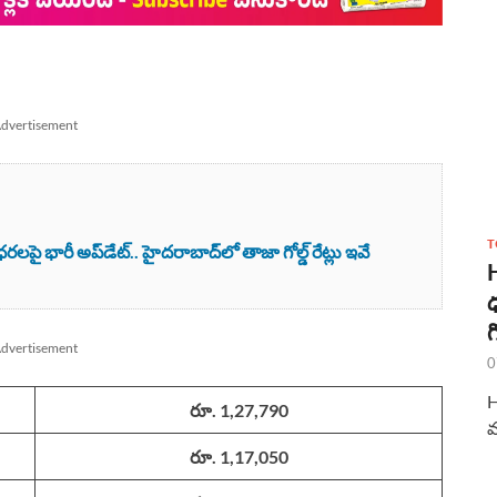
dvertisement
T
 భారీ అప్‌డేట్.. హైదరాబాద్‌లో తాజా గోల్డ్ రేట్లు ఇవే
ధ
గ
dvertisement
0
H
రూ. 1,27,790
మ
రూ. 1,17,050