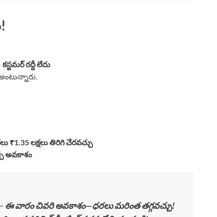
!
–
కస్టమర్ రద్దీ లేదు
 అంటున్నారు.
లు ₹1.35 లక్షలు తిరిగి చేరవచ్చు
చ్చే అవకాశం
–
ఈ వారం చివరి అవకాశం—ధరలు మరింత తగ్గవచ్చు!