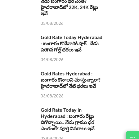
నేడు బంగారం ధర ఎంత?
హైదరాబాద్‌లో 22K, 24K రేట్లు
ఇవే
05/08/2026
Gold Rate Today Hyderabad
: బంగారం కొనేవారికి షాక్.. నేడు
పెరిగిన గోల్డ్ ధరలు ఇవే
04/08/2026
Gold Rates Hyderabad :
బంగారం కొనాలని చూస్తున్నారా?
హైదరాబాద్‌లో నేటి ధరలు ఇవే
03/08/2026
Gold Rate Today in
Hyderabad : బంగారం రేట్లు
దిగొచ్చాయి.. నేడు గ్రాము ధర
ఎంతంటే? పూర్తి వివరాలు ఇవే
02/08/2026
JOIN