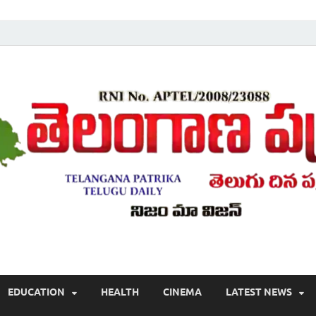
Telugu ,Latest Telangana News, Rajanna Sircilla News, Telangana Break
EDUCATION
HEALTH
CINEMA
LATEST NEWS
వార్తలు , తెలుగు వార్తలు , బ్రేకింగ్ న్యూస్ తెలుగులో , తెలంగాణ లో తాజా అప్‌డేట్