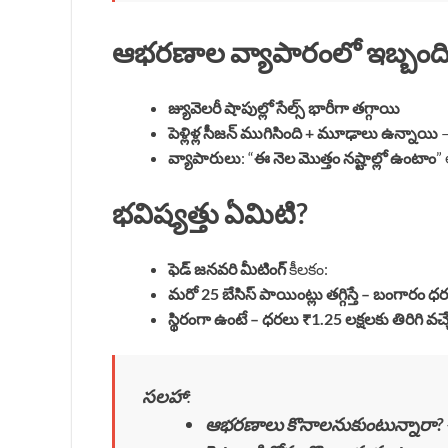
ఆభరణాల వ్యాపారంలో ఇబ్బంది
జ్యువెలరీ షాపుల్లో సేల్స్ భారీగా తగ్గాయి
పెళ్లిళ్ల సీజన్ ముగిసింది + మూఢాలు ఉన్నాయి
వ్యాపారులు
: “
ఈ నెల మొత్తం నష్టాల్లో ఉంటాం
”
భవిష్యత్తు ఏమిటి?
ఫెడ్ జనవరి మీటింగ్
కీలకం:
మరో 25 బేసిస్ పాయింట్లు తగ్గిస్తే – బంగారం ధర
స్థిరంగా ఉంటే – ధరలు ₹1.25 లక్షలకు తిరిగి వ
సలహా
:
ఆభరణాలు కొనాలనుకుంటున్నారా?