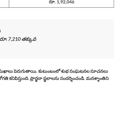
రూ. 1,92,046
ి
 రూ. 7,210 తక్కువ
తిక సుఖాలు పెరుగుతాయి. కుటుంబంలో శుభ సంఘటనల సూచనలు
 కనిపిస్తుంది. ప్రార్థనా స్థలాలను సందర్శించండి. మనశ్శాంతిని