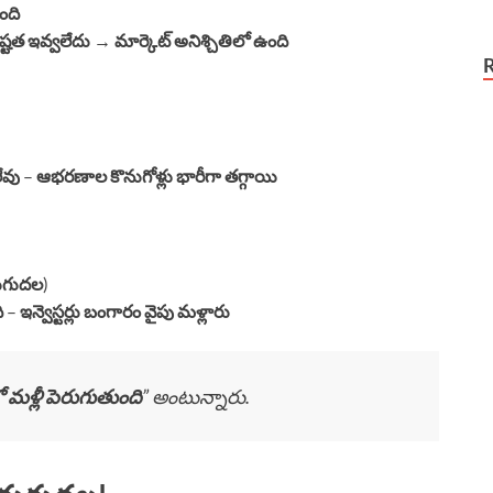
ంది
్పష్టత ఇవ్వలేదు
→
మార్కెట్ అనిశ్చితిలో ఉంది
లేవు
–
ఆభరణాల కొనుగోళ్లు భారీగా తగ్గాయి
రుగుదల
)
ి
–
ఇన్వెస్టర్లు బంగారం వైపు మళ్లారు
మళ్లీ పెరుగుతుంది
” అంటున్నారు.