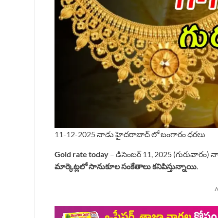
11-12-2025 నాడు హైదరాబాద్ లో బంగారం ధరలు
Gold rate today
– డిసెంబర్ 11, 2025 (గురువారం) న
మార్కెట్లలో సానుకూల సంకేతాలు కనిపిస్తున్నాయి
.
A