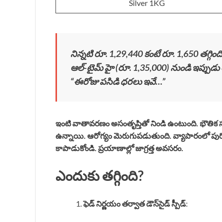
Silver 1KG
నిన్నటి రూ. 1,29,440 కంటే రూ. 1,650 తగ్గింద
ఆల్-టైమ్ హై (రూ. 1,35,000) నుండి ఇప్పుడు
“ఈరోజు పసిడి ధరలు ఇవే…”
ఇంటి వాతావరణం అసంతృప్తితో నిండి ఉంటుంది. భౌ
ఉన్నాయి. ఆరోగ్యం మెరుగుపడుతుంది. వ్యాపారంలో పురోగతి
కాపాడుకోండి. ప్రయాణాల్లో జాగ్రత్త అవసరం.
ఎందుకు తగ్గింది?
ఫెడ్ నిర్ణయం తర్వాత డౌన్‌సైడ్ స్పీడ్
: