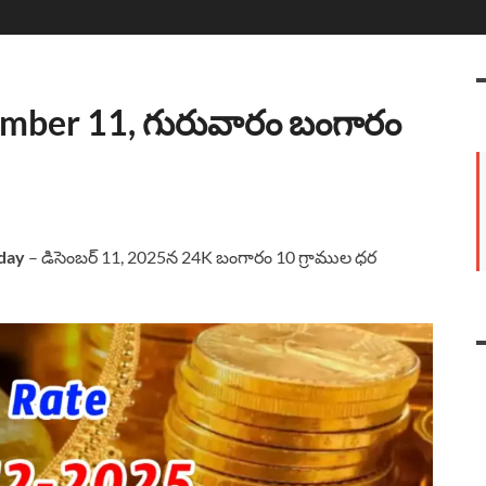
ember 11, గురువారం బంగారం
day
– డిసెంబర్ 11, 2025న 24K బంగారం 10 గ్రాముల ధర