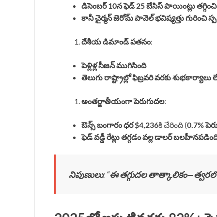
డిసెంబర్ 10న ఫెడ్ 25 బేసిస్ పాయింట్లు తగ్గించి
కానీ చైర్మన్ జెరోమ్ పావెల్ భవిష్యత్తు గురించి స
దేశీయ డిమాండ్ పతనం
:
పెళ్లిళ్ల సీజన్ ముగిసింది
తెలుగు రాష్ట్రాల్లో ఫిబ్రవరి వరకు శుభకార్యాలు 
అంతర్జాతీయంగా పెరుగుదల
:
ఔన్స్ బంగారం ధర $4,236
కి చేరింది (
0.7% పె
ఫెడ్ వడ్డీ రేట్లు తగ్గడం వల్ల డాలర్ బలహీనపడింద
నిపుణులు
: “
ఈ తగ్గుదల తాత్కాలికం—త్వరలో 