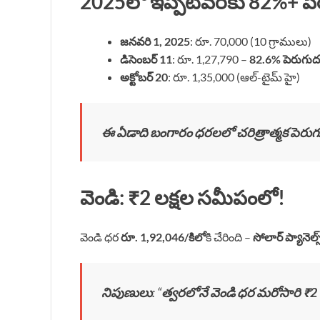
2025లో ఇప్పటివరకు 82%+ ప
జనవరి 1, 2025
: రూ. 70,000 (10 గ్రాములు)
డిసెంబర్ 11
: రూ. 1,27,790 –
82.6% పెరుగు
అక్టోబర్ 20
: రూ. 1,35,000 (ఆల్-టైమ్ హై)
ఈ ఏడాది బంగారం ధరలలో చరిత్రాత్మక పెరు
వెండి: ₹2 లక్షల సమీపంలో!
వెండి ధర
రూ. 1,92,046/కిలో
కి చేరింది –
సోలార్ ప్యానెల్స్
నిపుణులు
: “
త్వరలోనే వెండి ధర మరోసారి ₹2