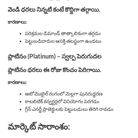
వెండి ధరలు నిన్నటి కంటే కొద్దిగా తగ్గాయి.
కారణాలు:
పరిశ్రమల డిమాండ్ తాత్కాలికంగా తగ్గడం
పెట్టుబడిదారుల ఆసక్తి తటస్థంగా ఉండటం
ప్లాటినం (Platinum) – స్వల్ప పెరుగుదల
ప్లాటినం ధరలు ఈ రోజు కొంచం పెరిగాయి.
కారణాలు:
ఆటోమొబైల్ రంగంలో మెల్లగా పునరుద్ధరణ
కాటలిటిక్ కన్వర్టర్లలో వినియోగం పెరగడం
గ్రీన్ ఎనర్జీ ప్రాజెక్టులకు పెట్టుబడులు తిరిగి రావడం
మార్కెట్ సారాంశం
: