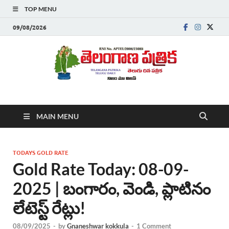
TOP MENU
09/08/2026
Telanganapatrika
Telangana News, Telugu News Today, Breaking News Telugu
MAIN MENU
,Latest Telangana News, Rajanna Sircilla News, Telangana
Breaking News, Telugu Newspaper Online, Today Telugu News,
Telangana Politics News, Hyderabad Breaking News , తాజా వార్తలు ,
తెలుగు వార్తలు , బ్రేకింగ్ న్యూస్ తెలుగులో , తెలంగాణ లో తాజా అప్‌డేట్స్ ,
TODAYS GOLD RATE
తెలుగు న్యూస్ పేపర్
Gold Rate Today: 08-09-
2025 | బంగారం, వెండి, ప్లాటినం
లేటెస్ట్ రేట్లు!
08/09/2025
-
by
Gnaneshwar kokkula
-
1 Comment