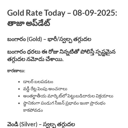
Gold Rate Today – 08-09-2025:
తాజా అప్‌డేట్
బంగారం (Gold) – భారీ/స్వల్ప తగ్గుదల
బంగారం ధరలు ఈ రోజు నిన్నటితో పోలిస్తే స్పష్టమైన
తగ్గుదల నమోదు చేశాయి.
కారణాలు:
డాలర్ బలపడటం
వడ్డీ రేట్ల పెంపు అంచనాలు
అంతర్జాతీయ మార్కెట్‌లో పెట్టుబడిదారుల విక్రయాలు
స్థానికంగా పండుగ సీజన్ ప్రభావం ఇంకా ప్రారంభం
కాకపోవడం
వెండి (Silver) – స్వల్ప తగ్గుదల