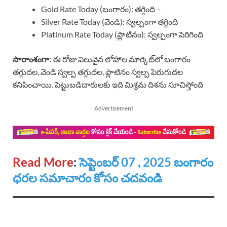
Gold Rate Today (బంగారం): తగ్గింది –
Silver Rate Today (వెండి): స్వల్పంగా తగ్గింది
Platinum Rate Today (ప్లాటినం): స్వల్పంగా పెరిగింది
సారాంశంగా:
ఈ రోజు విలువైన లోహాల మార్కెట్‌లో బంగారం
తగ్గుదల, వెండి స్వల్ప తగ్గుదల, ప్లాటినం స్వల్ప పెరుగుదల
కనిపించాయి. పెట్టుబడిదారులకు ఇది మిశ్రమ దిశను సూచిస్తోంది
Advertisement
Read More
:
సెప్టెంబర్ 07 , 2025 బంగారం
ధరల సమాచారం కోసం చదవండి