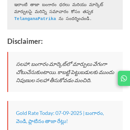
ఇలాంటి తాజా బంగారం ధరలు మరియు మార్కెట్ 
మార్పులపై మరిన్ని సమాచారం కోసం తప్పక 
 ను సందర్శించండి.
Disclaimer:
సలహా: బంగారం మార్కెట్‌లో మార్పులు వేగంగా
చోటుచేసుకుంటాయి. కాబట్టి పెట్టుబడులకు ముందు
JOIN
నిపుణుల సలహా తీసుకోవడం మంచిది.
US ON
Gold Rate Today: 07-09-2025 | బంగారం,
వెండి, ప్లాటినం తాజా రేట్లు!