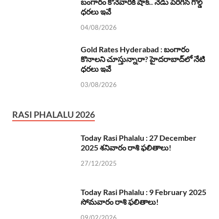
బంగారం కొనేవారికి షాక్.. నేడు పెరిగిన గోల్డ్
ధరలు ఇవే
04/08/2026
Gold Rates Hyderabad : బంగారం
కొనాలని చూస్తున్నారా? హైదరాబాద్‌లో నేటి
ధరలు ఇవే
03/08/2026
RASI PHALALU 2026
Today Rasi Phalalu : 27 December
2025 శనివారం రాశి ఫలితాలు!
27/12/2025
Today Rasi Phalalu : 9 February 2025
సోమవారం రాశి ఫలితాలు!
09/02/2026