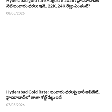
Hyderabad gold rate August 8 2026 : హైదరాబాద్‌లో
నేటి బంగారం ధరలు ఇవే.. 22K, 24K రేట్లు ఎంతంటే?
08/08/2026
Hyderabad Gold Rate : బంగారం ధరలపై భారీ అప్‌డేట్..
హైదరాబాద్‌లో తాజా గోల్డ్ రేట్లు ఇవే
07/08/2026