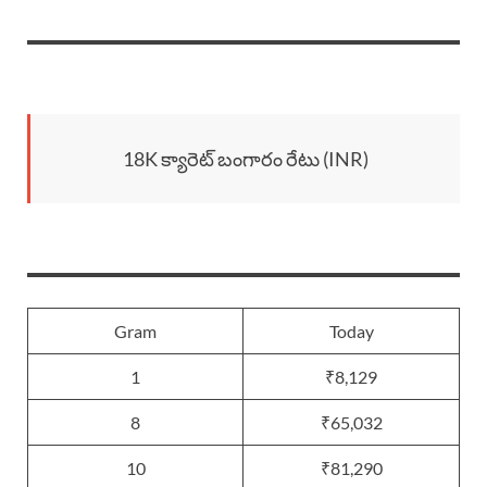
18K క్యారెట్ బంగారం రేటు (INR)
Gram
Today
1
₹8,129
8
₹65,032
10
₹81,290