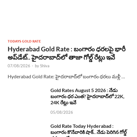
TODAYS GOLD RATE
Hyderabad Gold Rate : బంగారం ధరలపై భారీ
అప్‌డేట్.. హైదరాబాద్‌లో తాజా గోల్డ్ రేట్లు ఇవే
07/08/2026
-
by
Shiva
Hyderabad Gold Rate: హైదరాబాద్‌లో బంగారం ధరలు మళ్లీ …
Gold Rates August 5 2026 : నేడు
బంగారం ధర ఎంత? హైదరాబాద్‌లో 22K,
24K రేట్లు ఇవే
05/08/2026
Gold Rate Today Hyderabad :
బంగారం కొనేవారికి షాక్.. నేడు పెరిగిన గోల్డ్