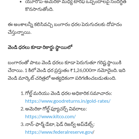
యూరోప్-అమెరికా మధ్య టారిఫ్ ఒప్పందాలపై సందిగ్ధత
కొనసాగుతోంది.
ఈ అంశాలన్నీ కలిసివచ్చి బంగారం ధరల పెరుగుదలకు దోహదం
చేస్తున్నాయి.
వెండి ధరలు కూడా రికార్డు స్థాయిలో
బంగారంతో పాటు వెండి ధరలు కూడా పెరుగుతూ గరిష్ట స్థాయికి
చేరాయి. 1 కిలో వెండి ధర ప్రస్తుతం ₹1,26,000గా నమోదైంది. ఇది
వెండి మార్కెట్ చరిత్రలో అత్యధికంగా పరిగణించబడుతుంది.
గోల్డ్ మరియు వెండి ధరల అధికారిక సమాచారం:
https://www.goodreturns.in/gold-rates/
అమెరికా గోల్డ్ ఫ్యూచర్స్ వివరాలు:
https://www.kitco.com/
నాన్-ఫార్మ్ డేటా, ఫెడ్ రిజర్వ్ అప్‌డేట్స్:
https://www.federalreserve.gov
/