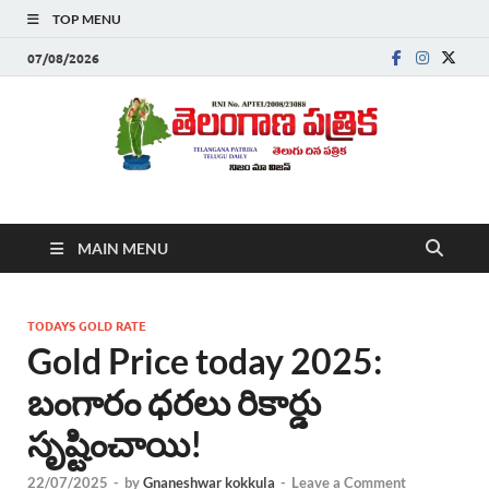
TOP MENU
07/08/2026
Telanganapatrika
Telangana News, Telugu News Today, Breaking News Telugu
MAIN MENU
,Latest Telangana News, Rajanna Sircilla News, Telangana
Breaking News, Telugu Newspaper Online, Today Telugu News,
Telangana Politics News, Hyderabad Breaking News , తాజా వార్తలు ,
తెలుగు వార్తలు , బ్రేకింగ్ న్యూస్ తెలుగులో , తెలంగాణ లో తాజా అప్‌డేట్స్ ,
TODAYS GOLD RATE
తెలుగు న్యూస్ పేపర్
Gold Price today 2025:
బంగారం ధరలు రికార్డు
సృష్టించాయి!
22/07/2025
-
by
Gnaneshwar kokkula
-
Leave a Comment