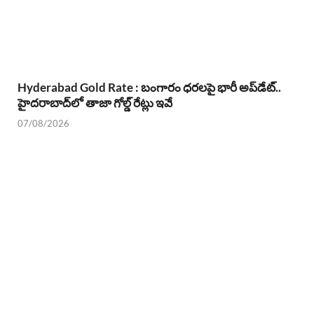
Hyderabad Gold Rate : బంగారం ధరలపై భారీ అప్‌డేట్..
హైదరాబాద్‌లో తాజా గోల్డ్ రేట్లు ఇవే
07/08/2026