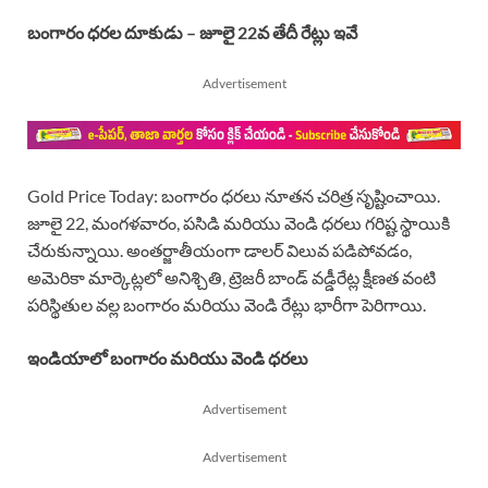
బంగారం ధరల దూకుడు – జూలై 22వ తేదీ రేట్లు ఇవే
Advertisement
Gold Price Today: బంగారం ధరలు నూతన చరిత్ర సృష్టించాయి.
జూలై 22, మంగళవారం, పసిడి మరియు వెండి ధరలు గరిష్ట స్థాయికి
చేరుకున్నాయి. అంతర్జాతీయంగా డాలర్ విలువ పడిపోవడం,
అమెరికా మార్కెట్లలో అనిశ్చితి, ట్రెజరీ బాండ్ వడ్డీరేట్ల క్షీణత వంటి
పరిస్థితుల వల్ల బంగారం మరియు వెండి రేట్లు భారీగా పెరిగాయి.
ఇండియాలో బంగారం మరియు వెండి ధరలు
Advertisement
Advertisement