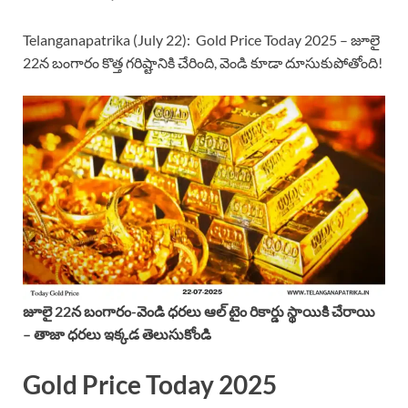
Telanganapatrika (July 22): Gold Price Today 2025 – జూలై
22న బంగారం కొత్త గరిష్టానికి చేరింది, వెండి కూడా దూసుకుపోతోంది!
జూలై 22న బంగారం-వెండి ధరలు ఆల్ టైం రికార్డు స్థాయికి చేరాయి
– తాజా ధరలు ఇక్కడ తెలుసుకోండి
Gold Price Today 2025