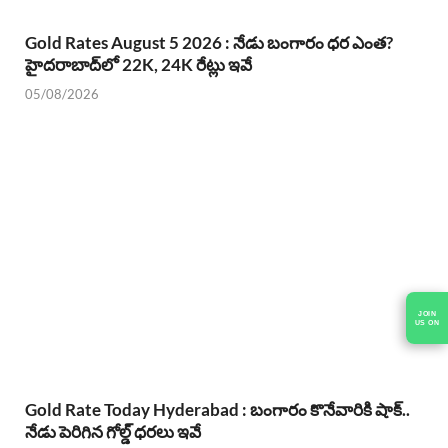
Gold Rates August 5 2026 : నేడు బంగారం ధర ఎంత?
హైదరాబాద్‌లో 22K, 24K రేట్లు ఇవే
05/08/2026
Gold Rate Today Hyderabad : బంగారం కొనేవారికి షాక్..
నేడు పెరిగిన గోల్డ్ ధరలు ఇవే