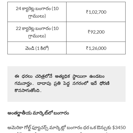
24 క్యారెట్ల బంగారం (10
₹1,02,700
గ్రాములు)
22 క్యారెట్ల బంగారం (10
₹92,200
గ్రాములు)
వెండి (1 కిలో)
₹1,26,000
ఈ ధరలు చరిత్రలోనే అత్యధిక స్థాయిగా ఉండటం 
గమనార్హం. దాదాపు ప్రతి పెద్ద నగరంలో ఇదే ధోరణి 
కొనసాగుతోంది.
అంతర్జాతీయ మార్కెట్‌లో బంగారం
అమెరికా గోల్డ్ ఫ్యూచర్స్ మార్కెట్లో బంగారం ధర ఒక ఔన్సుకు $3450