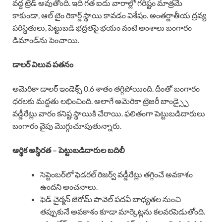
వద్ద ట్రేడ్ అవుతోంది. ఇది గత ఐదు వారాల్లో గరిష్టం మాత్రమే
కాకుండా, ఆల్ టైం రికార్డ్ స్థాయి కావడం విశేషం. అంతర్జాతీయ ద్రవ్య
పరిస్థితులు, పెట్టుబడి భద్రతపై భయం వంటి అంశాలు బంగారం
డిమాండ్‌ను పెంచాయి.
డాలర్ విలువ పతనం
అమెరికా డాలర్ ఇండెక్స్ 0.6 శాతం తగ్గిపోయింది. దీంతో బంగారం
ధరలకు మద్దతు లభించింది. అలాగే అమెరికా ట్రెజరీ బాండ్స్పై
వడ్డీరేట్లు వారం కనిష్ట స్థాయికి చేరాయి. ఫలితంగా పెట్టుబడిదారులు
బంగారం వైపు మొగ్గుచూపుతున్నారు.
ఆర్థిక అస్థిరత – పెట్టుబడిదారుల బదిలీ
సెప్టెంబర్‌లో ఫెడరల్ రిజర్వ్ వడ్డీరేట్లు తగ్గించే అవకాశం
ఉందని అంచనాలు.
ఫెడ్ చైర్మన్ జెరోమ్ పావెల్ పదవీ బాధ్యతల నుంచి
తప్పుకునే అవకాశం కూడా మార్కెట్లను కలవరపెడుతోంది.