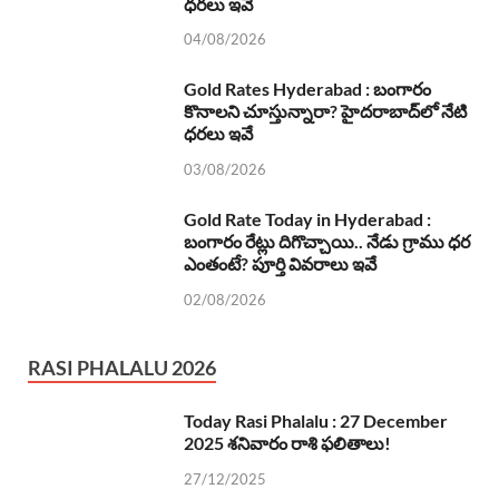
ధరలు ఇవే
04/08/2026
Gold Rates Hyderabad : బంగారం
కొనాలని చూస్తున్నారా? హైదరాబాద్‌లో నేటి
ధరలు ఇవే
03/08/2026
Gold Rate Today in Hyderabad :
బంగారం రేట్లు దిగొచ్చాయి.. నేడు గ్రాము ధర
ఎంతంటే? పూర్తి వివరాలు ఇవే
02/08/2026
RASI PHALALU 2026
Today Rasi Phalalu : 27 December
2025 శనివారం రాశి ఫలితాలు!
27/12/2025