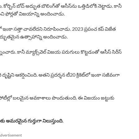
బిన్ బోచ్ అద్భుత బౌలింగ్‌తో ఆసీస్‌ను ఒత్తిడిలోకి నెట్టాడు. కానీ
యించి ఫోర్లతో విజయాన్ని అందించాడు.
్మాట్‌లో ఇంకా సత్తా చావలేదని నిరూపించాడు. 2023 ప్రపంచ కప్ విజేత
అద్భుతమైన ఉత్సాహాన్ని అందించాడు.
నించారు. కానీ మ్యాక్స్‌వెల్ విజయ పరుగులు కొట్టడంతో ఆసీస్ సిరీస్
ి దృష్టిని ఆకర్షించింది. అతని ప్రదర్శన టీ20 క్రికెట్‌లో ఇంకా సజీవంగా
్ టీ20 పోటీల్లో బలమైన అవకాశాలు పొందుతుంది. ఈ విజయం జట్టుకు
రేమికులకు అమరమైన గుర్తుగా నిలుస్తుంది.
dvertisement