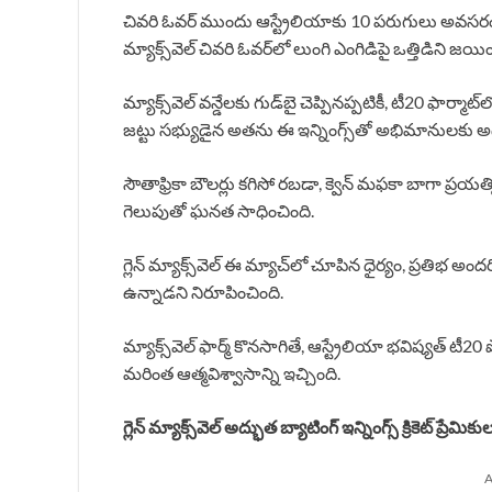
చివరి ఓవర్ ముందు ఆస్ట్రేలియాకు 10 పరుగులు అవసరం. కోర్
మ్యాక్స్‌వెల్ చివరి ఓవర్‌లో లుంగి ఎంగిడిపై ఒత్తిడిని జ
మ్యాక్స్‌వెల్ వన్డేలకు గుడ్‌బై చెప్పినప్పటికీ, టీ20 ఫార
జట్టు సభ్యుడైన అతను ఈ ఇన్నింగ్స్‌తో అభిమానులకు 
సౌతాఫ్రికా బౌలర్లు కగిసో రబడా, క్వెన్ మఫకా బాగా ప్రయత్
గెలుపుతో ఘనత సాధించింది.
గ్లెన్ మ్యాక్స్‌వెల్ ఈ మ్యాచ్‌లో చూపిన ధైర్యం, ప్రతిభ అందర
ఉన్నాడని నిరూపించింది.
మ్యాక్స్‌వెల్ ఫార్మ్ కొనసాగితే, ఆస్ట్రేలియా భవిష్యత
మరింత ఆత్మవిశ్వాసాన్ని ఇచ్చింది.
గ్లెన్ మ్యాక్స్‌వెల్ అద్భుత బ్యాటింగ్ ఇన్నింగ్స్ క్రికెట్ ప్
A