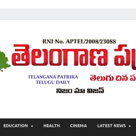
Telugu ,Latest Telangana News, Rajanna Sircilla News, Telangana Break
EDUCATION
HEALTH
CINEMA
LATEST NEWS
వార్తలు , తెలుగు వార్తలు , బ్రేకింగ్ న్యూస్ తెలుగులో , తెలంగాణ లో తాజా అప్‌డేట్