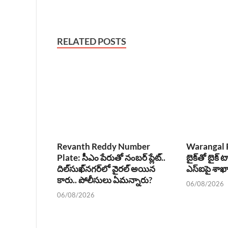
RELATED POSTS
Revanth Reddy Number
Warangal P
Plate: సీఎం పేరుతో నంబర్ ప్లేట్..
బైక్‌తో బైక్ ట
దిల్‌సుఖ్‌నగర్‌లో వైరల్ అయిన
ఎస్‌ఐపై శా
కారు.. పోలీసులు ఏమన్నారు?
06/08/2026
06/08/2026