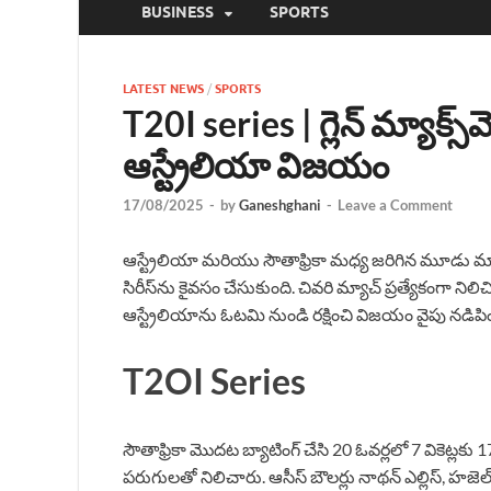
BUSINESS
SPORTS
LATEST NEWS
/
SPORTS
T20I series | గ్లెన్ మ్యాక్స్‌
ఆస్ట్రేలియా విజయం
17/08/2025
-
by
Ganeshghani
-
Leave a Comment
ఆస్ట్రేలియా మరియు సౌతాఫ్రికా మధ్య జరిగిన మూడు మ్యా
సిరీస్‌ను కైవసం చేసుకుంది. చివరి మ్యాచ్ ప్రత్యేకంగా నిలిచి
ఆస్ట్రేలియాను ఓటమి నుండి రక్షించి విజయం వైపు నడిప
T2OI Series
సౌతాఫ్రికా మొదట బ్యాటింగ్ చేసి 20 ఓవర్లలో 7 వికెట్లకు 1
పరుగులతో నిలిచారు. ఆసీస్ బౌలర్లు నాథన్ ఎల్లిస్, హజెల