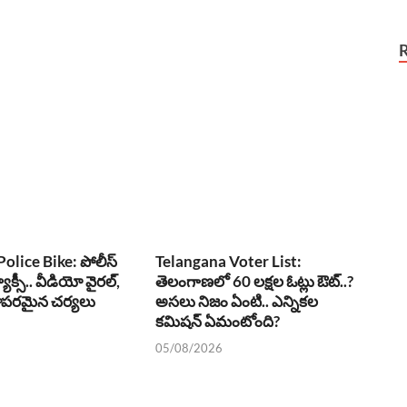
olice Bike: పోలీస్
Telangana Voter List:
్యాక్సీ.. వీడియో వైరల్,
తెలంగాణలో 60 లక్షల ఓట్లు ఔట్..?
ఖాపరమైన చర్యలు
అసలు నిజం ఏంటి.. ఎన్నికల
కమిషన్ ఏమంటోంది?
05/08/2026