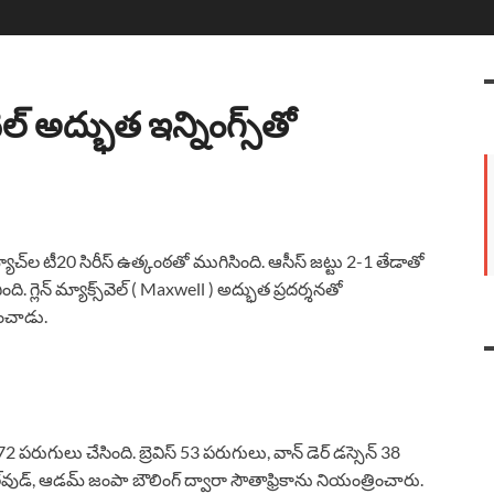
వెల్ అద్భుత ఇన్నింగ్స్‌తో
చ్‌ల టీ20 సిరీస్ ఉత్కంఠతో ముగిసింది. ఆసీస్ జట్టు 2-1 తేడాతో
ంది. గ్లెన్ మ్యాక్స్‌వెల్ ( Maxwell ) అద్భుత ప్రదర్శనతో
ించాడు.
72 పరుగులు చేసింది. బ్రెవిస్ 53 పరుగులు, వాన్ డెర్ డస్సెన్ 38
్‌వుడ్, ఆడమ్ జంపా బౌలింగ్ ద్వారా సౌతాఫ్రికాను నియంత్రించారు.