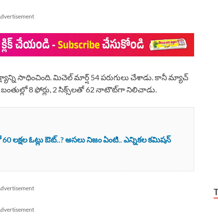
dvertisement
ష్యాన్ని సాధించింది. మిచెల్ మార్ష్ 54 పరుగులు చేశాడు. కానీ మ్యాచ్
6 బంతుల్లో 8 ఫోర్లు, 2 సిక్స్‌లతో 62 నాటౌట్‌గా నిలిచాడు.
0 లక్షల ఓట్లు ఔట్..? అసలు నిజం ఏంటి.. ఎన్నికల కమిషన్
dvertisement
dvertisement