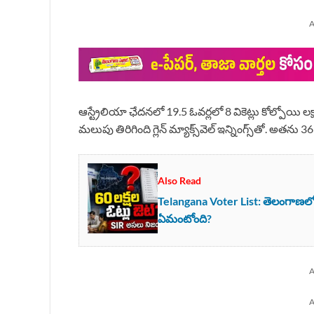
A
ఆస్ట్రేలియా ఛేదనలో 19.5 ఓవర్లలో 8 వికెట్లు కోల్పోయి లక్
మలుపు తిరిగింది గ్లెన్ మ్యాక్స్‌వెల్ ఇన్నింగ్స్‌తో. అతను 3
Also Read
Telangana Voter List: తెలంగాణలో 6
ఏమంటోంది?
A
A