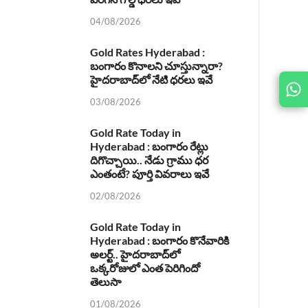
04/08/2026
Gold Rates Hyderabad :
బంగారం కొనాలని చూస్తున్నారా?
హైదరాబాద్‌లో నేటి ధరలు ఇవే
JOIN
US ON
03/08/2026
Gold Rate Today in
Hyderabad : బంగారం రేట్లు
దిగొచ్చాయి.. నేడు గ్రాము ధర
ఎంతంటే? పూర్తి వివరాలు ఇవే
02/08/2026
Gold Rate Today in
Hyderabad : బంగారం కొనేవారికి
అలర్ట్.. హైదరాబాద్‌లో
ఒక్కరోజులో ఎంత పెరిగిందో
తెలుసా
01/08/2026