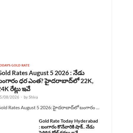
ODAYS GOLD RATE
Gold Rates August 5 2026 : నేడు
బంగారం ధర ఎంత? హైదరాబాద్‌లో 22K,
4K రేట్లు ఇవే
5/08/2026
-
by
Shiva
old Rates August 5 2026: హైదరాబాద్‌లో బంగారం …
Gold Rate Today Hyderabad
: బంగారం కొనేవారికి షాక్.. నేడు
పెరిగిన గోల్డ్ ధరలు ఇవే