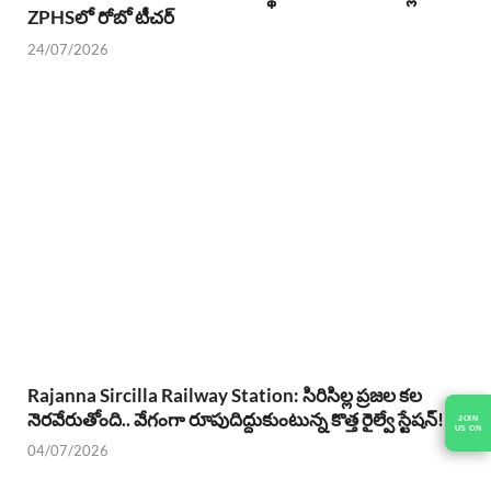
ZPHSలో రోబో టీచర్
24/07/2026
Rajanna Sircilla Railway Station: సిరిసిల్ల ప్రజల కల
నెరవేరుతోంది.. వేగంగా రూపుదిద్దుకుంటున్న కొత్త రైల్వే స్టేషన్!
JOIN
US ON
04/07/2026