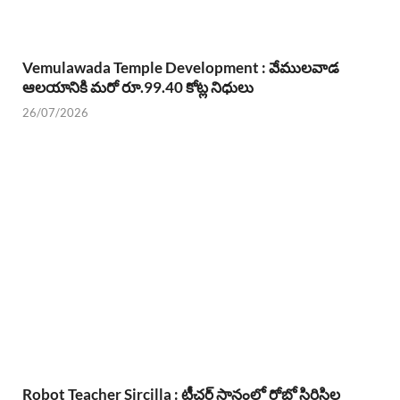
Vemulawada Temple Development : వేములవాడ
ఆలయానికి మరో రూ.99.40 కోట్ల నిధులు
26/07/2026
Robot Teacher Sircilla : టీచర్ స్థానంలో రోబో సిరిసిల్ల