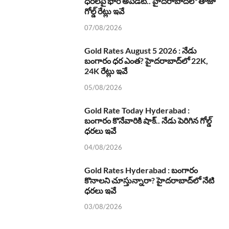
ధరలపై భారీ అప్‌డేట్.. హైదరాబాద్‌లో తాజా
గోల్డ్ రేట్లు ఇవే
07/08/2026
Gold Rates August 5 2026 : నేడు
బంగారం ధర ఎంత? హైదరాబాద్‌లో 22K,
24K రేట్లు ఇవే
05/08/2026
Gold Rate Today Hyderabad :
బంగారం కొనేవారికి షాక్.. నేడు పెరిగిన గోల్డ్
ధరలు ఇవే
04/08/2026
Gold Rates Hyderabad : బంగారం
కొనాలని చూస్తున్నారా? హైదరాబాద్‌లో నేటి
ధరలు ఇవే
03/08/2026