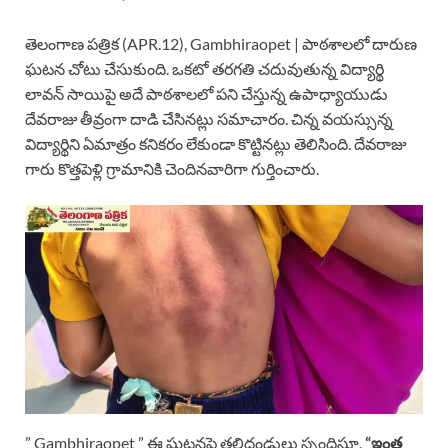
తెలంగాణ పత్రిక (APR.12), Gambhiraopet | పాఠశాలలో దారుణ
ఘటన చోటు చేసుకుంది. ఒకటో తరగతి చదువుతున్న విద్యార్థి
లావన్ సాయిపై అదే పాఠశాలలో పని చేస్తున్న ఉపాధ్యాయుడు
దేవరాజు తీవ్రంగా దాడి చేసినట్లు సమాచారం. చిన్న వయస్సున్న
విద్యార్థిని ఏమాత్రం కనికరం లేకుండా కొట్టినట్లు తెలిసింది. దేవరాజు
గారు కొత్తపెళ్లి గ్రామానికి చెందినవారిగా గుర్తించారు.
” Gambhiraopet ” ఈ ఘటనపై తల్లిదండ్రులు స్పందిస్తూ,
“ఇంత