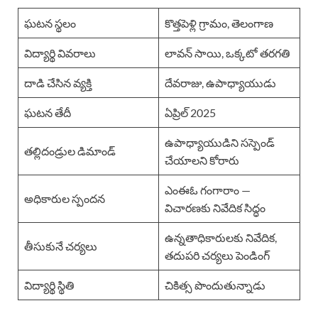
ఘటన స్థలం
కొత్తపెళ్లి గ్రామం, తెలంగాణ
విద్యార్థి వివరాలు
లావన్ సాయి, ఒక్కటో తరగతి
దాడి చేసిన వ్యక్తి
దేవరాజు, ఉపాధ్యాయుడు
ఘటన తేదీ
ఏప్రిల్ 2025
ఉపాధ్యాయుడిని సస్పెండ్
తల్లిదండ్రుల డిమాండ్
చేయాలని కోరారు
ఎంఈఓ గంగారాం —
అధికారుల స్పందన
విచారణకు నివేదిక సిద్ధం
ఉన్నతాధికారులకు నివేదిక,
తీసుకునే చర్యలు
తదుపరి చర్యలు పెండింగ్
విద్యార్థి స్థితి
చికిత్స పొందుతున్నాడు