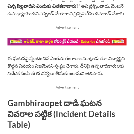
చిన్న పిల్లవాడిని ఎందుకు చితకబాదారు?”
అని ప్రశ్నించారు. వెంటనే
ఉపాధ్యాయుడిని సస్పెండ్ చేయాలని ప్రిన్సిపల్‌ను డిమాండ్ చేశారు.
Advertisement
ఈ ఘటనపై స్పందించిన ఎంఈఓ గంగారాం మాట్లాడుతూ, విద్యార్థిని
కొట్టిన విషయం నిజమేనని స్పష్టం చేశారు. దీనిపై ఉన్నతాధికారులకు
నివేదిక పంపి తగిన చర్యలు తీసుకుంటామని తెలిపారు.
Advertisement
Gambhiraopet దాడి ఘటన
వివరాల పట్టిక (Incident Details
Table)