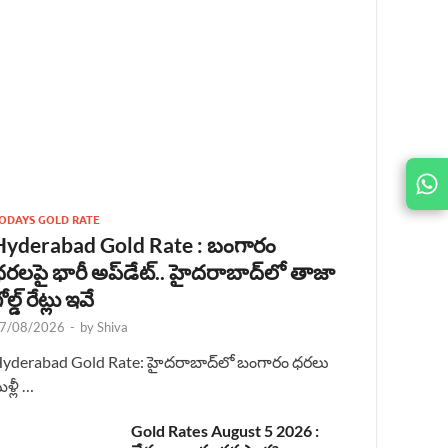
JOIN
US ON
ODAYS GOLD RATE
Hyderabad Gold Rate : బంగారం
రలపై భారీ అప్‌డేట్.. హైదరాబాద్‌లో తాజా
ోల్డ్ రేట్లు ఇవే
7/08/2026
-
by
Shiva
yderabad Gold Rate: హైదరాబాద్‌లో బంగారం ధరలు
ళ్లీ …
Gold Rates August 5 2026 :