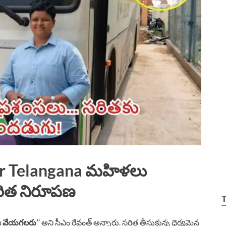
er Telangana మహిళలు
రిత నిరూపణ
జ వేయగలరు’
’ అని సీఎం రేవంత్ అన్నారు. సరిత తీసుకున్న ధైర్యమైన