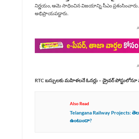
నిర్ణయం, ఆమె సాధించిన విజయాన్ని సీఎం ప్రశంసించారు.
అభిప్రాయపడ్డారు.
A
A
RTC బస్సులకు మహిళలనే ఓనర్లు – డ్రైవర్ పోస్టులో
Also Read
Telangana Railway Projects: తెలంగాణ
ఉంటుందా?