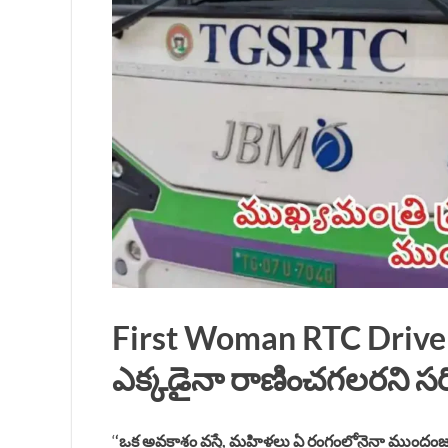
First Woman RTC Driv
ఎక్కడైనా రాణించగలరని స
‘
‘ఒక అవకాశం వస్తే, మహిళలు ఏ రంగంలోనైనా ముందం