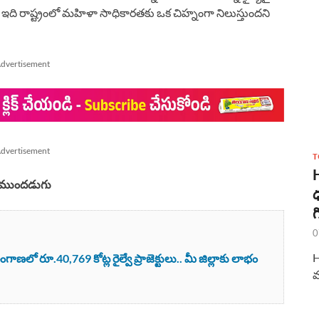
 ఇది రాష్ట్రంలో మహిళా సాధికారతకు ఒక చిహ్నంగా నిలుస్తుందని
dvertisement
dvertisement
T
నూ ముందడుగు
ధ
గ
0
H
లో రూ.40,769 కోట్ల రైల్వే ప్రాజెక్టులు.. మీ జిల్లాకు లాభం
మ