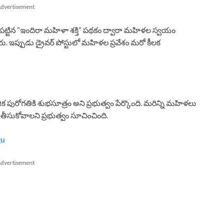
dvertisement
వం చేపట్టిన “ఇందిరా మహిళా శక్తి” పథకం ద్వారా మహిళల స్వయం
ఇప్పుడు డ్రైవర్ పోస్టులో మహిళల ప్రవేశం మరో కీలక
రోగతికి శుభసూత్రం అని ప్రభుత్వం పేర్కొంది. మరిన్ని మహిళలు
ీసుకోవాలని ప్రభుత్వం సూచించింది.
gu
dvertisement