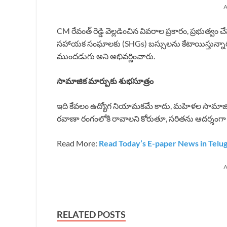
A
CM రేవంత్ రెడ్డి వెల్లడించిన వివరాల ప్రకారం, ప్రభుత్
సహాయక సంఘాలకు (SHGs) బస్సులను కేటాయిస్తున్నారు. 
ముందడుగు అని అభివర్ణించారు.
సామాజిక మార్పుకు శుభసూత్రం
ఇది కేవలం ఉద్యోగ నియామకమే కాదు, మహిళల సామాజిక పు
రవాణా రంగంలోకి రావాలని కోరుతూ, సరితను ఆదర్శంగా త
Read More:
Read Today’s E-paper News in Telu
A
RELATED POSTS