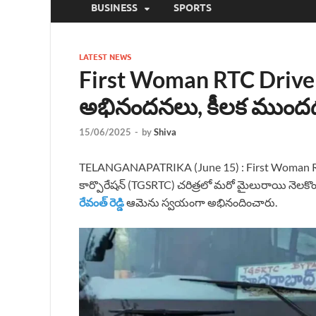
BUSINESS
SPORTS
LATEST NEWS
First Woman RTC Driver
అభినందనలు, కీలక ముందడ
15/06/2025
-
by
Shiva
TELANGANAPATRIKA (June 15) : First Woman RTC Driv
కార్పొరేషన్ (TGSRTC) చరిత్రలో మరో మైలురాయి నెలకొంద
రేవంత్ రెడ్డి
ఆమెను స్వయంగా అభినందించారు.