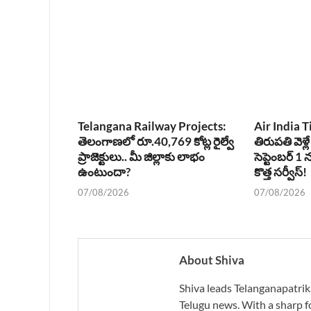
Telangana Railway Projects:
Air India T
తెలంగాణలో రూ.40,769 కోట్ల రైల్వే
తిరుపతి వెళ్లే
ప్రాజెక్టులు.. మీ జిల్లాకు లాభం
సెప్టెంబర్ 
ఉంటుందా?
కొత్త సర్వీస్!
07/08/2026
07/08/2026
About Shiva
Shiva leads Telanganapatrik
Telugu news. With a sharp f