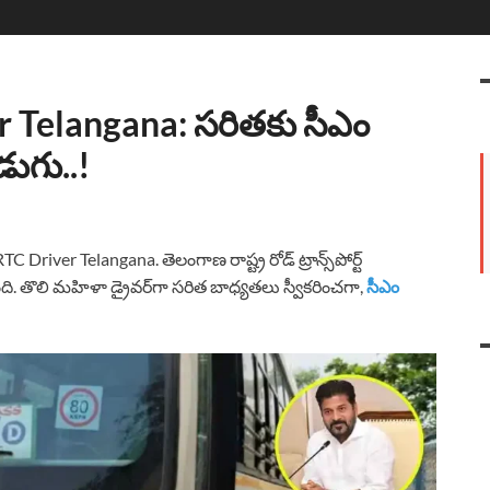
 Telangana: సరితకు సీఎం
ుగు..!
er Telangana. తెలంగాణ రాష్ట్ర రోడ్ ట్రాన్స్‌పోర్ట్
ి. తొలి మహిళా డ్రైవర్‌గా సరిత బాధ్యతలు స్వీకరించగా,
సీఎం