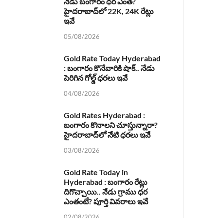
నేడు బంగారం ధర ఎంత?
హైదరాబాద్‌లో 22K, 24K రేట్లు
ఇవే
05/08/2026
Gold Rate Today Hyderabad
: బంగారం కొనేవారికి షాక్.. నేడు
పెరిగిన గోల్డ్ ధరలు ఇవే
04/08/2026
Gold Rates Hyderabad :
బంగారం కొనాలని చూస్తున్నారా?
హైదరాబాద్‌లో నేటి ధరలు ఇవే
03/08/2026
Gold Rate Today in
Hyderabad : బంగారం రేట్లు
దిగొచ్చాయి.. నేడు గ్రాము ధర
ఎంతంటే? పూర్తి వివరాలు ఇవే
02/08/2026