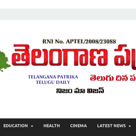
Telugu ,Latest Telangana News, Rajanna Sircilla News, Telangana Break
EDUCATION
HEALTH
CINEMA
LATEST NEWS
వార్తలు , తెలుగు వార్తలు , బ్రేకింగ్ న్యూస్ తెలుగులో , తెలంగాణ లో తాజా అప్‌డేట్