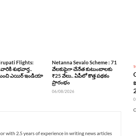
irupati Flights:
Netanna Sevalo Scheme : 71
T
 వారికి శుభవార్త..
వేలకుపైగా చేనేత కుటుంబాలకు
1 నుంచి ఎయిర్ ఇండియా
₹25 వేలు.. ఏపీలో కొత్త పథకం
ప్రారంభం
2
06/08/2026
0
G
r with 2.5 years of experience in writing news articles