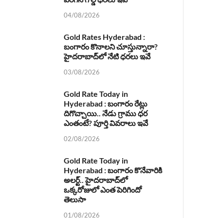
04/08/2026
Gold Rates Hyderabad :
బంగారం కొనాలని చూస్తున్నారా?
హైదరాబాద్‌లో నేటి ధరలు ఇవే
03/08/2026
Gold Rate Today in
Hyderabad : బంగారం రేట్లు
దిగొచ్చాయి.. నేడు గ్రాము ధర
ఎంతంటే? పూర్తి వివరాలు ఇవే
02/08/2026
Gold Rate Today in
Hyderabad : బంగారం కొనేవారికి
అలర్ట్.. హైదరాబాద్‌లో
ఒక్కరోజులో ఎంత పెరిగిందో
తెలుసా
01/08/2026