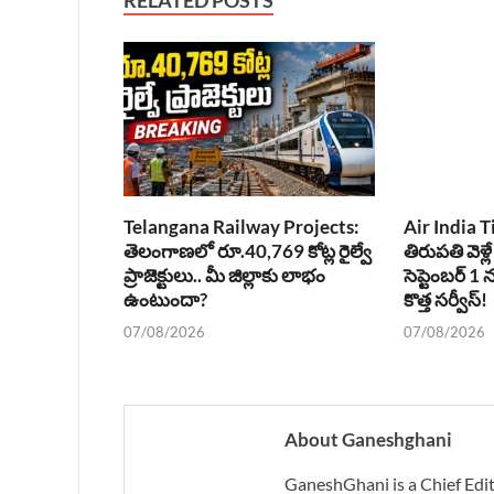
Telangana Railway Projects:
Air India T
తెలంగాణలో రూ.40,769 కోట్ల రైల్వే
తిరుపతి వెళ్లే
ప్రాజెక్టులు.. మీ జిల్లాకు లాభం
సెప్టెంబర్ 
ఉంటుందా?
కొత్త సర్వీస్!
07/08/2026
07/08/2026
About Ganeshghani
GaneshGhani is a Chief Edito