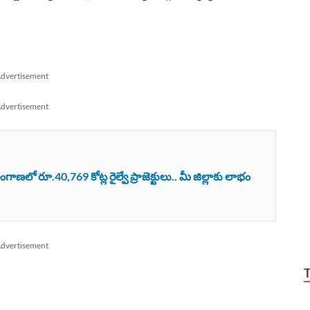
dvertisement
dvertisement
లో రూ.40,769 కోట్ల రైల్వే ప్రాజెక్టులు.. మీ జిల్లాకు లాభం
dvertisement