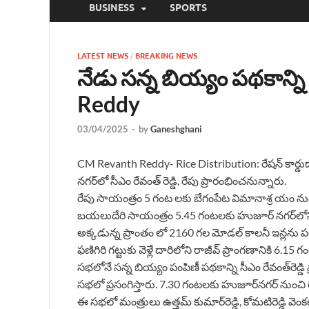
BUSINESS
SPORTS
LATEST NEWS
/
BREAKING NEWS
నేడు సన్న బియ్యం పథకాన్న
Reddy
03/04/2025
-
by
Ganeshghani
CM Revanth Reddy- Rice Distribution: రేషన్ కార్డుద
నగర్‌లో సీఎం రేవంత్‌ రెడ్డి, రేపు ప్రారంభించనున్నారు.
రేపు సాయంత్రం 5 గంట లకు బేగంపేట విమానాశ్ర యం నుంచిసీఎం 
బయలుదేరి సాయంత్రం 5.45 గంటలకు హుజూర్‌ నగర్‌లోని రా
అక్కడున్న ప్రాంతం లో 2160 గల మోడల్ కాలనీ ఇన్లను పరి
ఫణిగిరి గట్టుకు వెళ్లే దారిలోని రాజీవ్‌ ప్రాంగణానికి 
సభలోనే సన్న బియ్యం పంపిణీ పథకాన్ని సీఎం రేవంత్‌రెడ్
సభలో ప్రసంగిస్తారు. 7.30 గంటలకు హుజూర్‌నగర్‌ నుంచి
ఈ సభలో మంత్రులు ఉత్తమ్‌ కుమార్‌రెడ్డి, కోమటిరెడ్డి వెంక