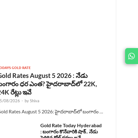
JOIN
US ON
ODAYS GOLD RATE
Gold Rates August 5 2026 : నేడు
బంగారం ధర ఎంత? హైదరాబాద్‌లో 22K,
4K రేట్లు ఇవే
5/08/2026
-
by
Shiva
old Rates August 5 2026: హైదరాబాద్‌లో బంగారం …
Gold Rate Today Hyderabad
: బంగారం కొనేవారికి షాక్.. నేడు
పెరిగిన గోల్డ్ ధరలు ఇవే