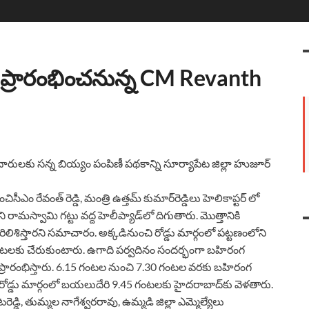
ి ప్రారంభించనున్న CM Revanth
ారులకు సన్న బియ్యం పంపిణీ పథకాన్ని సూర్యాపేట జిల్లా హుజూర్‌
రేవంత్‌ రెడ్డి, మంత్రి ఉత్తమ్‌ కుమార్‌రెడ్డిలు హెలికాప్టర్‌ లో
మస్వామి గట్టు వద్ద హెలీప్యాడ్‌లో దిగుతారు. మొత్తానికి
లిశిస్తారని సమాచారం. అక్కడినుంచి రోడ్డు మార్గంలో పట్టణంలోని
6.15 గంటలకు చేరుకుంటారు. ఉగాది పర్వదినం సందర్భంగా బహిరంగ
డి ప్రారంభిస్తారు. 6.15 గంటల నుంచి 7.30 గంటల వరకు బహిరంగ
 రోడ్డు మార్గంలో బయలుదేరి 9.45 గంటలకు హైదరాబాద్‌కు వెళతారు.
టరెడ్డి, తుమ్మల నాగేశ్వరరావు, ఉమ్మడి జిల్లా ఎమ్మెల్యేలు