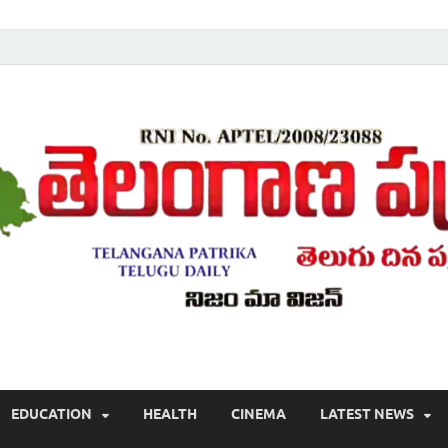
Telugu ,Latest Telangana News, Rajanna Sircilla News, Telangana Break
EDUCATION
HEALTH
CINEMA
LATEST NEWS
వార్తలు , తెలుగు వార్తలు , బ్రేకింగ్ న్యూస్ తెలుగులో , తెలంగాణ లో తాజా అప్‌డేట్