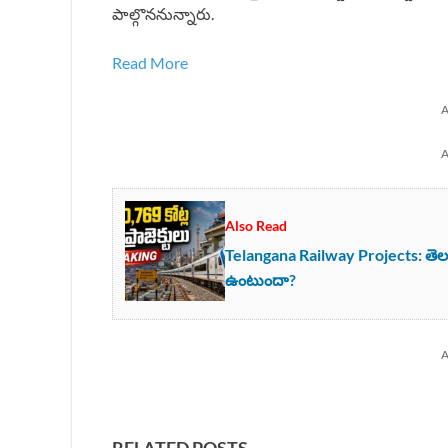
పాల్గొననున్నారు.
Read More
A
A
Also Read
Telangana Railway Projects: తెలంగాణ
ఉంటుందా?
A
RELATED POSTS