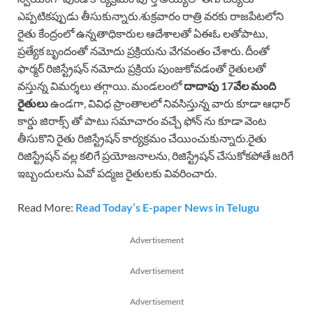
ఎప్పటికప్పుడు తీసుకున్నారు.శుక్రవారం రాత్రి వరకు రాజపేటలోని
రైతు కేంద్రంలో ఉన్నతాధికారుల ఆదేశాలతో ఏఈఓ లతోపాటు,
ప్రత్యేక బృందంతో నమోదు ప్రక్రియను వేగవంతం చేశారు. దీంతో
ఫార్మర్ రిజిస్ట్రేషన్ నమోదు ప్రక్రియ పుంజుకోవడంతో రైతులతో
వస్తున్న విమర్శలు తగ్గాయి. మండలంలో
దాదాపు 17వేల మంది
రైతులు
ఉండగా, వివిధ ప్రాంతాలలో నివసిస్తున్న వారు కూడా ఆధార్
కార్డు జిరాక్స్ తో పాటు సమాచారం వచ్చే ఫోన్ ను కూడా వెంట
తీసుకొని రైతు రిజిస్ట్రేషన్ కార్యక్రమం చేయించుకున్నారు.రైతు
రిజిస్ట్రేషన్ వల్ల కలిగే ప్రయోజనాలను, రిజిస్ట్రేషన్ చేసుకోకపోతే జరిగే
ఇబ్బందులను ఏవో పద్మజ రైతులకు వివరించారు.
Read More:
Read Today’s E-paper News in Telugu
Advertisement
Advertisement
Advertisement