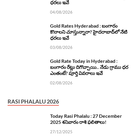
ధరలు ఇవే
04/08/2026
Gold Rates Hyderabad : బంగారం
కొనాలని చూస్తున్నారా? హైదరాబాద్‌లో నేటి
ధరలు ఇవే
03/08/2026
Gold Rate Today in Hyderabad :
బంగారం రేట్లు దిగొచ్చాయి.. నేడు గ్రాము ధర
ఎంతంటే? పూర్తి వివరాలు ఇవే
02/08/2026
RASI PHALALU 2026
Today Rasi Phalalu : 27 December
2025 శనివారం రాశి ఫలితాలు!
27/12/2025