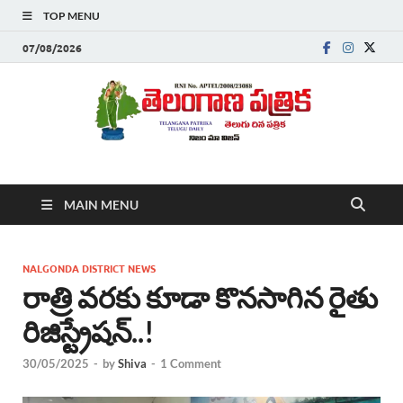
TOP MENU
07/08/2026
Telanganapatrika
Telangana News, Telugu News Today, Breaking News Telugu
MAIN MENU
,Latest Telangana News, Rajanna Sircilla News, Telangana
Breaking News, Telugu Newspaper Online, Today Telugu News,
Telangana Politics News, Hyderabad Breaking News , తాజా వార్తలు ,
తెలుగు వార్తలు , బ్రేకింగ్ న్యూస్ తెలుగులో , తెలంగాణ లో తాజా అప్‌డేట్స్ ,
NALGONDA DISTRICT NEWS
తెలుగు న్యూస్ పేపర్
రాత్రి వరకు కూడా కొనసాగిన రైతు
రిజిస్ట్రేషన్..!
30/05/2025
-
by
Shiva
-
1 Comment