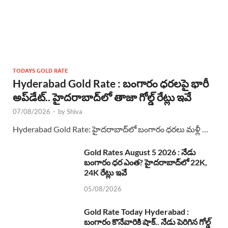
TODAYS GOLD RATE
Hyderabad Gold Rate : బంగారం ధరలపై భారీ
అప్‌డేట్.. హైదరాబాద్‌లో తాజా గోల్డ్ రేట్లు ఇవే
07/08/2026
-
by
Shiva
Hyderabad Gold Rate: హైదరాబాద్‌లో బంగారం ధరలు మళ్లీ …
Gold Rates August 5 2026 : నేడు
బంగారం ధర ఎంత? హైదరాబాద్‌లో 22K,
24K రేట్లు ఇవే
05/08/2026
Gold Rate Today Hyderabad :
బంగారం కొనేవారికి షాక్.. నేడు పెరిగిన గోల్డ్