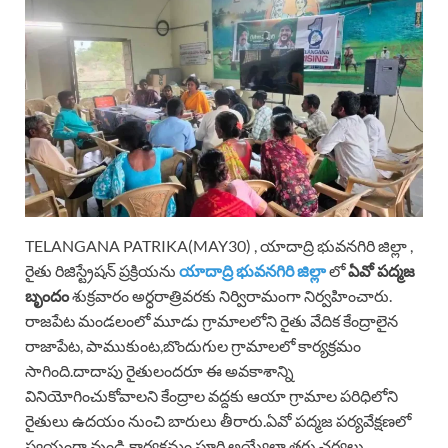
TELANGANA PATRIKA(MAY30) , యాదాద్రి భువనగిరి జిల్లా ,
రైతు రిజిస్ట్రేషన్ ప్రక్రియను
యాదాద్రి భువనగిరి జిల్లా
లో
ఏవో పద్మజ
బృందం
శుక్రవారం అర్ధరాత్రివరకు నిర్విరామంగా నిర్వహించారు.
రాజపేట మండలంలో మూడు గ్రామాలలోని రైతు వేదిక కేంద్రాలైన
రాజాపేట, పాముకుంట,బొందుగుల గ్రామాలలో కార్యక్రమం
సాగింది.దాదాపు రైతులందరూ ఈ అవకాశాన్ని
వినియోగించుకోవాలని కేంద్రాల వద్దకు ఆయా గ్రామాల పరిధిలోని
రైతులు ఉదయం నుంచి బారులు తీరారు.ఏవో పద్మజ పర్యవేక్షణలో
స్వయంగా వుండి కార్యక్రమం పూర్తి అయ్యేలా తగు చర్యలు