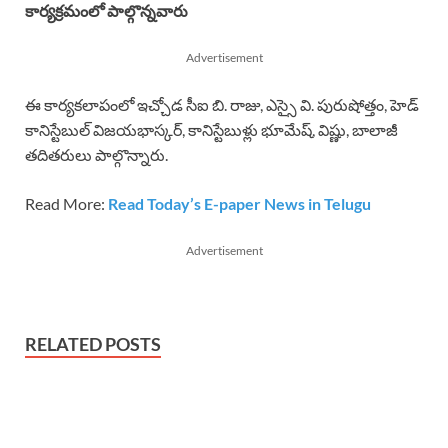
కార్యక్రమంలో పాల్గొన్నవారు
Advertisement
ఈ కార్యకలాపంలో ఇచ్చోడ సీఐ బి. రాజు, ఎస్సై వి. పురుషోత్తం, హెడ్
కానిస్టేబుల్ విజయభాస్కర్, కానిస్టేబుళ్లు భూమేష్, విష్ణు, బాలాజీ
తదితరులు పాల్గొన్నారు.
Read More:
Read Today’s E-paper News in Telugu
Advertisement
RELATED POSTS