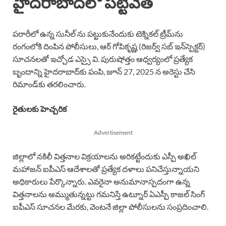
హైదరాబాద్‌లో పట్టివేత
పరారీలో ఉన్న సునీల్ ను పట్టుకునేందుకు టెక్నికల్ ట్రీమ్‌ను
రంగంలోకి దింపిన పోలీసులు, ఆర్ గోపికృష్ణ (రిజర్వ్ సబ్ ఇన్‌స్పెక్టర్)
సూచనలతో ఇచ్చోడ ఎస్సై వి. పురుషోత్తం ఆధ్వర్యంలో ప్రత్యేక
బృందాన్ని హైదరాబాద్‌కు పంపి, జూన్ 27, 2025 న అరెస్టు చేసి
రిమాండ్‌కు తరలించారు.
రైతులకు హెచ్చరిక
Advertisement
జిల్లాలో నకిలీ విత్తనాల విక్రయాలను అరికట్టేందుకు ఎస్పీ అఖిల్
మహాజన్ ఐపీఎస్ ఆదేశాలతో ప్రత్యేక దళాలు పనిచేస్తున్నాయని
అధికారులు పేర్కొన్నారు. ఎవరైనా అనుమానాస్పదంగా ఉన్న
విత్తనాలను అమ్ముతున్నట్టు గమనిస్తే ఉట్నూర్ ఏఎస్పీ కాజల్ సింగ్
ఐపీఎస్ సూచనల మేరకు, వెంటనే జిల్లా పోలీసులను సంప్రదించాలి.