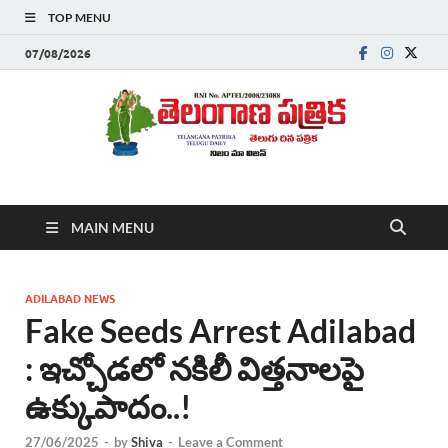
TOP MENU
07/08/2026
Telanganapatrika
Telangana News, Telugu News Today, Breaking News Telugu
MAIN MENU
,Latest Telangana News, Rajanna Sircilla News, Telangana
Breaking News, Telugu Newspaper Online, Today Telugu News,
Telangana Politics News, Hyderabad Breaking News , తాజా వార్తలు ,
తెలుగు వార్తలు , బ్రేకింగ్ న్యూస్ తెలుగులో , తెలంగాణ లో తాజా అప్‌డేట్స్ ,
ADILABAD NEWS
తెలుగు న్యూస్ పేపర్
Fake Seeds Arrest Adilabad
: ఇచ్చోడలో నకిలీ విత్తనాలపై
ఉక్కుపాదం..!
27/06/2025
-
by
Shiva
-
Leave a Comment