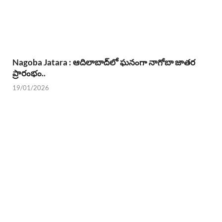
Nagoba Jatara : ఆదిలాబాద్‌లో ఘనంగా నాగోబా జాతర
ప్రారంభం..
19/01/2026