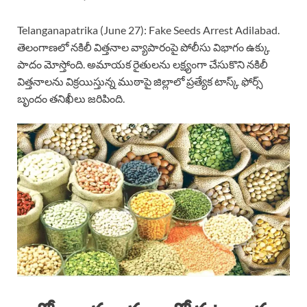
Telanganapatrika (June 27): Fake Seeds Arrest Adilabad.
తెలంగాణలో నకిలీ విత్తనాల వ్యాపారంపై పోలీసు విభాగం ఉక్కు
పాదం మోస్తోంది. అమాయక రైతులను లక్ష్యంగా చేసుకొని నకిలీ
విత్తనాలను విక్రయిస్తున్న ముఠాపై జిల్లాలో ప్రత్యేక టాస్క్ ఫోర్స్
బృందం తనిఖీలు జరిపింది.