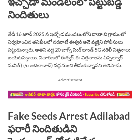
ఇచ్చోడా మండలంలో పట్టుబడ్డ
నిందితులు
తేదీ 16 జూన్ 2025 న ఇచ్చోడ మండలంలోని దాబా బి గ్రామంలో
నిర్వహించిన తనిఖీలలో నరవాటే ఈశ్వర్ అనే వ్యక్తిని పోలీసులు
పట్టుకున్నారు. అతని వద్ద 20 బాగ్స్ పింక్ బాండ్ 5G నకిలీ విత్తనాలు
బయటపడ్డాయి. విచారణలో ఈశ్వర్, ఈ విత్తనాలను పిప్పల్వార్
సునీల్ (r/o ఆదిలాబాద్) వద్ద నుంచి తీసుకున్నానని తెలిపాడు.
Advertisement
Fake Seeds Arrest Adilabad
ఫరారీ నిందితుడిని