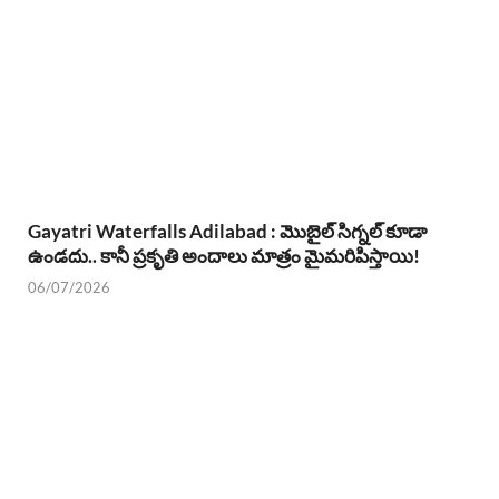
Gayatri Waterfalls Adilabad : మొబైల్ సిగ్నల్ కూడా
ఉండదు.. కానీ ప్రకృతి అందాలు మాత్రం మైమరిపిస్తాయి!
06/07/2026