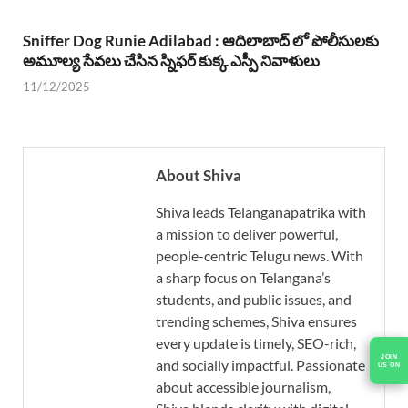
Sniffer Dog Runie Adilabad : ఆదిలాబాద్ లో పోలీసులకు
అమూల్య సేవలు చేసిన స్నిఫర్ కుక్క ఎస్పీ నివాళులు
11/12/2025
About Shiva
Shiva leads Telanganapatrika with
a mission to deliver powerful,
people-centric Telugu news. With
a sharp focus on Telangana’s
students, and public issues, and
trending schemes, Shiva ensures
every update is timely, SEO-rich,
JOIN
and socially impactful. Passionate
US ON
about accessible journalism,