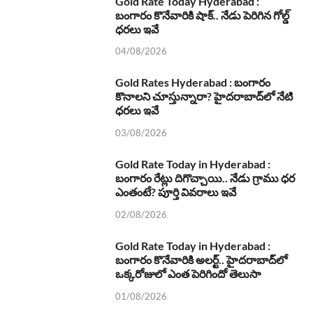
Gold Rate Today Hyderabad :
బంగారం కొనేవారికి షాక్.. నేడు పెరిగిన గోల్డ్
ధరలు ఇవే
04/08/2026
Gold Rates Hyderabad : బంగారం
కొనాలని చూస్తున్నారా? హైదరాబాద్‌లో నేటి
ధరలు ఇవే
03/08/2026
Gold Rate Today in Hyderabad :
బంగారం రేట్లు దిగొచ్చాయి.. నేడు గ్రాము ధర
ఎంతంటే? పూర్తి వివరాలు ఇవే
02/08/2026
Gold Rate Today in Hyderabad :
బంగారం కొనేవారికి అలర్ట్.. హైదరాబాద్‌లో
ఒక్కరోజులో ఎంత పెరిగిందో తెలుసా
01/08/2026