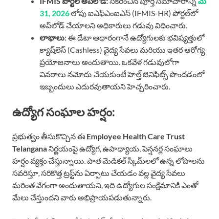
IFMIS పోర్టల్ అప్‌లోడ్:
సేకరించిన పూర్తి సమాచారాన్ని
మే
31, 2026
లోపు ఐఎఫ్ఎంఐఎస్ (IFMIS-HR) పోర్టల్‌లో
అప్‌లోడ్ చేయాలని అధికారులు గడువు విధించారు.
లాభాలు:
ఈ డేటా ఆధారంగానే ఉద్యోగులకు భవిష్యత్తులో
క్యాష్‌లెస్ (Cashless) వైద్య సేవలు మరియు ఇతర ఆరోగ్య
ప్రయోజనాలు అందుతాయి. ఒకవేళ గడువులోగా
వివరాలు నమోదు చేయకుంటే హెల్త్ బెనిఫిట్స్ పొందడంలో
ఇబ్బందులు ఎదురవుతాయని హెచ్చరించారు.
ఉద్యోగ సంఘాల హర్షం:
ప్రభుత్వం తీసుకొచ్చిన ఈ
Employee Health Care Trust
Telangana
నిర్ణయంపై ఉద్యోగ, ఉపాధ్యాయ, పెన్షనర్ల సంఘాలు
హర్షం వ్యక్తం చేస్తున్నాయి. పాత మెడికల్ స్కీమ్‌లలో ఉన్న లోపాలను
సవరిస్తూ, సరికొత్త ట్రస్ట్‌ను ఏర్పాటు చేయడం వల్ల వైద్య సేవలు
మరింత వేగంగా అందుతాయని, ఇది ఉద్యోగుల సంక్షేమానికి ఎంతో
మేలు చేస్తుందని వారు అభిప్రాయపడుతున్నారు.