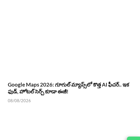
Google Maps 2026: గూగుల్ మ్యాప్స్‌లో కొత్త AI ఫీచర్.. ఇక
ఫుడ్, హోటల్ సెర్చ్ కూడా ఈజీ!
08/08/2026