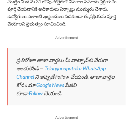
మొత్తం మీద మే 31 లోపు పోర్టల్‌లో వివరాల నమోదు ప్రక్రియను
పూర్తి చేయడానికి అధికారులు ఏర్పాట్లు ముమ్మరం చేశారు.
ఉద్యోగులు ఎలాంటి ఇబ్బందులు పడకుండా ఈ ప్రక్రియను పూర్తి
చేయాలని ప్రభుత్వం సూచించింది.
Advertisement
ప్రతిరోజూ తాజా వార్తలు మీ వాట్సాప్‌కు నేరుగా
అందుకోండి —
Telanganapatrika WhatsApp
Channel
ని ఇప్పుడే Follow చేయండి. తాజా వార్తల
కోసం మా
Google News
పేజీని
కూడా
Follow
చేయండి.
Advertisement