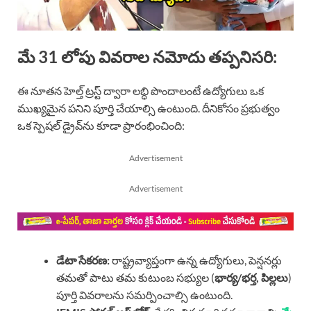
మే 31 లోపు వివరాల నమోదు తప్పనిసరి:
ఈ నూతన హెల్త్ ట్రస్ట్ ద్వారా లబ్ధి పొందాలంటే ఉద్యోగులు ఒక
ముఖ్యమైన పనిని పూర్తి చేయాల్సి ఉంటుంది. దీనికోసం ప్రభుత్వం
ఒక స్పెషల్ డ్రైవ్‌ను కూడా ప్రారంభించింది:
Advertisement
Advertisement
డేటా సేకరణ:
రాష్ట్రవ్యాప్తంగా ఉన్న ఉద్యోగులు, పెన్షనర్లు
తమతో పాటు తమ కుటుంబ సభ్యుల (
భార్య/భర్త, పిల్లలు
)
పూర్తి వివరాలను సమర్పించాల్సి ఉంటుంది.