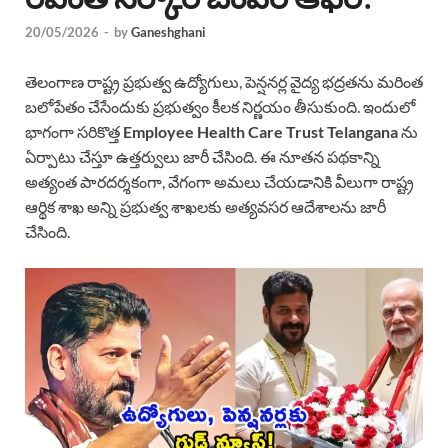
20/05/2026
-
by
Ganeshghani
తెలంగాణ రాష్ట్ర ప్రభుత్వ ఉద్యోగులు, పెన్షనర్ల వైద్య భద్రతను మరింత
బలోపేతం చేసేందుకు ప్రభుత్వం కీలక నిర్ణయం తీసుకుంది. ఇందులో
భాగంగా సరికొత్త
Employee Health Care Trust Telangana
ను
ఏర్పాటు చేస్తూ ఉత్తర్వులు జారీ చేసింది. ఈ నూతన పథకాన్ని
అత్యంత పారదర్శకంగా, వేగంగా అమలు చేయడానికి వీలుగా రాష్ట్ర
ఆర్థిక శాఖ అన్ని ప్రభుత్వ శాఖలకు అత్యవసర ఆదేశాలను జారీ
చేసింది.