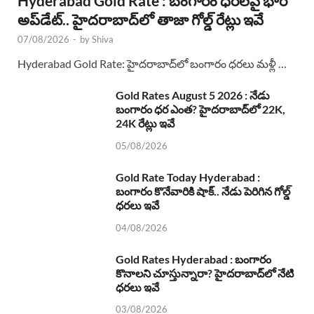
Hyderabad Gold Rate : బంగారం ధరలపై భారీ
అప్‌డేట్.. హైదరాబాద్‌లో తాజా గోల్డ్ రేట్లు ఇవే
07/08/2026
-
by
Shiva
Hyderabad Gold Rate: హైదరాబాద్‌లో బంగారం ధరలు మళ్లీ …
Gold Rates August 5 2026 : నేడు
బంగారం ధర ఎంత? హైదరాబాద్‌లో 22K,
24K రేట్లు ఇవే
05/08/2026
Gold Rate Today Hyderabad :
బంగారం కొనేవారికి షాక్.. నేడు పెరిగిన గోల్డ్
ధరలు ఇవే
04/08/2026
Gold Rates Hyderabad : బంగారం
కొనాలని చూస్తున్నారా? హైదరాబాద్‌లో నేటి
ధరలు ఇవే
03/08/2026