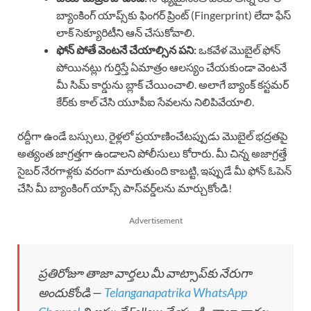
బ్యాంకింగ్ యాప్స్‌కు ఫింగర్ ప్రింట్ (Fingerprint) లేదా ఫేస్
లాక్ సెక్యూరిటీని ఆన్ చేసుకోవాలి.
ఫోన్ పోతే వెంటనే చేయాల్సిన పని:
ఒకవేళ మొబైల్ ఫోన్
పోయినట్లు గుర్తిస్తే ఏమాత్రం ఆలస్యం చేయకుండా వెంటనే
మీ సిమ్ కార్డును బ్లాక్ చేయించాలి. అలాగే బ్యాంక్ కస్టమర్
కేర్‌కు కాల్ చేసి యూపీఐ సేవలను నిలిపివేయాలి.
రద్దీగా ఉండే బస్సులు, రైళ్లలో ప్రయాణించేటప్పుడు మొబైల్ భద్రతపై
అత్యంత జాగ్రత్తగా ఉండాలని పోలీసులు కోరారు. మీ చిన్న అజాగ్రత్తే
సైబర్ నేరగాళ్లకు వరంగా మారుతుంది కాబట్టి, ఇప్పుడే మీ ఫోన్ ఓపెన్
చేసి మీ బ్యాంకింగ్ యాప్స్ పాస్‌వర్డ్‌లను మార్చుకోండి!
Advertisement
ప్రతిరోజూ తాజా వార్తలు మీ వాట్సాప్‌కు నేరుగా
అందుకోండి —
Telanganapatrika WhatsApp