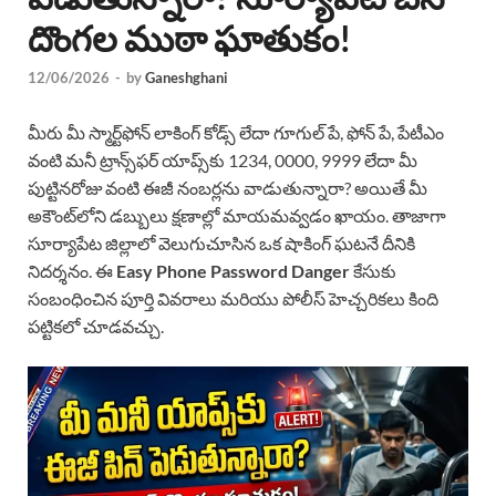
దొంగల ముఠా ఘాతుకం!
12/06/2026
-
by
Ganeshghani
మీరు మీ స్మార్ట్‌ఫోన్ లాకింగ్ కోడ్స్ లేదా గూగుల్ పే, ఫోన్ పే, పేటీఎం
వంటి మనీ ట్రాన్స్‌ఫర్ యాప్స్‌కు 1234, 0000, 9999 లేదా మీ
పుట్టినరోజు వంటి ఈజీ నంబర్లను వాడుతున్నారా? అయితే మీ
అకౌంట్‌లోని డబ్బులు క్షణాల్లో మాయమవ్వడం ఖాయం. తాజాగా
సూర్యాపేట జిల్లాలో వెలుగుచూసిన ఒక షాకింగ్ ఘటనే దీనికి
నిదర్శనం. ఈ
Easy Phone Password Danger
కేసుకు
సంబంధించిన పూర్తి వివరాలు మరియు పోలీస్ హెచ్చరికలు కింది
పట్టికలో చూడవచ్చు.