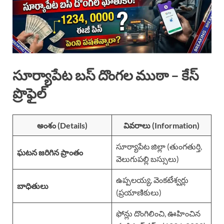
సూర్యాపేట బస్ దొంగల ముఠా – కేస్
ప్రొఫైల్
అంశం (Details)
వివరాలు (Information)
సూర్యాపేట జిల్లా (తుంగతుర్తి,
ఘటన జరిగిన ప్రాంతం
వెలుగుపల్లి బస్సులు)
ఉప్పలయ్య, వెంకటేశ్వర్లు
బాధితులు
(ప్రయాణికులు)
ఫోన్లు దొంగిలించి, ఊహించిన