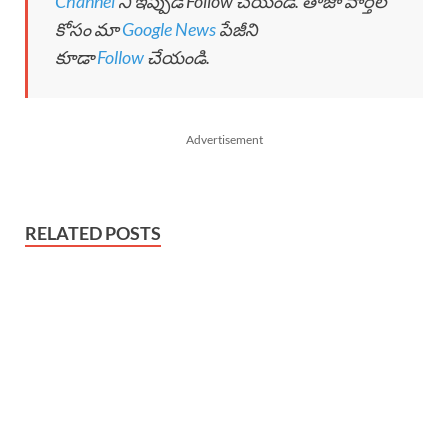
Channel
ని ఇప్పుడే Follow చేయండి. తాజా వార్తల
కోసం మా
Google News
పేజీని
కూడా
Follow
చేయండి.
Advertisement
RELATED POSTS