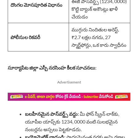
ఈజీ పాస్‌వర్డ్స్ (1234, 0000)
దొంగల మోసపూరిత విధానం
కొట్టి బ్యాంక్ అకౌంట్లు ఖాళీ
చేయడం
ముగ్గురు నిందితుల అరెస్ట్,
పోలీసుల రికవరీ
₹2.7 లక్షల నగదు, 27
స్మార్ట్‌ఫోన్లు, ఒక కారు స్వాధీనం
సూర్యాపేట జిల్లా ఎస్పీ నరసింహ కీలక సూచనలు:
Advertisement
బలహీనమైన పాస్‌వర్డ్స్ వద్దు:
మీ ఫోన్ స్క్రీన్ లాక్‌కు,
యూపీఐ యాప్స్‌కు 1234, 0000 వంటి సులభమైన
నంబర్లను అస్సలు పెట్టకూడదు.
బయోమెట్రిక్ వాడండి:
సాధ్యమైనంత వరకు అన్ని రకాల