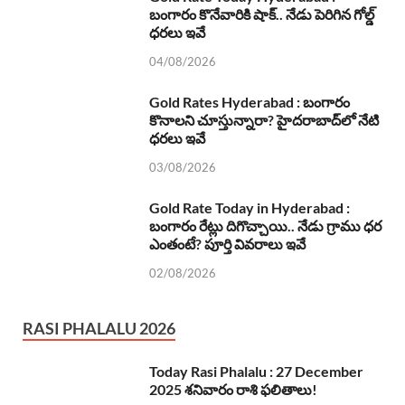
బంగారం కొనేవారికి షాక్.. నేడు పెరిగిన గోల్డ్
ధరలు ఇవే
04/08/2026
Gold Rates Hyderabad : బంగారం
కొనాలని చూస్తున్నారా? హైదరాబాద్‌లో నేటి
ధరలు ఇవే
03/08/2026
Gold Rate Today in Hyderabad :
బంగారం రేట్లు దిగొచ్చాయి.. నేడు గ్రాము ధర
ఎంతంటే? పూర్తి వివరాలు ఇవే
02/08/2026
RASI PHALALU 2026
Today Rasi Phalalu : 27 December
2025 శనివారం రాశి ఫలితాలు!