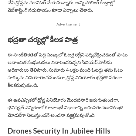
చేసి డ్రోన్లను మానిటర్ చేయనున్నారు. అన్ని పోలింగ్ కేంద్రాల్లో
వెబ్‌కాస్టింగ్ సదుపాయం కూడా ఏర్పాటు చేశారు.
Advertisement
భద్రతా చర్యల్లో కీలక పాత్ర
ఈ సాంకేతికతతో పెద్ద సంఖ్యలో ఓటర్ల రద్దీని పర్యవేక్షించడంతో పాటు
అవాంఛిత సంఘటనలు నివారించవచ్చని సీనియర్ పోలీసు
అధికారులు తెలిపారు. సుమారు 4 లక్షల మంది ఓటర్లు తమ ఓటు
హక్కును వినియోగించనుండగా, డ్రోన్ల వినియోగం భద్రతా పరంగా
కీలకమవుతుంది.
ఈ ఉపఎన్నికలో డ్రోన్ల వినియోగం మొదటిసారి జరుగుతుండగా,
భవిష్యత్ ఎన్నికలలో కూడా ఇదే విధానాన్ని అనుసరించడానికి ఇది
మోడల్‌గా నిలుస్తుందనే అంచనా వ్యక్తమవుతోంది.
Drones Security In Jubilee Hills