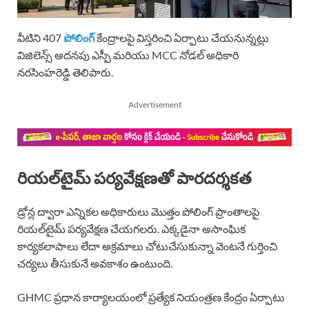
వీటిని 407
పోలింగ్
కేంద్రాలపై విస్తరించి ఏర్పాటు చేయనున్నట్లు
విజిలెన్స్ అదనపు ఎస్పీ మరియు MCC నోడల్ అధికారి
నరసింహరెడ్డి తెలిపారు.
Advertisement
రియల్‌టైమ్ పర్యవేక్షణతో పారదర్శకత
డ్రోన్ల ద్వారా ఎన్నికల అధికారులు మొత్తం పోలింగ్ ప్రాంతాలపై
రియల్‌టైమ్ పర్యవేక్షణ చేయగలరు. ఎక్కడైనా అసాంఘిక
కార్యకలాపాలు లేదా అక్రమాలు చోటుచేసుకున్నా వెంటనే గుర్తించి
చర్యలు తీసుకునే అవకాశం ఉంటుంది.
GHMC ప్రధాన కార్యాలయంలో ప్రత్యేక నియంత్రణ కేంద్రం ఏర్పాటు