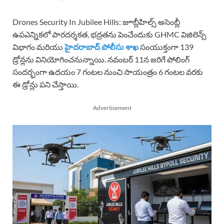
Drones Security In Jubilee Hills: జూబ్లీహిల్స్ అసెంబ్లీ
ఉపఎన్నికలో పారదర్శకత, భద్రతను పెంచేందుకు GHMC విజిలెన్స్
విభాగం మరియు
హైదరాబాద్ పోలీసు శాఖ
సంయుక్తంగా 139
డ్రోన్లను వినియోగించనున్నాయి. నవంబర్ 11న జరిగే పోలింగ్
సందర్భంగా ఉదయం 7 గంటల నుంచి సాయంత్రం 6 గంటల వరకు
ఈ డ్రోన్లు పని చేస్తాయి.
Advertisement