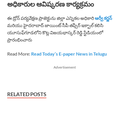
అధికారుల ఆవిష్కరణ కార్యక్రమం
ఈ డ్రోన్ పర్యవేక్షణ ప్రాజెక్టును జిల్లా ఎన్నికల అధికారి
ఆర్వీ కర్ణన్
మరియు హైదరాబాద్ జాయింట్ సీపీ తఫ్సీర్ ఇక్బాల్ కలిసి
యూసుఫ్‌గూడలోని కొట్ల విజయభాస్కర్ రెడ్డి స్టేడియంలో
ప్రారంభించారు
Read More:
Read Today’s E-paper News in Telugu
Advertisement
RELATED POSTS