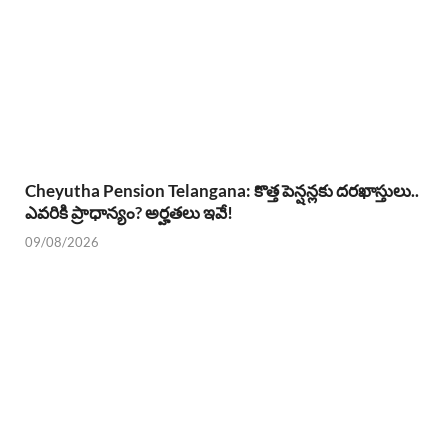
Cheyutha Pension Telangana: కొత్త పెన్షన్లకు దరఖాస్తులు..
ఎవరికి ప్రాధాన్యం? అర్హతలు ఇవే!
09/08/2026