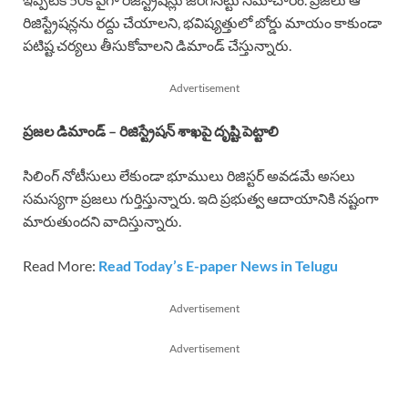
రిజిస్ట్రేషన్లను రద్దు చేయాలని, భవిష్యత్తులో బోర్డు మాయం కాకుండా
పటిష్ట చర్యలు తీసుకోవాలని డిమాండ్ చేస్తున్నారు.
Advertisement
ప్రజల డిమాండ్ – రిజిస్ట్రేషన్ శాఖపై దృష్టి పెట్టాలి
సిలింగ్ నోటీసులు లేకుండా భూములు రిజిస్టర్ అవడమే అసలు
సమస్యగా ప్రజలు గుర్తిస్తున్నారు. ఇది ప్రభుత్వ ఆదాయానికి నష్టంగా
మారుతుందని వాదిస్తున్నారు.
Read More:
Read Today’s E-paper News in Telugu
Advertisement
Advertisement