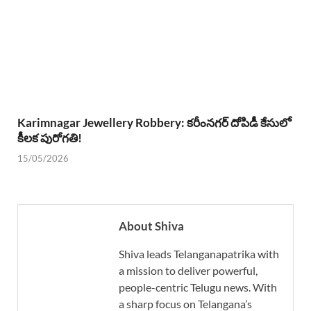
Karimnagar Jewellery Robbery: కరీంనగర్ దోపిడీ కేసులో
కీలక పురోగతి!
15/05/2026
About Shiva
Shiva leads Telanganapatrika with
a mission to deliver powerful,
people-centric Telugu news. With
a sharp focus on Telangana’s