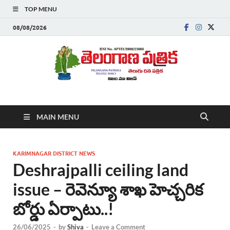
TOP MENU
08/08/2026
Telanganapatrika
Telangana News, Telugu News Today, Breaking News Telugu
MAIN MENU
,Latest Telangana News, Rajanna Sircilla News, Telangana
Breaking News, Telugu Newspaper Online, Today Telugu News,
Telangana Politics News, Hyderabad Breaking News , తాజా వార్తలు ,
తెలుగు వార్తలు , బ్రేకింగ్ న్యూస్ తెలుగులో , తెలంగాణ లో తాజా అప్‌డేట్స్ ,
KARIMNAGAR DISTRICT NEWS
తెలుగు న్యూస్ పేపర్
Deshrajpalli ceiling land
issue – రెవెన్యూ శాఖ హెచ్చరిక
బోర్డు ఏర్పాటు..!
26/06/2025
-
by
Shiva
-
Leave a Comment