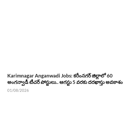
Karimnagar Anganwadi Jobs: కరీంనగర్ జిల్లాలో 60
అంగన్వాడీ టీచర్ పోస్టులు.. ఆగస్టు 5 వరకు దరఖాస్తు అవకాశం
01/08/2026