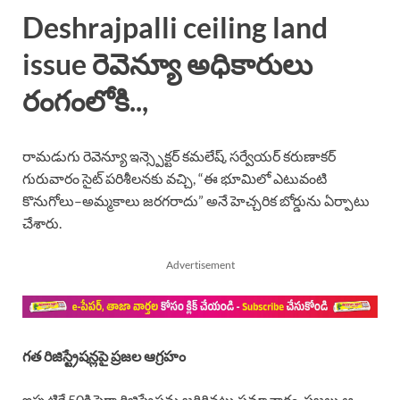
Deshrajpalli ceiling land
issue రెవెన్యూ అధికారులు
రంగంలోకి..,
రామడుగు రెవెన్యూ ఇన్స్పెక్టర్ కమలేష్, సర్వేయర్ కరుణాకర్
గురువారం సైట్ పరిశీలనకు వచ్చి, “ఈ భూమిలో ఎటువంటి
కొనుగోలు–అమ్మకాలు జరగరాదు” అనే హెచ్చరిక బోర్డును ఏర్పాటు
చేశారు.
Advertisement
గత రిజిస్ట్రేషన్లపై ప్రజల ఆగ్రహం
ఇప్పటికే 50కి పైగా రిజిస్ట్రేషన్లు జరిగినట్టు సమాచారం. ప్రజలు ఆ