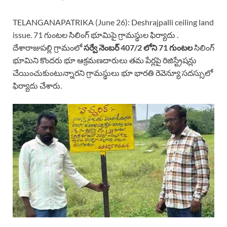
TELANGANAPATRIKA (June 26): Deshrajpalli ceiling land
issue. 71 గుంటల సిలింగ్ భూమిపై గ్రామస్థుల ఫిర్యాదు .
దేశారాజుపల్లి గ్రామంలో
సర్వే నెంబర్ 407/2 లోని 71 గుంటల
సిలింగ్
భూమిని కొందరు భూ ఆక్రమణదారులు తమ పేర్లపై రిజిస్ట్రేషన్లు
చేయించుకుంటున్నారని గ్రామస్థులు భూ భారతి రెవెన్యూ సదస్సులో
ఫిర్యాదు చేశారు.