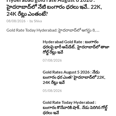
హైదరాబాద్‌లో నేటి బంగారం ధరలు ఇవే.. 22K,
24K రేట్లు ఎంతంటే?
08/08/2026
-
by
Shiva
Gold Rate Today Hyderabad: హైదరాబాద్‌లో ఆగస్టు 8, …
Hyderabad Gold Rate : బంగారం
ధరలపై భారీ అప్‌డేట్.. హైదరాబాద్‌లో తాజా
గోల్డ్ రేట్లు ఇవే
07/08/2026
Gold Rates August 5 2026 : నేడు
బంగారం ధర ఎంత? హైదరాబాద్‌లో 22K,
24K రేట్లు ఇవే
05/08/2026
Gold Rate Today Hyderabad :
బంగారం కొనేవారికి షాక్.. నేడు పెరిగిన గోల్డ్
ధరలు ఇవే