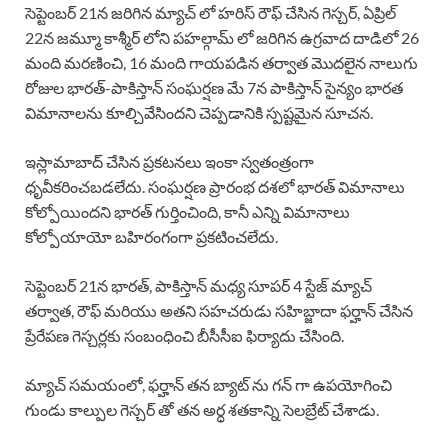
సెప్టెంబర్ 21న జరిగిన మ్యాచ్ లో హరిస్ రౌఫ్ చేసిన గెస్చర్, ఏప్రిల్
22న జమ్మూ కాశ్మీర్ లోని పహల్గామ్ లో జరిగిన ఉగ్రవాద దాడిలో 26
మంది మరణించి, 16 మంది గాయపడిన తర్వాత మొదలైన నాలుగు
రోజుల భారత్-పాకిస్తాన్ సంఘర్షణ మే 7న పాకిస్తాన్ సైన్యం భారత
విమానాలను కూల్చివేసిందని చెప్పడానికి స్పష్టమైన సూచన.
ఇస్లామాబాద్ చేసిన ప్రకటనలు ఇంకా స్వతంత్రంగా
ధృవీకరించబడలేదు. సంఘర్షణ ప్రారంభ దశలో భారత్ విమానాలు
కోల్పోయిందని భారత్ గుర్తించింది, కానీ ఎన్ని విమానాలు
కోల్పోయాయో బహిరంగంగా ప్రకటించలేదు.
సెప్టెంబర్ 21న భారత్, పాకిస్తాన్ మధ్య సూపర్ 4 స్టేజ్ మ్యాచ్
తర్వాత, రౌఫ్ మరియు అతని సహచరుడు సహిబ్జాదా ఫర్హాన్ చేసిన
ప్రేరేపణ గెస్చర్లకు సంబంధించి బీసీసీఐ ఫిర్యాదు చేసింది.
మ్యాచ్ సమయంలో, ఫర్హాన్ తన బ్యాట్ ను గన్ గా ఉపయోగించి
గుండు కాల్పుల గెస్చర్ తో తన అర్ధ శతకాన్ని సెలబ్రేట్ చేశాడు.