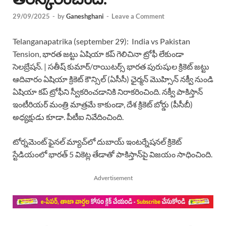
29/09/2025
-
by
Ganeshghani
-
Leave a Comment
Telanganapatrika (september 29): India vs Pakistan
Tension, భారత జట్టు ఏషియా కప్ గెలిచినా ట్రోఫీ లేకుండా
సెలబ్రేషన్. | సతీష్ కుమార్/రాయిటర్స్ భారత పురుషుల క్రికెట్ జట్టు
ఆదివారం ఏషియా క్రికెట్ కౌన్సిల్ (ఏసీసీ) ఛైర్మన్ మొహ్సిన్ నక్వీ నుండి
ఏషియా కప్ ట్రోఫీని స్వీకరించడానికి నిరాకరించింది. నక్వీ పాకిస్తాన్
ఇంటీరియర్ మంత్రి మాత్రమే కాకుండా, దేశ క్రికెట్ బోర్డు (పీసీబీ)
అధ్యక్షుడు కూడా. పీటీఐ నివేదించింది.
టోర్నమెంట్ ఫైనల్ మ్యాచ్‌లో దుబాయ్ ఇంటర్నేషనల్ క్రికెట్
స్టేడియంలో భారత్ 5 వికెట్ల తేడాతో పాకిస్తాన్‌పై విజయం సాధించింది.
Advertisement