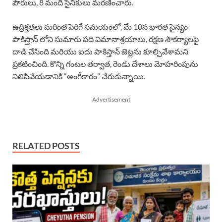
పౌరులు, 8 మంది సైనికులు మరణించారు.
ఉద్రిక్తతలు మరింత పెరిగే సమయంలో, మే 10న భారత సైన్యం
పాకిస్తాన్ లోని సుమారు పది విమానాశ్రయాలు, రక్షణ సౌకర్యాలపై
దాడి చేసింది మరియు ఐదు పాకిస్తాన్ జెట్లను కూల్చివేశామని
ప్రకటించింది. కొన్ని గంటల తర్వాత, రెండు దేశాలు మోహరింపును
నిలిపివేయడానికి “అంగీకారం” చేరుకున్నాయి.
Advertisement
RELATED POSTS