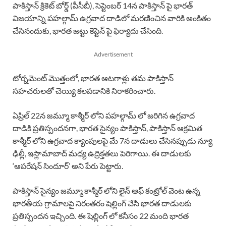
పాకిస్తాన్ క్రికెట్ బోర్డ్ (పీసీబీ), సెప్టెంబర్ 14న పాకిస్తాన్ పై భారత్
విజయాన్ని పహల్గామ్ ఉగ్రవాద దాడిలో మరణించిన వారికి అంకితం
చేసినందుకు, భారత జట్టు కెప్టెన్ పై ఫిర్యాదు చేసింది.
Advertisement
టోర్నమెంట్ మొత్తంలో, భారత ఆటగాళ్లు తమ పాకిస్తాన్
సహచరులతో చెయ్యి కలపడానికి నిరాకరించారు.
ఏప్రిల్ 22న జమ్మూ కాశ్మీర్ లోని పహల్గామ్ లో జరిగిన ఉగ్రవాద
దాడికి ప్రతిస్పందనగా, భారత సైన్యం పాకిస్తాన్, పాకిస్తాన్ ఆక్రమిత
కాశ్మీర్ లోని ఉగ్రవాద క్యాంపులపై మే 7న దాడులు చేసినప్పుడు న్యూ
ఢిల్లీ, ఇస్లామాబాద్ మధ్య ఉద్రిక్తతలు పెరిగాయి. ఈ దాడులకు
‘ఆపరేషన్ సిందూర్’ అని పేరు పెట్టారు.
పాకిస్తాన్ సైన్యం జమ్మూ కాశ్మీర్ లోని లైన్ ఆఫ్ కంట్రోల్ వెంట ఉన్న
భారతీయ గ్రామాలపై నిరంతరం షెల్లింగ్ చేసి భారత దాడులకు
ప్రతిస్పందన ఇచ్చింది. ఈ షెల్లింగ్ లో కనీసం 22 మంది భారత