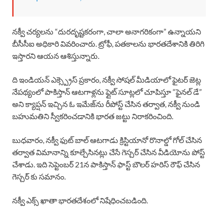
నక్వీ చర్యలను “దురదృష్టకరంగా, చాలా అనాగరికంగా” ఉన్నాయని
బీసీసీఐ అధికారి వివరించారు. ట్రోఫీ, పతకాలను భారతదేశానికి తిరిగి
ఇస్తారని ఆయన ఆశిస్తున్నారు.
ది ఇండియన్ ఎక్స్ప్రెస్ ప్రకారం, నక్వీ సోషల్ మీడియాలో ఫైటర్ జెట్ల
నేపథ్యంలో పాకిస్తాన్ ఆటగాళ్లను ఫ్లైట్ సూట్లలో చూపిస్తూ “ఫైనల్ డే”
అని క్యాప్షన్ ఇచ్చిన ఓ ఇమేజ్‌ను రీపోస్ట్ చేసిన తర్వాత, నక్వీ నుండి
బహుమతిని స్వీకరించడానికి భారత జట్టు నిరాకరించింది.
బుధవారం, నక్వీ ఫుట్ బాల్ ఆటగాడు క్రిస్టియానో రొనాల్డో గోల్ చేసిన
తర్వాత విమానాన్ని కూల్చేసినట్లు చేసే గెస్చర్ చేసిన వీడియోను పోస్ట్
చేశాడు. ఇది సెప్టెంబర్ 21న పాకిస్తాన్ ఫాస్ట్ బౌలర్ హరిస్ రౌఫ్ చేసిన
గెస్చర్ కు సమానం.
నక్వీ ఎక్స్ ఖాతా భారతదేశంలో నిషేధించబడింది.