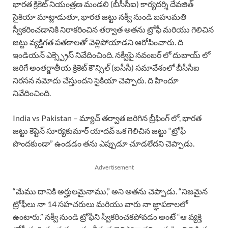
భారత క్రికెట్ నియంత్రణ మండలి (బీసీసీఐ) కార్యదర్శి దేవజిత్
సైకియా మాట్లాడుతూ, భారత జట్టు నక్వీ నుండి బహుమతి
స్వీకరించడానికి నిరాకరించిన తర్వాత అతను ట్రోఫీ మరియు గెలిచిన
జట్టు వ్యక్తిగత పతకాలతో వెళ్లిపోయాడని ఆరోపించారు. ది
ఇండియన్ ఎక్స్ప్రెస్ నివేదించింది. నక్వీపై నవంబర్ లో దుబాయ్ లో
జరిగే అంతర్జాతీయ క్రికెట్ కౌన్సిల్ (ఐసీసీ) సమావేశంలో బీసీసీఐ
నిరసన నమోదు చేస్తుందని సైకియా చెప్పారు. ది హిందూ
నివేదించింది.
India vs Pakistan – మ్యాచ్ తర్వాత జరిగిన బ్రీఫింగ్ లో, భారత
జట్టు కెప్టెన్ సూర్యకుమార్ యాదవ్ ఒక గెలిచిన జట్టు “ట్రోఫీ
పొందకుండా” ఉండడం తను ఎప్పుడూ చూడలేదని చెప్పాడు.
Advertisement
“మేము దానికి అర్హులమైనాము,” అని అతను చెప్పాడు. “నిజమైన
ట్రోఫీలు నా 14 సహచరులు మరియు వారు నా జ్ఞాపకాలలో
ఉంటారు.” నక్వీ నుండి ట్రోఫీని స్వీకరించకపోవడం అంటే “ఆ వ్యక్తి