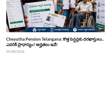
Cheyutha Pension Telangana: కొత్త పెన్షన్లకు దరఖాస్తులు..
ఎవరికి ప్రాధాన్యం? అర్హతలు ఇవే!
09/08/2026