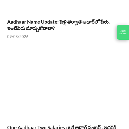
Aadhaar Name Update: పెళ్లి తర్వాత ఆధార్‌లో పేరు,
ఇంటిపేరు మార్చుకోవాలా?
09/08/2026
One Aadhaar Two Salaries : ఒకే ఆధార్ నంబర్.. ఇద్దరికి