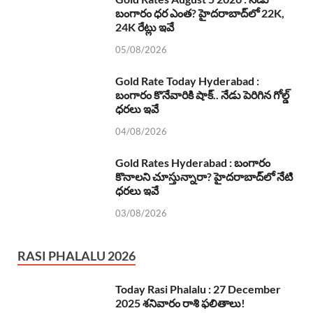
బంగారం ధర ఎంత? హైదరాబాద్‌లో 22K,
24K రేట్లు ఇవే
05/08/2026
Gold Rate Today Hyderabad :
బంగారం కొనేవారికి షాక్.. నేడు పెరిగిన గోల్డ్
ధరలు ఇవే
04/08/2026
Gold Rates Hyderabad : బంగారం
కొనాలని చూస్తున్నారా? హైదరాబాద్‌లో నేటి
ధరలు ఇవే
03/08/2026
RASI PHALALU 2026
Today Rasi Phalalu : 27 December
2025 శనివారం రాశి ఫలితాలు!