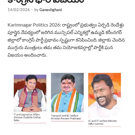
14/02/2026
-
by
Ganeshghani
Karimnagar Politics 2026: రాష్ట్రంలో ప్రభుత్వం ఏర్పడి రెండేళ్లు
పూర్తైన నేపథ్యంలో జరిగిన మున్సిపల్ ఎన్నికల్లో ఉమ్మడి కరీంనగర్
జిల్లాలో కాంగ్రెస్ పార్టీ ప్రభావం స్పష్టంగా కనిపించింది. జిల్లాకు చెందిన
ముగ్గురు మంత్రులు తమ తమ నియోజకవర్గాల్లో పార్టీకి ఘన
విజయం అందించారు.