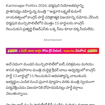
Karimnagar Politics 2026: ధర్మపురి నియోజకవర్గాన్ని
ప్రాతినిధ్యం వహిస్తున్న మంత్రి **అడ్లూరి లక్ష్మణ్ కుమార్
నాయకత్వంలో కాంగ్రెస్ పార్టీ చరిత్రాత్మక విజయాన్ని నమోదు చేసింది.
ధర్మపురి మున్సిపాలిటీలోని మొత్తం 15 వార్డులను కాంగ్రెస్
గెలుచుకుని ప్రత్యర్థి బీఆర్ఎస్‌కు ఒక్క సీటు కూడా దక్కనీయలేదు.
Advertisement
అదే విధంగా మంథని మున్సిపాలిటీలో ఐటీ, పరిశ్రమలు మరియు
శాసన వ్యవహారాల మంత్రి దుద్దిళ్ల శ్రీధర్ బాబు ఆధ్వర్యంలో కాంగ్రెస్
పార్టీ 13 వార్డుల్లో 11 గెలుచుకుని ఆధిపత్యాన్ని చాటుకుంది.
అభ్యర్థుల ఎంపిక నుంచి ప్రచార వ్యూహం వరకు మంత్రి స్వయంగా
పర్యవేక్షించడం విజయానికి దోహదపడినట్లు పార్టీ వర్గాలు
చెబుతున్నాయి.
హుస్నాబాద్ మున్సిపాలిటీలో బీసీ సంక్షేమ మరియు రవాణా శాఖ