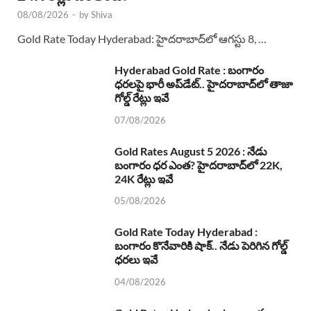
08/08/2026
-
by
Shiva
Gold Rate Today Hyderabad: హైదరాబాద్‌లో ఆగస్టు 8, …
Hyderabad Gold Rate : బంగారం
ధరలపై భారీ అప్‌డేట్.. హైదరాబాద్‌లో తాజా
గోల్డ్ రేట్లు ఇవే
07/08/2026
Gold Rates August 5 2026 : నేడు
బంగారం ధర ఎంత? హైదరాబాద్‌లో 22K,
24K రేట్లు ఇవే
05/08/2026
Gold Rate Today Hyderabad :
బంగారం కొనేవారికి షాక్.. నేడు పెరిగిన గోల్డ్
ధరలు ఇవే
04/08/2026