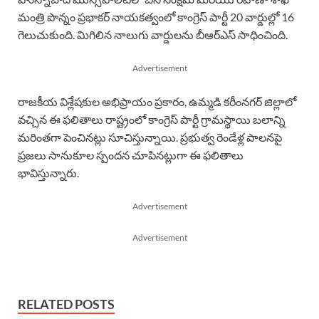
మంత్రి పొన్నం ప్రభాకర్ నాయకత్వంలో కాంగ్రెస్ పార్టీ 20 వార్డుల్లో 16
గెలుచుకుంది. మిగిలిన నాలుగు వార్డులను బీఆర్ఎస్ సాధించింది.
Advertisement
రాజకీయ విశ్లేషకుల అభిప్రాయం ప్రకారం, ఉమ్మడి కరీంనగర్ జిల్లాలో
వచ్చిన ఈ ఫలితాలు రాష్ట్రంలో కాంగ్రెస్ పార్టీ గ్రామస్థాయి బలాన్ని
మరింతగా పెంచినట్లు సూచిస్తున్నాయి. ప్రభుత్వ రెండేళ్ల పాలనపై
ప్రజలు సానుకూల స్పందన చూపినట్లుగా ఈ ఫలితాలు
భావిస్తున్నారు.
Advertisement
Advertisement
RELATED POSTS