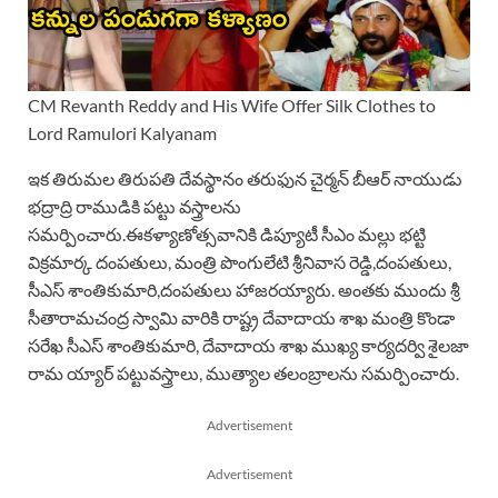
CM Revanth Reddy and His Wife Offer Silk Clothes to
Lord Ramulori Kalyanam
ఇక తిరుమల తిరుపతి దేవస్థానం తరుఫున చైర్మన్‌ బీఆర్‌ నాయుడు
భద్రాద్రి రాముడికి పట్టు వస్త్రాలను
సమర్పించారు.ఈకళ్యాణోత్సవానికి డిప్యూటీ సీఎం మల్లు భట్టి
విక్రమార్క దంపతులు, మంత్రి పొంగులేటి శ్రీనివాస రెడ్డి,దంపతులు,
సీఎస్ శాంతికుమారి,దంపతులు హాజరయ్యారు. అంతకు ముందు శ్రీ
సీతారామచంద్ర స్వామి వారికి రాష్ట్ర దేవాదాయ శాఖ మంత్రి కొండా
సరేఖ సీఎస్ శాంతి‌కుమారి, దేవాదాయ శాఖ ముఖ్య కార్యదర్వి శైలజా
రామ య్యార్ పట్టువస్త్రాలు, ముత్యాల తలంబ్రాలను సమర్పించారు.
Advertisement
Advertisement