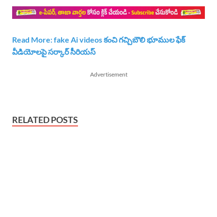
Read More: fake Ai videos కంచి గచ్చిబౌలి భూముల ఫేక్
వీడియోలపై సర్కార్ సీరియస్
Advertisement
RELATED POSTS