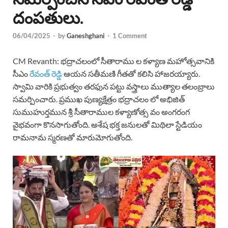
దంపతులు.
06/04/2025
-
by
Ganeshghani
-
1 Comment
CM Revanth: భద్రాచలంలో సీతారాము ల కళ్యాణ మహోత్సవానికి
సీఎం
రేవంత్ రెడ్డి
ఆయన సతీమణి గీతతో కలిసి హాజరయ్యారు.
స్వామి వారికి ప్రభుత్వం తరఫున పట్టు వస్త్రాలు ముత్యాల తలంబ్రాలు
సమర్పించారు. ప్రముఖ పుణ్యక్షేత్రం భద్రాచలం లో అభిజిత్
సుముహుర్తమున శ్రీ సీతారాముల కళ్యాణోత్స వం అంగరంగ
వైభవంగా కొనసాగుతోంది. అశేష భక్త జనులతో మిథిలా స్టేడియం
రామనామ స్మరణతో మారుమోగుతోంది.