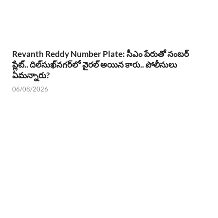
Revanth Reddy Number Plate: సీఎం పేరుతో నంబర్
ప్లేట్.. దిల్‌సుఖ్‌నగర్‌లో వైరల్ అయిన కారు.. పోలీసులు
ఏమన్నారు?
06/08/2026