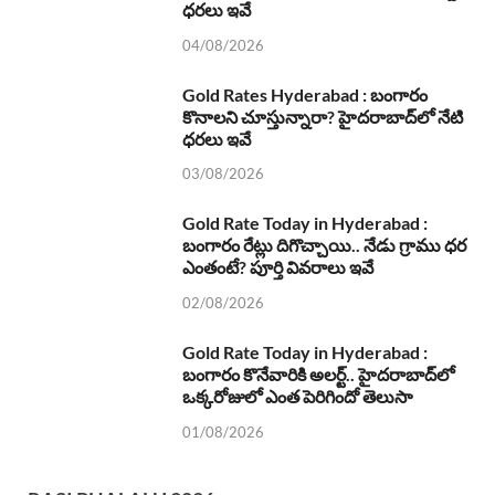
ధరలు ఇవే
04/08/2026
Gold Rates Hyderabad : బంగారం
కొనాలని చూస్తున్నారా? హైదరాబాద్‌లో నేటి
ధరలు ఇవే
03/08/2026
Gold Rate Today in Hyderabad :
బంగారం రేట్లు దిగొచ్చాయి.. నేడు గ్రాము ధర
ఎంతంటే? పూర్తి వివరాలు ఇవే
02/08/2026
Gold Rate Today in Hyderabad :
బంగారం కొనేవారికి అలర్ట్.. హైదరాబాద్‌లో
ఒక్కరోజులో ఎంత పెరిగిందో తెలుసా
01/08/2026