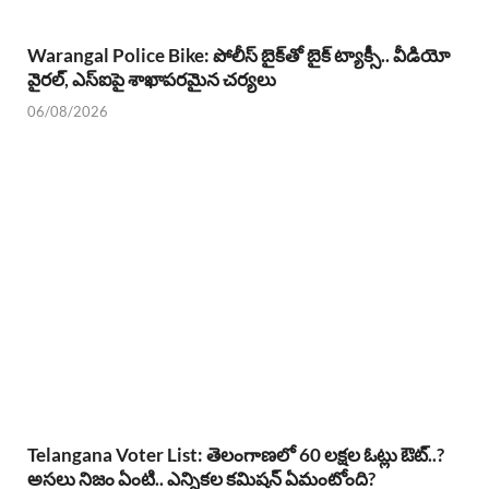
Warangal Police Bike: పోలీస్ బైక్‌తో బైక్ ట్యాక్సీ.. వీడియో
వైరల్, ఎస్‌ఐపై శాఖాపరమైన చర్యలు
06/08/2026
Telangana Voter List: తెలంగాణలో 60 లక్షల ఓట్లు ఔట్..?
అసలు నిజం ఏంటి.. ఎన్నికల కమిషన్ ఏమంటోంది?