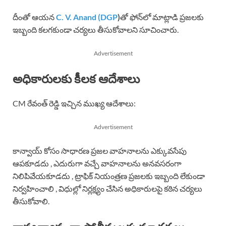
దీంతో ఆయన
C. V. Anand (DGP
)
తో ఫోన్‌లో మాట్లాడి ప్రజలకు
ఇబ్బంది కలగకుండా చర్యలు తీసుకోవాలని సూచించారు.
Advertisement
అధికారులకు కీలక ఆదేశాలు
CM రేవంత్ రెడ్డి ఇచ్చిన ముఖ్య ఆదేశాలు:
Advertisement
కాన్వాయ్ కోసం సాధారణ ప్రజల వాహనాలను ఎక్కువసేపు
ఆపకూడదు , ఎదురుగా వచ్చే వాహనాలను అనవసరంగా
నిలిపివేయకూడదు , ట్రాఫిక్ నియంత్రణ ప్రజలకు ఇబ్బంది లేకుండా
నిర్వహించాలి , విధుల్లో నిర్లక్ష్యం చేసిన అధికారులపై కఠిన చర్యలు
తీసుకోవాలి.