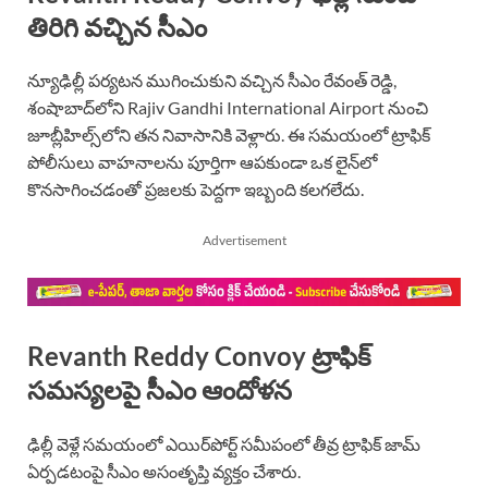
తిరిగి వచ్చిన సీఎం
న్యూఢిల్లీ పర్యటన ముగించుకుని వచ్చిన సీఎం రేవంత్ రెడ్డి,
శంషాబాద్‌లోని Rajiv Gandhi International Airport నుంచి
జూబ్లీహిల్స్‌లోని తన నివాసానికి వెళ్లారు. ఈ సమయంలో ట్రాఫిక్
పోలీసులు వాహనాలను పూర్తిగా ఆపకుండా ఒక లైన్‌లో
కొనసాగించడంతో ప్రజలకు పెద్దగా ఇబ్బంది కలగలేదు.
Advertisement
Revanth Reddy Convoy ట్రాఫిక్
సమస్యలపై సీఎం ఆందోళన
ఢిల్లీ వెళ్లే సమయంలో ఎయిర్‌పోర్ట్ సమీపంలో తీవ్ర ట్రాఫిక్ జామ్
ఏర్పడటంపై సీఎం అసంతృప్తి వ్యక్తం చేశారు.