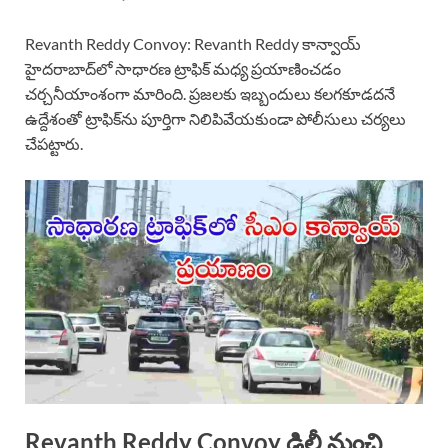
Revanth Reddy Convoy: Revanth Reddy కాన్వాయ్
హైదరాబాద్‌లో సాధారణ ట్రాఫిక్ మధ్య ప్రయాణించడం
చర్చనీయాంశంగా మారింది. ప్రజలకు ఇబ్బందులు కలగకూడదనే
ఉద్దేశంతో ట్రాఫిక్‌ను పూర్తిగా నిలిపివేయకుండా పోలీసులు చర్యలు
చేపట్టారు.
Revanth Reddy Convoy ఢిల్లీ నుంచి