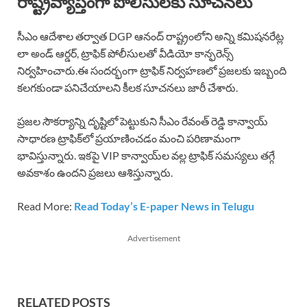
రాష్ట్రవ్యాప్తంగా పోలీసులకు సూచనలు
సీఎం ఆదేశాల తర్వాత DGP ఆనంద్ రాష్ట్రంలోని అన్ని కమిషనరేట్ల
లా అండ్ ఆర్డర్, ట్రాఫిక్ పోలీసులతో వీడియో కాన్ఫరెన్స్
నిర్వహించారు.ఈ సందర్భంగా ట్రాఫిక్ నిర్వహణలో ప్రజలకు ఇబ్బంది
కలగకుండా పనిచేయాలని కీలక సూచనలు జారీ చేశారు.
ప్రజల సౌకర్యాన్ని దృష్టిలో పెట్టుకుని సీఎం రేవంత్ రెడ్డి కాన్వాయ్
సాధారణ ట్రాఫిక్‌లో ప్రయాణించడం మంచి పరిణామంగా
భావిస్తున్నారు. ఇకపై VIP కాన్వాయ్‌ల వల్ల ట్రాఫిక్ సమస్యలు తగ్గే
అవకాశం ఉందని ప్రజలు ఆశిస్తున్నారు.
Read More:
Read Today’s E-paper News in Telugu
Advertisement
RELATED POSTS