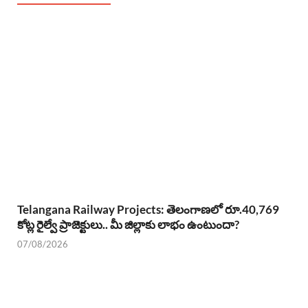
Telangana Railway Projects: తెలంగాణలో రూ.40,769
కోట్ల రైల్వే ప్రాజెక్టులు.. మీ జిల్లాకు లాభం ఉంటుందా?
07/08/2026