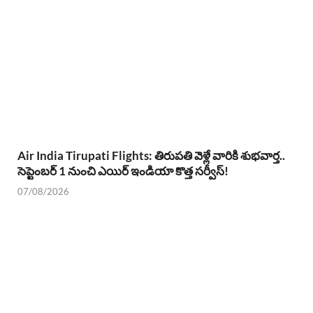
Air India Tirupati Flights: తిరుపతి వెళ్లే వారికి శుభవార్త..
సెప్టెంబర్ 1 నుంచి ఎయిర్ ఇండియా కొత్త సర్వీస్!
07/08/2026