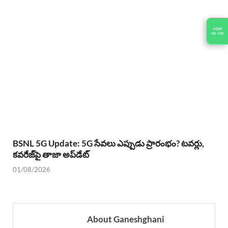
JOIN
US ON
BSNL 5G Update: 5G సేవలు ఎప్పుడు ప్రారంభం? టవర్లు,
కవరేజ్‌పై తాజా అప్‌డేట్
01/08/2026
About Ganeshghani