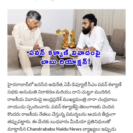
హైదరాబాద్‌లో జనసేన అధినేత, ఏపీ డిప్యూటీ సీఎం పవన్ కళ్యాణ్
సభకు అనుమతి నిరాకరణ మరియు దాని చుట్టూ ముదిరిన
రాజకీయ వివాదంపై ఆంధ్రప్రదేశ్ ముఖ్యమంత్రి నారా చంద్రబాబు
నాయుడు స్పందించారు. పవన్ కళ్యాణ్‌పై తెలంగాణకు చెందిన
కొందరు రాజకీయ నేతలు చేస్తున్న విమర్శలను ఆయన తీవ్రంగా
తప్పుపట్టారు. ఈ మేరకు బుధవారం మీడియా ప్రతినిధులతో
మాట్లాడిన
Chandrababu Naidu
News
వ్యాఖ్యలు ఇప్పుడు