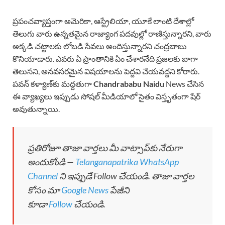
ప్రపంచవ్యాప్తంగా అమెరికా, ఆస్ట్రేలియా, యూకే లాంటి దేశాల్లో
తెలుగు వారు ఉన్నతమైన రాజ్యాంగ పదవుల్లో రాణిస్తున్నారని, వారు
అక్కడి చట్టాలకు లోబడి సేవలు అందిస్తున్నారని చంద్రబాబు
కొనియాడారు. ఎవరు ఏ ప్రాంతానికి ఏం చేశారనేది ప్రజలకు బాగా
తెలుసని, అనవసరమైన విషయాలను పెద్దవి చేయవద్దని కోరారు.
పవన్ కళ్యాణ్‌కు మద్దతుగా
Chandrababu Naidu
News చేసిన
ఈ వ్యాఖ్యలు ఇప్పుడు సోషల్ మీడియాలో సైతం విస్తృతంగా షేర్
అవుతున్నాయి.
ప్రతిరోజూ తాజా వార్తలు మీ వాట్సాప్‌కు నేరుగా
అందుకోండి —
Telanganapatrika WhatsApp
Channel
ని ఇప్పుడే Follow చేయండి. తాజా వార్తల
కోసం మా
Google News
పేజీని
కూడా
Follow
చేయండి.