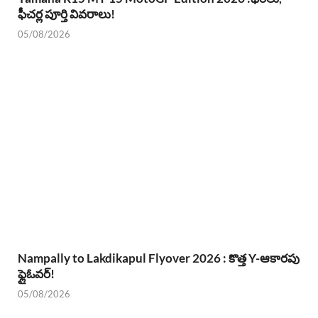
ఫీచర్ల పూర్తి వివరాలు!
05/08/2026
Nampally to Lakdikapul Flyover 2026 : కొత్త Y-ఆకారపు
ఫ్లైఓవర్!
05/08/2026