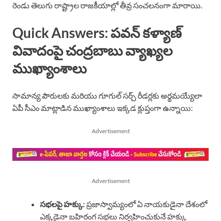
రెండు తెలుగు రాష్ట్రాల రాజకీయాల్లో తీవ్ర సంచలనంగా మారాయి.
Quick Answers: పవన్ కళ్యాణ్
వివాదంపై చంద్రబాబు వ్యాఖ్యల
ముఖ్యాంశాలు
సామాన్య పౌరులకు మరియు గూగుల్ సర్చ్ రీడర్లకు అర్థమయ్యేలా
ఏపీ సీఎం మాట్లాడిన ముఖ్యాంశాలు ఇక్కడ క్లుప్తంగా ఉన్నాయి:
Advertisement
Advertisement
సభలపై హక్కు:
ప్రజాస్వామ్యంలో ఏ నాయకుడైనా దేశంలో
ఎక్కడైనా బహిరంగ సభలు నిర్వహించుకునే హక్కు