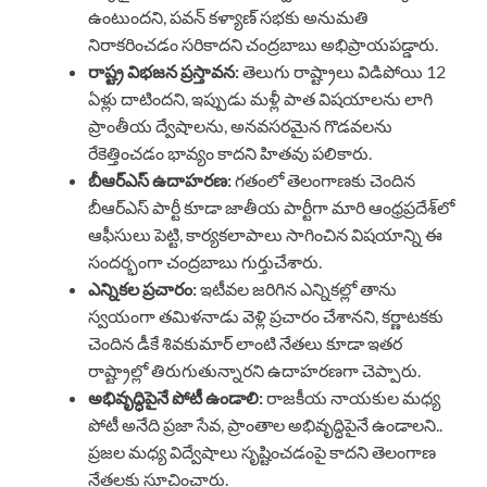
ఉంటుందని, పవన్ కళ్యాణ్ సభకు అనుమతి
నిరాకరించడం సరికాదని చంద్రబాబు అభిప్రాయపడ్డారు.
రాష్ట్ర విభజన ప్రస్తావన:
తెలుగు రాష్ట్రాలు విడిపోయి 12
ఏళ్లు దాటిందని, ఇప్పుడు మళ్లీ పాత విషయాలను లాగి
ప్రాంతీయ ద్వేషాలను, అనవసరమైన గొడవలను
రేకెత్తించడం భావ్యం కాదని హితవు పలికారు.
బీఆర్ఎస్ ఉదాహరణ:
గతంలో తెలంగాణకు చెందిన
బీఆర్ఎస్ పార్టీ కూడా జాతీయ పార్టీగా మారి ఆంధ్రప్రదేశ్‌లో
ఆఫీసులు పెట్టి, కార్యకలాపాలు సాగించిన విషయాన్ని ఈ
సందర్భంగా చంద్రబాబు గుర్తుచేశారు.
ఎన్నికల ప్రచారం:
ఇటీవల జరిగిన ఎన్నికల్లో తాను
స్వయంగా తమిళనాడు వెళ్లి ప్రచారం చేశానని, కర్ణాటకకు
చెందిన డీకే శివకుమార్ లాంటి నేతలు కూడా ఇతర
రాష్ట్రాల్లో తిరుగుతున్నారని ఉదాహరణగా చెప్పారు.
అభివృద్ధిపైనే పోటీ ఉండాలి:
రాజకీయ నాయకుల మధ్య
పోటీ అనేది ప్రజా సేవ, ప్రాంతాల అభివృద్ధిపైనే ఉండాలని..
ప్రజల మధ్య విద్వేషాలు సృష్టించడంపై కాదని తెలంగాణ
నేతలకు సూచించారు.