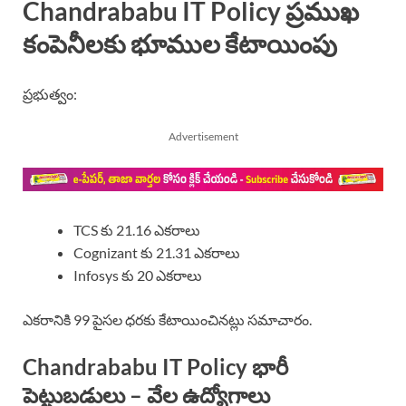
Chandrababu IT Policy ప్రముఖ
కంపెనీలకు భూముల కేటాయింపు
ప్రభుత్వం:
Advertisement
TCS కు 21.16 ఎకరాలు
Cognizant కు 21.31 ఎకరాలు
Infosys కు 20 ఎకరాలు
ఎకరానికి 99 పైసల ధరకు కేటాయించినట్లు సమాచారం.
Chandrababu IT Policy భారీ
పెట్టుబడులు – వేల ఉద్యోగాలు