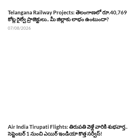
Telangana Railway Projects: తెలంగాణలో రూ.40,769
కోట్ల రైల్వే ప్రాజెక్టులు.. మీ జిల్లాకు లాభం ఉంటుందా?
07/08/2026
Air India Tirupati Flights: తిరుపతి వెళ్లే వారికి శుభవార్త..
సెప్టెంబర్ 1 నుంచి ఎయిర్ ఇండియా కొత్త సర్వీస్!