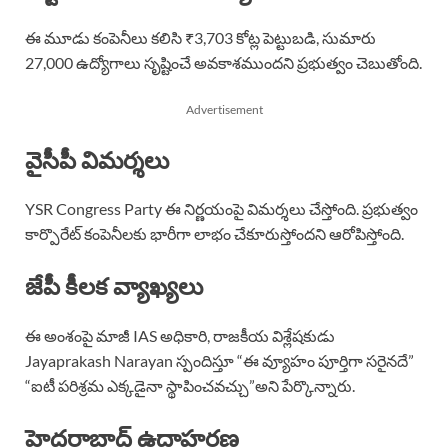
ఈ మూడు కంపెనీలు కలిసి ₹3,703 కోట్ల పెట్టుబడి, సుమారు
27,000 ఉద్యోగాలు సృష్టించే అవకాశముందని ప్రభుత్వం చెబుతోంది.
Advertisement
వైసీపీ విమర్శలు
YSR Congress Party ఈ నిర్ణయంపై విమర్శలు చేస్తోంది. ప్రభుత్వం
కార్పొరేట్ కంపెనీలకు భారీగా లాభం చేకూరుస్తోందని ఆరోపిస్తోంది.
జేపీ కీలక వ్యాఖ్యలు
ఈ అంశంపై మాజీ IAS అధికారి, రాజకీయ విశ్లేషకుడు
Jayaprakash Narayan స్పందిస్తూ “ఈ వ్యూహం పూర్తిగా సరైనదే”
“ఐటీ పరిశ్రమ ఎక్కడైనా స్థాపించవచ్చు”అని పేర్కొన్నారు.
హైదరాబాద్ ఉదాహరణ