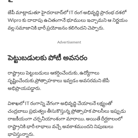
జేపీ మాట్లాడుతూ హైదరాబాద్‌లో IT రంగ అభివృద్ధి ప్రారంభ దశలో
Wipro కు దాదాపు ఉచితంగానే భూములు ఇచ్చామని ఆ నిర్ణయం
వల్ల సమాజానికి భారీ ప్రయోజనం కలిగిందని చెప్పారు.
Advertisement
పెట్టుబడులకు పోటీ అవసరం
రాష్ట్రాలు పెట్టుబడులు ఆకర్షించేందుకు, ఉద్యోగాలు
సృష్టించేందుకు,ప్రోత్సాహకాలు ఇవ్వడం అవసరమని జేపీ
అభిప్రాయపడ్డారు.
విశాఖలో IT రంగాన్ని వేగంగా అభివృద్ధి చేయాలనే లక్ష్యంతో
చంద్రబాబు ప్రభుత్వం తీసుకొస్తున్న ప్రోత్సాహక పాలసీలు ఇప్పుడు
రాజకీయంగా చర్చనీయాంశంగా మారాయి. అయితే దీర్ఘకాలంలో
రాష్ట్రానికి భారీ లాభాలు వచ్చే అవకాశముందని నిపుణులు
భావిస్తున్నారు.