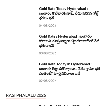
Gold Rate Today Hyderabad :
బంగారం కొనేవారికి షాక్.. నేడు పెరిగిన గోల్డ్
ధరలు ఇవే
04/08/2026
Gold Rates Hyderabad : బంగారం
కొనాలని చూస్తున్నారా? హైదరాబాద్‌లో నేటి
ధరలు ఇవే
03/08/2026
Gold Rate Today in Hyderabad :
బంగారం రేట్లు దిగొచ్చాయి.. నేడు గ్రాము ధర
ఎంతంటే? పూర్తి వివరాలు ఇవే
02/08/2026
RASI PHALALU 2026