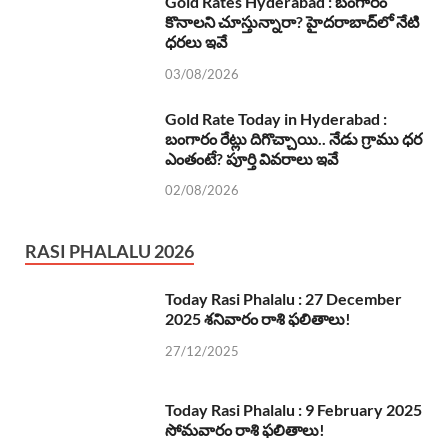
Gold Rates Hyderabad : బంగారం
కొనాలని చూస్తున్నారా? హైదరాబాద్‌లో నేటి
ధరలు ఇవే
03/08/2026
Gold Rate Today in Hyderabad :
బంగారం రేట్లు దిగొచ్చాయి.. నేడు గ్రాము ధర
ఎంతంటే? పూర్తి వివరాలు ఇవే
02/08/2026
RASI PHALALU 2026
Today Rasi Phalalu : 27 December
2025 శనివారం రాశి ఫలితాలు!
27/12/2025
Today Rasi Phalalu : 9 February 2025
సోమవారం రాశి ఫలితాలు!