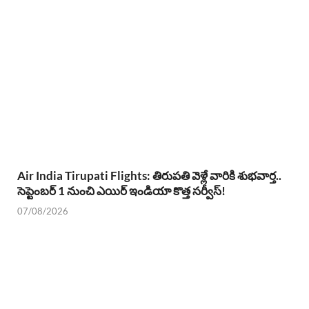
Air India Tirupati Flights: తిరుపతి వెళ్లే వారికి శుభవార్త..
సెప్టెంబర్ 1 నుంచి ఎయిర్ ఇండియా కొత్త సర్వీస్!
07/08/2026