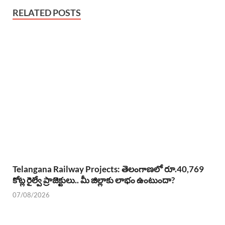
RELATED POSTS
Telangana Railway Projects: తెలంగాణలో రూ.40,769
కోట్ల రైల్వే ప్రాజెక్టులు.. మీ జిల్లాకు లాభం ఉంటుందా?
07/08/2026