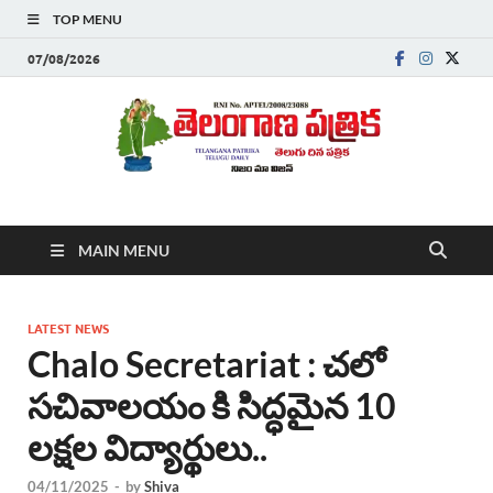
TOP MENU
07/08/2026
Telanganapatrika
Telangana News, Telugu News Today, Breaking News Telugu
MAIN MENU
,Latest Telangana News, Rajanna Sircilla News, Telangana
Breaking News, Telugu Newspaper Online, Today Telugu News,
Telangana Politics News, Hyderabad Breaking News , తాజా వార్తలు ,
తెలుగు వార్తలు , బ్రేకింగ్ న్యూస్ తెలుగులో , తెలంగాణ లో తాజా అప్‌డేట్స్ ,
LATEST NEWS
తెలుగు న్యూస్ పేపర్
Chalo Secretariat : చలో
సచివాలయం కి సిద్ధమైన 10
లక్షల విద్యార్థులు..
04/11/2025
-
by
Shiva