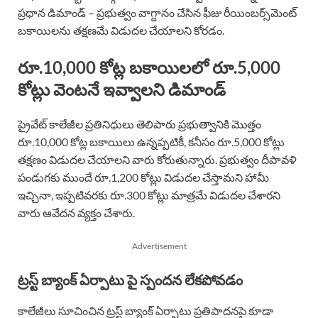
ప్రధాన డిమాండ్ – ప్రభుత్వం వాగ్దానం చేసిన ఫీజు రీయింబర్స్‌మెంట్
బకాయిలను తక్షణమే విడుదల చేయాలని కోరడం.
రూ.10,000 కోట్ల బకాయిలలో రూ.5,000
కోట్లు వెంటనే ఇవ్వాలని డిమాండ్
ప్రైవేట్ కాలేజీల ప్రతినిధులు తెలిపారు ప్రభుత్వానికి మొత్తం
రూ.10,000 కోట్ల బకాయిలు ఉన్నప్పటికీ, కనీసం రూ.5,000 కోట్లు
తక్షణం విడుదల చేయాలని వారు కోరుతున్నారు. ప్రభుత్వం దీపావళి
పండుగకు ముందే రూ.1,200 కోట్లు విడుదల చేస్తామని హామీ
ఇచ్చినా, ఇప్పటివరకు రూ.300 కోట్లు మాత్రమే విడుదల చేశారని
వారు ఆవేదన వ్యక్తం చేశారు.
Advertisement
ట్రస్ట్ బ్యాంక్ ఏర్పాటు పై స్పందన లేకపోవడం
కాలేజీలు సూచించిన ట్రస్ట్ బ్యాంక్ ఏర్పాటు ప్రతిపాదనపై కూడా