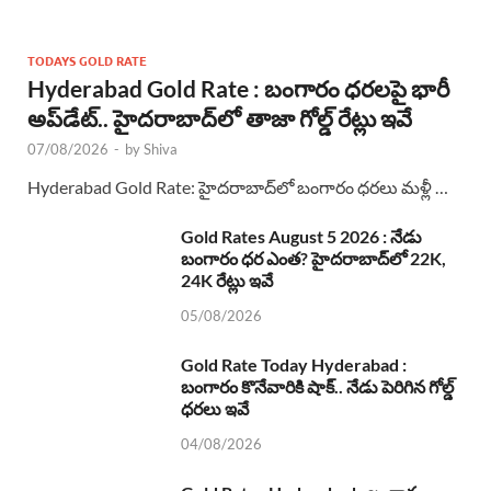
TODAYS GOLD RATE
Hyderabad Gold Rate : బంగారం ధరలపై భారీ
అప్‌డేట్.. హైదరాబాద్‌లో తాజా గోల్డ్ రేట్లు ఇవే
07/08/2026
-
by
Shiva
Hyderabad Gold Rate: హైదరాబాద్‌లో బంగారం ధరలు మళ్లీ …
Gold Rates August 5 2026 : నేడు
బంగారం ధర ఎంత? హైదరాబాద్‌లో 22K,
24K రేట్లు ఇవే
05/08/2026
Gold Rate Today Hyderabad :
బంగారం కొనేవారికి షాక్.. నేడు పెరిగిన గోల్డ్
ధరలు ఇవే
04/08/2026