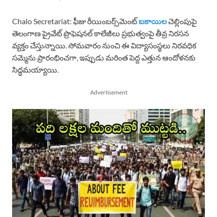
Chalo Secretariat: ఫీజు రీయింబర్స్‌మెంట్
బకాయిల
చెల్లింపుపై
తెలంగాణ ప్రైవేట్ ప్రొఫెషనల్ కాలేజీలు ప్రభుత్వంపై తీవ్ర నిరసన
వ్యక్తం చేస్తున్నాయి. సోమవారం నుంచి ఈ విద్యాసంస్థలు నిరవధిక
సమ్మెను ప్రారంభించగా, ఇప్పుడు మరింత పెద్ద ఎత్తున ఆందోళనకు
సిద్ధమయ్యాయి.
Advertisement