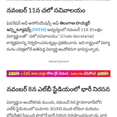
నవంబర్ 11న చలో సచివాలయం
ఫెడరేషన్ ఆఫ్ అసోసియేషన్స్ ఆఫ్
తెలంగాణ హయ్యర్
ఇన్స్టిట్యూషన్స్
(FATHI)
ఆధ్వర్యంలో నవంబర్ 11న 10 లక్షల
విద్యార్థులతో “చలో సచివాలయం” (Chalo Secretariat)
కార్యక్రమాన్ని నిర్వహించనున్నట్లు ప్రకటించారు. ఇది రాష్ట్రంలో విద్యా
రంగం చరిత్రలోనే అతిపెద్ద విద్యార్థి ఆందోళనగా భావిస్తున్నారు.
Advertisement
నవంబర్ 8న ఎల్‌బీ స్టేడియంలో భారీ నిరసన
విద్యార్థుల ఆందోళనకు ముందు, నవంబర్ 8న హైదరాబాద్‌లోని
ఎల్‌బీ స్టేడియంలో సుమారు 30,000 మంది బోధనా మరియు
బోధనేతర సిబ్బంది పాల్గొనే భారీ నిరసన నిర్వహించనున్నారు. వారి