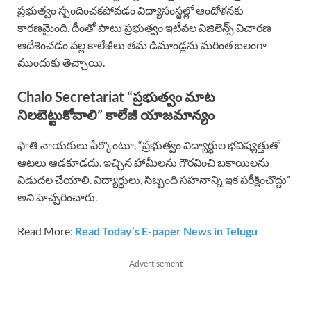
ప్రభుత్వం స్పందించకపోవడం విద్యాసంస్థల్లో ఆందోళనకు
కారణమైంది. దీంతో పాటు ప్రభుత్వం ఇటీవల విజిలెన్స్ విచారణ
ఆదేశించడం వల్ల కాలేజీలు తమ డిమాండ్లను మరింత బలంగా
ముందుకు తెచ్చాయి.
Chalo Secretariat “ప్రభుత్వం మాట
నిలబెట్టుకోవాలి” కాలేజీ యాజమాన్యం
ఫాతి నాయకులు పేర్కొంటూ, “ప్రభుత్వం విద్యార్థుల భవిష్యత్తుతో
ఆటలు ఆడకూడదు. ఇచ్చిన హామీలను గౌరవించి బకాయిలను
విడుదల చేయాలి. విద్యార్థులు, సిబ్బంది సహనాన్ని ఇక పరీక్షించొద్దు”
అని హెచ్చరించారు.
Read More:
Read Today’s E-paper News in Telugu
Advertisement