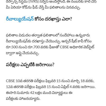
రెస్పాన్స్ సిస్టమ్ (IVRS) సర్వీస్ అందిస్తోంది. ఈ నంబర్‌కు కాల్ చేసి
మీ ఏరియా కోడ్‌ను ఫీడ్‌ చేస్తే మీ ఫలితాలను వినవచ్చు.
రీవాల్యుయేషన్
కోసం దరఖాస్తు ఎలా?
ఫలితాల విడుదల తర్వాత ఫలితాలలో సందేహాలు ఉన్నవారు
రీవాల్యుయేషన్‌కు దరఖాస్తు చేయొచ్చు. ఆన్సర్‌ షీట్‌ కాపీ కోసం
రూ.500 నుంచి రూ.700 వరకు ఫీజుతో CBSE అధికారిక వెబ్‌సైట్‌
ద్వారా అప్లై చేయవచ్చు.
పరీక్షలు ఎప్పటికి జరిగాయి?
CBSE 10వ తరగతి పరీక్షలు ఫిబ్రవరి 15 నుంచి మార్చి 18 వరకు,
12వ తరగతి పరీక్షలు ఫిబ్రవరి 15 నుంచి ఏప్రిల్ 4 వరకు జరిగాయి.
ఈసారి సుమారు 42 లక్షల మంది విద్యార్థులు ఈ
పరీక్షలకు హాజరయ్యారు.