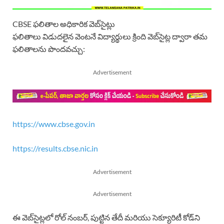
CBSE ఫలితాల అధికారిక వెబ్‌సైట్లు
ఫలితాలు విడుదలైన వెంటనే విద్యార్థులు క్రింది వెబ్‌సైట్ల ద్వారా తమ
ఫలితాలను పొందవచ్చు:
Advertisement
https://www.cbse.gov.in
https://results.cbse.nic.in
Advertisement
Advertisement
ఈ వెబ్‌సైట్లలో రోల్‌ నంబర్‌, పుట్టిన తేదీ మరియు సెక్యూరిటీ కోడ్‌ని