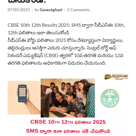
07/05/2025
-
by
Ganeshghani
-
2 Comments.
CBSE 10th 12th Results 2025: SMS ద్వారా సీబీఎస్‌ఈ 10th,
12th ఫలితాలు ఇలా తెలుసుకోండి
సీబీఎస్‌ఈ బోర్డు ఫలితాలు 2025 కోసం దేశవ్యాప్తంగా విద్యార్థులు,
తల్లిదండ్రులు ఆసక్తిగా ఎదురు చూస్తున్నారు. సెంట్రల్ బోర్డ్ ఆఫ్
సెకండరీ ఎడ్యుకేషన్ (CBSE) త్వరలో 10వ తరగతి మరియు 12వ
తరగతి ఫలితాలను అధికారికంగా విడుదల చేయనుంది.