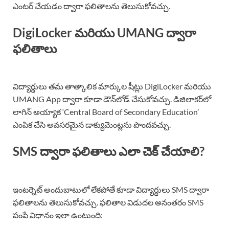
ఎంటర్‌ చేయడం ద్వారా ఫలితాలను తెలుసుకోవచ్చు.
DigiLocker మరియు UMANG ద్వారా
ఫలితాలు
విద్యార్థులు తమ తాత్కాలిక మార్కుల షీట్లు DigiLocker మరియు
UMANG App ద్వారా కూడా డౌన్‌లోడ్ చేసుకోవచ్చు. డిజిలాకర్‌లో
లాగిన్‌ అయ్యాక ‘Central Board of Secondary Education’
ఎంపిక చేసి అవసరమైన డాక్యుమెంట్లను పొందవచ్చు.
SMS ద్వారా ఫలితాలు ఎలా చెక్‌ చేయాలి?
ఇంటర్నెట్‌ అందుబాటులో లేకపోతే కూడా విద్యార్థులు SMS ద్వారా
ఫలితాలను తెలుసుకోవచ్చు. ఫలితాల విడుదల అనంతరం SMS
పంపే విధానం ఇలా ఉంటుంది: