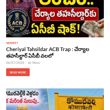
SIDDIPET
Cheriyal Tahsildar ACB Trap : చేర్యాల
తహసీల్దార్ ఏసీబీ వలలో
06/07/2026
-
by
Shiva
READ MORE