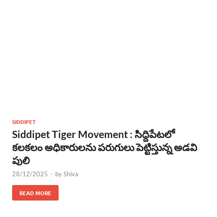
SIDDIPET
Siddipet Tiger Movement : సిద్దిపేటలో
కలకలం అధికారులను పరుగులు పెట్టిస్తున్న అడవి
పులి
28/12/2025
-
by
Shiva
READ MORE