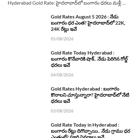
Hyderabad Gold Rate: హైదరాబాద్‌లో బంగారం ధరలు మళ్లీ …
Gold Rates August 5 2026 : నేడు
బంగారం ధర ఎంత? హైదరాబాద్‌లో 22K,
24K రేట్లు ఇవే
05/08/2026
Gold Rate Today Hyderabad :
బంగారం కొనేవారికి షాక్.. నేడు పెరిగిన గోల్డ్
ధరలు ఇవే
04/08/2026
Gold Rates Hyderabad : బంగారం
కొనాలని చూస్తున్నారా? హైదరాబాద్‌లో నేటి
ధరలు ఇవే
03/08/2026
Gold Rate Today in Hyderabad :
బంగారం రేట్లు దిగొచ్చాయి.. నేడు గ్రాము ధర
ఎంతంటే? పూర్తి వివరాలు ఇవే