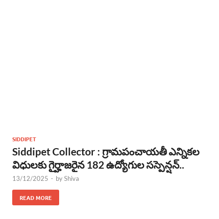
SIDDIPET
Siddipet Collector : గ్రామపంచాయతీ ఎన్నికల
విధులకు గైర్హాజరైన 182 ఉద్యోగుల సస్పెన్షన్..
13/12/2025
-
by
Shiva
READ MORE