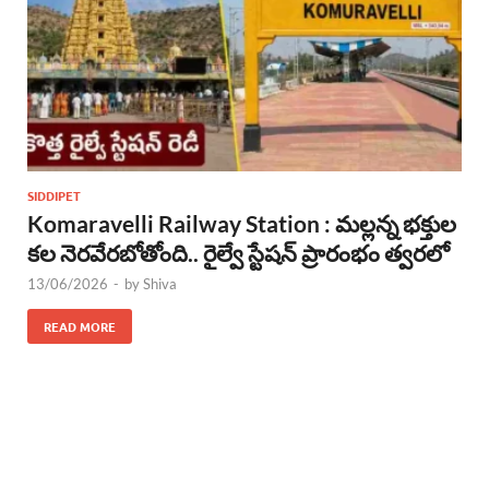
SIDDIPET
Komaravelli Railway Station : మల్లన్న భక్తుల
కల నెరవేరబోతోంది.. రైల్వే స్టేషన్ ప్రారంభం త్వరలో
13/06/2026
-
by
Shiva
READ MORE