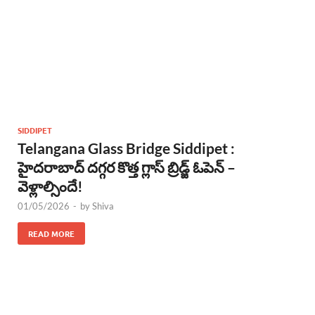
SIDDIPET
Telangana Glass Bridge Siddipet :
హైదరాబాద్ దగ్గర కొత్త గ్లాస్ బ్రిడ్జ్ ఓపెన్ –
వెళ్లాల్సిందే!
01/05/2026
-
by
Shiva
READ MORE