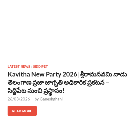
LATEST NEWS
/
SIDDIPET
Kavitha New Party 2026| శ్రీరామనవమి నాడు
తెలంగాణ ప్రజా జాగృతి అధికారిక ప్రకటన –
సిద్దిపేట నుంచి ప్రస్థానం!
26/03/2026
-
by
Ganeshghani
READ MORE