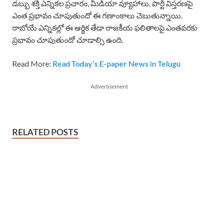
డబ్బు శక్తి ఎన్నికల ప్రచారం, మీడియా వ్యూహాలు, పార్టీ విస్తరణపై
ఎంత ప్రభావం చూపుతుందో ఈ గణాంకాలు చెబుతున్నాయి.
రాబోయే ఎన్నికల్లో ఈ ఆర్థిక తేడా రాజకీయ ఫలితాలపై ఎంతవరకు
ప్రభావం చూపుతుందో చూడాల్సి ఉంది.
Read More:
Read Today’s E-paper News in Telugu
Advertisement
RELATED POSTS