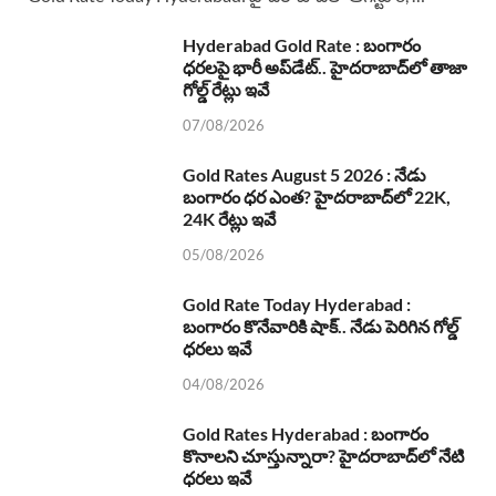
Hyderabad Gold Rate : బంగారం
ధరలపై భారీ అప్‌డేట్.. హైదరాబాద్‌లో తాజా
గోల్డ్ రేట్లు ఇవే
07/08/2026
Gold Rates August 5 2026 : నేడు
బంగారం ధర ఎంత? హైదరాబాద్‌లో 22K,
24K రేట్లు ఇవే
05/08/2026
Gold Rate Today Hyderabad :
బంగారం కొనేవారికి షాక్.. నేడు పెరిగిన గోల్డ్
ధరలు ఇవే
04/08/2026
Gold Rates Hyderabad : బంగారం
కొనాలని చూస్తున్నారా? హైదరాబాద్‌లో నేటి
ధరలు ఇవే