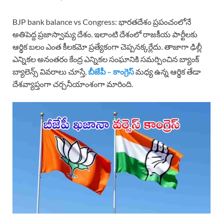
BJP bank balance vs Congress: భారతదేశం ప్రపంచంలోనే
అతిపెద్ద ప్రజాస్వామ్య దేశం. ఇలాంటి దేశంలో రాజకీయ పార్టీలకు
ఆర్థిక బలం ఎంత కీలకమో ప్రత్యేకంగా చెప్పనక్కర్లేదు. తాజాగా ఢిల్లీ
ఎన్నికల అనంతరం కేంద్ర ఎన్నికల సంఘానికి సమర్పించిన బ్యాంక్
బ్యాలెన్స్ వివరాలు చూస్తే,
బీజేపీ – కాంగ్రెస్
మధ్య ఉన్న ఆర్థిక తేడా
దేశవ్యాప్తంగా చర్చనీయాంశంగా మారింది.