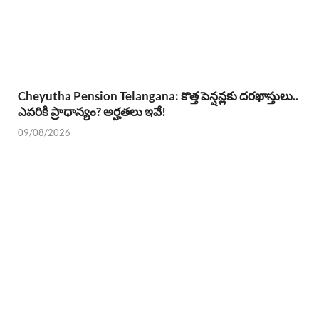
Cheyutha Pension Telangana: కొత్త పెన్షన్లకు దరఖాస్తులు..
ఎవరికి ప్రాధాన్యం? అర్హతలు ఇవే!
09/08/2026