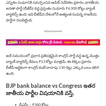
ఎన్నికల సంఘానికి సమర్పించిన ఆడిట్ నివేదికల ప్రకారం, భారతీయ
జనతా పార్టీ (బీజేపీ) వద్ద ప్రస్తుతం సుమారు ₹6,900 కోట్లు బ్యాంక్
బ్యాలెన్స్ ఉంది. ఇది బీజేపీని దేశంలోనే అత్యంత సంపన్న రాజకీయ
పార్టీగా నిలబెట్టింది.
Advertisement
అదే సమయంలో, ప్రధాన ప్రతిపక్షమైన కాంగ్రెస్ పార్టీ వద్ద ఉన్న మొత్తం
బ్యాంక్ బ్యాలెన్స్ కేవలం ₹53 కోట్లు మాత్రమే. ఈ లెక్కల ప్రకారం
బీజేపీ ఆర్థికంగా కాంగ్రెస్ కంటే దాదాపు 130 రెట్లు ఎక్కువ బలం కలిగి
ఉంది.
BJP bank balance vs Congress ఇతర
జాతీయ పార్టీల విషయానికి వస్తే,
బీఎస్పీ – ₹580 కోట్లు