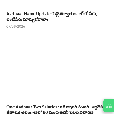
Aadhaar Name Update: పెళ్లి తర్వాత ఆధార్‌లో పేరు,
ఇంటిపేరు మార్చుకోవాలా?
09/08/2026
JOIN
One Aadhaar Two Salaries : ఒకే ఆధార్ నంబర్.. ఇద్దరికి
US ON
జీతాలు! తెలంగాణలో 80 మంది ఉద్యోగులపై విచారణ