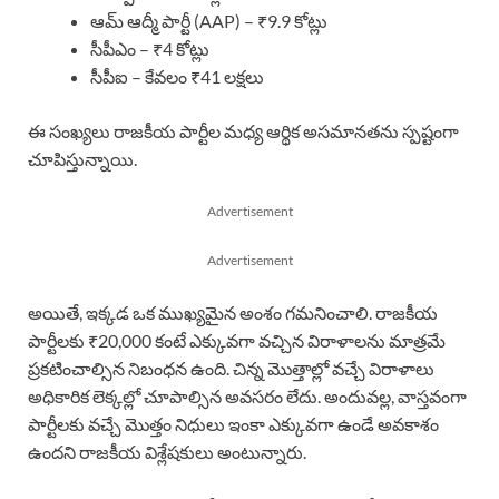
ఆమ్ ఆద్మీ పార్టీ (AAP) – ₹9.9 కోట్లు
సీపీఎం – ₹4 కోట్లు
సీపీఐ – కేవలం ₹41 లక్షలు
ఈ సంఖ్యలు రాజకీయ పార్టీల మధ్య ఆర్థిక అసమానతను స్పష్టంగా
చూపిస్తున్నాయి.
Advertisement
Advertisement
అయితే, ఇక్కడ ఒక ముఖ్యమైన అంశం గమనించాలి. రాజకీయ
పార్టీలకు ₹20,000 కంటే ఎక్కువగా వచ్చిన విరాళాలను మాత్రమే
ప్రకటించాల్సిన నిబంధన ఉంది. చిన్న మొత్తాల్లో వచ్చే విరాళాలు
అధికారిక లెక్కల్లో చూపాల్సిన అవసరం లేదు. అందువల్ల, వాస్తవంగా
పార్టీలకు వచ్చే మొత్తం నిధులు ఇంకా ఎక్కువగా ఉండే అవకాశం
ఉందని రాజకీయ విశ్లేషకులు అంటున్నారు.