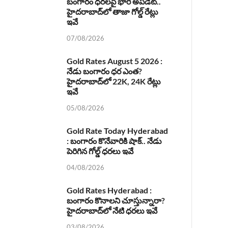
బంగారం ధరలపై భారీ అప్‌డేట్..
హైదరాబాద్‌లో తాజా గోల్డ్ రేట్లు
ఇవే
07/08/2026
Gold Rates August 5 2026 :
నేడు బంగారం ధర ఎంత?
హైదరాబాద్‌లో 22K, 24K రేట్లు
ఇవే
05/08/2026
Gold Rate Today Hyderabad
: బంగారం కొనేవారికి షాక్.. నేడు
పెరిగిన గోల్డ్ ధరలు ఇవే
04/08/2026
Gold Rates Hyderabad :
బంగారం కొనాలని చూస్తున్నారా?
హైదరాబాద్‌లో నేటి ధరలు ఇవే
03/08/2026