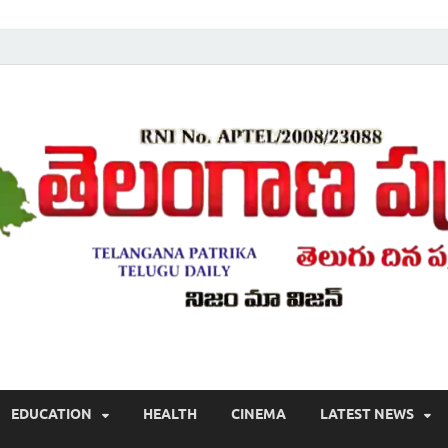
Telugu ,Latest Telangana News, Rajanna Sircilla News, Telangana Break
EDUCATION
HEALTH
CINEMA
LATEST NEWS
వార్తలు , తెలుగు వార్తలు , బ్రేకింగ్ న్యూస్ తెలుగులో , తెలంగాణ లో తాజా అప్‌డేట్