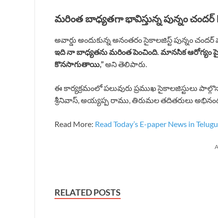
మరింత బాధ్యతగా భావిస్తున్న పున్నం చందర్
అవార్డు అందుకున్న అనంతరం సైకాలజిస్ట్ పున్నం చందర్
ఇది నా బాధ్యతను మరింత పెంచింది. మానసిక ఆరోగ్యం
కొనసాగుతాయి,”
అని తెలిపారు.
ఈ కార్యక్రమంలో పలువురు ప్రముఖ సైకాలజిస్టులు పాల్గొన
శ్రీనివాస్, అయ్యప్ప రాము, తిరుమల తదితరులు అభినం
Read More:
Read Today’s E-paper News in Telugu
A
RELATED POSTS