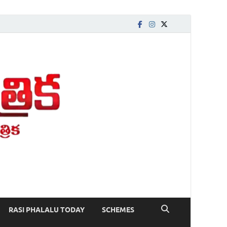
ing News, Telugu Newspaper Online, Today Telugu News,
RASI PHALALU TODAY
SCHEMES
స్ , తెలుగు న్యూస్ పేపర్