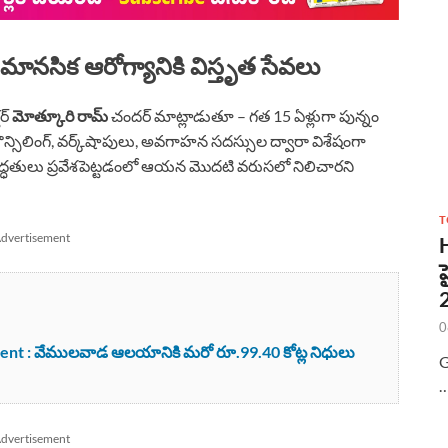
ానసిక ఆరోగ్యానికి విస్తృత సేవలు
ర్
మోత్కూరి రామ్
చందర్ మాట్లాడుతూ – గత 15 ఏళ్లుగా పున్నం
ౌన్సిలింగ్, వర్క్‌షాపులు, అవగాహన సదస్సుల ద్వారా విశేషంగా
 పద్ధతులు ప్రవేశపెట్టడంలో ఆయ‌న మొదటి వరుసలో నిలిచారని
T
dvertisement
0
t : వేములవాడ ఆలయానికి మరో రూ.99.40 కోట్ల నిధులు
G
dvertisement