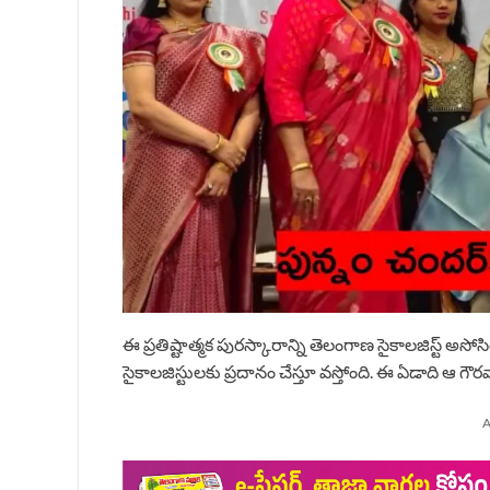
ఈ ప్రతిష్టాత్మక పురస్కారాన్ని తెలంగాణ సైకాలజిస్ట్ అసోసి
సైకాలజిస్టులకు ప్రదానం చేస్తూ వస్తోంది. ఈ ఏడాది ఆ గౌర
A