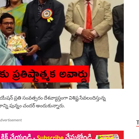
యేషన్ ప్రతి సంవత్సరం దేశవ్యాప్తంగా విశిష్ట సేవలందిస్తున్న
వాన్ని పున్నం చందర్ అందుకున్నారు.
dvertisement