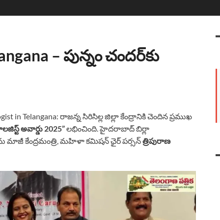
angana – పున్నం చందర్‌కు
Telangana: రాజన్న సిరిసిల్ల జిల్లా కేంద్రానికి చెందిన ప్రముఖ
ైకాలజిస్ట్ అవార్డు 2025”
లభించింది. హైదరాబాద్ బిర్లా
ు మాజీ కేంద్రమంత్రి, మహిళా కమిషన్ ఛైర్ పర్సన్
త్రిపురాణ