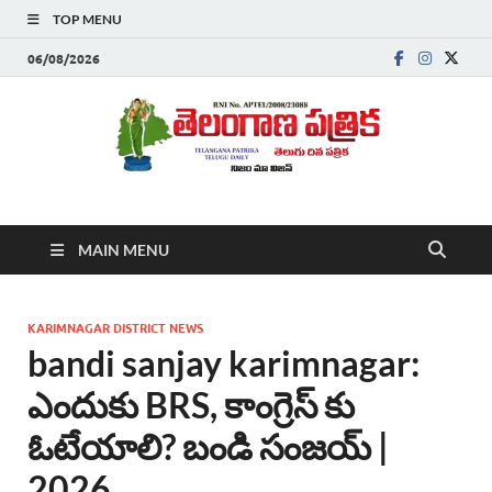
TOP MENU
06/08/2026
Telanganapatrika
Telangana News, Telugu News Today, Breaking News Telugu
MAIN MENU
,Latest Telangana News, Rajanna Sircilla News, Telangana
Breaking News, Telugu Newspaper Online, Today Telugu News,
Telangana Politics News, Hyderabad Breaking News , తాజా వార్తలు ,
తెలుగు వార్తలు , బ్రేకింగ్ న్యూస్ తెలుగులో , తెలంగాణ లో తాజా అప్‌డేట్స్ ,
KARIMNAGAR DISTRICT NEWS
తెలుగు న్యూస్ పేపర్
bandi sanjay karimnagar:
ఎందుకు BRS, కాంగ్రెస్ కు
ఓటేయాలి? బండి సంజయ్ |
2026