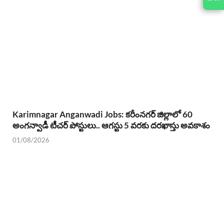
Karimnagar Anganwadi Jobs: కరీంనగర్ జిల్లాలో 60
అంగన్వాడీ టీచర్ పోస్టులు.. ఆగస్టు 5 వరకు దరఖాస్తు అవకాశం
01/08/2026