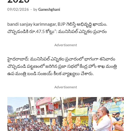
09/02/2026
-
by
Ganeshghani
bandi sanjay karimnagar, BJP గెలిస్తే అభివృద్ధి ఖాయం.
చొప్పడండికి రూ.47.5 కోట్లు”: మునిసిపల్ ఎన్నికల ప్రచారం
Advertisement
హైదరాబాద్: మునిసిపల్ ఎన్నికల ప్రచారంలో భాగంగా శనివారం
చొప్పడండి పట్టణంలో జరిగిన ప్రజా సభలో కేంద్ర హోం శాఖ మంత్రి
ఉప మంత్రి బండి సంజయ్ కీలక వ్యాఖ్యలు చేశారు.
Advertisement