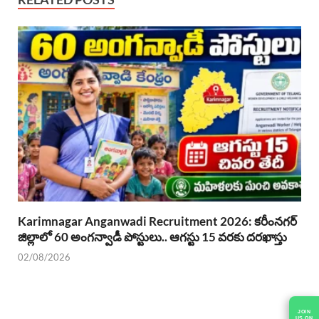
Karimnagar Anganwadi Recruitment 2026: కరీంనగర్
జిల్లాలో 60 అంగన్వాడీ పోస్టులు.. ఆగస్టు 15 వరకు దరఖాస్తు
02/08/2026
JOIN
US ON