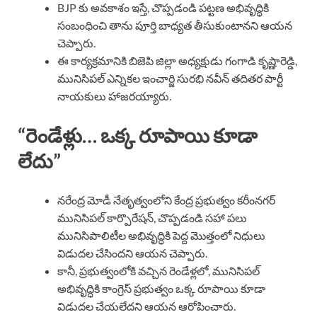
BJP కు అవకాశం ఇస్తే, చొప్పడండి పట్టణ అభివృద్ధికి
సంబంధించి తాను పూర్తి బాధ్యత తీసుకుంటానని ఆయన
చెప్పారు.
ఈ కార్యక్రమానికి బిజెపి జిల్లా అధ్యక్షుడు గంగాడి కృష్ణారెడ్డి,
మునిసిపల్ ఎన్నికల ఇంచార్జి సురభి నవీన్ తదితర పార్టీ
నాయకులు హాజరయ్యారు.
“రెండేళ్లు… ఒక్క రూపాయి కూడా
లేదు”
నరేంద్ర మోడీ నేతృత్వంలోని కేంద్ర ప్రభుత్వం కరీంనగర్
మునిసిపల్ కార్పొరేషన్, చొప్పడండి సహా పలు
మునిసిపాలిటీల అభివృద్ధికి పెద్ద మొత్తంలో నిధులు
విడుదల చేసిందని ఆయన చెప్పారు.
కానీ, ప్రభుత్వంలోకి వచ్చిన రెండేళ్లలో, మునిసిపల్
అభివృద్ధికి కాంగ్రెస్ ప్రభుత్వం ఒక్క రూపాయి కూడా
విడుదల చేయలేదని ఆయన ఆరోపించారు.