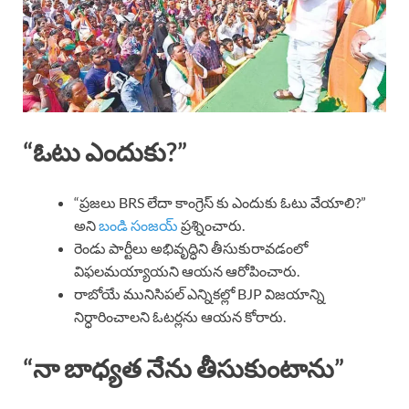
“ఓటు ఎందుకు?”
“ప్రజలు BRS లేదా కాంగ్రెస్ కు ఎందుకు ఓటు వేయాలి?”
అని
బండి సంజయ్
ప్రశ్నించారు.
రెండు పార్టీలు అభివృద్ధిని తీసుకురావడంలో
విఫలమయ్యాయని ఆయన ఆరోపించారు.
రాబోయే మునిసిపల్ ఎన్నికల్లో BJP విజయాన్ని
నిర్ధారించాలని ఓటర్లను ఆయన కోరారు.
“నా బాధ్యత నేను తీసుకుంటాను”