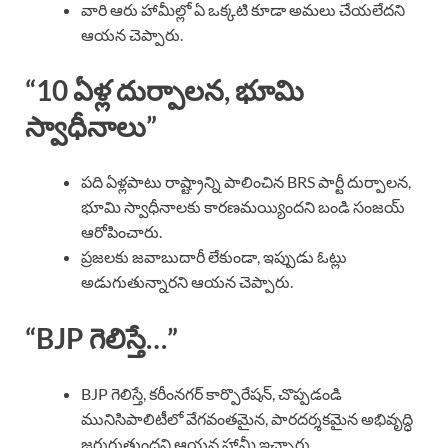
వారి ఆరు హామీల్లో ఏ ఒక్కటి కూడా అమలు చేయలేదని
ఆయన చెప్పారు.
“10 ఏళ్ల దుర్పాలన, భూమి
స్వాధీనాలు”
పది ఏళ్లపాటు రాష్ట్రాన్ని పాలించిన BRS పార్టీ దుర్పాలన,
భూమి స్వాధీనాలకు కారణమయ్యిందని బండి సంజయ్
ఆరోపించారు.
ప్రజలకు జవాబుదారీ లేకుండా, ఇప్పుడు ఓట్లు
అడుగుతున్నారని ఆయన చెప్పారు.
“BJP గెలిస్తే…”
BJP గెలిస్తే, కరీంనగర్ కార్పొరేషన్, చొప్పడండి
మునిసిపాలిటీలో వేగవంతమైన, పారదర్శకమైన అభివృద్ధి
జరుగుతుందని ఆయన హామీ ఇచ్చారు.