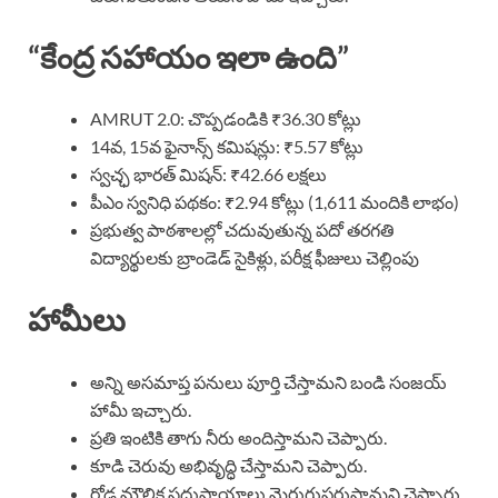
“కేంద్ర సహాయం ఇలా ఉంది”
AMRUT 2.0: చొప్పడండికి ₹36.30 కోట్లు
14వ, 15వ ఫైనాన్స్ కమిషన్లు: ₹5.57 కోట్లు
స్వచ్ఛ భారత్ మిషన్: ₹42.66 లక్షలు
పీఎం స్వనిధి పథకం: ₹2.94 కోట్లు (1,611 మందికి లాభం)
ప్రభుత్వ పాఠశాలల్లో చదువుతున్న పదో తరగతి
విద్యార్థులకు బ్రాండెడ్ సైకిళ్లు, పరీక్ష ఫీజులు చెల్లింపు
హామీలు
అన్ని అసమాప్త పనులు పూర్తి చేస్తామని బండి సంజయ్
హామీ ఇచ్చారు.
ప్రతి ఇంటికి తాగు నీరు అందిస్తామని చెప్పారు.
కూడి చెరువు అభివృద్ధి చేస్తామని చెప్పారు.
రోడ్ల మౌలిక సదుపాయాలు మెరుగుపరుస్తామని చెప్పారు.