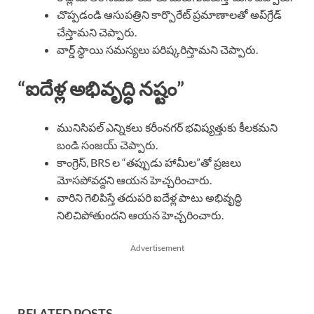
చొప్పడండి ఆసుపత్రిని కార్పొరేట్ ప్రమాణాలతో అప్‌గ్రేడ్
చేస్తామని చెప్పారు.
వార్డ్ స్థాయి సమస్యలు పరిష్కరిస్తామని చెప్పారు.
“ఐదేళ్ల అభివృద్ధి నష్టం”
మునిసిపల్ ఎన్నికలు కరీంనగర్ భవిష్యత్తుకు కీలకమని
బండి సంజయ్ చెప్పారు.
కాంగ్రెస్, BRS ల “తప్పుడు హామీల”తో ప్రజలు
మోసపోవద్దని ఆయన హెచ్చరించారు.
వారిని గెలిపిస్తే తదుపరి ఐదేళ్ల పాటు అభివృద్ధి
నిలిచిపోతుందని ఆయన హెచ్చరించారు.
Advertisement
RELATED POSTS