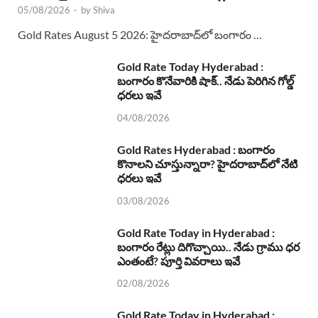
05/08/2026
-
by
Shiva
Gold Rates August 5 2026: హైదరాబాద్‌లో బంగారం …
Gold Rate Today Hyderabad :
బంగారం కొనేవారికి షాక్.. నేడు పెరిగిన గోల్డ్
ధరలు ఇవే
04/08/2026
Gold Rates Hyderabad : బంగారం
కొనాలని చూస్తున్నారా? హైదరాబాద్‌లో నేటి
ధరలు ఇవే
03/08/2026
Gold Rate Today in Hyderabad :
బంగారం రేట్లు దిగొచ్చాయి.. నేడు గ్రాము ధర
ఎంతంటే? పూర్తి వివరాలు ఇవే
02/08/2026
Gold Rate Today in Hyderabad :