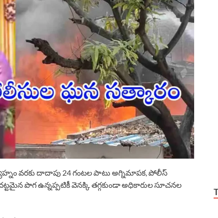
ాహ్నం వరకు దాదాపు 24 గంటల పాటు అగ్నిమాపక, పోలీస్
ట్టమైన పొగ ఉన్నప్పటికీ వెనక్కి తగ్గకుండా అధికారుల సూచనల