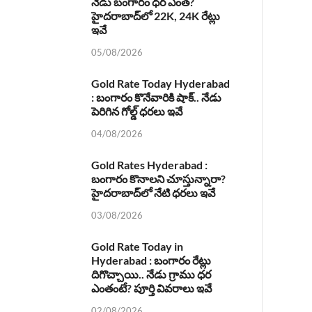
నేడు బంగారం ధర ఎంత?
హైదరాబాద్‌లో 22K, 24K రేట్లు
ఇవే
05/08/2026
Gold Rate Today Hyderabad
: బంగారం కొనేవారికి షాక్.. నేడు
పెరిగిన గోల్డ్ ధరలు ఇవే
04/08/2026
Gold Rates Hyderabad :
బంగారం కొనాలని చూస్తున్నారా?
హైదరాబాద్‌లో నేటి ధరలు ఇవే
03/08/2026
Gold Rate Today in
Hyderabad : బంగారం రేట్లు
దిగొచ్చాయి.. నేడు గ్రాము ధర
ఎంతంటే? పూర్తి వివరాలు ఇవే
02/08/2026