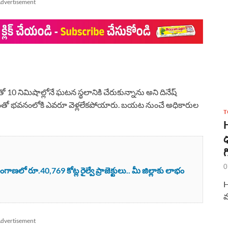
dvertisement
 నిమిషాల్లోనే ఘటన స్థలానికి చేరుకున్నాను అని దినేష్
ంతో భవనంలోకి ఎవరూ వెళ్లలేకపోయారు. బయట నుంచే అధికారుల
T
ధ
గ
0
లో రూ.40,769 కోట్ల రైల్వే ప్రాజెక్టులు.. మీ జిల్లాకు లాభం
H
మ
dvertisement