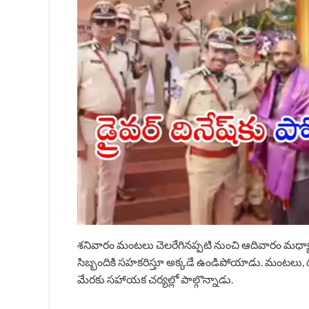
శనివారం మంటలు చెలరేగినప్పటి నుంచి ఆదివారం మధ్య
సిబ్బందికి సహకరిస్తూ అక్కడే ఉండిపోయాడు. మంటలు, ద
మేరకు సహాయక చర్యల్లో పాల్గొన్నాడు.