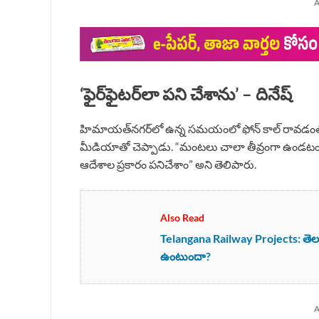
A
‘ఫైర్‌ఫైటర్‌లా పని చేశాను’ – దినేష్
హిమాయత్‌నగర్‌లో ఉన్న సమయంలో ఫోన్ కాల్ రావడంతో 10
మీడియాతో చెప్పాడు. “మంటలు చాలా తీవ్రంగా ఉండట
ఆదేశాల ప్రకారం పనిచేశాం” అని తెలిపారు.
Also Read
Telangana Railway Projects: తెలంగాణ
ఉంటుందా?
A