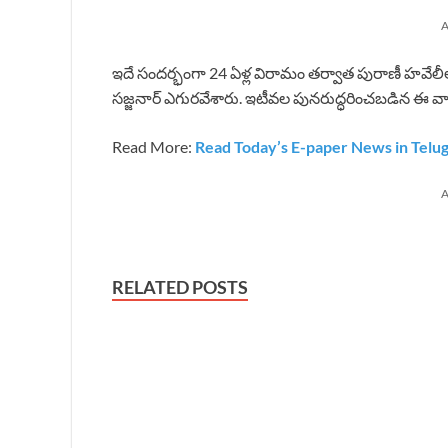
A
ఇదే సందర్భంగా 24 ఏళ్ల విరామం తర్వాత పురాణీ హవేల
సజ్జనార్ ఎగురవేశారు. ఇటీవల పునరుద్ధరించబడిన ఈ వా
Read More:
Read Today’s E-paper News in Telu
A
RELATED POSTS