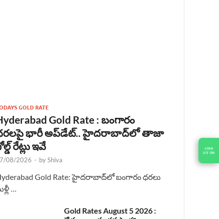
ODAYS GOLD RATE
Hyderabad Gold Rate : బంగారం
రలపై భారీ అప్‌డేట్.. హైదరాబాద్‌లో తాజా
ోల్డ్ రేట్లు ఇవే
JOIN
US ON
7/08/2026
-
by
Shiva
yderabad Gold Rate: హైదరాబాద్‌లో బంగారం ధరలు
ళ్లీ …
Gold Rates August 5 2026 :