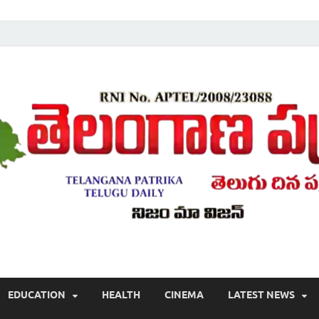
Telugu ,Latest Telangana News, Rajanna Sircilla News, Telangana Break
EDUCATION
HEALTH
CINEMA
LATEST NEWS
వార్తలు , తెలుగు వార్తలు , బ్రేకింగ్ న్యూస్ తెలుగులో , తెలంగాణ లో తాజా అప్‌డేట్