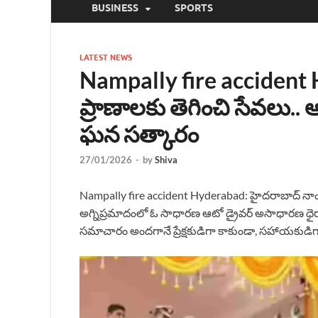
BUSINESS
SPORTS
LATEST NEWS
Nampally fire accident 
ప్రాణాలకు తెగించి సేవలు.. ఆ
ఘన సత్కారం
27/01/2026
-
by
Shiva
Nampally fire accident Hyderabad: హైదరాబాద్ నాం
అగ్నిప్రమాదంలో ఓ సాధారణ ఆటో డ్రైవర్ అసాధారణ ధైర్యాన్న
సమాచారం అందగానే ప్రేక్షకుడిగా కాకుండా, సహాయకుడిగ