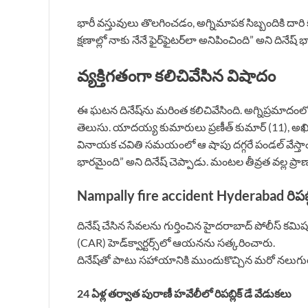
భారీ వస్తువులు తొలగించడం, అగ్నిమాపక సిబ్బందికి దారి క
క్షణాల్లో నాకు నేనే ఫైర్‌ఫైటర్‌లా అనిపించింది” అని దినేష్
వ్యక్తిగతంగా కలిచివేసిన విషాదం
ఈ ఘటన దినేష్‌ను మరింత కలిచివేసింది. అగ్నిప్రమా
తెలుసు. యాదయ్య కుమారులు ప్రణీత్ కుమార్ (11), అఖిల
వినాయక చవితి సమయంలో ఆ షాపు దగ్గరే పండల్ వేస్తాం. 
భారమైంది” అని దినేష్ చెప్పాడు. మంటల తీవ్రత వల్ల ప్
Nampally fire accident Hyderabad రిపబ్
దినేష్ చేసిన సేవలను గుర్తించిన హైదరాబాద్ పోలీస్ కమి
(CAR) హెడ్‌క్వార్టర్స్‌లో ఆయనను సత్కరించారు.
దినేష్‌తో పాటు సహాయానికి ముందుకొచ్చిన మరో నలుగ
24 ఏళ్ల తర్వాత పురాణీ హవేలీలో రిపబ్లిక్ డే వేడుకలు