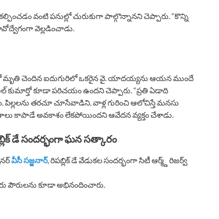
ల్పించడం వంటి పనుల్లో చురుకుగా పాల్గొన్నానని చెప్పారు. “కొన్ని
 భావోద్వేగంగా వెల్లడించాడు.
దంలో మృతి చెందిన ఐదుగురిలో ఒకరైన వై. యాదయ్యను ఆయన ముందే
్ కుమార్తో కూడా పరిచయం ఉందని చెప్పారు. “ప్రతి ఏడాది
పిల్లలను తరచూ చూసేవాడిని. వాళ్ల గురించి ఆలోచిస్తే మనసు
రాణాలు కాపాడే అవకాశం లేకపోయిందని ఆవేదన వ్యక్తం చేశాడు.
లిక్ డే సందర్భంగా ఘన సత్కారం
షనర్
వీసీ సజ్జనార్
, రిపబ్లిక్ డే వేడుకల సందర్భంగా సిటీ ఆర్మ్డ్ రిజర్వ్
ురు పౌరులను కూడా అభినందించారు.