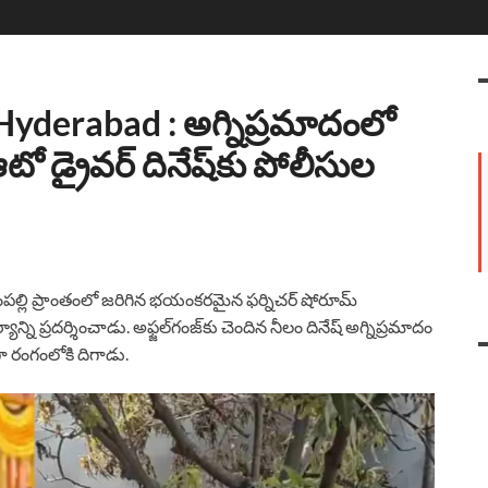
Hyderabad : అగ్నిప్రమాదంలో
టో డ్రైవర్ దినేష్‌కు పోలీసుల
పల్లి ప్రాంతంలో జరిగిన భయంకరమైన ఫర్నిచర్ షోరూమ్
ి ప్రదర్శించాడు. అఫ్జల్‌గంజ్‌కు చెందిన నీలం దినేష్ అగ్నిప్రమాదం
ా రంగంలోకి దిగాడు.