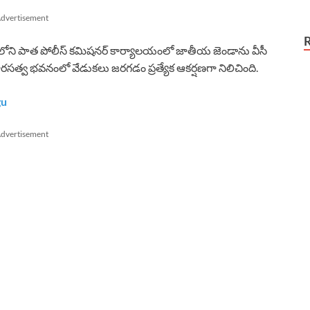
dvertisement
ీలోని పాత పోలీస్ కమిషనర్ కార్యాలయంలో జాతీయ జెండాను వీసీ
రసత్వ భవనంలో వేడుకలు జరగడం ప్రత్యేక ఆకర్షణగా నిలిచింది.
gu
dvertisement