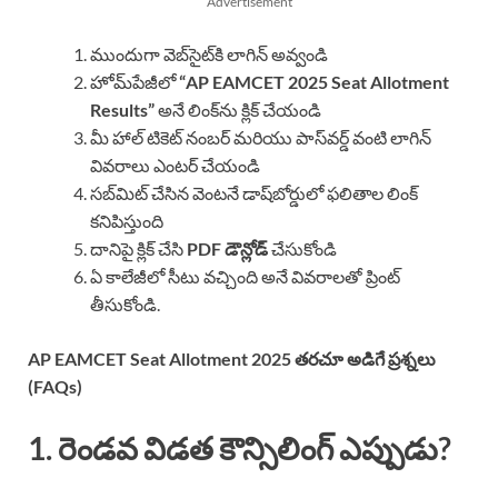
Advertisement
ముందుగా వెబ్‌సైట్‌కి లాగిన్ అవ్వండి
హోమ్‌పేజీలో
“AP EAMCET 2025 Seat Allotment
Results”
అనే లింక్‌ను క్లిక్ చేయండి
మీ హాల్ టికెట్ నంబర్ మరియు పాస్‌వర్డ్ వంటి లాగిన్
వివరాలు ఎంటర్ చేయండి
సబ్‌మిట్ చేసిన వెంటనే డాష్‌బోర్డులో ఫలితాల లింక్
కనిపిస్తుంది
దానిపై క్లిక్ చేసి
PDF డౌన్లోడ్
చేసుకోండి
ఏ కాలేజీలో సీటు వచ్చింది అనే వివరాలతో ప్రింట్
తీసుకోండి.
AP EAMCET Seat Allotment 2025
తరచూ అడిగే ప్రశ్నలు
(FAQs)
1. రెండవ విడత కౌన్సిలింగ్ ఎప్పుడు?