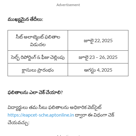
Advertisement
ముఖ్యమైన తేదీలు:
సీట్ అలాట్మెంట్ ఫలితాల
జూలై 22, 2025
విడుదల
సెల్ఫ్ రిపోర్టింగ్ & ఫీజు చెల్లింపు
జూలై 23 – 26, 2025
క్లాసులు ప్రారంభం
ఆగస్టు 4, 2025
ఫలితాలను ఎలా చెక్ చేయాలి?
విద్యార్థులు తమ సీటు ఫలితాలను అధికారిక వెబ్‌సైట్‌
https://eapcet-sche.aptonline.in
ద్వారా ఈ విధంగా చెక్
చేయవచ్చు: