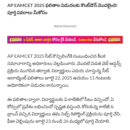
AP EAMCET 2025 ఫలితాల విడుదలకు కౌంట్‌డౌన్ మొదలైంది!
పూర్తి వివరాలు మీకోసం
Advertisement
AP EAMCET 2025 సీట్ కౌన్సిలింగ్‌కి సంబంధించిన కీలక
సమాచారాన్ని అధికారులు వెల్లడించారు. మొదటి విడత వెబ్ ఆప్షన్స్
ప్రక్రియ ముగిసిన తర్వాత, విద్యార్థులు ఎదురు చూస్తున్న సీట్
అలాట్మెంట్ ఫలితాలు జూలై 22, 2025 ఉదయం 11 గంటలకు
అధికారికంగా విడుదల కానున్నాయి.
ఈ ఫలితాల ద్వారా, విద్యార్థులకు ఏ కాలేజీలో సీటు వచ్చిందో, ఏ
కోర్సులో ప్రవేశం లభించిందో స్పష్టత వస్తుంది. కోరుకున్న కాలేజీ &
బ్రాంచ్ వచ్చిన విద్యార్థులు తమ సెల్ఫ్ రిపోర్టింగ్ ప్రక్రియను పూర్తి చేసి,
ఫీజు చెల్లింపును జూలై 23 నుండి 26 మధ్యలో పూర్తి చేయాలి.