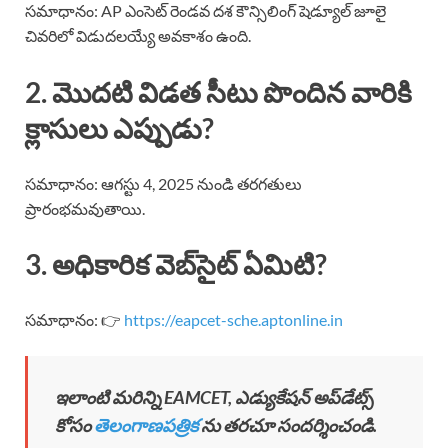
సమాధానం: AP ఎంసెట్ రెండవ దశ కౌన్సిలింగ్ షెడ్యూల్ జూలై
చివరిలో విడుదలయ్యే అవకాశం ఉంది.
2. మొదటి విడత సీటు పొందిన వారికి
క్లాసులు ఎప్పుడు?
సమాధానం: ఆగస్టు 4, 2025 నుండి తరగతులు
ప్రారంభమవుతాయి.
3. అధికారిక వెబ్‌సైట్ ఏమిటి?
సమాధానం: 👉
https://eapcet-sche.aptonline.in
ఇలాంటి మరిన్ని EAMCET, ఎడ్యుకేషన్ అప్‌డేట్స్
కోసం
తెలంగాణపత్రిక
ను తరచూ సందర్శించండి.