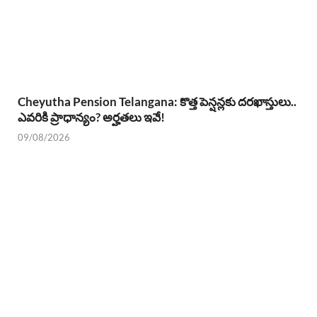
Cheyutha Pension Telangana: కొత్త పెన్షన్లకు దరఖాస్తులు..
ఎవరికి ప్రాధాన్యం? అర్హతలు ఇవే!
09/08/2026