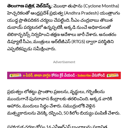
తెలంగాణ పత్రిక, వెబ్​డెస్క్
: మొంథా తుఫాను (Cyclone Montha)
హెచ్చరికలతో ఆంధ్రప్రదేశ్ ప్రభుత్వ (Andhra Pradesh) యంత్రాంగం
యుద్ధ ప్రాతిపదికన చర్యలు చేపట్టింది. సీఎం చంద్రబాబు తొలుత
దుబాయ్ పర్యటనలో ఉన్నప్పటికీ, అక్కడి నుంచే అధికారులతో
టెలికాన్ఫరెన్స్ నిర్వహించి తక్షణ ఆదేశాలు జారీ చేశారు. అనంతరం
డిప్యూటీ సీఎం, మంత్రులు ఆర్‌టీజీఎస్ (RTGS) ద్వారా పరిస్థితిని
ఎప్పటికప్పుడు సమీక్షించారు.
Advertisement
ప్రభుత్వం లోతట్టు ప్రాంతాల ప్రజలను, వృద్ధులు, గర్భిణీలను
ముందుగానే పునరావాస కేంద్రాలకు తరలించింది. అక్కడ వారికి
ఆహారం, మందులు సిద్ధం చేశారు. సముద్రంలోకి వెళ్లిన
మత్స్యకారులను వెనక్కి రప్పించి, 50 కిలోల బియ్యం పంపిణీ చేశారు.
సహాయక చర్యల కోసం 16 ఎన్డీఆర్‌ఎఫ్ బృందాలను ప్రభావిత