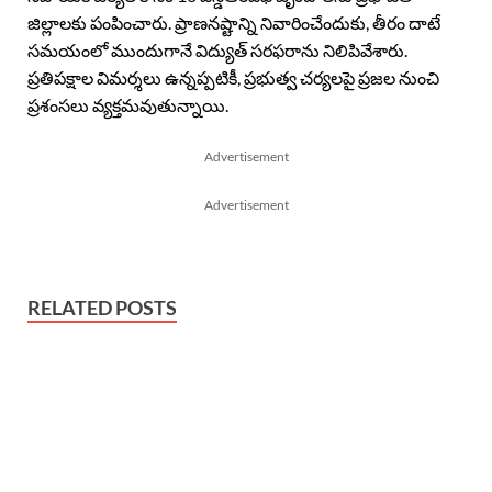
జిల్లాలకు పంపించారు. ప్రాణనష్టాన్ని నివారించేందుకు, తీరం దాటే
సమయంలో ముందుగానే విద్యుత్ సరఫరాను నిలిపివేశారు.
ప్రతిపక్షాల విమర్శలు ఉన్నప్పటికీ, ప్రభుత్వ చర్యలపై ప్రజల నుంచి
ప్రశంసలు వ్యక్తమవుతున్నాయి.
Advertisement
Advertisement
RELATED POSTS