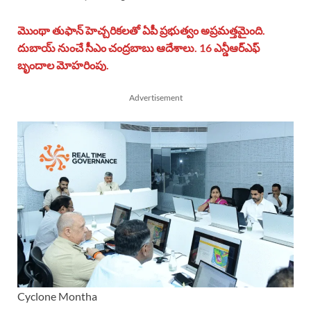
మొంథా తుఫాన్ హెచ్చరికలతో ఏపీ ప్రభుత్వం అప్రమత్తమైంది.
దుబాయ్ నుంచే సీఎం చంద్రబాబు ఆదేశాలు. 16 ఎన్డీఆర్‌ఎఫ్
బృందాల మోహరింపు.
Advertisement
Cyclone Montha