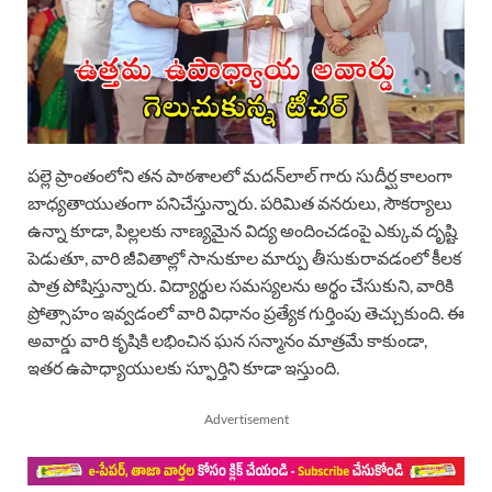
పల్లె ప్రాంతంలోని తన పాఠశాలలో మదన్‌లాల్ గారు సుదీర్ఘ కాలంగా
బాధ్యతాయుతంగా పనిచేస్తున్నారు. పరిమిత వనరులు, సౌకర్యాలు
ఉన్నా కూడా, పిల్లలకు నాణ్యమైన విద్య అందించడంపై ఎక్కువ దృష్టి
పెడుతూ, వారి జీవితాల్లో సానుకూల మార్పు తీసుకురావడంలో కీలక
పాత్ర పోషిస్తున్నారు. విద్యార్థుల సమస్యలను అర్థం చేసుకుని, వారికి
ప్రోత్సాహం ఇవ్వడంలో వారి విధానం ప్రత్యేక గుర్తింపు తెచ్చుకుంది. ఈ
అవార్డు వారి కృషికి లభించిన ఘన సన్మానం మాత్రమే కాకుండా,
ఇతర ఉపాధ్యాయులకు స్ఫూర్తిని కూడా ఇస్తుంది.
Advertisement