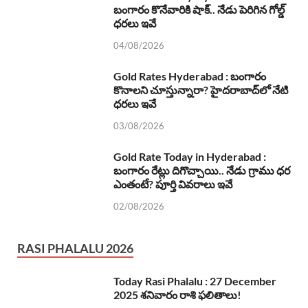
బంగారం కొనేవారికి షాక్.. నేడు పెరిగిన గోల్డ్
ధరలు ఇవే
04/08/2026
Gold Rates Hyderabad : బంగారం
కొనాలని చూస్తున్నారా? హైదరాబాద్‌లో నేటి
ధరలు ఇవే
03/08/2026
Gold Rate Today in Hyderabad :
బంగారం రేట్లు దిగొచ్చాయి.. నేడు గ్రాము ధర
ఎంతంటే? పూర్తి వివరాలు ఇవే
02/08/2026
RASI PHALALU 2026
Today Rasi Phalalu : 27 December
2025 శనివారం రాశి ఫలితాలు!