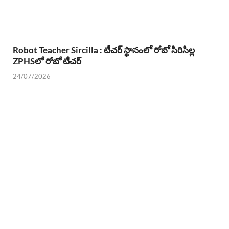
Robot Teacher Sircilla : టీచర్ స్థానంలో రోబో సిరిసిల్ల
ZPHSలో రోబో టీచర్
24/07/2026