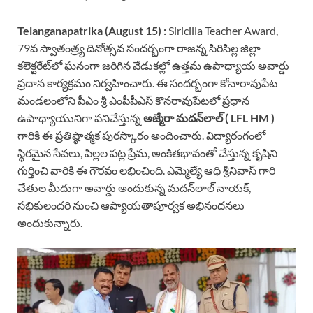
Telanganapatrika (August 15) :
Siricilla Teacher Award,
79వ స్వాతంత్ర్య దినోత్సవ సందర్భంగా రాజన్న సిరిసిల్ల జిల్లా
కలెక్టరేట్‌లో ఘనంగా జరిగిన వేడుకల్లో ఉత్తమ ఉపాధ్యాయ అవార్డు
ప్రదాన కార్యక్రమం నిర్వహించారు. ఈ సందర్భంగా కోనారావుపేట
మండలంలోని పీఎం శ్రీ ఎంపీపీఎస్ కొనరావుపేటలో ప్రధాన
ఉపాధ్యాయునిగా పనిచేస్తున్న
అజ్మేరా మదన్‌లాల్ ( LFL HM )
గారికి ఈ ప్రతిష్ఠాత్మక పురస్కారం అందించారు. విద్యారంగంలో
స్థిరమైన సేవలు, పిల్లల పట్ల ప్రేమ, అంకితభావంతో చేస్తున్న కృషిని
గుర్తించి వారికి ఈ గౌరవం లభించింది. ఎమ్మెల్యే ఆధి శ్రీనివాస్ గారి
చేతుల మీదుగా అవార్డు అందుకున్న మదన్‌లాల్ నాయక్,
సభికులందరి నుంచి ఆప్యాయతాపూర్వక అభినందనలు
అందుకున్నారు.