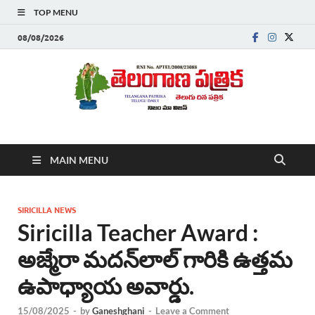
TOP MENU
08/08/2026
Telanganapatrika
Telangana News, Telugu News Today, Breaking News Telugu
MAIN MENU
,Latest Telangana News, Rajanna Sircilla News, Telangana
Breaking News, Telugu Newspaper Online, Today Telugu News,
Telangana Politics News, Hyderabad Breaking News , తాజా వార్తలు ,
తెలుగు వార్తలు , బ్రేకింగ్ న్యూస్ తెలుగులో , తెలంగాణ లో తాజా అప్‌డేట్స్ ,
SIRICILLA NEWS
తెలుగు న్యూస్ పేపర్
Siricilla Teacher Award :
అజ్మేరా మదన్‌లాల్ గారికి ఉత్తమ
ఉపాధ్యాయ అవార్డు.
15/08/2025
-
by
Ganeshghani
-
Leave a Comment