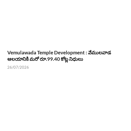
Vemulawada Temple Development : వేములవాడ
ఆలయానికి మరో రూ.99.40 కోట్ల నిధులు
26/07/2026